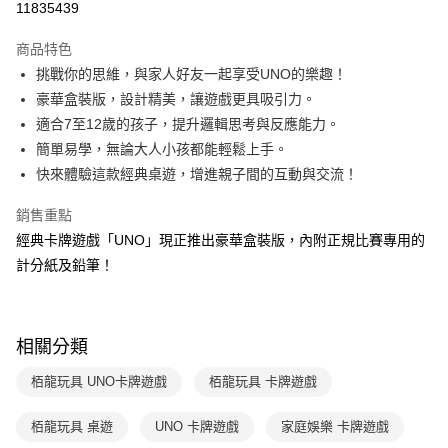
11835439
Apple Pay
商品特色
大哥付你分期
挑戰你的思維，與家人好友一起享受UNO的樂趣！
相關說明
豪華盒裝版，設計精美，讓遊戲更具吸引力。
【大哥付你分期使用說明】
適合7至12歲的孩子，提升邏輯思考與反應能力。
AFTEE先享後付
1.本服務由台灣大哥大提供，台灣大哥大用戶可立即使用無須另外申請。
簡單易學，無論大人小孩都能輕鬆上手。
2.付款方式選擇「大哥付你分期」，訂單成立後會自動跳轉到大哥付的交易
相關說明
流程，驗證手機門號後，選擇欲分期的期數、繳款截止日，確認付款後即完
快來體驗這款經典桌遊，增進親子間的互動與交流！
【關於「AFTEE先享後付」】
成交易。
ATM付款
AFTEE先享後付是「在收到商品之後才付款」的支付方式。 讓您購物簡單
3.實際核准額度、可分期數及費用金額請依後續交易確認頁面所載為準。
銷售重點
便利好安心！
4.訂單成立30分鐘內，如未前往確認交易或遇審核未通過，訂單將自動取
１．簡單：不需註冊會員、不需綁卡、不需儲值。
經典卡牌遊戲「UNO」現正推出豪華盒裝版，內附正規比賽專用的
運送方式
消。如遇「轉專審核」未通過狀況，表示未達大哥付你分期系統評分，恕無
２．便利：只要手機號碼，簡訊認證，即可結帳。
法說明評估內容。
計分紙及鉛筆！
３．安心：先確認商品／服務後，再付款。
付款後全家取貨
【繳款方式說明】
1.分期款項不併入電信帳單，「大哥付你分期」於每月結算日後寄送繳費提
每筆NT$70，滿NT$800(含以上)免運費
【「AFTEE先享後付」結帳流程】
醒簡訊。
１．於結帳方式選擇「AFTEE先享後付」後，將跳轉至「AFTEE先享後付」
2.透過簡訊連結打開帳單後，可選擇「超商條碼／台灣大直營門市／銀行轉
付款後7-11取貨
結帳頁面，進行簡訊認證並確認金額後，即可完成結帳。
相關分類
帳／街口支付／iPASS MONEY」等通路繳費。
２．訂單成立數日內，您將收到繳費通知簡訊。
每筆NT$70，滿NT$800(含以上)免運費
３．收到繳費通知簡訊後14天內，點擊此簡訊中的連結，可透過四大超商／
栢龍玩具 UNO卡牌遊戲
栢龍玩具 卡牌遊戲
【注意事項】
ATM／網路銀行／等多元方式進行付款，方視為交易完成。
國內宅配/郵寄 (不適用離島、海外及郵局i郵箱)
1.本服務係由「台灣大哥大股份有限公司」（以下簡稱本公司）所提供，讓
※ 請注意：結帳手續完成當下不需立刻繳費，但若您需要取消訂單，請聯絡
用戶於交易時，得透過本服務購買商品或服務，並由商店將買賣／分期付款
栢龍玩具 桌遊
UNO 卡牌遊戲
家庭娛樂 卡牌遊戲
每筆NT$70，滿NT$800(含以上)免運費
購買商品的店家。未經商家同意取消之訂單仍視為有效，需透過AFTEE先享
買賣價金債權讓與本公司後，依約使用本公司帳單繳交帳款。