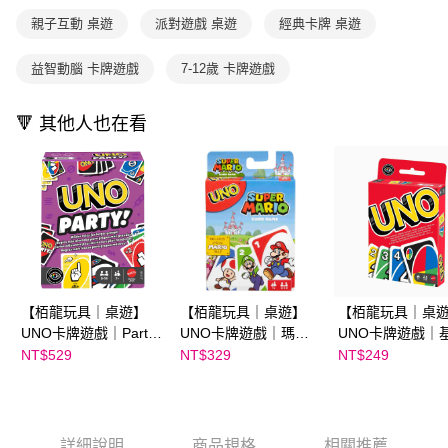
後付繳納相關費用。
2.基於同意付款使用「大哥付你分期」之契約關係目的，商店將以您的個人
離島宅配（澎湖、金門、馬祖、小琉球；不適用於郵局i郵箱）
※ 交易是否成功請以「AFTEE先享後付 」之結帳頁面顯示為準，若有關於
親子互動 桌遊
派對遊戲 桌遊
經典卡牌 桌遊
資料（包含姓名、電話或地址）提供予台灣大哥大進項蒐集、處理及利用，
是否繳費成功／繳費後需取消欲退款等相關疑問，請聯繫「AFTEE先享後付
每筆NT$200
由本公司與您本人進行分期帳單所需資料之確認、核對及更正。
客戶支援中心」
https://netprotections.freshdesk.com/support/home
3.完整用戶服務條款，請詳閱以下連結：
https://oppay.tw/userRule
益智動腦 卡牌遊戲
7-12歲 卡牌遊戲
【注意事項】
１．透過由恩沛科技股份有限公司提供之「AFTEE先享後付」服務完成之交
🔻 其他人也在看
易，需依本服務之必要範圍內提供個人資料，並將交易相關給付款項請求債
權轉讓予恩沛科技股份有限公司。
２．關於個人資料處理事宜，請瀏覽以下網址：
https://aftee.tw/terms/#terms3
３．未成年的使用者請事先徵得法定代理人或監護人之同意方可使用
「AFTEE先享後付」，若未經同意申辦者引起之損失，本公司不負相關責
任。
４．使用「AFTEE先享後付」時，將依據個別帳號之用戶狀況，依本公司即
時審查核予不同之上限額度；若仍有額度不足之情形，本公司將視審查結果
請求用戶進行身份認證。
５．嚴禁一人註冊多個帳號或使用他人資訊註冊。若發現惡意使用之情形，
【栢龍玩具｜桌遊】
【栢龍玩具｜桌遊】
【栢龍玩具｜桌
恩沛科技股份有限公司將有權停止該用戶之使用額度並採取法律行動。
UNO卡牌遊戲｜Party
UNO卡牌遊戲｜瑪利
UNO卡牌遊戲｜
派對版
歐兄弟
版
NT$529
NT$329
NT$249
詳細說明
商品規格
相關推薦