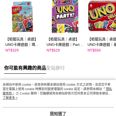
【栢龍玩具｜桌遊】
【栢龍玩具｜桌遊】
【栢龍玩具｜桌
UNO卡牌遊戲｜瑪利
UNO卡牌遊戲｜Party
UNO卡牌遊戲｜
歐賽車
派對版
盒裝版
NT$329
NT$529
NT$550
你可能有興趣的商品
全站排行
本網站中使用 cookie，欲查詢有關本網站使用 cookie 方式之詳情，及若您不希
熱門標籤
望在電腦上使用 cookie 時應如何變更電腦的 cookie 設定，請參閱本網站「
隱私
權條款
」之 Cookie 聲明。您繼續使用本網站即表示您同意本公司得按本網站使
用條款之 Cookie 聲明使用 cookie。
了解更多 >
我知道了