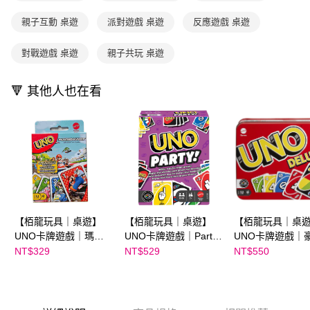
ATM／網路銀行／等多元方式進行付款，方視為交易完成。
國內宅配/郵寄 (不適用離島、海外及郵局i郵箱)
1.本服務係由「台灣大哥大股份有限公司」（以下簡稱本公司）所提供，讓
※ 請注意：結帳手續完成當下不需立刻繳費，但若您需要取消訂單，請聯絡
親子互動 桌遊
派對遊戲 桌遊
反應遊戲 桌遊
用戶於交易時，得透過本服務購買商品或服務，並由商店將買賣／分期付款
每筆NT$70，滿NT$800(含以上)免運費
購買商品的店家。未經商家同意取消之訂單仍視為有效，需透過AFTEE先享
買賣價金債權讓與本公司後，依約使用本公司帳單繳交帳款。
後付繳納相關費用。
2.基於同意付款使用「大哥付你分期」之契約關係目的，商店將以您的個人
離島宅配（澎湖、金門、馬祖、小琉球；不適用於郵局i郵箱）
※ 交易是否成功請以「AFTEE先享後付 」之結帳頁面顯示為準，若有關於
對戰遊戲 桌遊
親子共玩 桌遊
資料（包含姓名、電話或地址）提供予台灣大哥大進項蒐集、處理及利用，
是否繳費成功／繳費後需取消欲退款等相關疑問，請聯繫「AFTEE先享後付
每筆NT$200
由本公司與您本人進行分期帳單所需資料之確認、核對及更正。
客戶支援中心」
https://netprotections.freshdesk.com/support/home
3.完整用戶服務條款，請詳閱以下連結：
https://oppay.tw/userRule
🔻 其他人也在看
【注意事項】
１．透過由恩沛科技股份有限公司提供之「AFTEE先享後付」服務完成之交
易，需依本服務之必要範圍內提供個人資料，並將交易相關給付款項請求債
權轉讓予恩沛科技股份有限公司。
２．關於個人資料處理事宜，請瀏覽以下網址：
https://aftee.tw/terms/#terms3
３．未成年的使用者請事先徵得法定代理人或監護人之同意方可使用
「AFTEE先享後付」，若未經同意申辦者引起之損失，本公司不負相關責
任。
４．使用「AFTEE先享後付」時，將依據個別帳號之用戶狀況，依本公司即
【栢龍玩具｜桌遊】
【栢龍玩具｜桌遊】
【栢龍玩具｜桌
時審查核予不同之上限額度；若仍有額度不足之情形，本公司將視審查結果
UNO卡牌遊戲｜瑪利
UNO卡牌遊戲｜Party
UNO卡牌遊戲｜
請求用戶進行身份認證。
歐賽車
派對版
盒裝版
NT$329
NT$529
NT$550
５．嚴禁一人註冊多個帳號或使用他人資訊註冊。若發現惡意使用之情形，
恩沛科技股份有限公司將有權停止該用戶之使用額度並採取法律行動。