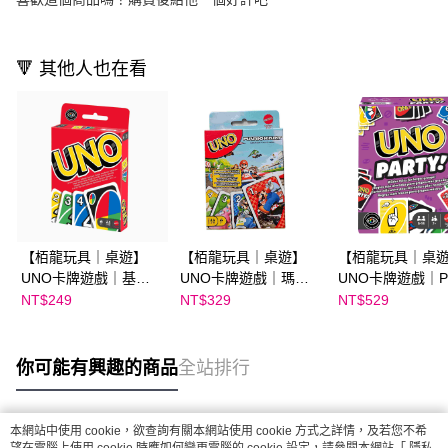
🔻 其他人也在看
【栢龍玩具｜桌遊】
【栢龍玩具｜桌遊】
【栢龍玩具｜桌
UNO卡牌遊戲｜基本
UNO卡牌遊戲｜瑪利
UNO卡牌遊戲｜Pa
版
歐賽車
派對版
NT$249
NT$329
NT$529
你可能有興趣的商品
全站排行
本網站中使用 cookie，欲查詢有關本網站使用 cookie 方式之詳情，及若您不希
熱門標籤