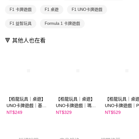
用戶於交易時，得透過本服務購買商品或服務，並由商店將買賣／分期付款
每筆NT$70，滿NT$800(含以上)免運費
購買商品的店家。未經商家同意取消之訂單仍視為有效，需透過AFTEE先享
買賣價金債權讓與本公司後，依約使用本公司帳單繳交帳款。
F1 卡牌遊戲
F1 桌遊
F1 UNO卡牌遊戲
後付繳納相關費用。
2.基於同意付款使用「大哥付你分期」之契約關係目的，商店將以您的個人
離島宅配（澎湖、金門、馬祖、小琉球；不適用於郵局i郵箱）
※ 交易是否成功請以「AFTEE先享後付 」之結帳頁面顯示為準，若有關於
資料（包含姓名、電話或地址）提供予台灣大哥大進項蒐集、處理及利用，
是否繳費成功／繳費後需取消欲退款等相關疑問，請聯繫「AFTEE先享後付
F1 益智玩具
Formula 1 卡牌遊戲
每筆NT$200
由本公司與您本人進行分期帳單所需資料之確認、核對及更正。
客戶支援中心」
https://netprotections.freshdesk.com/support/home
3.完整用戶服務條款，請詳閱以下連結：
https://oppay.tw/userRule
【注意事項】
🔻 其他人也在看
１．透過由恩沛科技股份有限公司提供之「AFTEE先享後付」服務完成之交
易，需依本服務之必要範圍內提供個人資料，並將交易相關給付款項請求債
權轉讓予恩沛科技股份有限公司。
２．關於個人資料處理事宜，請瀏覽以下網址：
https://aftee.tw/terms/#terms3
３．未成年的使用者請事先徵得法定代理人或監護人之同意方可使用
「AFTEE先享後付」，若未經同意申辦者引起之損失，本公司不負相關責
任。
４．使用「AFTEE先享後付」時，將依據個別帳號之用戶狀況，依本公司即
時審查核予不同之上限額度；若仍有額度不足之情形，本公司將視審查結果
【栢龍玩具｜桌遊】
【栢龍玩具｜桌遊】
【栢龍玩具｜桌
請求用戶進行身份認證。
５．嚴禁一人註冊多個帳號或使用他人資訊註冊。若發現惡意使用之情形，
UNO卡牌遊戲｜基本
UNO卡牌遊戲｜瑪利
UNO卡牌遊戲｜Pa
恩沛科技股份有限公司將有權停止該用戶之使用額度並採取法律行動。
版
歐賽車
派對版
NT$249
NT$329
NT$529