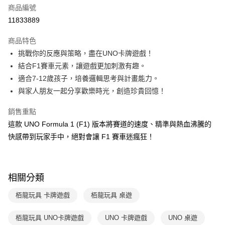
商品編號
LINE Pay
11833889
Apple Pay
商品特色
大哥付你分期
挑戰你的反應與策略，盡在UNO卡牌遊戲！
相關說明
結合F1賽車元素，讓遊戲更加刺激有趣。
【大哥付你分期使用說明】
適合7-12歲孩子，培養邏輯思考與計畫能力。
AFTEE先享後付
1.本服務由台灣大哥大提供，台灣大哥大用戶可立即使用無須另外申請。
與家人朋友一起分享歡樂時光，創造珍貴回憶！
2.付款方式選擇「大哥付你分期」，訂單成立後會自動跳轉到大哥付的交易
相關說明
流程，驗證手機門號後，選擇欲分期的期數、繳款截止日，確認付款後即完
【關於「AFTEE先享後付」】
成交易。
銷售重點
ATM付款
AFTEE先享後付是「在收到商品之後才付款」的支付方式。 讓您購物簡單
3.實際核准額度、可分期數及費用金額請依後續交易確認頁面所載為準。
這款 UNO Formula 1 (F1) 版本將賽道的速度、精準與熱血沸騰的
便利好安心！
4.訂單成立30分鐘內，如未前往確認交易或遇審核未通過，訂單將自動取
１．簡單：不需註冊會員、不需綁卡、不需儲值。
快感帶到玩家手中，絕對會讓 F1 賽車迷瘋狂！
運送方式
消。如遇「轉專審核」未通過狀況，表示未達大哥付你分期系統評分，恕無
２．便利：只要手機號碼，簡訊認證，即可結帳。
法說明評估內容。
３．安心：先確認商品／服務後，再付款。
付款後全家取貨｜8/8-8/14運費優惠，結帳滿499即享免運。
【繳款方式說明】
1.分期款項不併入電信帳單，「大哥付你分期」於每月結算日後寄送繳費提
每筆NT$70，滿NT$499(含以上)免運費
【「AFTEE先享後付」結帳流程】
醒簡訊。
相關分類
１．於結帳方式選擇「AFTEE先享後付」後，將跳轉至「AFTEE先享後付」
2.透過簡訊連結打開帳單後，可選擇「超商條碼／台灣大直營門市／銀行轉
付款後7-11取貨
結帳頁面，進行簡訊認證並確認金額後，即可完成結帳。
帳／街口支付／iPASS MONEY」等通路繳費。
栢龍玩具 卡牌遊戲
栢龍玩具 桌遊
２．訂單成立數日內，您將收到繳費通知簡訊。
每筆NT$70，滿NT$800(含以上)免運費
３．收到繳費通知簡訊後14天內，點擊此簡訊中的連結，可透過四大超商／
【注意事項】
ATM／網路銀行／等多元方式進行付款，方視為交易完成。
栢龍玩具 UNO卡牌遊戲
UNO 卡牌遊戲
UNO 桌遊
國內宅配/郵寄 (不適用離島、海外及郵局i郵箱)
1.本服務係由「台灣大哥大股份有限公司」（以下簡稱本公司）所提供，讓
※ 請注意：結帳手續完成當下不需立刻繳費，但若您需要取消訂單，請聯絡