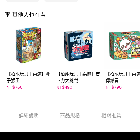
資料（包含姓名、電話或地址）提供予台灣大哥大進項蒐集、處理及利用，
是否繳費成功／繳費後需取消欲退款等相關疑問，請聯繫「AFTEE先享後付
每筆NT$200
由本公司與您本人進行分期帳單所需資料之確認、核對及更正。
客戶支援中心」
https://netprotections.freshdesk.com/support/home
3.完整用戶服務條款，請詳閱以下連結：
https://oppay.tw/userRule
🔻 其他人也在看
【注意事項】
１．透過由恩沛科技股份有限公司提供之「AFTEE先享後付」服務完成之交
易，需依本服務之必要範圍內提供個人資料，並將交易相關給付款項請求債
權轉讓予恩沛科技股份有限公司。
２．關於個人資料處理事宜，請瀏覽以下網址：
https://aftee.tw/terms/#terms3
３．未成年的使用者請事先徵得法定代理人或監護人之同意方可使用
「AFTEE先享後付」，若未經同意申辦者引起之損失，本公司不負相關責
任。
４．使用「AFTEE先享後付」時，將依據個別帳號之用戶狀況，依本公司即
【栢龍玩具｜桌遊】椰
【栢龍玩具｜桌遊】吉
【栢龍玩具｜桌
時審查核予不同之上限額度；若仍有額度不足之情形，本公司將視審查結果
子猴王
卜力大挑戰
傳爆音
請求用戶進行身份認證。
NT$750
NT$490
NT$790
５．嚴禁一人註冊多個帳號或使用他人資訊註冊。若發現惡意使用之情形，
恩沛科技股份有限公司將有權停止該用戶之使用額度並採取法律行動。
詳細說明
商品規格
相關推薦