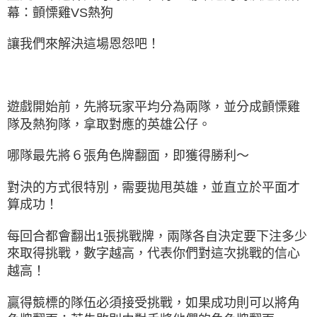
幕：顫慄雞VS熱狗
讓我們來解決這場恩怨吧！
遊戲開始前，先將玩家平均分為兩隊，並分成顫慄雞
隊及熱狗隊，拿取對應的英雄公仔。
哪隊最先將６張角色牌翻面，即獲得勝利～
對決的方式很特別，需要拋甩英雄，並直立於平面才
算成功！
每回合都會翻出1張挑戰牌，兩隊各自決定要下注多少
來取得挑戰，數字越高，代表你們對這次挑戰的信心
越高！
贏得競標的隊伍必須接受挑戰，如果成功則可以將角