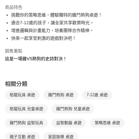
Apple Pay
商品特色
大哥付你分期
挑戰你的策略思維，體驗獨特的雞鬥熱狗桌遊！
相關說明
適合7-12歲的孩子，讓全家共享歡樂時光。
【大哥付你分期使用說明】
增進邏輯與計畫能力，培養團隊合作精神。
AFTEE先享後付
1.本服務由台灣大哥大提供，台灣大哥大用戶可立即使用無須另外申請。
快來一起享受刺激的遊戲對決吧！
2.付款方式選擇「大哥付你分期」，訂單成立後會自動跳轉到大哥付的交易
相關說明
流程，驗證手機門號後，選擇欲分期的期數、繳款截止日，確認付款後即完
【關於「AFTEE先享後付」】
成交易。
銷售重點
ATM付款
AFTEE先享後付是「在收到商品之後才付款」的支付方式。 讓您購物簡單
3.實際核准額度、可分期數及費用金額請依後續交易確認頁面所載為準。
這是一場雞VS熱狗的史詩對決！
便利好安心！
4.訂單成立30分鐘內，如未前往確認交易或遇審核未通過，訂單將自動取
１．簡單：不需註冊會員、不需綁卡、不需儲值。
運送方式
消。如遇「轉專審核」未通過狀況，表示未達大哥付你分期系統評分，恕無
２．便利：只要手機號碼，簡訊認證，即可結帳。
法說明評估內容。
３．安心：先確認商品／服務後，再付款。
付款後全家取貨｜8/8-8/14運費優惠，結帳滿499即享免運。
【繳款方式說明】
相關分類
1.分期款項不併入電信帳單，「大哥付你分期」於每月結算日後寄送繳費提
每筆NT$70，滿NT$499(含以上)免運費
【「AFTEE先享後付」結帳流程】
醒簡訊。
１．於結帳方式選擇「AFTEE先享後付」後，將跳轉至「AFTEE先享後付」
栢龍玩具 桌遊
雞鬥熱狗 桌遊
7-12歲 桌遊
2.透過簡訊連結打開帳單後，可選擇「超商條碼／台灣大直營門市／銀行轉
付款後7-11取貨
結帳頁面，進行簡訊認證並確認金額後，即可完成結帳。
帳／街口支付／iPASS MONEY」等通路繳費。
２．訂單成立數日內，您將收到繳費通知簡訊。
每筆NT$70，滿NT$800(含以上)免運費
３．收到繳費通知簡訊後14天內，點擊此簡訊中的連結，可透過四大超商／
栢龍玩具 兒童桌遊
雞鬥熱狗 兒童桌遊
【注意事項】
ATM／網路銀行／等多元方式進行付款，方視為交易完成。
國內宅配/郵寄 (不適用離島、海外及郵局i郵箱)
1.本服務係由「台灣大哥大股份有限公司」（以下簡稱本公司）所提供，讓
※ 請注意：結帳手續完成當下不需立刻繳費，但若您需要取消訂單，請聯絡
雞鬥熱狗 益智玩具
益智動腦 桌遊
策略思維 桌遊
用戶於交易時，得透過本服務購買商品或服務，並由商店將買賣／分期付款
每筆NT$70，滿NT$800(含以上)免運費
購買商品的店家。未經商家同意取消之訂單仍視為有效，需透過AFTEE先享
買賣價金債權讓與本公司後，依約使用本公司帳單繳交帳款。
後付繳納相關費用。
2.基於同意付款使用「大哥付你分期」之契約關係目的，商店將以您的個人
離島宅配（澎湖、金門、馬祖、小琉球；不適用於郵局i郵箱）
※ 交易是否成功請以「AFTEE先享後付 」之結帳頁面顯示為準，若有關於
親子互動 桌遊
家庭娛樂 桌遊