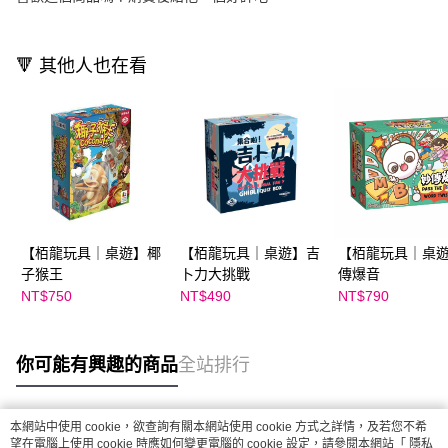
🔻 其他人也在看
【栢龍玩具｜桌遊】椰
【栢龍玩具｜桌遊】吉
【栢龍玩具｜桌
子猴王
卜力大挑戰
傳爆音
NT$750
NT$490
NT$790
你可能有興趣的商品
全站排行
本網站中使用 cookie，欲查詢有關本網站使用 cookie 方式之詳情，及若您不希
熱門標籤
望在電腦上使用 cookie 時應如何變更電腦的 cookie 設定，請參閱本網站「
隱私