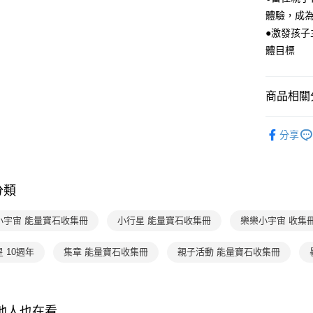
3.實際核
便利好安
體驗，成為
4.訂單成
１．簡單
消。如遇
●激發孩
２．便利
運送方式
無法說明
３．安心
體目標
【繳款方
國內宅配/
1.分期款
【「AFT
醒簡訊。
每筆NT$7
１．於結帳
2.透過簡
商品相關分
付」結帳
帳／街口支
離島宅配
２．訂單
３．收到繳
小行星
每筆NT$2
【注意事
／ATM／
分享
1.本服務
※ 請注意
用戶於交
絡購買商品
款買賣價
先享後付
2.基於同
※ 交易是
分類
資料（包
是否繳費成
用，由本
付客戶支
3.完整用
小宇宙 能量寶石收集冊
小行星 能量寶石收集冊
樂樂小宇宙 收集
【注意事
１．透過由
 10週年
集章 能量寶石收集冊
親子活動 能量寶石收集冊
交易，需
求債權轉
２．關於
https://aft
其他人也在看
３．未成