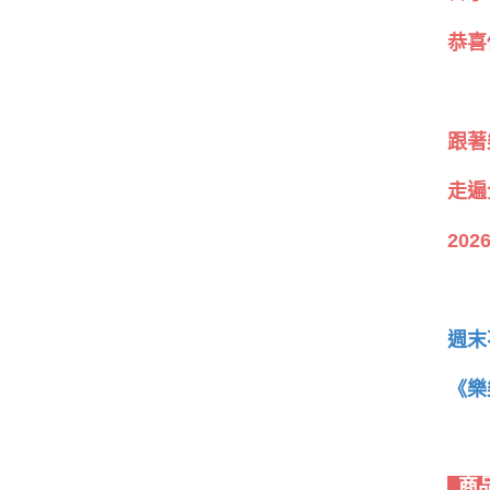
恭喜
跟著
走遍
20
週末
《樂
商