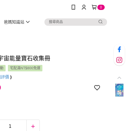
0
爸媽知識站
宇宙能量寶石收集冊
活動
宅配滿NT$800免運
則評價
)
9