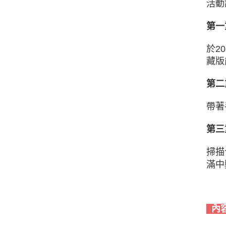
活動
第一
於2
藏版
第二
帶著
第三
掃描
滿中
內