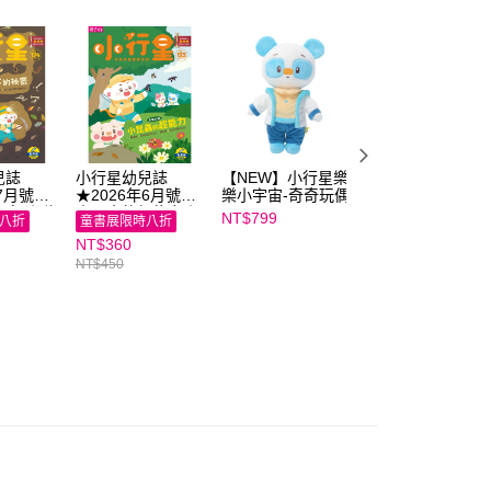
E先享後付」，若未經同意申辦者引起之損失，本公司不負相關責
AFTEE先享後付」時，將依據個別帳號之用戶狀況，依本公司
核予不同之上限額度；若仍有額度不足之情形，本公司將視審查
用戶進行身份認證。
一人註冊多個帳號或使用他人資訊註冊。若發現惡意使用之情
科技股份有限公司將有權停止該用戶之使用額度並採取法律行
兒誌
小行星幼兒誌
【NEW】小行星樂
【NEW】小行星
年7月號★
★2026年6月號★
樂小宇宙-奇奇玩偶
樂小宇宙-心心玩
密 ｜隨
小昆蟲的超能力｜
NT$799
NT$799
八折
童書展限時八折
量寶石收
隨刊加贈能量寶石
NT$360
收集冊
NT$450