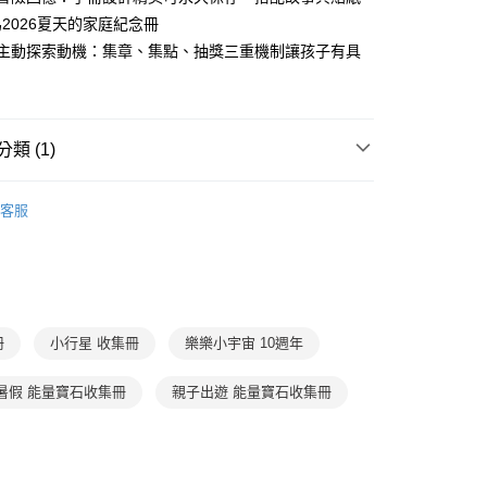
准額度、可分期數及費用金額請依後續交易確認頁面所載為準。
心！
2026夏天的家庭紀念冊
立30分鐘內，如未前往確認交易或遇審核未通過，訂單將自動取
：不需註冊會員、不需綁卡、不需儲值。
「轉專審核」未通過狀況，表示未達大哥付你分期系統評分，恕
子主動探索動機：集章、集點、抽獎三重機制讓孩子有具
：只要手機號碼，簡訊認證，即可結帳。
評估內容。
：先確認商品／服務後，再付款。
式說明】
郵寄 (不適用離島、海外及郵局i郵箱)
項不併入電信帳單，「大哥付你分期」於每月結算日後寄送繳費提
EE先享後付」結帳流程】
0，滿NT$800(含以上)免運費
方式選擇「AFTEE先享後付」後，將跳轉至「AFTEE先享後
訊連結打開帳單後，可選擇「超商條碼／台灣大直營門市／銀行轉
類 (1)
頁面，進行簡訊認證並確認金額後，即可完成結帳。
付／iPASS MONEY」等通路繳費。
（澎湖、金門、馬祖、小琉球；不適用於郵局i郵箱）
成立數日內，您將收到繳費通知簡訊。
費通知簡訊後14天內，點擊此簡訊中的連結，可透過四大超商
周邊商品
00
項】
網路銀行／等多元方式進行付款，方視為交易完成。
客服
係由「台灣大哥大股份有限公司」（以下簡稱本公司）所提供，讓
：結帳手續完成當下不需立刻繳費，但若您需要取消訂單，請聯
易時，得透過本服務購買商品或服務，並由商店將買賣／分期付
的店家。未經商家同意取消之訂單仍視為有效，需透過AFTEE
金債權讓與本公司後，依約使用本公司帳單繳交帳款。
繳納相關費用。
意付款使用「大哥付你分期」之契約關係目的，商店將以您的個人
否成功請以「AFTEE先享後付 」之結帳頁面顯示為準，若有關於
含姓名、電話或地址）提供予台灣大哥大進項蒐集、處理及利
功／繳費後需取消欲退款等相關疑問，請聯繫「AFTEE先享後
公司與您本人進行分期帳單所需資料之確認、核對及更正。
援中心」
https://netprotections.freshdesk.com/support/home
戶服務條款，請詳閱以下連結：
https://oppay.tw/userRule
冊
小行星 收集冊
樂樂小宇宙 10週年
項】
恩沛科技股份有限公司提供之「AFTEE先享後付」服務完成之
暑假 能量寶石收集冊
親子出遊 能量寶石收集冊
依本服務之必要範圍內提供個人資料，並將交易相關給付款項請
讓予恩沛科技股份有限公司。
個人資料處理事宜，請瀏覽以下網址：
ee.tw/terms/#terms3
年的使用者請事先徵得法定代理人或監護人之同意方可使用