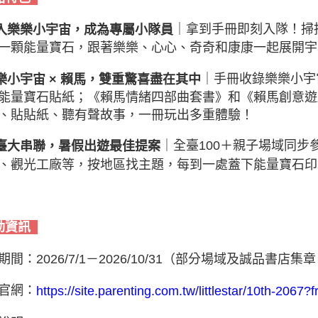
｜拿到手冊即刻入隊！掃描Q
入樂樂小宇宙，成為專屬小隊員
一顆能量寶石，跟著樂樂、心心、奇奇和康康一起展開宇
｜手冊收錄樂樂小宇
樂小宇宙 × 賴馬，雙重驚喜盡在其中
能量寶石貼紙；《賴馬情緒四部曲套書》和《賴馬創意遊
、貼貼紙、聽有聲故事，一冊玩出多重體驗！
｜全臺100＋親子場域同
臺大串聯，暑假出遊最佳提案
、觀光工廠等，按地區找主題，每到一處蓋下能量寶石印
動資訊
期間：2026/7/1－2026/10/31（部分場域及誠品書
官網：
https://site.parenting.com.tw/littlestar/10th-2067?f