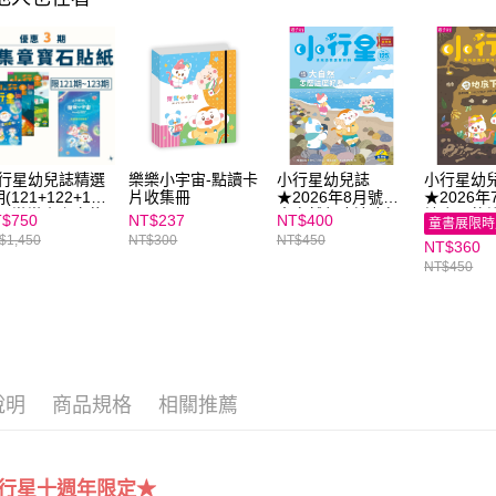
「AFTE
任。
４．使用「
即時審查
結果請求
５．嚴禁
形，恩沛
動。
行星幼兒誌精選
樂樂小宇宙-點讀卡
小行星幼兒誌
小行星幼
(121+122+123
片收集冊
★2026年8月號★
★2026
)+樂樂小宇宙能
大自然怎麼這麼好
地底下的祕
$750
NT$237
NT$400
童書展限時
寶石收集冊
看 ｜隨刊加贈能量
刊加贈能
$1,450
NT$300
NT$450
NT$360
寶石收集冊
集冊
NT$450
說明
商品規格
相關推薦
行星十週年限定★