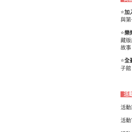
⭐️
加
與第
⭐️
樂
藏版
故事
⭐️
全
子館
活
活動
活動