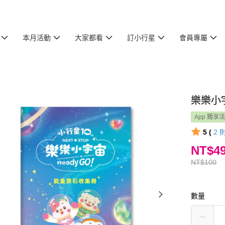
本月活動
大家都看
訂小行星
會員專屬
樂樂小
App 獨享
5 (
2
NT$4
NT$100
數量