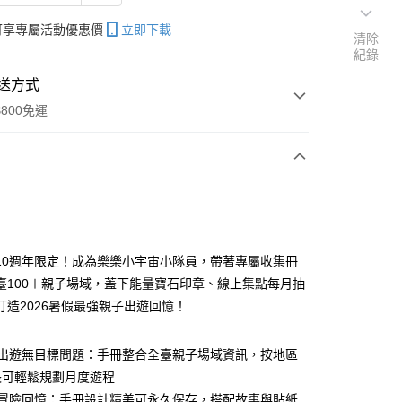
帳可享專屬活動優惠價
立即下載
清除
紀錄
送方式
800免運
次付款
10週年限定！成為樂樂小宇宙小隊員，帶著專屬收集冊
臺100＋親子場域，蓋下能量寶石印章、線上集點每月抽
分期
打造2026暑假最強親子出遊回憶！
你分期使用說明】
享後付
由台灣大哥大提供，台灣大哥大用戶可立即使用無須另外申請。
假出遊無目標問題：手冊整合全臺親子場域資訊，按地區
式選擇「大哥付你分期」，訂單成立後會自動跳轉到大哥付的交易
長可輕鬆規劃月度遊程
證手機門號後，選擇欲分期的期數、繳款截止日，確認付款後即
FTEE先享後付」】
。
先享後付是「在收到商品之後才付款」的支付方式。 讓您購物簡單
子冒險回憶：手冊設計精美可永久保存，搭配故事與貼紙