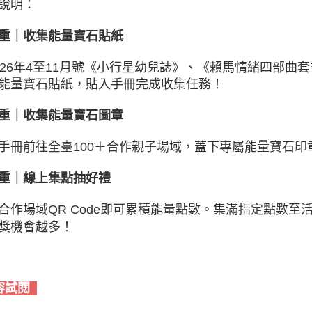
說明：
重｜收集能量寶石貼紙
026年4至11月號《小行星幼兒誌》、《賴馬情緒四部
能量寶石貼紙，貼入手冊完成收集任務！
重｜收集能量寶石圖章
手冊前往全臺100＋合作親子場域，蓋下專屬能量寶石
重｜線上集點抽好禮
合作場域QR Code即可累積能量點數。集滿指定點數
獎機會越多！
容試閱