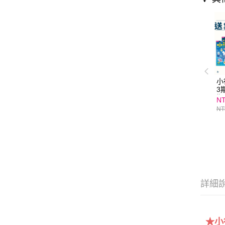
小
3期
期
NT
量
NT
詳細
★小