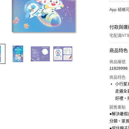
App 結
付款與運
宅配滿NT$
付款方式
商品特色
信用卡一
商品編號
11828998
LINE Pay
商品特色
Apple Pay
小行星
走遍全
大哥付你
好禮，
相關說明
【大哥付
銷售重點
AFTEE先
1.本服務
●解決暑
2.付款方
相關說明
分類，家
流程，驗
【關於「A
ATM付款
完成交易
AFTEE
●留住親