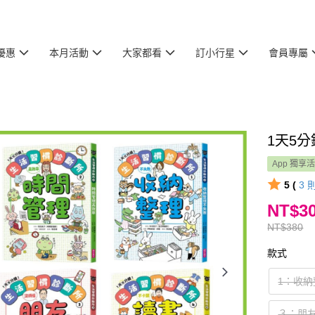
優惠
本月活動
大家都看
訂小行星
會員專屬
1天5
App 獨享
5 (
3
NT$3
NT$380
款式
1：收
３：朋