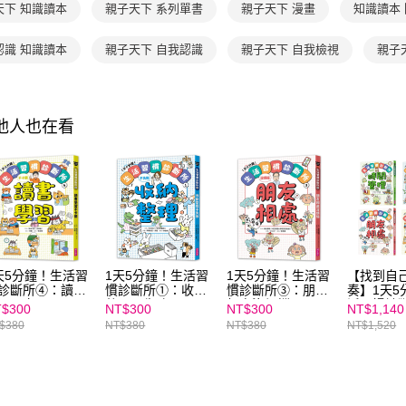
【注意事
天下 知識讀本
親子天下 系列單書
親子天下 漫畫
知識讀本
海外包裹
１．透過由
交易，需
認識 知識讀本
親子天下 自我認識
親子天下 自我檢視
親子
求債權轉
２．關於
https://aft
３．未成
「AFTE
其他人也在看
任。
４．使用「
即時審查
結果請求
５．嚴禁
形，恩沛
動。
天5分鐘！生活習
1天5分鐘！生活習
1天5分鐘！生活習
【找到自
診斷所➃：讀書
慣診斷所①：收納
慣診斷所③：朋友
奏】1天5
習不卡關
整理不失敗
相處沒煩惱
活習慣診
$300
NT$300
NT$300
NT$1,140
書學習ｘ
$380
NT$380
NT$380
NT$1,520
ｘ朋友相
整理（４