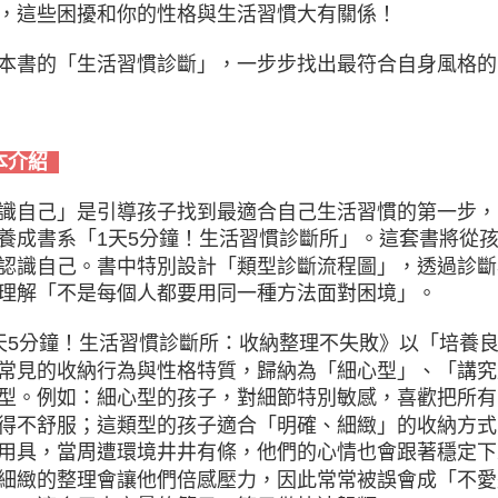
，這些困擾和你的性格與生活習慣大有關係！
本書的「生活習慣診斷」，一步步找出最符合自身風格的
本介紹
識自己」是引導孩子找到最適合自己生活習慣的第一步，
養成書系「1天5分鐘！生活習慣診斷所」。這套書將從
認識自己。書中特別設計「類型診斷流程圖」，透過診斷
理解「不是每個人都要用同一種方法面對困境」。
天5分鐘！生活習慣診斷所：收納整理不失敗》以「培養
常見的收納行為與性格特質，歸納為「細心型」、「講究
型。例如：細心型的孩子，對細節特別敏感，喜歡把所有
得不舒服；這類型的孩子適合「明確、細緻」的收納方式
用具，當周遭環境井井有條，他們的心情也會跟著穩定下
細緻的整理會讓他們倍感壓力，因此常常被誤會成「不愛