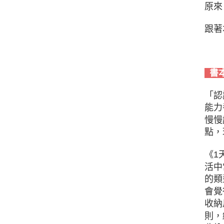
原來
跟著
書
「認
能力
慢慢
點，
《1
活中
的類
會覺
收納
則，