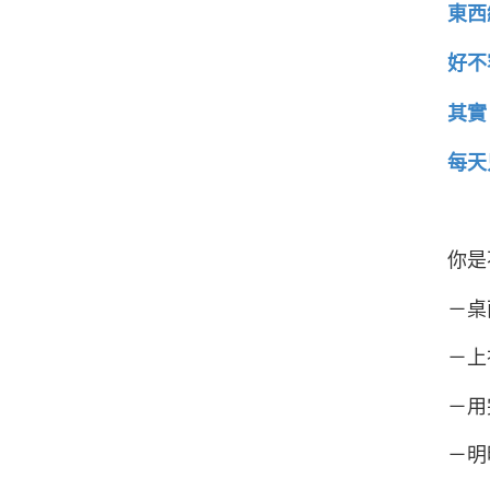
東西
好不
其實
每天
你是
－桌
－上
－用
－明