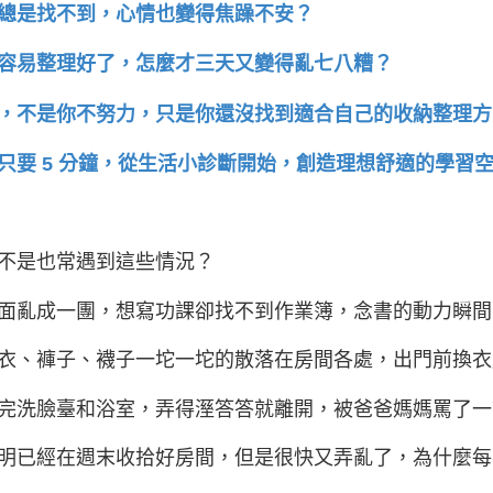
總是找不到，心情也變得焦躁不安？
容易整理好了，怎麼才三天又變得亂七八糟？
，不是你不努力，只是你還沒找到適合自己的收納整理方
只要 5 分鐘，從生活小診斷開始，創造理想舒適的學習
不是也常遇到這些情況？
面亂成一團，想寫功課卻找不到作業簿，念書的動力瞬間
衣、褲子、襪子一坨一坨的散落在房間各處，出門前換衣
完洗臉臺和浴室，弄得溼答答就離開，被爸爸媽媽罵了一
明已經在週末收拾好房間，但是很快又弄亂了，為什麼每