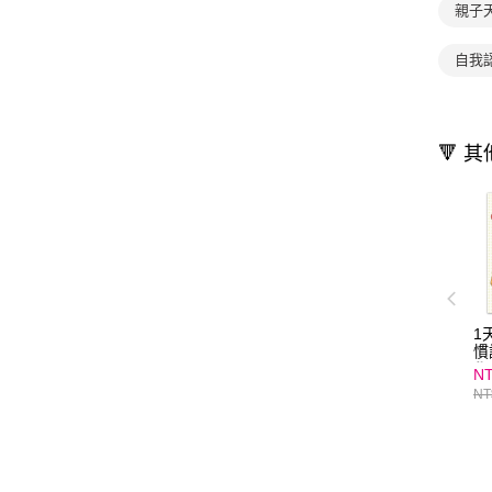
親子
自我
🔻 
1
慣
學
NT
NT