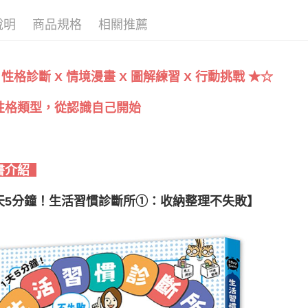
說明
商品規格
相關推薦
 性格診斷 X 情境漫畫 X 圖解練習 X 行動挑戰 ★☆
性格類型，從認識自己開始
書介紹
天5分鐘！生活習慣診斷所①：收納整理不失敗
】