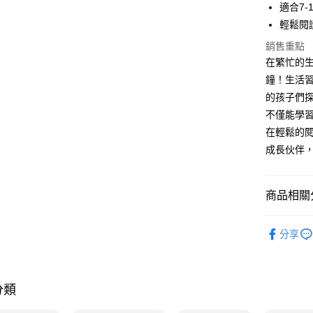
適合7
相關說明
【大哥付
輕鬆閱
AFTEE先
1.本服務
銷售重點
2.付款方
相關說明
在繁忙的
流程，驗
【關於「A
ATM付款
完成交易
AFTEE
鐘！生活習
3.實際核
便利好安
的孩子們
4.訂單成
１．簡單
消。如遇
不僅能學
２．便利
運送方式
無法說明
３．安心
在輕鬆的
【繳款方
付款後全
成長伙伴，
1.分期款
【「AFT
醒簡訊。
每筆NT$7
１．於結帳
2.透過簡
付」結帳
帳／街口支
付款後7-1
２．訂單
商品相關分
３．收到繳
每筆NT$7
【注意事
／ATM／
分齡推薦
1.本服務
※ 請注意
分享
國內宅配/
用戶於交
絡購買商品
款買賣價
先享後付
每筆NT$7
2.基於同
※ 交易是
資料（包
是否繳費成
離島宅配
分類
用，由本
付客戶支
每筆NT$2
3.完整用