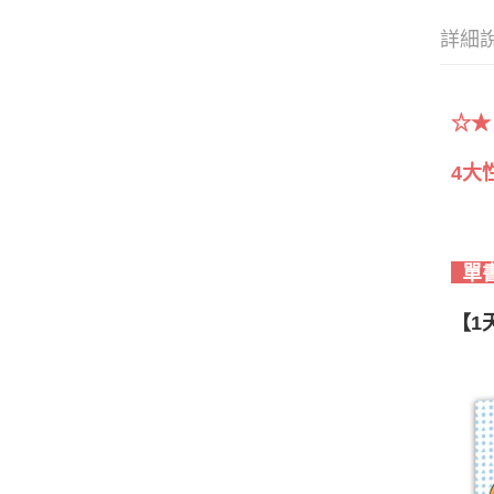
詳細
☆★
4大
單
【
1