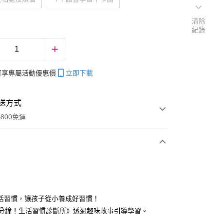
清除
紀錄
帳可享專屬活動優惠價
立即下載
送方式
800免運
次付款
活習慣，讓孩子從小養成好習慣！
5分鐘！生活習慣診斷所》透過趣味故事引導學習。
分期