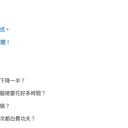
式。
空間！
下降一半？
服總要花好多時間？
頓？
次都白費功夫？