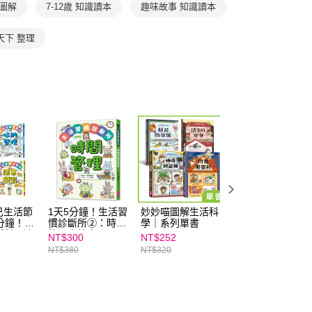
項】
 圖解
7-12歲 知識讀本
趣味故事 知識讀本
航空運送
查看運費
恩沛科技股份有限公司提供之「AFTEE先享後付」服務完成之
依本服務之必要範圍內提供個人資料，並將交易相關給付款項請
天下 整理
讓予恩沛科技股份有限公司。
個人資料處理事宜，請瀏覽以下網址：
ee.tw/terms/#terms3
年的使用者請事先徵得法定代理人或監護人之同意方可使用
E先享後付」，若未經同意申辦者引起之損失，本公司不負相關責
AFTEE先享後付」時，將依據個別帳號之用戶狀況，依本公司
核予不同之上限額度；若仍有額度不足之情形，本公司將視審查
用戶進行身份認證。
一人註冊多個帳號或使用他人資訊註冊。若發現惡意使用之情
科技股份有限公司將有權停止該用戶之使用額度並採取法律行
己生活節
1天5分鐘！生活習
妙妙喵圖解生活科
【禾流】知識立體
分鐘！生
慣診斷所➁：時間
學｜系列單書
翻翻書｜全系列套
斷所：讀
管理高效率
書（共3本）
NT$300
NT$252
NT$1,399
時間管理
NT$380
NT$320
NT$1,800
處ｘ收納
冊套書）