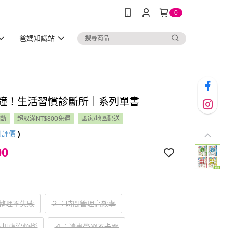
0
爸媽知識站
分鐘！生活習慣診斷所｜系列單書
活動
超取滿NT$800免運
國家/地區配送
則評價
)
00
納整理不失敗
２：時間管理高效率
友相處沒煩惱
４：讀書學習不卡關