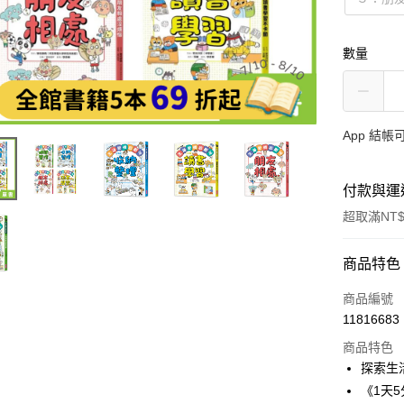
數量
App 結
付款與運
超取滿NT$
付款方式
商品特色
信用卡一
商品編號
11816683
LINE Pay
商品特色
Apple Pay
探索生
《1天
大哥付你