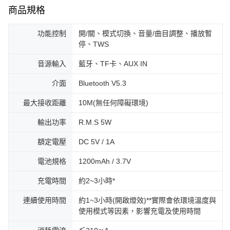
商品規格
功能控制
開/關、模式切換、音量/曲目調整、播放暫
停、TWS
音源輸入
藍牙、TF卡、AUX IN
介面
Bluetooth V5.3
最大接收距離
10M(無任何障礙環境)
輸出功率
R.M.S 5W
額定電壓
DC 5V / 1A
電池規格
1200mAh / 3.7V
充電時間
約2~3小時*
連續使用時間
約1~3小時(開啟燈效)**實際會依環境溫度與
使用模式等因素，影響充電及使用時間