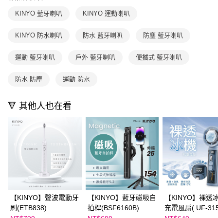
1.本服務係由「台灣大哥大股份有限公司」（以下簡稱本公司）所提供，讓
※ 請注意：結帳手續完成當下不需立刻繳費，但若您需要取消訂單，請聯絡
用戶於交易時，得透過本服務購買商品或服務，並由商店將買賣／分期付款
購買商品的店家。未經商家同意取消之訂單仍視為有效，需透過AFTEE先享
KINYO 藍牙喇叭
KINYO 運動喇叭
買賣價金債權讓與本公司後，依約使用本公司帳單繳交帳款。
後付繳納相關費用。
2.基於同意付款使用「大哥付你分期」之契約關係目的，商店將以您的個人
※ 交易是否成功請以「AFTEE先享後付 」之結帳頁面顯示為準，若有關於
資料（包含姓名、電話或地址）提供予台灣大哥大進項蒐集、處理及利用，
KINYO 防水喇叭
防水 藍牙喇叭
防塵 藍牙喇叭
是否繳費成功／繳費後需取消欲退款等相關疑問，請聯繫「AFTEE先享後付
由本公司與您本人進行分期帳單所需資料之確認、核對及更正。
客戶支援中心」
https://netprotections.freshdesk.com/support/home
3.完整用戶服務條款，請詳閱以下連結：
https://oppay.tw/userRule
運動 藍牙喇叭
戶外 藍牙喇叭
便攜式 藍牙喇叭
【注意事項】
１．透過由恩沛科技股份有限公司提供之「AFTEE先享後付」服務完成之交
防水 防塵
運動 防水
易，需依本服務之必要範圍內提供個人資料，並將交易相關給付款項請求債
權轉讓予恩沛科技股份有限公司。
２．關於個人資料處理事宜，請瀏覽以下網址：
🔻 其他人也在看
https://aftee.tw/terms/#terms3
３．未成年的使用者請事先徵得法定代理人或監護人之同意方可使用
「AFTEE先享後付」，若未經同意申辦者引起之損失，本公司不負相關責
任。
４．使用「AFTEE先享後付」時，將依據個別帳號之用戶狀況，依本公司即
時審查核予不同之上限額度；若仍有額度不足之情形，本公司將視審查結果
請求用戶進行身份認證。
５．嚴禁一人註冊多個帳號或使用他人資訊註冊。若發現惡意使用之情形，
恩沛科技股份有限公司將有權停止該用戶之使用額度並採取法律行動。
【KINYO】聲波電動牙
【KINYO】藍牙磁吸自
【KINYO】裸透
刷(ETB838)
拍桿(BSF6160B)
充電風扇( UF-31
)