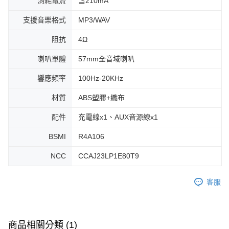
消耗電流
≦210mA
支援音樂格式
MP3/WAV
阻抗
4Ω
喇叭單體
57mm全音域喇叭
響應頻率
100Hz-20KHz
材質
ABS塑膠+織布
配件
充電線x1、AUX音源線x1
BSMI
R4A106
NCC
CCAJ23LP1E80T9
客服
商品相關分類 (1)