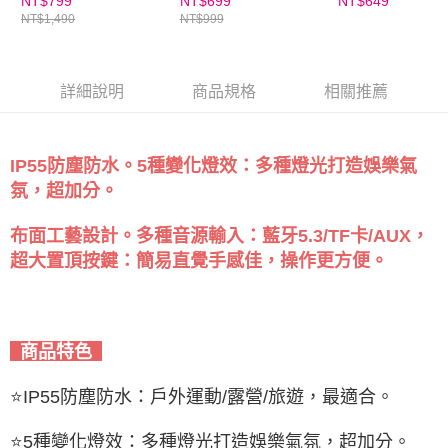
NT$799
NT$699
NT$649
NT$1,490
NT$999
詳細說明
商品規格
相關推薦
IP55防塵防水。5種變化燈效：多種燈光打造娛樂氣
氛，超加分。
布面工藝設計。多種音源輸入：藍牙5.3/TF卡/AUX，
超大置頂按鍵：簡易直覺手感佳，操作更方便。
商品特色
⭐
IP55防塵防水：戶外運動/露營/旅遊，最適合。
⭐
5種變化燈效：多種燈光打造娛樂氣氛，超加分。