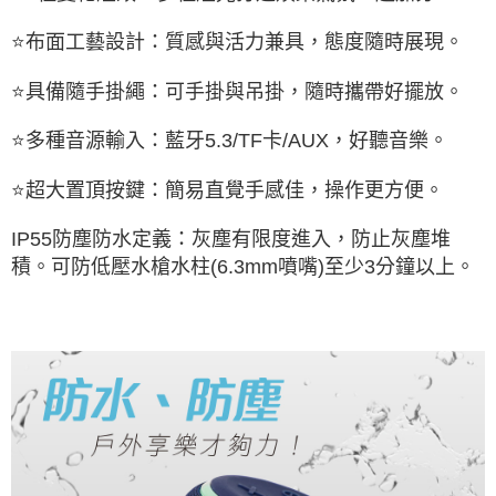
⭐
布面工藝設計：質感與活力兼具，態度隨時展現。
⭐
具備隨手掛繩：可手掛與吊掛，隨時攜帶好擺放。
⭐
多種音源輸入：藍牙5.3/TF卡/AUX，好聽音樂。
⭐
超大置頂按鍵：簡易直覺手感佳，操作更方便。
IP55防塵防水定義：灰塵有限度進入，防止灰塵堆
積。
可防低壓水槍水柱(6.3mm噴嘴)至少3分鐘以上。