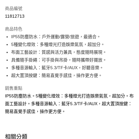
信用卡一次付款
商品編號
LINE Pay
11812713
Apple Pay
商品特色
大哥付你分期
IP55防塵防水：戶外運動/露營/旅遊，最適合。
相關說明
5種變化燈效：多種燈光打造娛樂氣氛，超加分。
【大哥付你分期使用說明】
布面工藝設計：質感與活力兼具，態度隨時展現。
AFTEE先享後付
1.本服務由台灣大哥大提供，台灣大哥大用戶可立即使用無須另外申請。
具備隨手掛繩：可手掛與吊掛，隨時攜帶好擺放。
2.付款方式選擇「大哥付你分期」，訂單成立後會自動跳轉到大哥付的交易
相關說明
流程，驗證手機門號後，選擇欲分期的期數、繳款截止日，確認付款後即完
多種音源輸入：藍牙5.3/TF卡/AUX，好聽音樂。
【關於「AFTEE先享後付」】
成交易。
ATM付款
AFTEE先享後付是「在收到商品之後才付款」的支付方式。 讓您購物簡單
超大置頂按鍵：簡易直覺手感佳，操作更方便。
3.實際核准額度、可分期數及費用金額請依後續交易確認頁面所載為準。
便利好安心！
4.訂單成立30分鐘內，如未前往確認交易或遇審核未通過，訂單將自動取
１．簡單：不需註冊會員、不需綁卡、不需儲值。
銷售重點
運送方式
消。如遇「轉專審核」未通過狀況，表示未達大哥付你分期系統評分，恕無
２．便利：只要手機號碼，簡訊認證，即可結帳。
法說明評估內容。
IP55防塵防水。5種變化燈效：多種燈光打造娛樂氣氛，超加分。布
３．安心：先確認商品／服務後，再付款。
國內宅配/郵寄 (不適用離島、海外及郵局i郵箱)
【繳款方式說明】
面工藝設計。多種音源輸入：藍牙5.3/TF卡/AUX，超大置頂按鍵：
1.分期款項不併入電信帳單，「大哥付你分期」於每月結算日後寄送繳費提
每筆NT$70，滿NT$800(含以上)免運費
【「AFTEE先享後付」結帳流程】
簡易直覺手感佳，操作更方便。
醒簡訊。
１．於結帳方式選擇「AFTEE先享後付」後，將跳轉至「AFTEE先享後付」
2.透過簡訊連結打開帳單後，可選擇「超商條碼／台灣大直營門市／銀行轉
結帳頁面，進行簡訊認證並確認金額後，即可完成結帳。
帳／街口支付／iPASS MONEY」等通路繳費。
２．訂單成立數日內，您將收到繳費通知簡訊。
３．收到繳費通知簡訊後14天內，點擊此簡訊中的連結，可透過四大超商／
【注意事項】
相關分類
ATM／網路銀行／等多元方式進行付款，方視為交易完成。