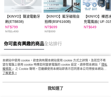
【KINYO】聲波電動牙
【KINYO】藍牙磁吸自
【KINYO】裸透
刷(ETB838)
拍桿(BSF6160B)
充電風扇( UF-31
)
NT$799
NT$699
NT$649
NT$1,490
NT$999
你可能有興趣的商品
全站排行
本網站中使用 cookie，欲查詢有關本網站使用 cookie 方式之詳情，及若您不希
熱門標籤
望在電腦上使用 cookie 時應如何變更電腦的 cookie 設定，請參閱本網站「
隱私
權條款
」之 Cookie 聲明。您繼續使用本網站即表示您同意本公司得按本網站使
用條款之 Cookie 聲明使用 cookie。
了解更多 >
我知道了