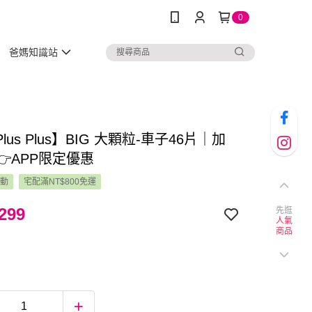
0
爸媽知識站
lus Plus】BIG 大顆粒-車子46片｜加
👉APP限定優惠
活動
宅配滿NT$800免運
299
先逛
人氣
商品