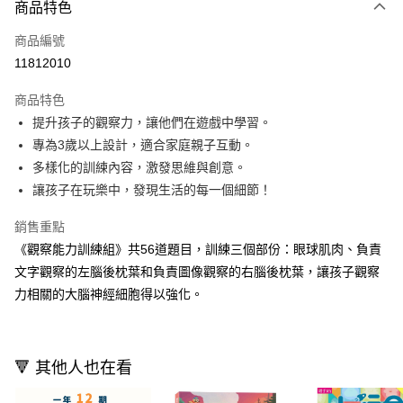
商品特色
信用卡一次付款
商品編號
LINE Pay
11812010
Apple Pay
商品特色
大哥付你分期
提升孩子的觀察力，讓他們在遊戲中學習。
相關說明
專為3歲以上設計，適合家庭親子互動。
【大哥付你分期使用說明】
多樣化的訓練內容，激發思維與創意。
AFTEE先享後付
1.本服務由台灣大哥大提供，台灣大哥大用戶可立即使用無須另外申請。
讓孩子在玩樂中，發現生活的每一個細節！
2.付款方式選擇「大哥付你分期」，訂單成立後會自動跳轉到大哥付的交易
相關說明
流程，驗證手機門號後，選擇欲分期的期數、繳款截止日，確認付款後即完
【關於「AFTEE先享後付」】
成交易。
銷售重點
ATM付款
AFTEE先享後付是「在收到商品之後才付款」的支付方式。 讓您購物簡單
3.實際核准額度、可分期數及費用金額請依後續交易確認頁面所載為準。
《觀察能力訓練組》共56道題目，訓練三個部份：眼球肌肉、負責
便利好安心！
4.訂單成立30分鐘內，如未前往確認交易或遇審核未通過，訂單將自動取
１．簡單：不需註冊會員、不需綁卡、不需儲值。
文字觀察的左腦後枕葉和負責圖像觀察的右腦後枕葉，讓孩子觀察
運送方式
消。如遇「轉專審核」未通過狀況，表示未達大哥付你分期系統評分，恕無
２．便利：只要手機號碼，簡訊認證，即可結帳。
法說明評估內容。
力相關的大腦神經細胞得以強化。
３．安心：先確認商品／服務後，再付款。
付款後全家取貨｜8/8-8/14運費優惠，結帳滿499即享免運。
【繳款方式說明】
1.分期款項不併入電信帳單，「大哥付你分期」於每月結算日後寄送繳費提
每筆NT$70，滿NT$499(含以上)免運費
【「AFTEE先享後付」結帳流程】
醒簡訊。
１．於結帳方式選擇「AFTEE先享後付」後，將跳轉至「AFTEE先享後付」
2.透過簡訊連結打開帳單後，可選擇「超商條碼／台灣大直營門市／銀行轉
付款後7-11取貨
結帳頁面，進行簡訊認證並確認金額後，即可完成結帳。
🔻 其他人也在看
帳／街口支付／iPASS MONEY」等通路繳費。
２．訂單成立數日內，您將收到繳費通知簡訊。
每筆NT$70，滿NT$800(含以上)免運費
３．收到繳費通知簡訊後14天內，點擊此簡訊中的連結，可透過四大超商／