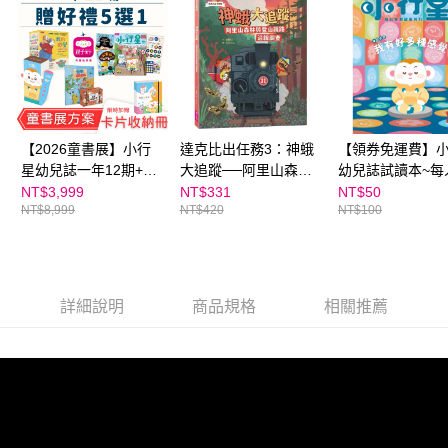
【注意事項】
ATM／網路銀行／等多元方式進行付款，方視為交易完成。
國內宅配/郵寄 (不適用離島、海外及郵局i郵箱)
1.本服務係由「台灣大哥大股份有限公司」（以下簡稱本公司）所提供，讓
※ 請注意：結帳手續完成當下不需立刻繳費，但若您需要取消訂單，請聯絡
用戶於交易時，得透過本服務購買商品或服務，並由商店將買賣／分期付款
每筆NT$70，滿NT$800(含以上)免運費
購買商品的店家。未經商家同意取消之訂單仍視為有效，需透過AFTEE先享
買賣價金債權讓與本公司後，依約使用本公司帳單繳交帳款。
後付繳納相關費用。
2.基於同意付款使用「大哥付你分期」之契約關係目的，商店將以您的個人
離島宅配（澎湖、金門、馬祖、小琉球；不適用於郵局i郵箱）
※ 交易是否成功請以「AFTEE先享後付 」之結帳頁面顯示為準，若有關於
資料（包含姓名、電話或地址）提供予台灣大哥大進項蒐集、處理及利用，
是否繳費成功／繳費後需取消欲退款等相關疑問，請聯繫「AFTEE先享後付
每筆NT$200
由本公司與您本人進行分期帳單所需資料之確認、核對及更正。
客戶支援中心」
https://netprotections.freshdesk.com/support/home
3.完整用戶服務條款，請詳閱以下連結：
https://oppay.tw/userRule
【2026童書展】小行
達克比出任務3：神蛾
【領券免運費】
【注意事項】
星幼兒誌一年12期+童
大追蹤──阿里山森林
幼兒誌試讀本~每
１．透過由恩沛科技股份有限公司提供之「AFTEE先享後付」服務完成之交
易，需依本服務之必要範圍內提供個人資料，並將交易相關給付款項請求債
書展好禮5選1~加贈點
與登山鐵路沿線調查
購一份
NT$3,999
NT$331
NT$50
權轉讓予恩沛科技股份有限公司。
NT$8,999
NT$420
NT$100
讀卡片收集冊！
２．關於個人資料處理事宜，請瀏覽以下網址：
https://aftee.tw/terms/#terms3
３．未成年的使用者請事先徵得法定代理人或監護人之同意方可使用
「AFTEE先享後付」，若未經同意申辦者引起之損失，本公司不負相關責
任。
詳細說明
商品規格
相關推薦
４．使用「AFTEE先享後付」時，將依據個別帳號之用戶狀況，依本公司即
時審查核予不同之上限額度；若仍有額度不足之情形，本公司將視審查結果
請求用戶進行身份認證。
５．嚴禁一人註冊多個帳號或使用他人資訊註冊。若發現惡意使用之情形，
恩沛科技股份有限公司將有權停止該用戶之使用額度並採取法律行動。