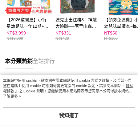
【2026童書展】小行
達克比出任務3：神蛾
【領券免運費】
星幼兒誌一年12期+童
大追蹤──阿里山森林
幼兒誌試讀本~每
書展好禮5選1~加贈點
與登山鐵路沿線調查
購一份
NT$3,999
NT$331
NT$50
NT$8,999
NT$420
NT$100
讀卡片收集冊！
本分類熱銷
全站排行
本網站中使用 cookie，欲查詢有關本網站使用 cookie 方式之詳情，及若您不希
熱門標籤
望在電腦上使用 cookie 時應如何變更電腦的 cookie 設定，請參閱本網站「
隱私
權條款
」之 Cookie 聲明。您繼續使用本網站即表示您同意本公司得按本網站使
用條款之 Cookie 聲明使用 cookie。
了解更多 >
我知道了