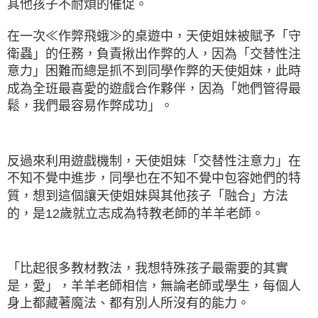
其他孩子不耐煩的催促。
在一次≪作弊飛蛾≫的桌遊中，天使姐妹被賦予「守
衛蟲」的任務，負責揪出作弊的人，
因為「交替性注
意力」困難而總是抓不到同學作弊的天使姐妹，
此時
成為全班最喜愛的遊戲合作夥伴，
因為「她們管得最
鬆，我們最容易作弊成功」。
反過來利用遊戲機制，
天使姐妹「交替性注意力」在
不知不覺中進步，
同學也在不知不覺中包容她們的特
質，
想到這個讓天使姐妹與其他孩子「融合」方法
的，
是12歲就立志成為特教老師的羊羊老師。
「比起很多教材教法，我想特殊孩子最需要的其實
是，愛」，
羊羊老師相信，無論老師或學生，每個人
身上都藏著魔法、都有別人所沒有的能力。