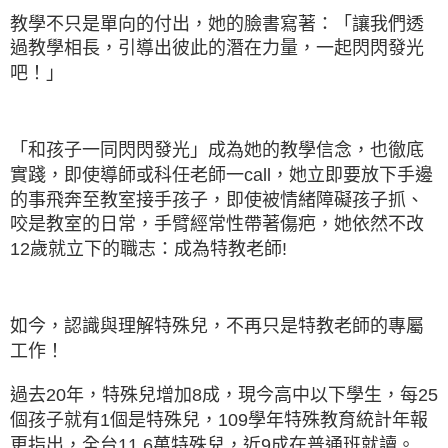
教學不只是單向的付出，她的臉書寫著：
「讓我們透
過教學相長，引導出彼此的潛在力量，一起閃閃發光
吧！」
「和孩子一同閃閃發光」成為她的教學信念，也徹底
實踐，
即使導師或科任老師一call，她立即要放下手邊
的事飛奔至教室接手孩子，
即使被情緒障礙孩子抓、
咬是教室的日常，手臂經常性帶著傷疤，
她依然不改
12歲就立下的職志：成為特教老師!
如今，認識與理解特殊兒，不再只是特教老師的專屬
工作！
過去20年，特殊兒增加8成，
現今高中以下學生，每25
個孩子就有1個是特殊兒，
109學年特殊教育統計年報
更指出，全台11.6萬特殊兒，近9成在普通班就讀。