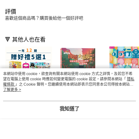
評價
喜歡這個商品嗎？購買後給他一個好評吧
🔻 其他人也在看
本網站中使用 cookie，欲查詢有關本網站使用 cookie 方式之詳情，及若您不希
望在電腦上使用 cookie 時應如何變更電腦的 cookie 設定，請參閱本網站「
隱私
權條款
」之 Cookie 聲明。您繼續使用本網站即表示您同意本公司得按本網站使
用條款之 Cookie 聲明使用 cookie。
了解更多 >
【2026童書展】小行
達克比出任務3：神蛾
【領券免運費】
星幼兒誌一年12期+童
大追蹤──阿里山森林
幼兒誌試讀本~每
我知道了
書展好禮5選1~加贈點
與登山鐵路沿線調查
購一份
NT$3,999
NT$331
NT$50
NT$8,999
NT$420
NT$100
讀卡片收集冊！