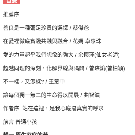
目錄
推薦序
善良是一種彌足珍貴的選擇 / 蔡傑爸
在愛裡徹底實踐共融與融合 / 花媽 卓惠珠
愛的力量超乎我們想像的強大 / 余懷瑾(仙女老師)
超越同理的深刻，化解界線與隔閡 / 曾琮諭(曾柏穎)
不一樣，又怎樣? / 王意中
讓每個獨一無二的生命得以開展 / 曲智鑛
作者序 站在這裡，是我心底最真實的呼求
前言 普通小孩