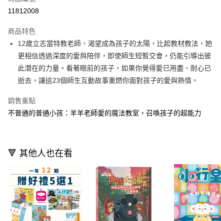
LINE Pay
11812008
Apple Pay
商品特色
大哥付你分期
12歲立志當特教老師、渴望成為孩子的太陽，比起教材教法，她
相關說明
更相信透過深度的愛與陪伴，即使師生短暫交會，仍能引導出彼
【大哥付你分期使用說明】
此潛在的力量。看著眼前的孩子，如果你覺得愛已用盡、耐心已
AFTEE先享後付
1.本服務由台灣大哥大提供，台灣大哥大用戶可立即使用無須另外申請。
逝去，讓這23個師生互動故事重燃你面對孩子的愛與熱情。
2.付款方式選擇「大哥付你分期」，訂單成立後會自動跳轉到大哥付的交易
相關說明
流程，驗證手機門號後，選擇欲分期的期數、繳款截止日，確認付款後即完
【關於「AFTEE先享後付」】
成交易。
銷售重點
ATM付款
AFTEE先享後付是「在收到商品之後才付款」的支付方式。 讓您購物簡單
3.實際核准額度、可分期數及費用金額請依後續交易確認頁面所載為準。
不普通的普通小孩：羊羊老師愛的魔法教室，召喚孩子的超能力
便利好安心！
4.訂單成立30分鐘內，如未前往確認交易或遇審核未通過，訂單將自動取
１．簡單：不需註冊會員、不需綁卡、不需儲值。
運送方式
消。如遇「轉專審核」未通過狀況，表示未達大哥付你分期系統評分，恕無
２．便利：只要手機號碼，簡訊認證，即可結帳。
法說明評估內容。
３．安心：先確認商品／服務後，再付款。
付款後全家取貨｜8/8-8/14運費優惠，結帳滿499即享免運。
【繳款方式說明】
🔻 其他人也在看
1.分期款項不併入電信帳單，「大哥付你分期」於每月結算日後寄送繳費提
每筆NT$70，滿NT$499(含以上)免運費
【「AFTEE先享後付」結帳流程】
醒簡訊。
１．於結帳方式選擇「AFTEE先享後付」後，將跳轉至「AFTEE先享後付」
2.透過簡訊連結打開帳單後，可選擇「超商條碼／台灣大直營門市／銀行轉
付款後7-11取貨
結帳頁面，進行簡訊認證並確認金額後，即可完成結帳。
帳／街口支付／iPASS MONEY」等通路繳費。
２．訂單成立數日內，您將收到繳費通知簡訊。
每筆NT$70，滿NT$800(含以上)免運費
３．收到繳費通知簡訊後14天內，點擊此簡訊中的連結，可透過四大超商／
【注意事項】
ATM／網路銀行／等多元方式進行付款，方視為交易完成。
國內宅配/郵寄 (不適用離島、海外及郵局i郵箱)
1.本服務係由「台灣大哥大股份有限公司」（以下簡稱本公司）所提供，讓
※ 請注意：結帳手續完成當下不需立刻繳費，但若您需要取消訂單，請聯絡
用戶於交易時，得透過本服務購買商品或服務，並由商店將買賣／分期付款
每筆NT$70，滿NT$800(含以上)免運費
購買商品的店家。未經商家同意取消之訂單仍視為有效，需透過AFTEE先享