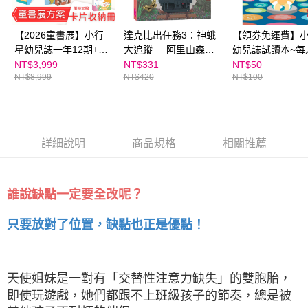
買賣價金債權讓與本公司後，依約使用本公司帳單繳交帳款。
後付繳納相關費用。
2.基於同意付款使用「大哥付你分期」之契約關係目的，商店將以您的個人
離島宅配（澎湖、金門、馬祖、小琉球；不適用於郵局i郵箱）
※ 交易是否成功請以「AFTEE先享後付 」之結帳頁面顯示為準，若有關於
資料（包含姓名、電話或地址）提供予台灣大哥大進項蒐集、處理及利用，
【2026童書展】小行
達克比出任務3：神蛾
【領券免運費】
是否繳費成功／繳費後需取消欲退款等相關疑問，請聯繫「AFTEE先享後付
每筆NT$200
由本公司與您本人進行分期帳單所需資料之確認、核對及更正。
客戶支援中心」
https://netprotections.freshdesk.com/support/home
星幼兒誌一年12期+童
大追蹤──阿里山森林
幼兒誌試讀本~每
3.完整用戶服務條款，請詳閱以下連結：
https://oppay.tw/userRule
書展好禮5選1~加贈點
與登山鐵路沿線調查
購一份
NT$3,999
NT$331
NT$50
海外包裹航空運送
查看運費
【注意事項】
NT$8,999
NT$420
NT$100
讀卡片收集冊！
１．透過由恩沛科技股份有限公司提供之「AFTEE先享後付」服務完成之交
易，需依本服務之必要範圍內提供個人資料，並將交易相關給付款項請求債
權轉讓予恩沛科技股份有限公司。
２．關於個人資料處理事宜，請瀏覽以下網址：
https://aftee.tw/terms/#terms3
詳細說明
商品規格
相關推薦
３．未成年的使用者請事先徵得法定代理人或監護人之同意方可使用
「AFTEE先享後付」，若未經同意申辦者引起之損失，本公司不負相關責
任。
４．使用「AFTEE先享後付」時，將依據個別帳號之用戶狀況，依本公司即
誰說缺點一定要全改呢？
時審查核予不同之上限額度；若仍有額度不足之情形，本公司將視審查結果
請求用戶進行身份認證。
５．嚴禁一人註冊多個帳號或使用他人資訊註冊。若發現惡意使用之情形，
只要放對了位置，缺點也正是優點！
恩沛科技股份有限公司將有權停止該用戶之使用額度並採取法律行動。
天使姐妹是一對有「交替性注意力缺失」的雙胞胎，
即使玩遊戲，她們都跟不上班級孩子的節奏，總是被