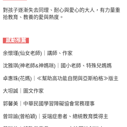
對孩子逐漸失去同理、耐心與愛心的大人，有力量重
拾教育、教養的愛與熱度。
感動推薦
余懷瑾(仙女老師)｜講師、作家
沈雅琪(神老師&神媽咪)｜國小老師、特殊兒媽媽
卓惠珠(花媽)｜≪幫助高功能自閉與亞斯柏格≫版主
大坦誠｜圖文作家
郭馨美｜中華民國學習障礙協會常務理事
曾琮諭(曾柏穎)｜妥瑞症患者、總統教育獎得主