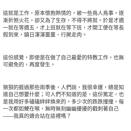
這就是工作，原本懷抱熱情的，被一些鳥人鳥事，逐
漸折煞火花，卻又為了生存，不得不將就。於是才週
一就在等週五，才上班就在等下班，才開工便在等長
假到來，鎮日渾渾噩噩、行屍走肉。
這份感覺，即使是在做了自己最愛的特教工作，也無
可避免的，再度發生。
狼狽的捱過那些雨季後，人們說，我很幸運，總是知
道自己想要什麼；可人們不知道的是，這份篤定，也
是我用好多磕磕絆絆換來的。多少次的跌跌撞撞，每
一次都如鯁在喉，無時無刻幽幽擾擾的戳刺著自己
——我真的適合站在這裡嗎？