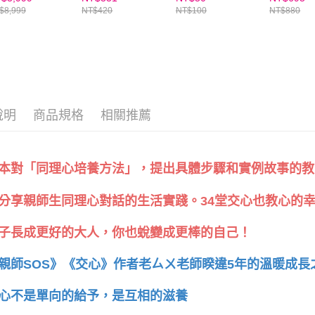
~加贈點讀卡片收
路沿線調查
任。
$8,999
NT$420
NT$100
NT$880
冊！
４．使用「
即時審查
結果請求
５．嚴禁
形，恩沛
動。
說明
商品規格
相關推薦
本對「同理心培養方法」，提出具體步驟和實例故事的教
分享親師生同理心對話的生活實踐。34堂交心也教心的
子長成更好的大人，你也蛻變成更棒的自己！
親師SOS》《交心》作者老ㄙㄨ老師睽違5年的溫暖成長
心不是單向的給予，是互相的滋養