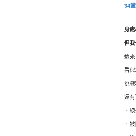
34
身處
但我
這來
看似
挑戰
還有
．總
．被