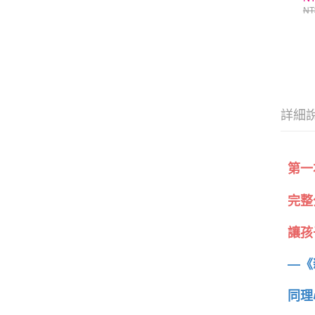
1
NT
集
詳細
第一
完整
讓孩
—《
同理