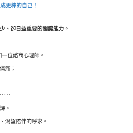
變成更棒的自己！
少、卻日益重要的關鍵能力。
如一位諮商心理師。
傷痛；
⋯⋯
課。
、渴望陪伴的呼求。