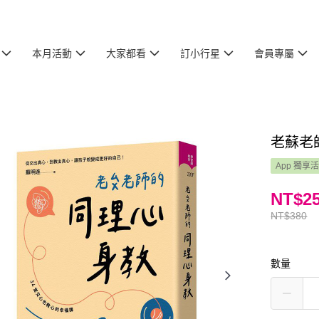
本月活動
大家都看
訂小行星
會員專屬
老蘇老
App 獨享
NT$2
NT$380
數量