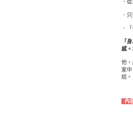
．從
．只
．「
「身
感。
他，
家中
結。
內