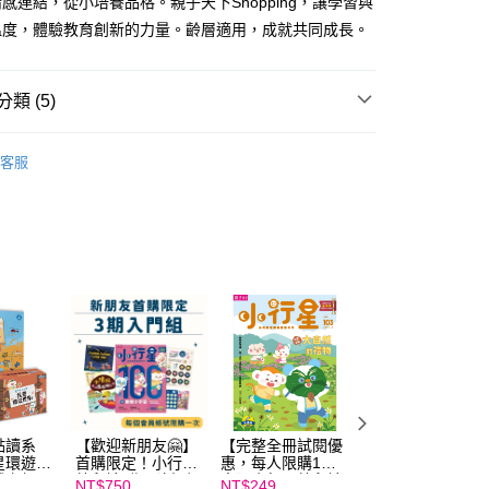
感連結，從小培養品格。親子天下Shopping，讓學習與
立30分鐘內，如未前往確認交易或遇審核未通過，訂單將自動取
：不需註冊會員、不需綁卡、不需儲值。
「轉專審核」未通過狀況，表示未達大哥付你分期系統評分，恕
溫度，體驗教育創新的力量。齡層適用，成就共同成長。
：只要手機號碼，簡訊認證，即可結帳。
評估內容。
：先確認商品／服務後，再付款。
式說明】
取貨｜8/8-8/14運費優惠，結帳滿499即享免運。
項不併入電信帳單，「大哥付你分期」於每月結算日後寄送繳費提
EE先享後付」結帳流程】
類 (5)
0，滿NT$499(含以上)免運費
方式選擇「AFTEE先享後付」後，將跳轉至「AFTEE先享後
訊連結打開帳單後，可選擇「超商條碼／台灣大直營門市／銀行轉
頁面，進行簡訊認證並確認金額後，即可完成結帳。
學習與教育
教育創新
付／iPASS MONEY」等通路繳費。
1取貨
成立數日內，您將收到繳費通知簡訊。
客服
費通知簡訊後14天內，點擊此簡訊中的連結，可透過四大超商
0，滿NT$800(含以上)免運費
得獎推薦
教育創新100
項】
網路銀行／等多元方式進行付款，方視為交易完成。
係由「台灣大哥大股份有限公司」（以下簡稱本公司）所提供，讓
：結帳手續完成當下不需立刻繳費，但若您需要取消訂單，請聯
💗同理+覺察，情緒教育SEL
郵寄 (不適用離島、海外及郵局i郵箱)
易時，得透過本服務購買商品或服務，並由商店將買賣／分期付
的店家。未經商家同意取消之訂單仍視為有效，需透過AFTEE
金債權讓與本公司後，依約使用本公司帳單繳交帳款。
繳納相關費用。
0，滿NT$800(含以上)免運費
館
親子天下Podcast
十分鐘書房
意付款使用「大哥付你分期」之契約關係目的，商店將以您的個人
否成功請以「AFTEE先享後付 」之結帳頁面顯示為準，若有關於
含姓名、電話或地址）提供予台灣大哥大進項蒐集、處理及利
功／繳費後需取消欲退款等相關疑問，請聯繫「AFTEE先享後
館
親子天下Podcast
閱讀有意思
（澎湖、金門、馬祖、小琉球；不適用於郵局i郵箱）
公司與您本人進行分期帳單所需資料之確認、核對及更正。
援中心」
https://netprotections.freshdesk.com/support/home
00
戶服務條款，請詳閱以下連結：
https://oppay.tw/userRule
項】
航空運送
查看運費
恩沛科技股份有限公司提供之「AFTEE先享後付」服務完成之
依本服務之必要範圍內提供個人資料，並將交易相關給付款項請
讓予恩沛科技股份有限公司。
個人資料處理事宜，請瀏覽以下網址：
ee.tw/terms/#terms3
點讀系
【歡迎新朋友🤗】
【完整全冊試閱優
【2026童書展】
年的使用者請事先徵得法定代理人或監護人之同意方可使用
星環遊世
首購限定！小行星
惠，每人限購1
行星幼兒誌半年6
戲套組
幼兒誌3期（新刊3
本】小行星幼兒誌
期+童書展好禮5
E先享後付」，若未經同意申辦者引起之損失，本公司不負相關責
NT$750
NT$249
NT$2,999