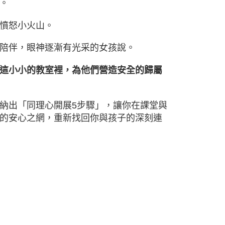
。
憤怒小火山。
陪伴，眼神逐漸有光采的女孩說。
這小小的教室裡，
為他們營造安全的歸屬
納出「同理心開展5步驟」，
讓你在課堂與
的安心之網，重新找回你與孩子的深刻連