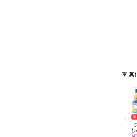
🔻 
【
行
期
NT