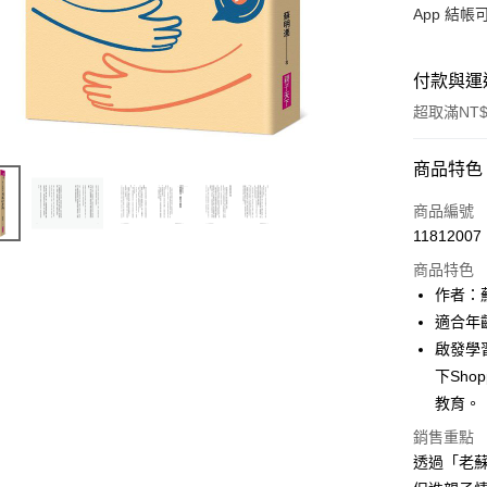
App 結
付款與運
超取滿NT$
付款方式
商品特色
信用卡一
商品編號
11812007
LINE Pay
商品特色
Apple Pay
作者：
適合年
大哥付你
啟發學
相關說明
【大哥付
下Sh
AFTEE先
1.本服務
教育。
2.付款方
相關說明
流程，驗
銷售重點
【關於「A
ATM付款
完成交易
AFTEE
透過「老
3.實際核
便利好安