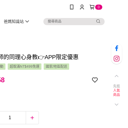
0
爸媽知識站
師的同理心身教👉APP限定優惠
活動
超取滿NT$499免運
國家/地區配送
58
先逛
人氣
商品