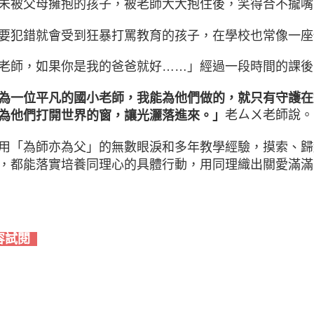
未被父母擁抱的孩子，被老師大大抱住後，笑得合不攏嘴
要犯錯就會受到狂暴打罵教育的孩子，在學校也常像一座
老師，如果你是我的爸爸就好……」經過一段時間的課後
為一位平凡的國小老師，我能為他們做的，就只有守護在
老ㄙㄨ老師說。
為他們打開世界的窗，讓光灑落進來。」
用「為師亦為父」的無數眼淚和多年教學經驗，
摸索、歸
，都能落實培養同理心的具體行動，
用同理織出關愛滿滿
容試閱