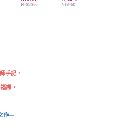
期）
★2024年10月號
1~加贈點讀卡片
NT$1,350
NT$450
NT$6,299
★大自然的禮物
集冊！
AFTEE先享後付」時，將依據個別帳號之用戶狀況，依本公司
核予不同之上限額度；若仍有額度不足之情形，本公司將視審查
用戶進行身份認證。
一人註冊多個帳號或使用他人資訊註冊。若發現惡意使用之情
科技股份有限公司將有權停止該用戶之使用額度並採取法律行
師手記，
幸福課，
之作—