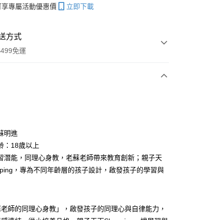
帳可享專屬活動優惠價
立即下載
送方式
499免運
次付款
蘇明進
齡：18歲以上
分期
習潛能，同理心身教，老蘇老師帶來教育創新；親子天
你分期使用說明】
opping，專為不同年齡層的孩子設計，啟發孩子的學習與
享後付
由台灣大哥大提供，台灣大哥大用戶可立即使用無須另外申請。
式選擇「大哥付你分期」，訂單成立後會自動跳轉到大哥付的交易
證手機門號後，選擇欲分期的期數、繳款截止日，確認付款後即
FTEE先享後付」】
。
先享後付是「在收到商品之後才付款」的支付方式。 讓您購物簡單
蘇老師的同理心身教」，啟發孩子的同理心與自律能力，
准額度、可分期數及費用金額請依後續交易確認頁面所載為準。
心！