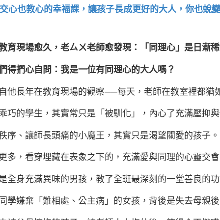
堂交心也教心的幸福課，讓孩子長成更好的大人，你也蛻
教育現場愈久，老ㄙㄨ老師愈發現：
「同理心」是日漸稀
們得捫心自問：
我是一位有同理心的大人嗎？
自他長年在教育現場的觀察
──每天，老師在教室裡都猶
乖巧的學生，其實常只是「被馴化」，內心了充滿壓抑與
秩序、讓師長頭痛的小魔王，其實只是渴望關愛的孩子。
更多，看穿埋藏在表象之下的，充滿愛與同理的心靈交會
是全身充滿異味的男孩，教了全班最深刻的一堂善良的功
同學嫌棄「難相處、公主病」的女孩，背後是失去母親後