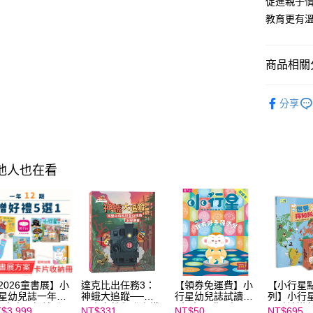
促進親子情
4.訂單成
１．簡單
消。如遇
教育更有
２．便利
運送方式
無法說明
３．安心
【繳款方
付款後全家
1.分期款
【「AFT
商品相關分
醒簡訊。
每筆NT$7
１．於結帳
2.透過簡
付」結帳
分齡推薦
帳／街口支
付款後7-1
２．訂單
分享
３．收到繳
每筆NT$7
主題書單
【注意事
／ATM／
1.本服務
※ 請注意
熱門活動
國內宅配/
用戶於交
絡購買商品
款買賣價
先享後付
每筆NT$7
品牌旗艦
2.基於同
其他人也在看
※ 交易是
資料（包
是否繳費成
品牌旗艦
離島宅配
用，由本
付客戶支
每筆NT$2
3.完整用
【注意事
海外包裹
１．透過由
交易，需
求債權轉
２．關於
https://aft
2026童書展】小
達克比出任務3：
【領券免運費】小
【小行星
３．未成
星幼兒誌一年12
神蛾大追蹤──阿
行星幼兒誌試讀本
列】小行
+童書展好禮5選
里山森林與登山鐵
~每人限購一份
界點讀遊
「AFTE
$3,999
NT$331
NT$50
NT$695