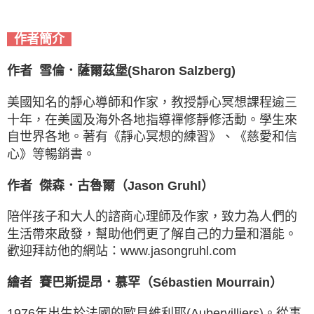
作者簡介
作者 雪倫．薩爾茲堡(Sharon Salzberg)
美國知名的靜心導師和作家，教授靜心冥想課程逾三
十年，在美國及海外各地指導禪修靜修活動。學生來
自世界各地。著有《靜心冥想的練習》、《慈愛和信
心》等暢銷書。
作者
傑森．古魯爾（Jason Gruhl）
陪伴孩子和大人的諮商心理師及作家，致力為人們的
生活帶來啟發，幫助他們更了解自己的力量和潛能。
歡迎拜訪他的網站：www.jasongruhl.com
繪者 賽巴斯提昂．慕罕（Sébastien Mourrain）
1976年出生於法國的歐貝維利耶(Aubervilliers)。從事