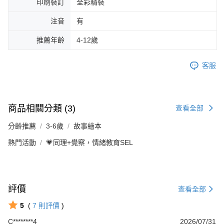
印刷裝訂
全彩精裝
注音
有
推薦年齡
4-12歲
客服
商品相關分類 (3)
查看全部
分齡推薦
3-6歲
故事繪本
熱門活動
💗同理+覺察，情緒教育SEL
評價
查看全部
5
(
7
則評價
)
C********4
2026/07/31