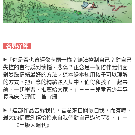
各界好評
「你是否也曾經像卡爾一樣？無法控制自己？對自己
▶
失控的言行感到懊惱、悲傷？正念是一個陪伴我們面
對暴躁情緒最好的方法，這本繪本運用孩子可以理解
的方式，把正念的精髓融入其中，值得和孩子一起共
讀、一起學習，推薦給大家。」－－－兒童青少年專
長臨床心理師 黃宜珊
「這部作品告訴我們，善意來自關懷自我，而有時，
▶
最大的情感創傷恰恰來自我們對自己過於苛刻。」－
－－《出版人週刊》