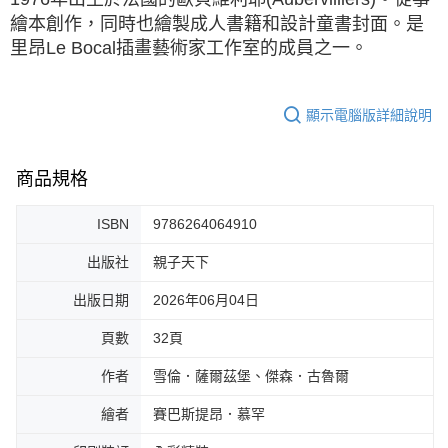
繪本創作，同時也繪製成人書籍和設計童書封面。是
里昂Le Bocal插畫藝術家工作室的成員之一。
顯示電腦版詳細說明
商品規格
ISBN
9786264064910
出版社
親子天下
出版日期
2026年06月04日
頁數
32頁
作者
雪倫．薩爾茲堡、傑森．古魯爾
繪者
賽巴斯提昂．慕罕