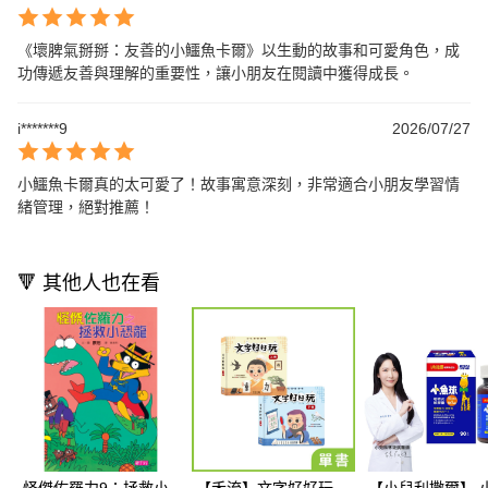
《壞脾氣掰掰：友善的小鱷魚卡爾》以生動的故事和可愛角色，成
功傳遞友善與理解的重要性，讓小朋友在閱讀中獲得成長。
i*******9
2026/07/27
小鱷魚卡爾真的太可愛了！故事寓意深刻，非常適合小朋友學習情
緒管理，絕對推薦！
🔻 其他人也在看
怪傑佐羅力9：拯救小
【禾流】文字好好玩
【小兒利撒爾】 