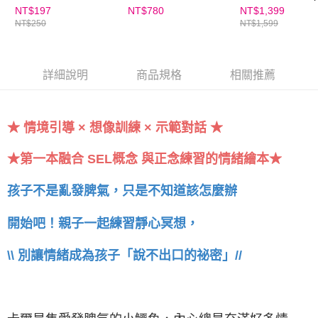
瓶)
NT$197
NT$780
NT$1,399
NT$250
NT$1,599
詳細說明
商品規格
相關推薦
★ 情境引導 × 想像訓練 × 示範對話 ★
★第一本融合 SEL概念 與正念練習的情緒繪本★
孩子不是亂發脾氣，只是不知道該怎麼辦
開始吧！親子一起練習靜心冥想，
\\ 別讓情緒成為孩子「說不出口的祕密」//