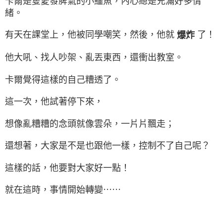
卡爾是隻愛發脾氣的小鱷魚，內心總是充滿好多情
緒。
有天在課堂上，他被同學嘲笑，然後，他就
了！
爆炸
他大吼、找人吵架、亂丟東西，還衝出教室。
卡爾覺得這樣的自己糟透了。
這一次，他試著停下來，
想像亂糟糟的念頭就像雲朵，一片片飄走；
還想著，大家是不是也跟他一樣，控制不了自己呢？
這樣的話，他要對大家好一點！
就在這時，事情開始轉變⋯⋯