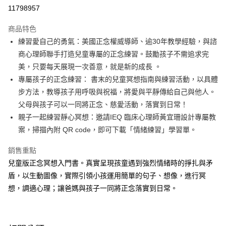
LINE Pay
11798957
Apple Pay
商品特色
大哥付你分期
練習愛自己的勇氣：美國正念權威導師、逾30年教學經驗，與諮
相關說明
商心理師聯手打造兒童專屬的正念練習。鼓勵孩子不需追求完
【大哥付你分期使用說明】
美，只要每天展現一次善意，就是新的成長 。
AFTEE先享後付
1.本服務由台灣大哥大提供，台灣大哥大用戶可立即使用無須另外申請。
專屬孩子的正念練習： 書末的兒童冥想指南與練習活動，以具體
2.付款方式選擇「大哥付你分期」，訂單成立後會自動跳轉到大哥付的交易
相關說明
流程，驗證手機門號後，選擇欲分期的期數、繳款截止日，確認付款後即完
步方法，教導孩子用呼吸與祝福，將愛與平靜傳給自己與他人。
【關於「AFTEE先享後付」】
成交易。
ATM付款
AFTEE先享後付是「在收到商品之後才付款」的支付方式。 讓您購物簡單
父母與孩子可以一同將正念、慈愛活動，落實到日常！
3.實際核准額度、可分期數及費用金額請依後續交易確認頁面所載為準。
便利好安心！
親子一起練習靜心冥想：邀請IEQ 臨床心理師黃宜珊設計專屬教
4.訂單成立30分鐘內，如未前往確認交易或遇審核未通過，訂單將自動取
１．簡單：不需註冊會員、不需綁卡、不需儲值。
運送方式
消。如遇「轉專審核」未通過狀況，表示未達大哥付你分期系統評分，恕無
案，掃描內附 QR code，即可下載「情緒練習」學習單。
２．便利：只要手機號碼，簡訊認證，即可結帳。
法說明評估內容。
３．安心：先確認商品／服務後，再付款。
付款後全家取貨｜8/8-8/14運費優惠，結帳滿499即享免運。
【繳款方式說明】
銷售重點
1.分期款項不併入電信帳單，「大哥付你分期」於每月結算日後寄送繳費提
每筆NT$70，滿NT$499(含以上)免運費
【「AFTEE先享後付」結帳流程】
兒童版正念冥想入門書。真實呈現孩童遇到強烈情緒時的掙扎與矛
醒簡訊。
１．於結帳方式選擇「AFTEE先享後付」後，將跳轉至「AFTEE先享後付」
2.透過簡訊連結打開帳單後，可選擇「超商條碼／台灣大直營門市／銀行轉
付款後7-11取貨
盾，以生動圖像，實際引領小孩運用簡單的句子、想像，進行冥
結帳頁面，進行簡訊認證並確認金額後，即可完成結帳。
帳／街口支付／iPASS MONEY」等通路繳費。
２．訂單成立數日內，您將收到繳費通知簡訊。
想，調適心理；讓爸媽與孩子一同將正念落實到日常。
每筆NT$70，滿NT$800(含以上)免運費
３．收到繳費通知簡訊後14天內，點擊此簡訊中的連結，可透過四大超商／
【注意事項】
ATM／網路銀行／等多元方式進行付款，方視為交易完成。
國內宅配/郵寄 (不適用離島、海外及郵局i郵箱)
1.本服務係由「台灣大哥大股份有限公司」（以下簡稱本公司）所提供，讓
※ 請注意：結帳手續完成當下不需立刻繳費，但若您需要取消訂單，請聯絡
用戶於交易時，得透過本服務購買商品或服務，並由商店將買賣／分期付款
每筆NT$70，滿NT$800(含以上)免運費
購買商品的店家。未經商家同意取消之訂單仍視為有效，需透過AFTEE先享