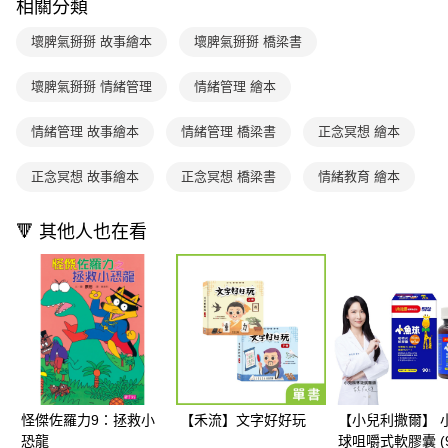
買賣價金債權讓與本公司後，依約使用本公司帳單繳交帳款。
相關分類
後付繳納相關費用。
2.基於同意付款使用「大哥付你分期」之契約關係目的，商店將以您的個人
離島宅配（澎湖、金門、馬祖、小琉球；不適用於郵局i郵箱）
※ 交易是否成功請以「AFTEE先享後付 」之結帳頁面顯示為準，若有關於
資料（包含姓名、電話或地址）提供予台灣大哥大進項蒐集、處理及利用，
壞脾氣掰掰 故事繪本
壞脾氣掰掰 橋梁書
是否繳費成功／繳費後需取消欲退款等相關疑問，請聯繫「AFTEE先享後付
每筆NT$200
由本公司與您本人進行分期帳單所需資料之確認、核對及更正。
客戶支援中心」
https://netprotections.freshdesk.com/support/home
3.完整用戶服務條款，請詳閱以下連結：
https://oppay.tw/userRule
壞脾氣掰掰 情緒管理
情緒管理 繪本
海外包裹航空運送
查看運費
【注意事項】
１．透過由恩沛科技股份有限公司提供之「AFTEE先享後付」服務完成之交
情緒管理 故事繪本
情緒管理 橋梁書
正念冥想 繪本
易，需依本服務之必要範圍內提供個人資料，並將交易相關給付款項請求債
權轉讓予恩沛科技股份有限公司。
２．關於個人資料處理事宜，請瀏覽以下網址：
正念冥想 故事繪本
正念冥想 橋梁書
情緒教育 繪本
https://aftee.tw/terms/#terms3
３．未成年的使用者請事先徵得法定代理人或監護人之同意方可使用
「AFTEE先享後付」，若未經同意申辦者引起之損失，本公司不負相關責
🔻 其他人也在看
任。
４．使用「AFTEE先享後付」時，將依據個別帳號之用戶狀況，依本公司即
時審查核予不同之上限額度；若仍有額度不足之情形，本公司將視審查結果
請求用戶進行身份認證。
５．嚴禁一人註冊多個帳號或使用他人資訊註冊。若發現惡意使用之情形，
恩沛科技股份有限公司將有權停止該用戶之使用額度並採取法律行動。
怪傑佐羅力9：拯救小
【禾流】文字好好玩
【小兒利撒爾】 
恐龍
球咀嚼式軟膠囊 (9