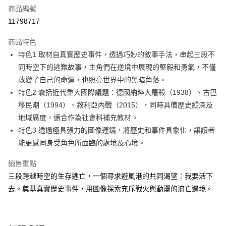
商品編號
LINE Pay
11798717
Apple Pay
商品特色
大哥付你分期
特色1 取材自真實歷史事件，透過巧妙的敘事手法，串起三段不
相關說明
同時空下的逃難故事，主角們在逆境中展現的堅毅和勇氣，不僅
【大哥付你分期使用說明】
改變了自己的命運，也照亮世界中的黑暗角落。
AFTEE先享後付
1.本服務由台灣大哥大提供，台灣大哥大用戶可立即使用無須另外申請。
特色2 囊括近代重大國際議題：德國納粹大屠殺（1938）、古巴
2.付款方式選擇「大哥付你分期」，訂單成立後會自動跳轉到大哥付的交易
相關說明
流程，驗證手機門號後，選擇欲分期的期數、繳款截止日，確認付款後即完
移民潮（1994）、敘利亞內戰（2015），同時具備歷史縱深及
【關於「AFTEE先享後付」】
成交易。
ATM付款
AFTEE先享後付是「在收到商品之後才付款」的支付方式。 讓您購物簡單
地域廣度，適合作為社會科補充教材。
3.實際核准額度、可分期數及費用金額請依後續交易確認頁面所載為準。
便利好安心！
特色3 透過極具張力的圖像運鏡，將歷史和事件具象化，讓讀者
4.訂單成立30分鐘內，如未前往確認交易或遇審核未通過，訂單將自動取
１．簡單：不需註冊會員、不需綁卡、不需儲值。
運送方式
消。如遇「轉專審核」未通過狀況，表示未達大哥付你分期系統評分，恕無
能更感同身受角色所面臨的處境及心境。
２．便利：只要手機號碼，簡訊認證，即可結帳。
法說明評估內容。
３．安心：先確認商品／服務後，再付款。
付款後全家取貨｜8/8-8/14運費優惠，結帳滿499即享免運。
【繳款方式說明】
銷售重點
1.分期款項不併入電信帳單，「大哥付你分期」於每月結算日後寄送繳費提
每筆NT$70，滿NT$499(含以上)免運費
【「AFTEE先享後付」結帳流程】
三段跨越時空的生存逃亡，一個尋求避風港的共同渴望：我要活下
醒簡訊。
１．於結帳方式選擇「AFTEE先享後付」後，將跳轉至「AFTEE先享後付」
2.透過簡訊連結打開帳單後，可選擇「超商條碼／台灣大直營門市／銀行轉
付款後7-11取貨
去。奠基真實歷史事件，用圖像探索充斥戰火與動盪的流亡邊境。
結帳頁面，進行簡訊認證並確認金額後，即可完成結帳。
帳／街口支付／iPASS MONEY」等通路繳費。
２．訂單成立數日內，您將收到繳費通知簡訊。
每筆NT$70，滿NT$800(含以上)免運費
３．收到繳費通知簡訊後14天內，點擊此簡訊中的連結，可透過四大超商／
【注意事項】
ATM／網路銀行／等多元方式進行付款，方視為交易完成。
國內宅配/郵寄 (不適用離島、海外及郵局i郵箱)
1.本服務係由「台灣大哥大股份有限公司」（以下簡稱本公司）所提供，讓
※ 請注意：結帳手續完成當下不需立刻繳費，但若您需要取消訂單，請聯絡