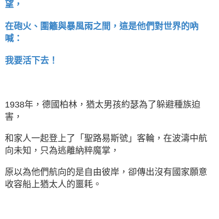
望，
在砲火、圍籬與暴風雨之間，這是他們對世界的吶
喊：
我要活下去！
1938年，德國柏林，猶太男孩約瑟為了躲避種族迫
害，
和家人一起登上了「聖路易斯號」客輪，在波濤中航
向未知，只為逃離納粹魔掌，
原以為他們航向的是自由彼岸，卻傳出沒有國家願意
收容船上猶太人的噩耗。