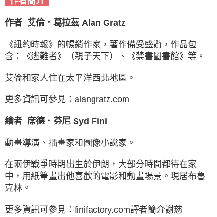
作者簡介
作者 艾倫．葛拉茲 Alan Gratz
《紐約時報》的暢銷作家，著作備受盛讚，作品包
含：《逃難者》（親子天下）、《禁書圖書館》等。
艾倫和家人住在太平洋西北地區。
更多資訊可參見：alangratz.com
繪者 席德．芬尼 Syd Fini
動畫導演、插畫家和圖像小說家。
在兩伊戰爭時期出生於伊朗，大部分時間都待在家
中，用紙筆畫出他喜歡的電影和動畫場景。現居布魯
克林。
更多資訊可參見：finifactory.com譯者簡介謝慈