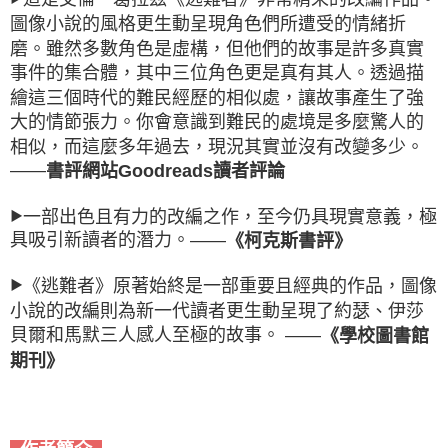
圖像小說的風格更生動呈現角色們所遭受的情緒折
磨。雖然多數角色是虛構，但他們的故事是許多真實
事件的集合體，其中三位角色更是真有其人。透過描
繪這三個時代的難民經歷的相似處，讓故事產生了強
大的情節張力。你會意識到難民的處境是多麼驚人的
相似，而這麼多年過去，現況其實並沒有改變多少。
——
書評網站Goodreads讀者評論
一部出色且有力的改編之作，至今仍具現實意義，極
▶
具吸引新讀者的潛力。——
《柯克斯書評》
《逃難者》原著始終是一部重要且經典的作品，圖像
▶
小說的改編則為新一代讀者更生動呈現了約瑟、伊莎
貝爾和馬默三人感人至極的故事。 ——
《學校圖書館
期刊》