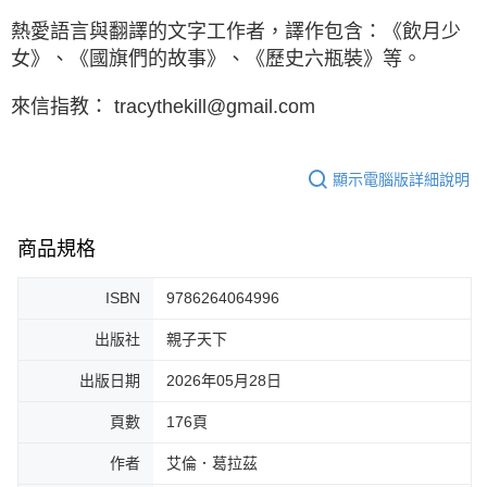
熱愛語言與翻譯的文字工作者，譯作包含：《飲月少
女》、《國旗們的故事》、《歷史六瓶裝》等。
來信指教： tracythekill@gmail.com
顯示電腦版詳細說明
商品規格
ISBN
9786264064996
出版社
親子天下
出版日期
2026年05月28日
頁數
176頁
作者
艾倫．葛拉茲