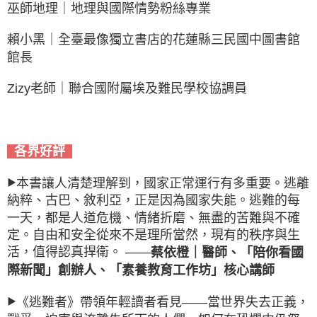
巫師地理｜地理與國際情勢粉絲專業
賴小黑｜全臺最像獨立書店的花蓮縣三民國中圖書館
館長
Zizy老師｜聯合國附屬埃及難民學校協調員
各界好評
本書讓人清楚理解到，國家正常運行有多重要。逃離
▶
納粹、古巴、敘利亞，正是因為國家失能。逃難的每
一天，都是人道危機、情緒折磨、無盡的苦難與不確
定。自由和安全從來不是理所當然，現有的秩序與生
活，值得認真捍衛。 ——
蔡依橙｜醫師、「陪你看國
際新聞」創辦人、「素養教育工作坊」核心講師
《逃難者》帶領年輕讀者看見——當世界失去正義，
▶