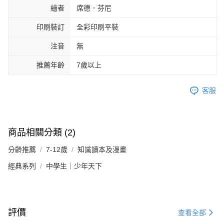
繪者
席德．芬尼
印刷裝訂
全彩印刷平裝
注音
無
推薦年齡
7歲以上
客服
商品相關分類 (2)
分齡推薦
7-12歲
知識讀本及漫畫
經典系列
中學生｜少年天下
評價
查看全部