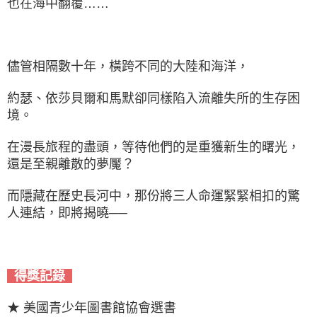
也在海中翻覆……
儘管相隔數十年，橫跨不同的大陸和海洋，
約瑟、依莎貝爾和馬默卻同樣陷入流離失所的生存困
境。
在漫長旅程的盡頭，等待他們的是重獲新生的曙光，
還是至親離散的夢魘？
而隱藏在歷史長河中，那份將三人命運緊緊相扣的驚
人連結，即將揭曉──
得獎記錄
★ 美國青少年圖書館協會選書