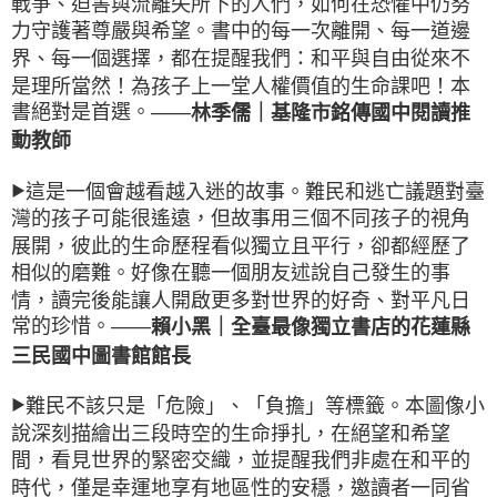
戰爭、迫害與流離失所下的人們，如何在恐懼中仍努
力守護著尊嚴與希望。書中的每一次離開、每一道邊
界、每一個選擇，都在提醒我們：和平與自由從來不
是理所當然！為孩子上一堂人權價值的生命課吧！本
書絕對是首選。——
林季儒｜基隆市銘傳國中閱讀推
動教師
這是一個會越看越入迷的故事。難民和逃亡議題對臺
▶
灣的孩子可能很遙遠，但故事用三個不同孩子的視角
展開，彼此的生命歷程看似獨立且平行，卻都經歷了
相似的磨難。好像在聽一個朋友述說自己發生的事
情，讀完後能讓人開啟更多對世界的好奇、對平凡日
常的珍惜。——
賴小黑｜全臺最像獨立書店的花蓮縣
三民國中圖書館館長
難民不該只是「危險」、「負擔」等標籤。本圖像小
▶
說深刻描繪出三段時空的生命掙扎，在絕望和希望
間，看見世界的緊密交織，並提醒我們非處在和平的
時代，僅是幸運地享有地區性的安穩，邀讀者一同省