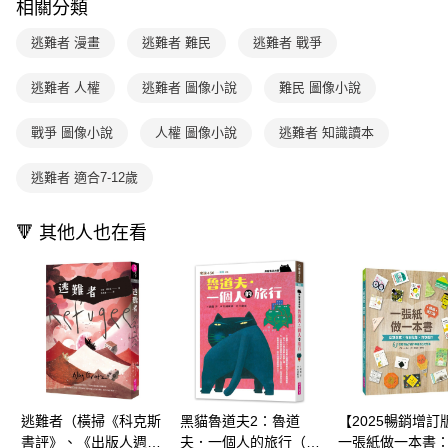
相關分類
用戶於交易時，得透過本服務購買商品或服務，並由商店將買賣／分期付款
每筆NT$70，滿NT$800(含以上)免運費
購買商品的店家。未經商家同意取消之訂單仍視為有效，需透過AFTEE先享
買賣價金債權讓與本公司後，依約使用本公司帳單繳交帳款。
後付繳納相關費用。
逃難者 漫畫
逃難者 難民
逃難者 戰爭
2.基於同意付款使用「大哥付你分期」之契約關係目的，商店將以您的個人
離島宅配（澎湖、金門、馬祖、小琉球；不適用於郵局i郵箱）
※ 交易是否成功請以「AFTEE先享後付 」之結帳頁面顯示為準，若有關於
資料（包含姓名、電話或地址）提供予台灣大哥大進項蒐集、處理及利用，
是否繳費成功／繳費後需取消欲退款等相關疑問，請聯繫「AFTEE先享後付
每筆NT$200
由本公司與您本人進行分期帳單所需資料之確認、核對及更正。
逃難者 人權
逃難者 圖像小說
難民 圖像小說
客戶支援中心」
https://netprotections.freshdesk.com/support/home
3.完整用戶服務條款，請詳閱以下連結：
https://oppay.tw/userRule
海外包裹航空運送
查看運費
【注意事項】
戰爭 圖像小說
人權 圖像小說
逃難者 知識讀本
１．透過由恩沛科技股份有限公司提供之「AFTEE先享後付」服務完成之交
易，需依本服務之必要範圍內提供個人資料，並將交易相關給付款項請求債
逃難者 適合7-12歲
權轉讓予恩沛科技股份有限公司。
２．關於個人資料處理事宜，請瀏覽以下網址：
https://aftee.tw/terms/#terms3
🔻 其他人也在看
３．未成年的使用者請事先徵得法定代理人或監護人之同意方可使用
「AFTEE先享後付」，若未經同意申辦者引起之損失，本公司不負相關責
任。
４．使用「AFTEE先享後付」時，將依據個別帳號之用戶狀況，依本公司即
時審查核予不同之上限額度；若仍有額度不足之情形，本公司將視審查結果
請求用戶進行身份認證。
５．嚴禁一人註冊多個帳號或使用他人資訊註冊。若發現惡意使用之情形，
恩沛科技股份有限公司將有權停止該用戶之使用額度並採取法律行動。
逃難者（橫掃《科克斯
黑貓魯道夫2：魯道
【2025暢銷增訂
書評》、《出版人週
夫．一個人的旅行（暢
一張紙做一本書