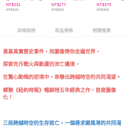
刊》年度書籍，探討人
銷百萬國民童書上市10
探索X假日記趣X
NT$331
NT$277
NT$379
NT$420
NT$350
NT$480
權經典之作）
週年紀念版）
創作，63個寫作
作專屬自己的故
詳細說明
商品規格
相關推薦
奠基真實歷史事件，用圖像帶你走遍世界，
探索充斥戰火與動盪的流亡邊境，
在驚心動魄的逆境中，串聯出跨越時空的共同渴望。
蟬聯《紐約時報》暢銷榜五年經典之作，首度圖像
化！
三段跨越時空的生存逃亡，一個尋求避風港的共同渴