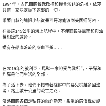
1994年，古巴面臨獨裁政權和糧食短缺的危機，依莎
貝爾一家決定抛下家鄉的一切，
乘著自製的簡陋小船從墨西哥灣偷渡到美國邁阿密，
在長達145公里的海上航程中，不僅面臨暴風雨和與油
輪相撞的威脅，
還有在船底盤旋的嗜血巨鯊……
在2015年的敘利亞，馬默一家飽受內戰所苦，子彈和
炸彈是他們生活的全部，
為了活下去，他們不惜帶著襁褓中的嬰兒橫越多國邊
境，踏上數千公里的流亡之路，
沿路面臨各個走私客的敲詐勒索，乘坐的廉價橡皮艇