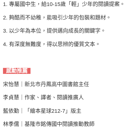
1. 專屬國中生，給10-15歲「輕」少年的閱讀提案。
2. 夠酷而不幼稚，能吸引少年的包裝和題材。
3. 以少年為本位，提供邁向成長的關鍵字。
4. 有深度無難度，得以思辨的優質文本。
感動推薦
宋怡慧｜新北市丹鳳高中圖書館主任
李貞慧｜作家、譯者、閱讀推廣人
藍依勤｜「繪本星球212-7」版主
林季儒｜基隆市銘傳國中閱讀推動教師