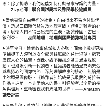
思：除了捐助，我們還能如何行動帶來守護的力量。
——
Zizy老師｜聯合國附屬埃及難民學校協調員
當前臺灣自由幸福的社會，自由得來不易也付出代
▶
價。透過三個時代背景及地理空間，體會逃難者的心
境，感懷人們不得已出走的血淚，認識德國、古巴、
敘利亞。——
巫師地理｜地理與國際情勢粉絲專頁
時至今日，這個故事依然扣人心弦。圖像小說版更精
▶
準捕捉了人類對於安全感與歸屬感的普世渴望。藉著
震撼人心的插畫，圖像小說不僅讓原著書迷重溫感
動，也能吸引新一代讀者，且讓讀者能透過充滿緊張
感與揪心的圖像情節，深刻理解故事的核心。無論是
小說還是圖像版，《逃難者》始終是我最愛的葛拉茲
作品。這是一本非常動人的書，引導讀者以全新的視
角與理解，重新審視我們周遭的世界。——
Amazon
讀者評論
這是艾倫．葛拉茲《逃難者》非常精采的改編作品。
▶