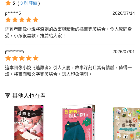
5
(
3
則評價
)
p*******5
2026/07/14
逃難者圖像小說將深刻的故事與精緻的插畫完美結合，令人感同身
受，小孩很喜歡，推薦給大家！
j***********n
2026/07/01
這本圖像小說《逃難者》引人入勝，故事深刻且富有情感，值得一
讀，將畫面和文字完美結合，讓人印象深刻。
🔻 其他人也在看