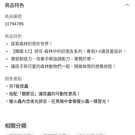
商品特色
信用卡一次付款
商品編號
LINE Pay
11794785
Apple Pay
商品特色
大哥付你分期
探索森林的奇妙世界！
相關說明
【韓國 EZ】拼豆-森林中的好朋友系列，專為3-6歲孩童設計。
【大哥付你分期使用說明】
激發創造力，培養手眼協調能力，寓教於樂。
AFTEE先享後付
1.本服務由台灣大哥大提供，台灣大哥大用戶可立即使用無須另外申請。
讓孩子與可愛的森林動物們一起，開啟無限的想像旅程！
2.付款方式選擇「大哥付你分期」，訂單成立後會自動跳轉到大哥付的交易
相關說明
流程，驗證手機門號後，選擇欲分期的期數、繳款截止日，確認付款後即完
【關於「AFTEE先享後付」】
成交易。
銷售重點
ATM付款
AFTEE先享後付是「在收到商品之後才付款」的支付方式。 讓您購物簡單
3.實際核准額度、可分期數及費用金額請依後續交易確認頁面所載為準。
。共7款昆蟲
便利好安心！
4.訂單成立30分鐘內，如未前往確認交易或遇審核未通過，訂單將自動取
１．簡單：不需註冊會員、不需綁卡、不需儲值。
。搭配「關節豆」讓昆蟲的可動性更高！
運送方式
消。如遇「轉專審核」未通過狀況，表示未達大哥付你分期系統評分，恕無
２．便利：只要手機號碼，簡訊認證，即可結帳。
法說明評估內容。
。螢火蟲內含夜光拼豆，在黑暗中會像螢火蟲一樣發光！
３．安心：先確認商品／服務後，再付款。
付款後全家取貨
【繳款方式說明】
1.分期款項不併入電信帳單，「大哥付你分期」於每月結算日後寄送繳費提
每筆NT$70，滿NT$800(含以上)免運費
【「AFTEE先享後付」結帳流程】
醒簡訊。
１．於結帳方式選擇「AFTEE先享後付」後，將跳轉至「AFTEE先享後付」
2.透過簡訊連結打開帳單後，可選擇「超商條碼／台灣大直營門市／銀行轉
付款後7-11取貨
結帳頁面，進行簡訊認證並確認金額後，即可完成結帳。
相關分類
帳／街口支付／iPASS MONEY」等通路繳費。
２．訂單成立數日內，您將收到繳費通知簡訊。
每筆NT$70，滿NT$800(含以上)免運費
３．收到繳費通知簡訊後14天內，點擊此簡訊中的連結，可透過四大超商／