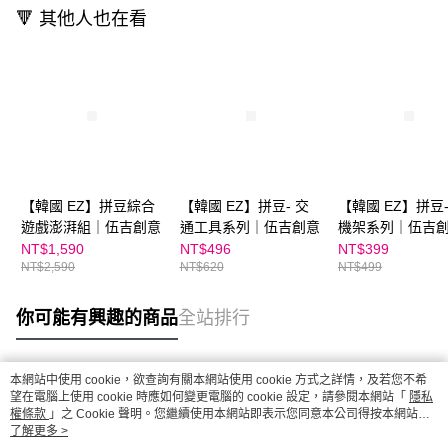
🔻 其他人也在看
【韓國 EZ】拼豆綜合
【韓國 EZ】拼豆- 交
【韓國 EZ】拼豆-
遊戲澎湃組｜伍吉創意
通工具系列｜伍吉創意
機架系列｜伍吉
NT$1,590
NT$496
NT$399
NT$2,590
NT$620
NT$499
你可能有興趣的商品
全站排行
本網站中使用 cookie，欲查詢有關本網站使用 cookie 方式之詳情，及若您不希
熱門標籤
望在電腦上使用 cookie 時應如何變更電腦的 cookie 設定，請參閱本網站「
隱私
權條款
」之 Cookie 聲明。您繼續使用本網站即表示您同意本公司得按本網站使
用條款之 Cookie 聲明使用 cookie。
了解更多 >