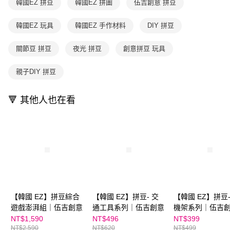
韓國EZ 拼豆
韓國EZ 拼圖
伍吉創意 拼豆
【注意事項】
ATM／網路銀行／等多元方式進行付款，方視為交易完成。
國內宅配/郵寄 (不適用離島、海外及郵局i郵箱)
1.本服務係由「台灣大哥大股份有限公司」（以下簡稱本公司）所提供，讓
※ 請注意：結帳手續完成當下不需立刻繳費，但若您需要取消訂單，請聯絡
用戶於交易時，得透過本服務購買商品或服務，並由商店將買賣／分期付款
韓國EZ 玩具
韓國EZ 手作材料
DIY 拼豆
每筆NT$70，滿NT$800(含以上)免運費
購買商品的店家。未經商家同意取消之訂單仍視為有效，需透過AFTEE先享
買賣價金債權讓與本公司後，依約使用本公司帳單繳交帳款。
後付繳納相關費用。
2.基於同意付款使用「大哥付你分期」之契約關係目的，商店將以您的個人
離島宅配（澎湖、金門、馬祖、小琉球；不適用於郵局i郵箱）
※ 交易是否成功請以「AFTEE先享後付 」之結帳頁面顯示為準，若有關於
關節豆 拼豆
夜光 拼豆
創意拼豆 玩具
資料（包含姓名、電話或地址）提供予台灣大哥大進項蒐集、處理及利用，
是否繳費成功／繳費後需取消欲退款等相關疑問，請聯繫「AFTEE先享後付
每筆NT$200
由本公司與您本人進行分期帳單所需資料之確認、核對及更正。
客戶支援中心」
https://netprotections.freshdesk.com/support/home
3.完整用戶服務條款，請詳閱以下連結：
https://oppay.tw/userRule
親子DIY 拼豆
【注意事項】
１．透過由恩沛科技股份有限公司提供之「AFTEE先享後付」服務完成之交
🔻 其他人也在看
易，需依本服務之必要範圍內提供個人資料，並將交易相關給付款項請求債
權轉讓予恩沛科技股份有限公司。
２．關於個人資料處理事宜，請瀏覽以下網址：
https://aftee.tw/terms/#terms3
３．未成年的使用者請事先徵得法定代理人或監護人之同意方可使用
「AFTEE先享後付」，若未經同意申辦者引起之損失，本公司不負相關責
任。
４．使用「AFTEE先享後付」時，將依據個別帳號之用戶狀況，依本公司即
時審查核予不同之上限額度；若仍有額度不足之情形，本公司將視審查結果
請求用戶進行身份認證。
５．嚴禁一人註冊多個帳號或使用他人資訊註冊。若發現惡意使用之情形，
【韓國 EZ】拼豆綜合
【韓國 EZ】拼豆- 交
【韓國 EZ】拼豆-
恩沛科技股份有限公司將有權停止該用戶之使用額度並採取法律行動。
遊戲澎湃組｜伍吉創意
通工具系列｜伍吉創意
機架系列｜伍吉
NT$1,590
NT$496
NT$399
NT$2,590
NT$620
NT$499