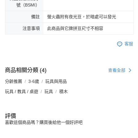
號（BSMI）
備註
螢火蟲附有夜光豆，於暗處可以發光
注意事項
此商品與它牌拼豆尺寸不相容
客服
商品相關分類 (4)
查看全部
分齡推薦
3-6歲
玩具與用品
玩具 / 教具 / 桌遊
玩具
積木
評價
喜歡這個商品嗎？購買後給他一個好評吧