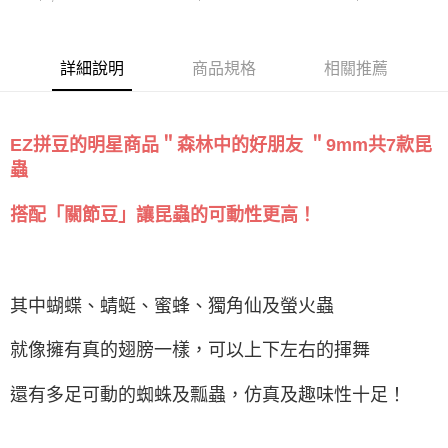
詳細說明
商品規格
相關推薦
EZ拼豆的明星商品＂森林中的好朋友 ＂9mm共7款昆
蟲
搭配「關節豆」讓昆蟲的可動性更高！
其中蝴蝶、蜻蜓、蜜蜂、獨角仙及螢火蟲
就像擁有真的翅膀一樣，可以上下左右的揮舞
還有多足可動的蜘蛛及瓢蟲，仿真及趣味性十足！