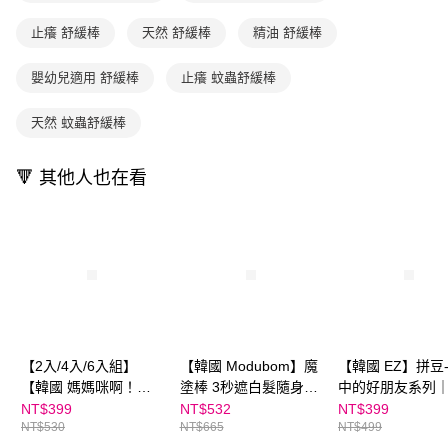
用戶於交易時，得透過本服務購買商品或服務，並由商店將買賣／分期付款
每筆NT$70，滿NT$800(含以上)免運費
購買商品的店家。未經商家同意取消之訂單仍視為有效，需透過AFTEE先享
買賣價金債權讓與本公司後，依約使用本公司帳單繳交帳款。
止癢 舒緩棒
天然 舒緩棒
精油 舒緩棒
後付繳納相關費用。
2.基於同意付款使用「大哥付你分期」之契約關係目的，商店將以您的個人
離島宅配（澎湖、金門、馬祖、小琉球；不適用於郵局i郵箱）
※ 交易是否成功請以「AFTEE先享後付 」之結帳頁面顯示為準，若有關於
資料（包含姓名、電話或地址）提供予台灣大哥大進項蒐集、處理及利用，
是否繳費成功／繳費後需取消欲退款等相關疑問，請聯繫「AFTEE先享後付
嬰幼兒適用 舒緩棒
止癢 蚊蟲舒緩棒
每筆NT$200
由本公司與您本人進行分期帳單所需資料之確認、核對及更正。
客戶支援中心」
https://netprotections.freshdesk.com/support/home
3.完整用戶服務條款，請詳閱以下連結：
https://oppay.tw/userRule
天然 蚊蟲舒緩棒
【注意事項】
１．透過由恩沛科技股份有限公司提供之「AFTEE先享後付」服務完成之交
易，需依本服務之必要範圍內提供個人資料，並將交易相關給付款項請求債
🔻 其他人也在看
權轉讓予恩沛科技股份有限公司。
２．關於個人資料處理事宜，請瀏覽以下網址：
https://aftee.tw/terms/#terms3
３．未成年的使用者請事先徵得法定代理人或監護人之同意方可使用
「AFTEE先享後付」，若未經同意申辦者引起之損失，本公司不負相關責
任。
４．使用「AFTEE先享後付」時，將依據個別帳號之用戶狀況，依本公司即
時審查核予不同之上限額度；若仍有額度不足之情形，本公司將視審查結果
請求用戶進行身份認證。
５．嚴禁一人註冊多個帳號或使用他人資訊註冊。若發現惡意使用之情形，
恩沛科技股份有限公司將有權停止該用戶之使用額度並採取法律行動。
【2入/4入/6入組】
【韓國 Modubom】魔
【韓國 EZ】拼豆
【韓國 媽媽咪啊！】
塗棒 3秒遮白髮隨身刷
中的好朋友系列
叮叮舒緩棒 5ml｜伍吉
｜伍吉創意
創意
NT$399
NT$532
NT$399
NT$530
NT$665
NT$499
創意