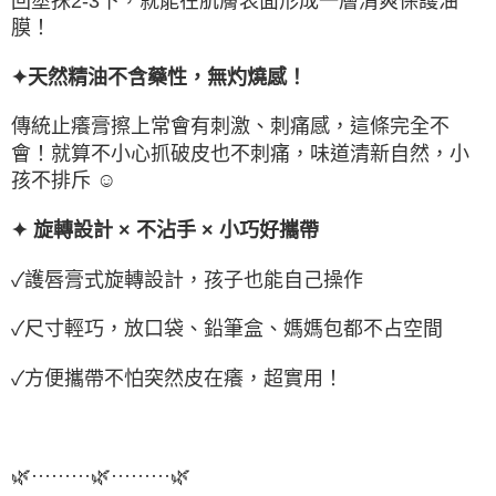
回塗抹2-3下，就能在肌膚表面形成一層清爽保護油
膜！
✦天然精油不含藥性，無灼燒感！
傳統止癢膏擦上常會有刺激、刺痛感，這條完全不
會！就算不小心抓破皮也不刺痛，味道清新自然，小
孩不排斥 ☺
✦ 旋轉設計 × 不沾手 × 小巧好攜帶
✓護唇膏式旋轉設計，孩子也能自己操作
✓尺寸輕巧，放口袋、鉛筆盒、媽媽包都不占空間
✓方便攜帶不怕突然皮在癢，超實用！
🌿·········🌿·········🌿