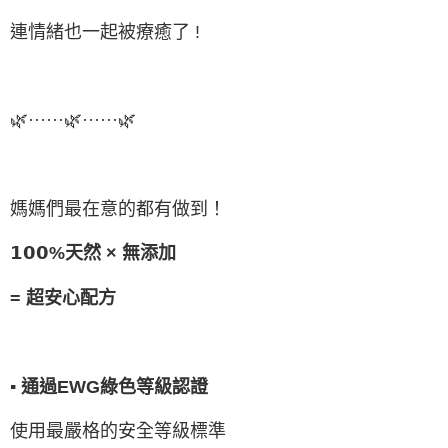
連情緒也一起被療癒了 !
🌿······🌿······🌿
媽媽們最在意的都有做到！
𝟭𝟬𝟬%天然 × 無添加
= 超安心配方
▪ 通過EWG綠色等級認證
使用最嚴格的安全等級標準