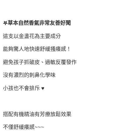
𖤐草本自然香氣非常友善好聞
這支以金盞花為主要成分
能夠驚人地快速舒緩搔癢感！
避免孩子抓破皮、過敏反覆發作
沒有濃烈的刺鼻化學味
小孩也不會排斥 ♥
搭配有機精油有芳療放鬆效果
不僅舒緩癢感~~~