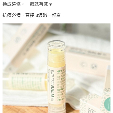
換成這條，一擦就有感 ♥
抗癢必備，直接 3渡過一整夏！