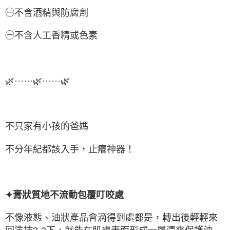
㊀不含酒精與防腐劑
㊀不含人工香精或色素
🌿······🌿······🌿
不只家有小孩的爸媽
不分年紀都該入手，止癢神器！
✦膏狀質地不流動包覆叮咬處
不像液態、油狀產品會滴得到處都是，轉出後輕輕來