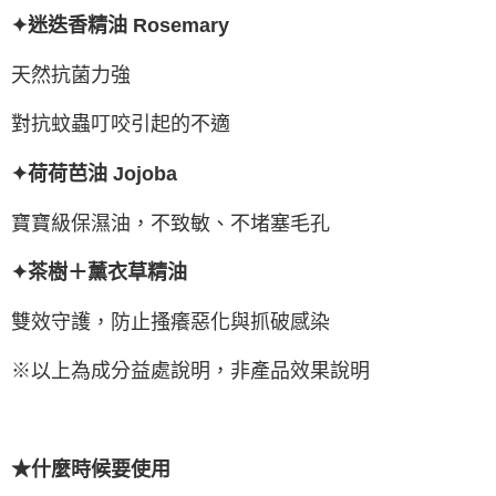
✦迷迭香精油 Rosemary
天然抗菌力強
對抗蚊蟲叮咬引起的不適
✦荷荷芭油 Jojoba
寶寶級保濕油，不致敏、不堵塞毛孔
✦茶樹＋薰衣草精油
雙效守護，防止搔癢惡化與抓破感染
※以上為成分益處說明，非產品效果說明
★什麼時候要使用