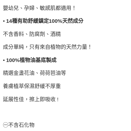
嬰幼兒、孕婦、敏感肌都適用！
▪ 14種有助舒緩鎮定100%天然成分
不含香料、防腐劑、酒精
成分單純，只有來自植物的天然力量！
▪ 100%植物油基底製成
精選金盞花油、荷荷芭油等
養膚植萃保濕舒緩不厚重
延展性佳，擦上即吸收 !
㊀不含石化物