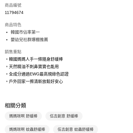
商品編號
LINE Pay
11794674
Apple Pay
商品特色
大哥付你分期
韓國市佔率第一
相關說明
嬰幼兒社群爆棚推薦
【大哥付你分期使用說明】
AFTEE先享後付
1.本服務由台灣大哥大提供，台灣大哥大用戶可立即使用無須另外申請。
銷售重點
2.付款方式選擇「大哥付你分期」，訂單成立後會自動跳轉到大哥付的交易
相關說明
。韓國媽媽人手一條隨身舒緩棒
流程，驗證手機門號後，選擇欲分期的期數、繳款截止日，確認付款後即完
【關於「AFTEE先享後付」】
成交易。
。天然精油不刺鼻寶寶也能用
ATM付款
AFTEE先享後付是「在收到商品之後才付款」的支付方式。 讓您購物簡單
3.實際核准額度、可分期數及費用金額請依後續交易確認頁面所載為準。
。全成分通過EWG最高規綠色認證
便利好安心！
4.訂單成立30分鐘內，如未前往確認交易或遇審核未通過，訂單將自動取
１．簡單：不需註冊會員、不需綁卡、不需儲值。
。戶外回家一擦清新放鬆好安心
運送方式
消。如遇「轉專審核」未通過狀況，表示未達大哥付你分期系統評分，恕無
２．便利：只要手機號碼，簡訊認證，即可結帳。
法說明評估內容。
３．安心：先確認商品／服務後，再付款。
付款後全家取貨
【繳款方式說明】
1.分期款項不併入電信帳單，「大哥付你分期」於每月結算日後寄送繳費提
每筆NT$70，滿NT$800(含以上)免運費
【「AFTEE先享後付」結帳流程】
醒簡訊。
相關分類
１．於結帳方式選擇「AFTEE先享後付」後，將跳轉至「AFTEE先享後付」
2.透過簡訊連結打開帳單後，可選擇「超商條碼／台灣大直營門市／銀行轉
付款後7-11取貨
結帳頁面，進行簡訊認證並確認金額後，即可完成結帳。
帳／街口支付／iPASS MONEY」等通路繳費。
媽媽咪啊 舒緩棒
伍吉創意 舒緩棒
２．訂單成立數日內，您將收到繳費通知簡訊。
每筆NT$70，滿NT$800(含以上)免運費
３．收到繳費通知簡訊後14天內，點擊此簡訊中的連結，可透過四大超商／
【注意事項】
ATM／網路銀行／等多元方式進行付款，方視為交易完成。
媽媽咪啊 蚊蟲舒緩棒
伍吉創意 蚊蟲舒緩棒
國內宅配/郵寄 (不適用離島、海外及郵局i郵箱)
1.本服務係由「台灣大哥大股份有限公司」（以下簡稱本公司）所提供，讓
※ 請注意：結帳手續完成當下不需立刻繳費，但若您需要取消訂單，請聯絡