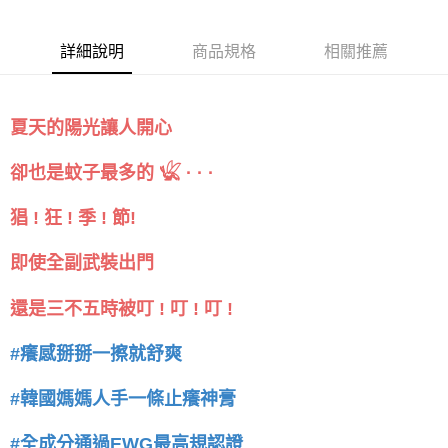
詳細說明
商品規格
相關推薦
夏天的陽光讓人開心
卻也是蚊子最多的 𓆤 · · ·
猖 ! 狂 ! 季 ! 節!
即使全副武裝出門
還是三不五時被叮 ! 叮 ! 叮 !
#癢感掰掰一擦就舒爽
#韓國媽媽人手一條止癢神膏
#全成分通過EWG最高規認證