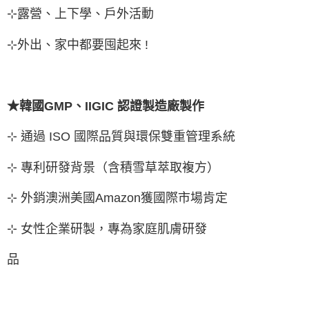
⊹露營、上下學、戶外活動
⊹外出、家中都要囤起來 !
★韓國GMP、IIGIC 認證製造廠製作
⊹ 通過 ISO 國際品質與環保雙重管理系統
⊹ 專利研發背景（含積雪草萃取複方）
⊹ 外銷澳洲美國Amazon獲國際市場肯定
⊹ 女性企業研製，專為家庭肌膚研發
品