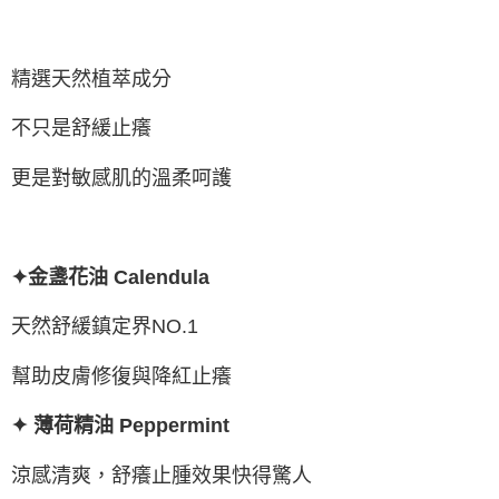
精選天然植萃成分
不只是舒緩止癢
更是對敏感肌的溫柔呵護
✦金盞花油 Calendula
天然舒緩鎮定界NO.1
幫助皮膚修復與降紅止癢
✦ 薄荷精油 Peppermint
涼感清爽，舒癢止腫效果快得驚人