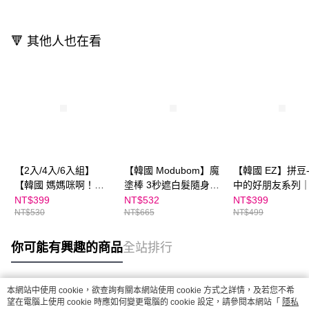
🔻 其他人也在看
【2入/4入/6入組】
【韓國 Modubom】魔
【韓國 EZ】拼豆
【韓國 媽媽咪啊！】
塗棒 3秒遮白髮隨身刷
中的好朋友系列
叮叮舒緩棒 5ml｜伍吉
｜伍吉創意
創意
NT$399
NT$532
NT$399
NT$530
NT$665
NT$499
創意
你可能有興趣的商品
全站排行
本網站中使用 cookie，欲查詢有關本網站使用 cookie 方式之詳情，及若您不希
熱門標籤
望在電腦上使用 cookie 時應如何變更電腦的 cookie 設定，請參閱本網站「
隱私