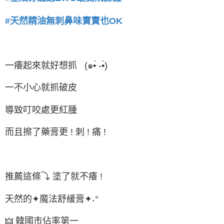
#天然精油無刺鼻味寶寶也OK
一癢起來就好想抓 (๑•́ -•̀)
一不小心就抓破皮
導致叮咬處更紅腫
而且擦了藥膏更 ! 刺 ! 痛 !
推薦這條⤵ 塗了就不癢 !
天然的✦魔法舒緩膏✦˖°
🜲 韓國市佔率第一