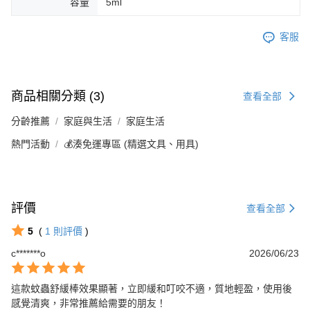
容量
5ml
客服
商品相關分類 (3)
查看全部
分齡推薦
家庭與生活
家庭生活
熱門活動
💰湊免運專區 (精選文具、用具)
評價
查看全部
5
(
1
則評價
)
c*******o
2026/06/23
這款蚊蟲舒緩棒效果顯著，立即緩和叮咬不適，質地輕盈，使用後
感覺清爽，非常推薦給需要的朋友！