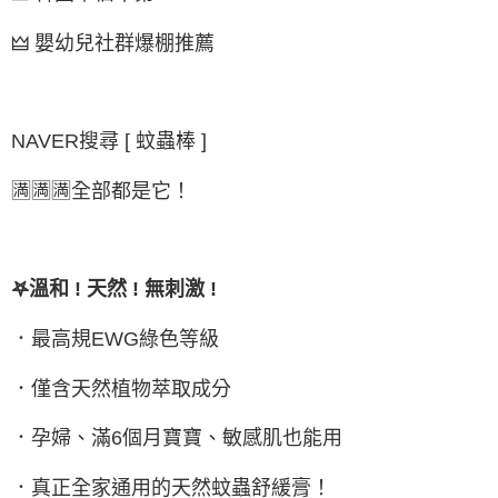
🜲 嬰幼兒社群爆棚推薦
NAVER搜尋 [ 蚊蟲棒 ]
🈵🈵🈵全部都是它！
𖤐溫和 ! 天然 ! 無刺激 !
．最高規EWG綠色等級
．僅含天然植物萃取成分
．孕婦、滿6個月寶寶、敏感肌也能用
．真正全家通用的天然蚊蟲舒緩膏！