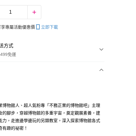
帳可享專屬活動優惠價
立即下載
送方式
499免運
次付款
業博物館人、超人氣粉專「不務正業的博物館吧」主理
汝的腳步，穿越博物館的多重宇宙，奠定觀展素養，建
分期
能力，走進邊學邊玩的另類教室，深入探索博物館各式
你分期使用說明】
奇有趣的祕密！
享後付
由台灣大哥大提供，台灣大哥大用戶可立即使用無須另外申請。