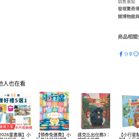
銷售重點
2.付款方
相關說明
發現驚奇
流程，驗
【關於「A
ATM付款
完成交易
AFTEE
開博物館
3.實際核
便利好安
4.訂單成
１．簡單
消。如遇
２．便利
運送方式
商品相關分
無法說明
３．安心
【繳款方
付款後全家
1.分期款
分齡推薦
【「AFT
醒簡訊。
分享
每筆NT$7
１．於結帳
主題書單
2.透過簡
付」結帳
帳／街口支
付款後7-1
２．訂單
主題書單
３．收到繳
每筆NT$7
【注意事
／ATM／
經典系列
1.本服務
※ 請注意
其他人也在看
國內宅配/
用戶於交
絡購買商品
款買賣價
先享後付
每筆NT$7
2.基於同
※ 交易是
資料（包
是否繳費成
離島宅配
用，由本
付客戶支
每筆NT$2
3.完整用
【注意事
海外包裹
１．透過由
交易，需
2026童書展】小
【領券免運費】小
達克比出任務3：
【小行星
求債權轉