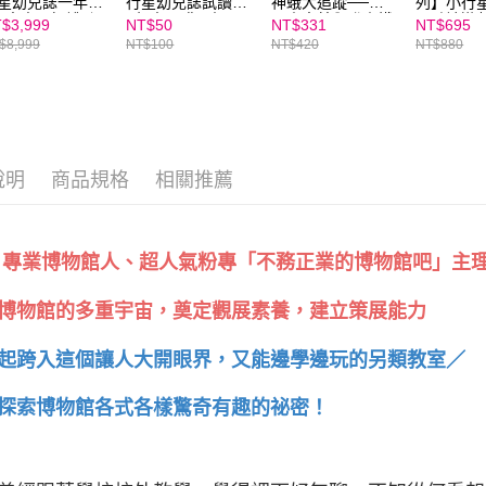
星幼兒誌一年12
行星幼兒誌試讀本
神蛾大追蹤──阿
列】小行
２．關於
+童書展好禮5選
~每人限購一份
里山森林與登山鐵
界點讀遊
$3,999
NT$50
NT$331
NT$695
https://aft
~加贈點讀卡片收
路沿線調查
$8,999
NT$100
NT$420
NT$880
冊！
３．未成
「AFTE
任。
４．使用「
即時審查
結果請求
５．嚴禁
說明
商品規格
相關推薦
形，恩沛
動。
 專業博物館人、超人氣粉專「不務正業的博物館吧」主理
博物館的多重宇宙，奠定觀展素養，建立策展能力
起跨入這個讓人大開眼界，又能邊學邊玩的另類教室／
探索博物館各式各樣驚奇有趣的祕密！