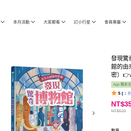
本月活動
大家都看
訂小行星
會員專屬
發現驚
館的由
密）👉
App 獨享
5 (
1
NT$3
NT$520
數量