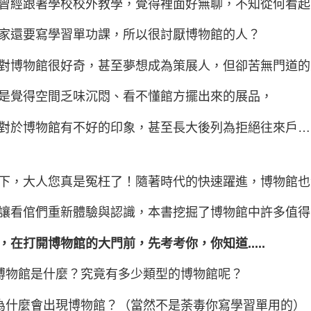
曾經跟著學校校外教學，覺得裡面好無聊，不知從何看起
家還要寫學習單功課，所以很討厭博物館的人？
對博物館很好奇，甚至夢想成為策展人，但卻苦無門道的
是覺得空間乏味沉悶、看不懂館方擺出來的展品，
對於博物館有不好的印象，甚至長大後列為拒絕往來戶…
下，大人您真是冤枉了！隨著時代的快速躍進，博物館也
讓看倌們重新體驗與認識，本書挖掘了博物館中許多值得
，在打開博物館的大門前，先考考你，你知道.....
博物館是什麼？究竟有多少類型的博物館呢？
為什麼會出現博物館？（當然不是荼毒你寫學習單用的）