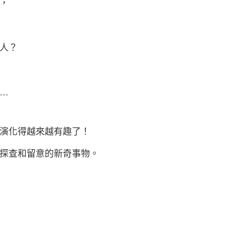
，
人？
…
演化得越來越有趣了！
探查和留意的新奇事物。