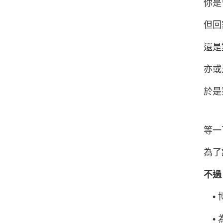
你是
但回
還是
亦或
於是
等一
為了
不過
• 
• 