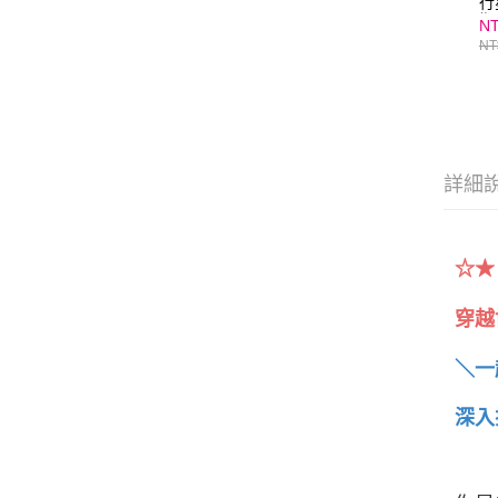
行
期
NT
1
NT
集
詳細
☆★
穿越
＼一
深入