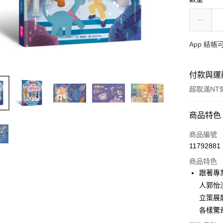
App 結
付款與運
超取滿NT$
付款方式
商品特色
信用卡一
商品編號
11792881
LINE Pay
商品特色
Apple Pay
跟著專
人郭怡
大哥付你
立策展
相關說明
【大哥付
各樣驚
AFTEE先
1.本服務