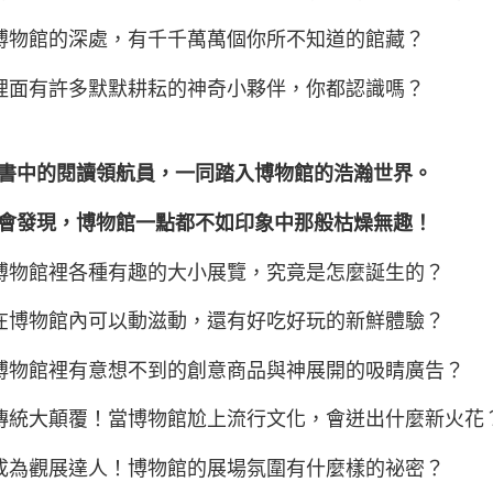
博物館的深處，有千千萬萬個你所不知道的館藏？
裡面有許多默默耕耘的神奇小夥伴，你都認識嗎？
書中的閱讀領航員，一同踏入博物館的浩瀚世界。
會發現，博物館一點都不如印象中那般枯燥無趣！
博物館裡各種有趣的大小展覽，究竟是怎麼誕生的？
在博物館內可以動滋動，還有好吃好玩的新鮮體驗？
博物館裡有意想不到的創意商品與神展開的吸睛廣告？
傳統大顛覆！當博物館尬上流行文化，會迸出什麼新火花
成為觀展達人！博物館的展場氛圍有什麼樣的祕密？