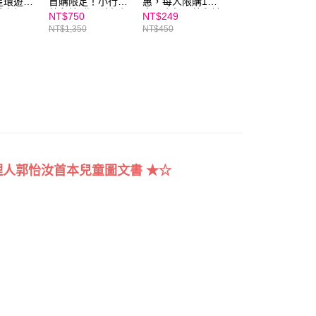
星環遊世
首購限定！小行星
惠，每人限購1
行星幼兒誌半年6
個人資料處理事宜，請瀏覽以下網址：
戲套組
幼兒誌3期（新刊3
本】小行星幼兒誌
期+童書展好禮5
NT$750
NT$249
NT$2,999
ee.tw/terms/#terms3
期）
★2024年10月號
1~加贈點讀卡片
NT$1,350
NT$450
NT$6,299
★大自然的禮物
集冊！
年的使用者請事先徵得法定代理人或監護人之同意方可使用
E先享後付」，若未經同意申辦者引起之損失，本公司不負相關責
AFTEE先享後付」時，將依據個別帳號之用戶狀況，依本公司
核予不同之上限額度；若仍有額度不足之情形，本公司將視審查
用戶進行身份認證。
一人註冊多個帳號或使用他人資訊註冊。若發現惡意使用之情
科技股份有限公司將有權停止該用戶之使用額度並採取法律行
人郭怡汝首本兒童圖文書 ★☆