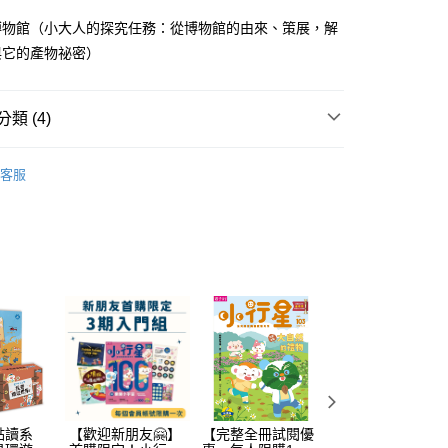
式選擇「大哥付你分期」，訂單成立後會自動跳轉到大哥付的交易
博物館（小大人的探究任務：從博物館的由來、策展，解
證手機門號後，選擇欲分期的期數、繳款截止日，確認付款後即
FTEE先享後付」】
。
先享後付是「在收到商品之後才付款」的支付方式。 讓您購物簡單
與它的產物祕密）
准額度、可分期數及費用金額請依後續交易確認頁面所載為準。
心！
立30分鐘內，如未前往確認交易或遇審核未通過，訂單將自動取
：不需註冊會員、不需綁卡、不需儲值。
「轉專審核」未通過狀況，表示未達大哥付你分期系統評分，恕
：只要手機號碼，簡訊認證，即可結帳。
類 (4)
評估內容。
：先確認商品／服務後，再付款。
式說明】
取貨｜8/8-8/14運費優惠，結帳滿499即享免運。
項不併入電信帳單，「大哥付你分期」於每月結算日後寄送繳費提
7-12歲
知識讀本及漫畫
EE先享後付」結帳流程】
客服
0，滿NT$499(含以上)免運費
方式選擇「AFTEE先享後付」後，將跳轉至「AFTEE先享後
訊連結打開帳單後，可選擇「超商條碼／台灣大直營門市／銀行轉
分科學習
社會
頁面，進行簡訊認證並確認金額後，即可完成結帳。
付／iPASS MONEY」等通路繳費。
1取貨
成立數日內，您將收到繳費通知簡訊。
得獎推薦
好書大家讀
費通知簡訊後14天內，點擊此簡訊中的連結，可透過四大超商
0，滿NT$800(含以上)免運費
項】
網路銀行／等多元方式進行付款，方視為交易完成。
中高年級｜少年知識家
係由「台灣大哥大股份有限公司」（以下簡稱本公司）所提供，讓
：結帳手續完成當下不需立刻繳費，但若您需要取消訂單，請聯
郵寄 (不適用離島、海外及郵局i郵箱)
易時，得透過本服務購買商品或服務，並由商店將買賣／分期付
的店家。未經商家同意取消之訂單仍視為有效，需透過AFTEE
金債權讓與本公司後，依約使用本公司帳單繳交帳款。
繳納相關費用。
0，滿NT$800(含以上)免運費
意付款使用「大哥付你分期」之契約關係目的，商店將以您的個人
否成功請以「AFTEE先享後付 」之結帳頁面顯示為準，若有關於
含姓名、電話或地址）提供予台灣大哥大進項蒐集、處理及利
功／繳費後需取消欲退款等相關疑問，請聯繫「AFTEE先享後
（澎湖、金門、馬祖、小琉球；不適用於郵局i郵箱）
公司與您本人進行分期帳單所需資料之確認、核對及更正。
援中心」
https://netprotections.freshdesk.com/support/home
00
戶服務條款，請詳閱以下連結：
https://oppay.tw/userRule
項】
航空運送
查看運費
恩沛科技股份有限公司提供之「AFTEE先享後付」服務完成之
依本服務之必要範圍內提供個人資料，並將交易相關給付款項請
點讀系
【歡迎新朋友🤗】
【完整全冊試閱優
【2026童書展】
讓予恩沛科技股份有限公司。