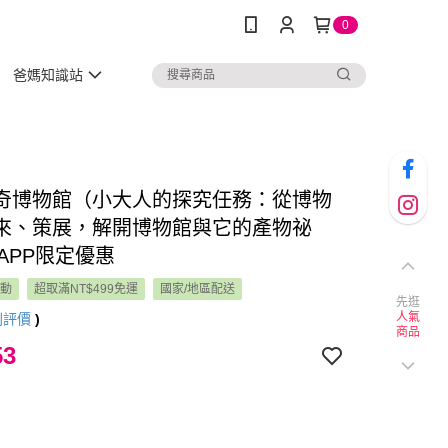
0
爸媽知識站
奇博物館（小大人的探究任務：從博物
來、策展，解開博物館與它的產物祕
APP限定優惠
活動
超取滿NT$499免運
國家/地區配送
先逛
人氣
則評價
)
商品
53