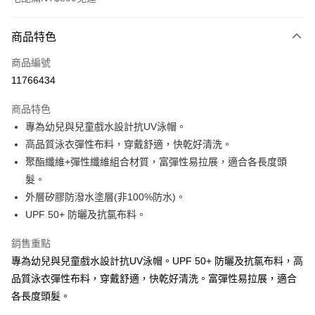
付款方式
商品特色
信用卡一次付款
商品編號
LINE Pay
11766434
Apple Pay
商品特色
大哥付你分期
專為幼兒與兒童戲水設計抗UV泳帽。
相關說明
高品質泳衣彈性布料，穿戴舒適，快乾好清洗。
【大哥付你分期使用說明】
聚酯纖維+彈性纖維組合材質，富彈性易拉展，適合各長度頭
AFTEE先享後付
1.本服務由台灣大哥大提供，台灣大哥大用戶可立即使用無須另外申請。
髮。
2.付款方式選擇「大哥付你分期」，訂單成立後會自動跳轉到大哥付的交易
相關說明
流程，驗證手機門號後，選擇欲分期的期數、繳款截止日，確認付款後即完
外層矽膠防潑水塗層(非100%防水)。
【關於「AFTEE先享後付」】
成交易。
ATM付款
AFTEE先享後付是「在收到商品之後才付款」的支付方式。 讓您購物簡單
UPF 50+ 防曬及抗氯布料。
3.實際核准額度、可分期數及費用金額請依後續交易確認頁面所載為準。
便利好安心！
4.訂單成立30分鐘內，如未前往確認交易或遇審核未通過，訂單將自動取
１．簡單：不需註冊會員、不需綁卡、不需儲值。
銷售重點
運送方式
消。如遇「轉專審核」未通過狀況，表示未達大哥付你分期系統評分，恕無
２．便利：只要手機號碼，簡訊認證，即可結帳。
法說明評估內容。
專為幼兒與兒童戲水設計抗UV泳帽。UPF 50+ 防曬及抗氯布料，高
３．安心：先確認商品／服務後，再付款。
國內宅配/郵寄 (不適用離島、海外及郵局i郵箱)
【繳款方式說明】
品質泳衣彈性布料，穿戴舒適，快乾好清洗。富彈性易拉展，適合
1.分期款項不併入電信帳單，「大哥付你分期」於每月結算日後寄送繳費提
每筆NT$70，滿NT$800(含以上)免運費
【「AFTEE先享後付」結帳流程】
各長度頭髮。
醒簡訊。
１．於結帳方式選擇「AFTEE先享後付」後，將跳轉至「AFTEE先享後付」
2.透過簡訊連結打開帳單後，可選擇「超商條碼／台灣大直營門市／銀行轉
離島宅配（澎湖、金門、馬祖、小琉球；不適用於郵局i郵箱）
結帳頁面，進行簡訊認證並確認金額後，即可完成結帳。