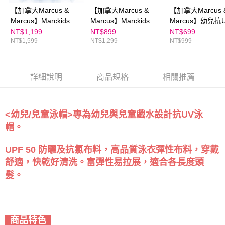
【加拿大Marcus &
【加拿大Marcus &
【加拿大Marcus 
Marcus】Marckids｜
Marcus】Marckids｜
Marcus】幼兒抗
兒童游泳浮力背心
兒童頭帶式造型大框泳
頸防曬帽
NT$1,199
NT$899
NT$699
NT$1,599
NT$1,299
NT$999
鏡
詳細說明
商品規格
相關推薦
<幼兒/兒童泳帽>專為幼兒與兒童戲水設計抗UV泳
帽。
UPF 50 防曬及抗氯布料，高品質泳衣彈性布料，穿戴
舒適，快乾好清洗。富彈性易拉展，適合各長度頭
髮。
商品特色