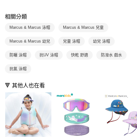
帳／街口支付／iPASS MONEY」等通路繳費。
２．訂單成立數日內，您將收到繳費通知簡訊。
每筆NT$200
３．收到繳費通知簡訊後14天內，點擊此簡訊中的連結，可透過四大超商／
【注意事項】
相關分類
ATM／網路銀行／等多元方式進行付款，方視為交易完成。
1.本服務係由「台灣大哥大股份有限公司」（以下簡稱本公司）所提供，讓
※ 請注意：結帳手續完成當下不需立刻繳費，但若您需要取消訂單，請聯絡
用戶於交易時，得透過本服務購買商品或服務，並由商店將買賣／分期付款
購買商品的店家。未經商家同意取消之訂單仍視為有效，需透過AFTEE先享
Marcus & Marcus 泳帽
Marcus & Marcus 兒童
買賣價金債權讓與本公司後，依約使用本公司帳單繳交帳款。
後付繳納相關費用。
2.基於同意付款使用「大哥付你分期」之契約關係目的，商店將以您的個人
※ 交易是否成功請以「AFTEE先享後付 」之結帳頁面顯示為準，若有關於
資料（包含姓名、電話或地址）提供予台灣大哥大進項蒐集、處理及利用，
Marcus & Marcus 幼兒
兒童 泳帽
幼兒 泳帽
是否繳費成功／繳費後需取消欲退款等相關疑問，請聯繫「AFTEE先享後付
由本公司與您本人進行分期帳單所需資料之確認、核對及更正。
客戶支援中心」
https://netprotections.freshdesk.com/support/home
3.完整用戶服務條款，請詳閱以下連結：
https://oppay.tw/userRule
防曬 泳帽
抗UV 泳帽
快乾 舒適
防潑水 戲水
【注意事項】
１．透過由恩沛科技股份有限公司提供之「AFTEE先享後付」服務完成之交
抗氯 泳帽
易，需依本服務之必要範圍內提供個人資料，並將交易相關給付款項請求債
權轉讓予恩沛科技股份有限公司。
２．關於個人資料處理事宜，請瀏覽以下網址：
🔻 其他人也在看
https://aftee.tw/terms/#terms3
３．未成年的使用者請事先徵得法定代理人或監護人之同意方可使用
「AFTEE先享後付」，若未經同意申辦者引起之損失，本公司不負相關責
任。
４．使用「AFTEE先享後付」時，將依據個別帳號之用戶狀況，依本公司即
時審查核予不同之上限額度；若仍有額度不足之情形，本公司將視審查結果
請求用戶進行身份認證。
５．嚴禁一人註冊多個帳號或使用他人資訊註冊。若發現惡意使用之情形，
恩沛科技股份有限公司將有權停止該用戶之使用額度並採取法律行動。