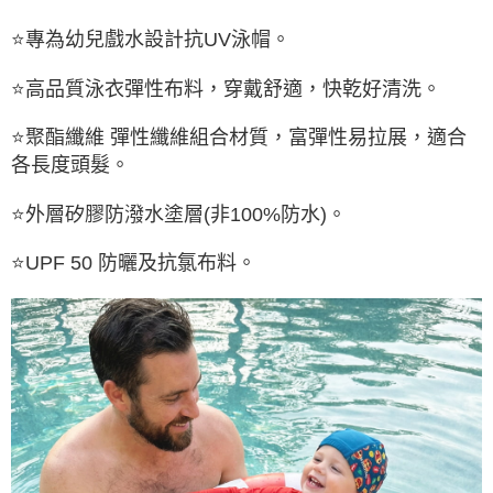
⭐專為幼兒戲水設計抗UV泳帽。
⭐高品質泳衣彈性布料，穿戴舒適，快乾好清洗。
⭐聚酯纖維 彈性纖維組合材質，富彈性易拉展，適合
各長度頭髮。
⭐外層矽膠防潑水塗層(非100%防水)。
⭐UPF 50 防曬及抗氯布料。