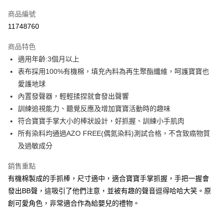
信用卡一次付款
商品編號
LINE Pay
11748760
Apple Pay
商品特色
大哥付你分期
適用年齡:3個月以上
相關說明
表布採用100%有機棉，填充內料為再生聚酯纖維，呵護寶寶也
【大哥付你分期使用說明】
愛護地球
AFTEE先享後付
1.本服務由台灣大哥大提供，台灣大哥大用戶可立即使用無須另外申請。
內置發聲器，輕輕揉捏就會發出聲響
2.付款方式選擇「大哥付你分期」，訂單成立後會自動跳轉到大哥付的交易
相關說明
流程，驗證手機門號後，選擇欲分期的期數、繳款截止日，確認付款後即完
訓練追視能力、聽覺反應及增加寶寶活動時的趣味
【關於「AFTEE先享後付」】
成交易。
ATM付款
AFTEE先享後付是「在收到商品之後才付款」的支付方式。 讓您購物簡單
符合寶寶手掌大小的棒狀設計，好抓握、訓練小手肌肉
3.實際核准額度、可分期數及費用金額請依後續交易確認頁面所載為準。
便利好安心！
所有染料均通過AZO FREE(偶氮染料)測試合格，不含致癌物質
4.訂單成立30分鐘內，如未前往確認交易或遇審核未通過，訂單將自動取
１．簡單：不需註冊會員、不需綁卡、不需儲值。
運送方式
消。如遇「轉專審核」未通過狀況，表示未達大哥付你分期系統評分，恕無
及過敏成分
２．便利：只要手機號碼，簡訊認證，即可結帳。
法說明評估內容。
３．安心：先確認商品／服務後，再付款。
付款後全家取貨
【繳款方式說明】
銷售重點
1.分期款項不併入電信帳單，「大哥付你分期」於每月結算日後寄送繳費提
每筆NT$70，滿NT$800(含以上)免運費
【「AFTEE先享後付」結帳流程】
有機棉製成的手抓棒，尺寸適中，適合寶寶手掌抓握，手把一握會
醒簡訊。
１．於結帳方式選擇「AFTEE先享後付」後，將跳轉至「AFTEE先享後付」
2.透過簡訊連結打開帳單後，可選擇「超商條碼／台灣大直營門市／銀行轉
付款後7-11取貨
發出BB聲，這吸引了他們注意，並被有趣的聲音逗得哈哈大笑。原
結帳頁面，進行簡訊認證並確認金額後，即可完成結帳。
帳／街口支付／iPASS MONEY」等通路繳費。
２．訂單成立數日內，您將收到繳費通知簡訊。
創可愛角色，非常適合作為給嬰兒的禮物。
每筆NT$70，滿NT$800(含以上)免運費
３．收到繳費通知簡訊後14天內，點擊此簡訊中的連結，可透過四大超商／
【注意事項】
ATM／網路銀行／等多元方式進行付款，方視為交易完成。