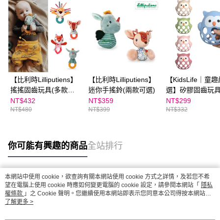
【比利時Lilliputiens】
【比利時Lilliputiens】
【KidsLife｜童
搖搖固齒玩具(多款可
迷你手搖鈴(兩款可選)
選】矽膠固齒玩具
選)
色可選)
NT$432
NT$359
NT$299
NT$480
NT$399
NT$332
你可能有興趣的商品
全站排行
本網站中使用 cookie，欲查詢有關本網站使用 cookie 方式之詳情，及若您不希
熱門標籤
望在電腦上使用 cookie 時應如何變更電腦的 cookie 設定，請參閱本網站「
隱私
權條款
」之 Cookie 聲明。您繼續使用本網站即表示您同意本公司得按本網站使
用條款之 Cookie 聲明使用 cookie。
了解更多 >