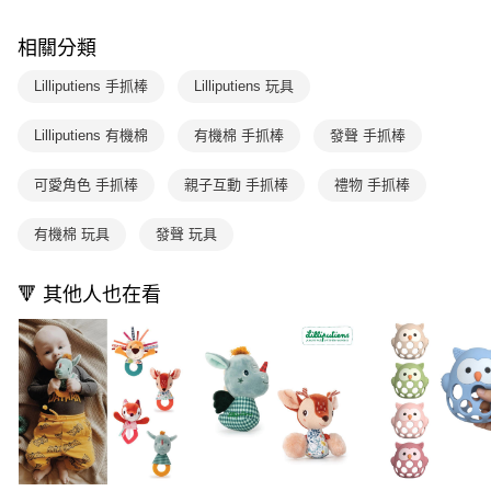
國內宅配/郵寄 (不適用離島、海外及郵局i郵箱)
1.本服務係由「台灣大哥大股份有限公司」（以下簡稱本公司）所提供，讓
※ 請注意：結帳手續完成當下不需立刻繳費，但若您需要取消訂單，請聯絡
用戶於交易時，得透過本服務購買商品或服務，並由商店將買賣／分期付款
每筆NT$70，滿NT$800(含以上)免運費
購買商品的店家。未經商家同意取消之訂單仍視為有效，需透過AFTEE先享
買賣價金債權讓與本公司後，依約使用本公司帳單繳交帳款。
相關分類
後付繳納相關費用。
2.基於同意付款使用「大哥付你分期」之契約關係目的，商店將以您的個人
離島宅配（澎湖、金門、馬祖、小琉球；不適用於郵局i郵箱）
※ 交易是否成功請以「AFTEE先享後付 」之結帳頁面顯示為準，若有關於
資料（包含姓名、電話或地址）提供予台灣大哥大進項蒐集、處理及利用，
Lilliputiens 手抓棒
Lilliputiens 玩具
是否繳費成功／繳費後需取消欲退款等相關疑問，請聯繫「AFTEE先享後付
每筆NT$200
由本公司與您本人進行分期帳單所需資料之確認、核對及更正。
客戶支援中心」
https://netprotections.freshdesk.com/support/home
3.完整用戶服務條款，請詳閱以下連結：
https://oppay.tw/userRule
Lilliputiens 有機棉
有機棉 手抓棒
發聲 手抓棒
【注意事項】
１．透過由恩沛科技股份有限公司提供之「AFTEE先享後付」服務完成之交
可愛角色 手抓棒
親子互動 手抓棒
禮物 手抓棒
易，需依本服務之必要範圍內提供個人資料，並將交易相關給付款項請求債
權轉讓予恩沛科技股份有限公司。
２．關於個人資料處理事宜，請瀏覽以下網址：
有機棉 玩具
發聲 玩具
https://aftee.tw/terms/#terms3
３．未成年的使用者請事先徵得法定代理人或監護人之同意方可使用
「AFTEE先享後付」，若未經同意申辦者引起之損失，本公司不負相關責
🔻 其他人也在看
任。
４．使用「AFTEE先享後付」時，將依據個別帳號之用戶狀況，依本公司即
時審查核予不同之上限額度；若仍有額度不足之情形，本公司將視審查結果
請求用戶進行身份認證。
５．嚴禁一人註冊多個帳號或使用他人資訊註冊。若發現惡意使用之情形，
恩沛科技股份有限公司將有權停止該用戶之使用額度並採取法律行動。