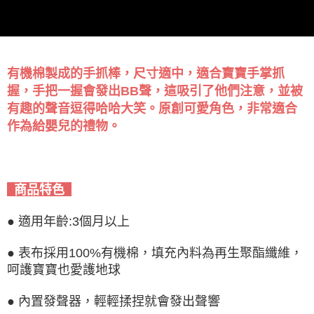
有機棉製成的手抓棒，尺寸適中，適合寶寶手掌抓
握，手把一握會發出BB聲，這吸引了他們注意，並被
有趣的聲音逗得哈哈大笑。原創可愛角色，非常適合
作為給嬰兒的禮物。
商品特色
● 適用年齡:3個月以上
● 表布採用100%有機棉，填充內料為再生聚酯纖維，
呵護寶寶也愛護地球
● 內置發聲器，輕輕揉捏就會發出聲響