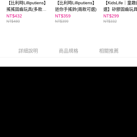
【比利時Lilliputiens】
【比利時Lilliputiens】
【KidsLife｜童
搖搖固齒玩具(多款可
迷你手搖鈴(兩款可選)
選】矽膠固齒玩具
選)
色可選)
NT$432
NT$359
NT$299
NT$480
NT$399
NT$332
詳細說明
商品規格
相關推薦