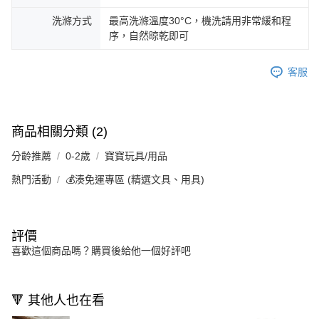
洗滌方式
最高洗滌溫度30°C，機洗請用非常緩和程
序，自然晾乾即可
客服
商品相關分類 (2)
分齡推薦
0-2歲
寶寶玩具/用品
熱門活動
💰湊免運專區 (精選文具、用具)
評價
喜歡這個商品嗎？購買後給他一個好評吧
🔻 其他人也在看