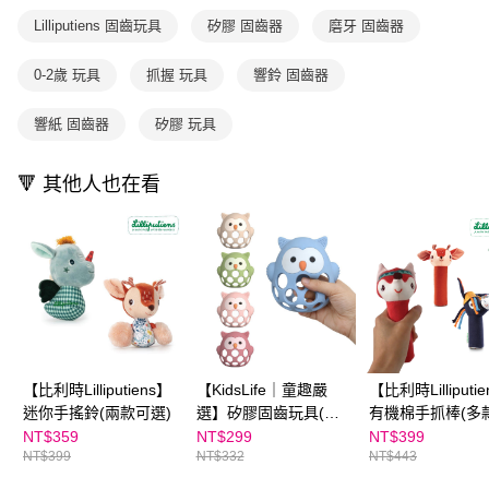
國內宅配/郵寄 (不適用離島、海外及郵局i郵箱)
1.本服務係由「台灣大哥大股份有限公司」（以下簡稱本公司）所提供，讓
※ 請注意：結帳手續完成當下不需立刻繳費，但若您需要取消訂單，請聯絡
用戶於交易時，得透過本服務購買商品或服務，並由商店將買賣／分期付款
Lilliputiens 固齒玩具
矽膠 固齒器
磨牙 固齒器
每筆NT$70，滿NT$800(含以上)免運費
購買商品的店家。未經商家同意取消之訂單仍視為有效，需透過AFTEE先享
買賣價金債權讓與本公司後，依約使用本公司帳單繳交帳款。
後付繳納相關費用。
2.基於同意付款使用「大哥付你分期」之契約關係目的，商店將以您的個人
離島宅配（澎湖、金門、馬祖、小琉球；不適用於郵局i郵箱）
※ 交易是否成功請以「AFTEE先享後付 」之結帳頁面顯示為準，若有關於
0-2歲 玩具
抓握 玩具
響鈴 固齒器
資料（包含姓名、電話或地址）提供予台灣大哥大進項蒐集、處理及利用，
是否繳費成功／繳費後需取消欲退款等相關疑問，請聯繫「AFTEE先享後付
每筆NT$200
由本公司與您本人進行分期帳單所需資料之確認、核對及更正。
客戶支援中心」
https://netprotections.freshdesk.com/support/home
3.完整用戶服務條款，請詳閱以下連結：
https://oppay.tw/userRule
響紙 固齒器
矽膠 玩具
【注意事項】
１．透過由恩沛科技股份有限公司提供之「AFTEE先享後付」服務完成之交
🔻 其他人也在看
易，需依本服務之必要範圍內提供個人資料，並將交易相關給付款項請求債
權轉讓予恩沛科技股份有限公司。
２．關於個人資料處理事宜，請瀏覽以下網址：
https://aftee.tw/terms/#terms3
３．未成年的使用者請事先徵得法定代理人或監護人之同意方可使用
「AFTEE先享後付」，若未經同意申辦者引起之損失，本公司不負相關責
任。
４．使用「AFTEE先享後付」時，將依據個別帳號之用戶狀況，依本公司即
時審查核予不同之上限額度；若仍有額度不足之情形，本公司將視審查結果
請求用戶進行身份認證。
５．嚴禁一人註冊多個帳號或使用他人資訊註冊。若發現惡意使用之情形，
【比利時Lilliputiens】
【KidsLife｜童趣嚴
【比利時Lilliputi
恩沛科技股份有限公司將有權停止該用戶之使用額度並採取法律行動。
迷你手搖鈴(兩款可選)
選】矽膠固齒玩具(多
有機棉手抓棒(多
色可選)
選)
NT$359
NT$299
NT$399
NT$399
NT$332
NT$443