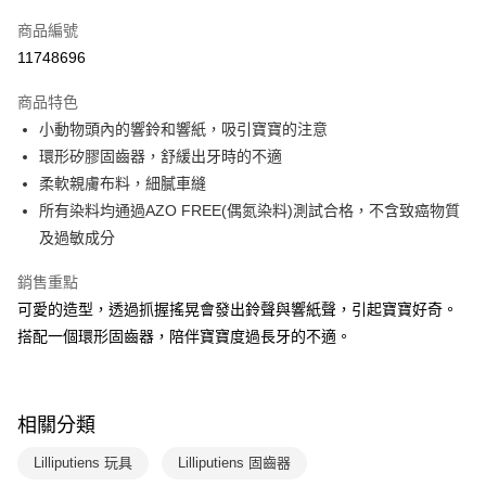
信用卡一次付款
商品編號
LINE Pay
11748696
Apple Pay
商品特色
大哥付你分期
小動物頭內的響鈴和響紙，吸引寶寶的注意
相關說明
環形矽膠固齒器，舒緩出牙時的不適
【大哥付你分期使用說明】
柔軟親膚布料，細膩車縫
AFTEE先享後付
1.本服務由台灣大哥大提供，台灣大哥大用戶可立即使用無須另外申請。
所有染料均通過AZO FREE(偶氮染料)測試合格，不含致癌物質
2.付款方式選擇「大哥付你分期」，訂單成立後會自動跳轉到大哥付的交易
相關說明
流程，驗證手機門號後，選擇欲分期的期數、繳款截止日，確認付款後即完
及過敏成分
【關於「AFTEE先享後付」】
成交易。
ATM付款
AFTEE先享後付是「在收到商品之後才付款」的支付方式。 讓您購物簡單
3.實際核准額度、可分期數及費用金額請依後續交易確認頁面所載為準。
銷售重點
便利好安心！
4.訂單成立30分鐘內，如未前往確認交易或遇審核未通過，訂單將自動取
１．簡單：不需註冊會員、不需綁卡、不需儲值。
可愛的造型，透過抓握搖晃會發出鈴聲與響紙聲，引起寶寶好奇。
運送方式
消。如遇「轉專審核」未通過狀況，表示未達大哥付你分期系統評分，恕無
２．便利：只要手機號碼，簡訊認證，即可結帳。
法說明評估內容。
搭配一個環形固齒器，陪伴寶寶度過長牙的不適。
３．安心：先確認商品／服務後，再付款。
付款後全家取貨｜8/8-8/14運費優惠，結帳滿499即享免運。
【繳款方式說明】
1.分期款項不併入電信帳單，「大哥付你分期」於每月結算日後寄送繳費提
每筆NT$70，滿NT$499(含以上)免運費
【「AFTEE先享後付」結帳流程】
醒簡訊。
１．於結帳方式選擇「AFTEE先享後付」後，將跳轉至「AFTEE先享後付」
2.透過簡訊連結打開帳單後，可選擇「超商條碼／台灣大直營門市／銀行轉
付款後7-11取貨
結帳頁面，進行簡訊認證並確認金額後，即可完成結帳。
相關分類
帳／街口支付／iPASS MONEY」等通路繳費。
２．訂單成立數日內，您將收到繳費通知簡訊。
每筆NT$70，滿NT$800(含以上)免運費
３．收到繳費通知簡訊後14天內，點擊此簡訊中的連結，可透過四大超商／
Lilliputiens 玩具
Lilliputiens 固齒器
【注意事項】
ATM／網路銀行／等多元方式進行付款，方視為交易完成。