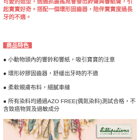
可愛的造型，透過抓握搖晃會發出鈴聲與響紙聲，引
起寶寶好奇。搭配一個環形固齒器，陪伴寶寶度過長
牙的不適。
商品特色
● 小動物頭內的響鈴和響紙，吸引寶寶的注意
● 環形矽膠固齒器，舒緩出牙時的不適
● 柔軟親膚布料，細膩車縫
● 所有染料均通過AZO FREE(偶氮染料)測試合格，不
含致癌物質及過敏成分