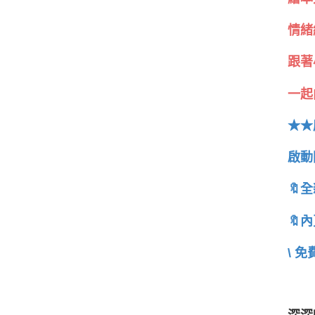
情緒
跟著
一起
★★
啟動
🔖
🔖
\ 