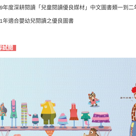
09年度深耕閱讀「兒童閱讀優良媒材」中文圖書類一到二
11年適合嬰幼兒閱讀之優良圖書
容試閱