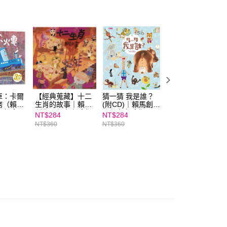
ee.tw/terms/#terms3
年的使用者請事先徵得法定代理人或監護人之同意方可使用
E先享後付」，若未經同意申辦者引起之損失，本公司不負相關責
AFTEE先享後付」時，將依據個別帳號之用戶狀況，依本公司
核予不同之上限額度；若仍有額度不足之情形，本公司將視審查
用戶進行身份認證。
一人註冊多個帳號或使用他人資訊註冊。若發現惡意使用之情
科技股份有限公司將有權停止該用戶之使用額度並採取法律行
車：卡爾
【經典蒐藏】十二
猜一猜 我是誰？
賴馬情緒四部曲：
務（賴馬
生肖的故事｜賴馬
(附CD)｜賴馬創作
不哭、不氣、勇
年紀念
創作20週年紀念版
20週年紀念版
敢、不放棄繪本四
NT$284
NT$284
NT$1,260
中英雙語
冊套書（賴馬創作
NT$360
NT$360
NT$1,680
一整年
30週年紀念版，
刷贈小行星10週
「能量寶石貼
紙」，再贈中英雙
語影音繪本一年）