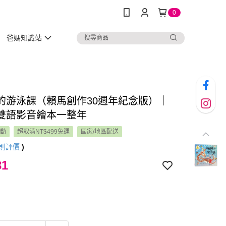
0
爸媽知識站
的游泳課（賴馬創作30週年紀念版）｜
雙語影音繪本一整年
活動
超取滿NT$499免運
國家/地區配送
則評價
)
31