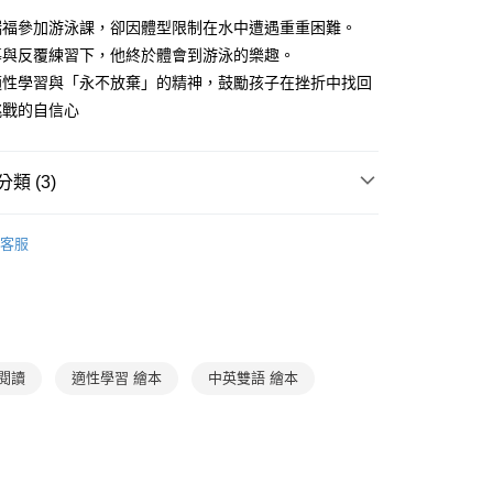
FTEE先享後付」】
。
先享後付是「在收到商品之後才付款」的支付方式。 讓您購物簡單
瑞福參加游泳課，卻因體型限制在水中遭遇重重困難。
准額度、可分期數及費用金額請依後續交易確認頁面所載為準。
心！
導與反覆練習下，他終於體會到游泳的樂趣。
立30分鐘內，如未前往確認交易或遇審核未通過，訂單將自動取
：不需註冊會員、不需綁卡、不需儲值。
「轉專審核」未通過狀況，表示未達大哥付你分期系統評分，恕
適性學習與「永不放棄」的精神，鼓勵孩子在挫折中找回
：只要手機號碼，簡訊認證，即可結帳。
評估內容。
：先確認商品／服務後，再付款。
挑戰的自信心
式說明】
取貨｜8/8-8/14運費優惠，結帳滿499即享免運。
項不併入電信帳單，「大哥付你分期」於每月結算日後寄送繳費提
EE先享後付」結帳流程】
0，滿NT$499(含以上)免運費
方式選擇「AFTEE先享後付」後，將跳轉至「AFTEE先享後
訊連結打開帳單後，可選擇「超商條碼／台灣大直營門市／銀行轉
類 (3)
頁面，進行簡訊認證並確認金額後，即可完成結帳。
付／iPASS MONEY」等通路繳費。
1取貨
成立數日內，您將收到繳費通知簡訊。
費通知簡訊後14天內，點擊此簡訊中的連結，可透過四大超商
3-6歲
故事繪本
0，滿NT$800(含以上)免運費
項】
網路銀行／等多元方式進行付款，方視為交易完成。
客服
係由「台灣大哥大股份有限公司」（以下簡稱本公司）所提供，讓
3-6歲｜賴馬專區
：結帳手續完成當下不需立刻繳費，但若您需要取消訂單，請聯
郵寄 (不適用離島、海外及郵局i郵箱)
易時，得透過本服務購買商品或服務，並由商店將買賣／分期付
的店家。未經商家同意取消之訂單仍視為有效，需透過AFTEE
金債權讓與本公司後，依約使用本公司帳單繳交帳款。
賴馬
繳納相關費用。
0，滿NT$800(含以上)免運費
意付款使用「大哥付你分期」之契約關係目的，商店將以您的個人
否成功請以「AFTEE先享後付 」之結帳頁面顯示為準，若有關於
含姓名、電話或地址）提供予台灣大哥大進項蒐集、處理及利
功／繳費後需取消欲退款等相關疑問，請聯繫「AFTEE先享後
（澎湖、金門、馬祖、小琉球；不適用於郵局i郵箱）
公司與您本人進行分期帳單所需資料之確認、核對及更正。
援中心」
https://netprotections.freshdesk.com/support/home
00
戶服務條款，請詳閱以下連結：
https://oppay.tw/userRule
閱讀
適性學習 繪本
中英雙語 繪本
項】
航空運送
查看運費
恩沛科技股份有限公司提供之「AFTEE先享後付」服務完成之
依本服務之必要範圍內提供個人資料，並將交易相關給付款項請
讓予恩沛科技股份有限公司。
個人資料處理事宜，請瀏覽以下網址：