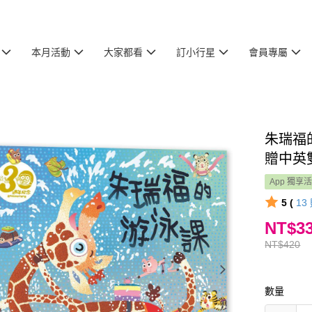
本月活動
大家都看
訂小行星
會員專屬
朱瑞福
贈中英
App 獨享
5 (
13
NT$3
NT$420
數量