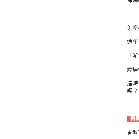
深深
怎麼
這年
「游
經過
這時
呢？
得
★教