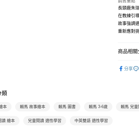
銷售重點
【關於「A
ATM付款
完成交易
AFTEE
長頸鹿朱
3.實際核
便利好安
在教練引
4.訂單成
１．簡單
消。如遇
故事強調
２．便利
運送方式
無法說明
３．安心
重新應對
【繳款方
付款後全家
1.分期款
【「AFT
醒簡訊。
每筆NT$7
１．於結帳
2.透過簡
商品相關分
付」結帳
帳／街口支
付款後7-1
２．訂單
３．收到繳
分齡推薦
每筆NT$7
【注意事
／ATM／
分享
1.本服務
經典系列
※ 請注意
國內宅配/
用戶於交
絡購買商品
暢銷作者
款買賣價
先享後付
每筆NT$7
2.基於同
※ 交易是
分類
資料（包
是否繳費成
離島宅配
用，由本
付客戶支
每筆NT$2
3.完整用
繪本
賴馬 故事繪本
賴馬 圖書
賴馬 3-6歲
賴馬 兒童
【注意事
海外包裹
１．透過由
閱讀 繪本
兒童閱讀 適性學習
中英雙語 適性學習
交易，需
求債權轉
２．關於