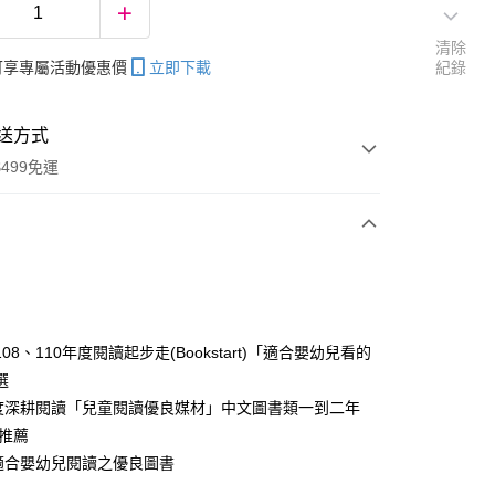
清除
帳可享專屬活動優惠價
立即下載
紀錄
送方式
499免運
次付款
08、110年度閱讀起步走(Bookstart)「適合嬰幼兒看的
選
分期
年度深耕閱讀「兒童閱讀優良媒材」中文圖書類一到二年
你分期使用說明】
心推薦
享後付
由台灣大哥大提供，台灣大哥大用戶可立即使用無須另外申請。
年適合嬰幼兒閱讀之優良圖書
式選擇「大哥付你分期」，訂單成立後會自動跳轉到大哥付的交易
證手機門號後，選擇欲分期的期數、繳款截止日，確認付款後即