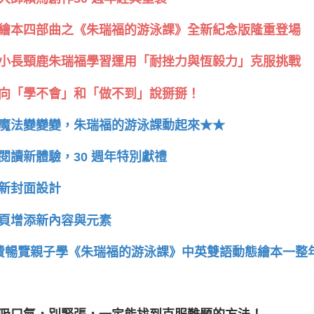
繪本四部曲之《朱瑞福的游泳課》全新紀念版隆重登場
小長頸鹿朱瑞福學習運用「耐挫力與恆毅力」克服挑戰
向「學不會」和「做不到」說掰掰！
魔法變變變，朱瑞福的游泳課動起來★★
閱讀新體驗，30 週年特別獻禮
全新封面設計
內頁增添新內容與元素
免費暢覽親子學《朱瑞福的游泳課》中英雙語動態繪本一整年