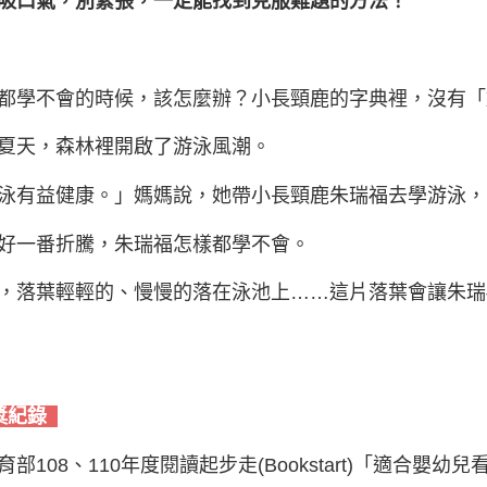
吸口氣，別緊張，一定能找到克服難題的方法！
都學不會的時候，該怎麼辦？小長頸鹿的字典裡，沒有「
夏天，森林裡開啟了游泳風潮。
泳有益健康。」媽媽說，她帶小長頸鹿朱瑞福去學游泳，
好一番折騰，朱瑞福怎樣都學不會。
，落葉輕輕的、慢慢的落在泳池上……這片落葉會讓朱瑞
獎紀錄
育部108、110年度閱讀起步走(Bookstart)「適合嬰幼