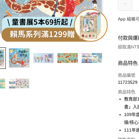
App 結
付款與運
超取滿NT$
付款方式
商品特色
信用卡一
商品編號
11723529
LINE Pay
商品特色
Apple Pay
教育部1
書」入
大哥付你
109
相關說明
【大哥付
級/核
AFTEE先
1.本服務
111
2.付款方
相關說明
流程，驗