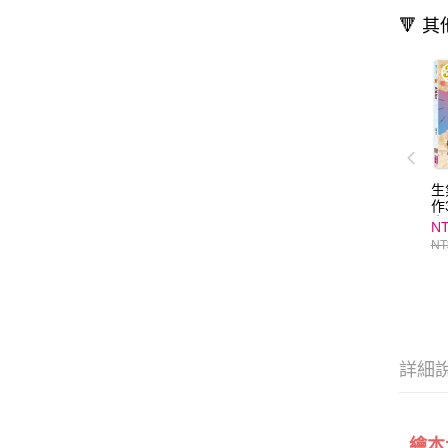
🔻 
生
作
｜
NT
繪
NT
詳細
繪本