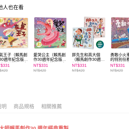
https://aft
其他人也在看
３．未成
「AFTE
任。
４．使用「
即時審查
結果請求
５．嚴禁
形，恩沛
動。
氣王子（賴馬創
愛哭公主（賴馬創
胖先生和高大個
勇敢小火
30週年紀念版）
作30週年紀念版）
（賴馬創作30週年
的特別任
贈中英雙語影音
｜贈中英雙語影音
紀念版）
創作30週
$331
NT$331
NT$331
NT$331
本一整年
繪本一整年
版）｜贈
$420
NT$420
NT$420
NT$420
影音繪本
說明
商品規格
相關推薦
大師賴馬創作30 週年經典重製