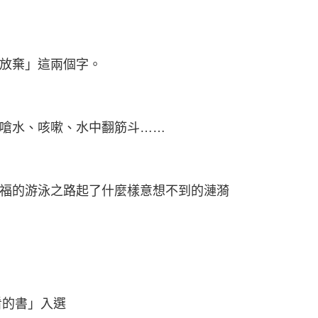
放棄」這兩個字。
嗆水、咳嗽、水中翻筋斗……
福的游泳之路起了什麼樣意想不到的漣漪
兒看的書」入選