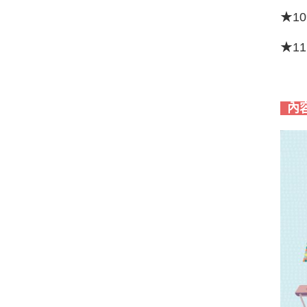
★1
★1
內