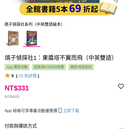
鴿子偵探社系列（中英雙語繪本）
鴿子偵探社1：果醬塔不翼而飛（中英雙語）
App 獨享活動
超取滿NT$499免運
國家/地區配送
5
(
15
則評價
)
NT$331
NT$420
App 結帳可享專屬活動優惠價
立即下載
付款與運送方式