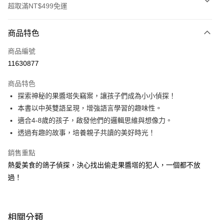
超取滿NT$499免運
付款方式
商品特色
信用卡一次付款
商品編號
LINE Pay
11630877
Apple Pay
商品特色
大哥付你分期
探索神秘的果醬塔失竊案，讓孩子們成為小小偵探！
相關說明
本書以中英雙語呈現，增強語言學習的趣味性。
【大哥付你分期使用說明】
適合4-8歲的孩子，啟發他們的邏輯思維與想像力。
AFTEE先享後付
1.本服務由台灣大哥大提供，台灣大哥大用戶可立即使用無須另外申請。
透過有趣的故事，培養親子共讀的美好時光！
2.付款方式選擇「大哥付你分期」，訂單成立後會自動跳轉到大哥付的交易
相關說明
流程，驗證手機門號後，選擇欲分期的期數、繳款截止日，確認付款後即完
【關於「AFTEE先享後付」】
成交易。
銷售重點
ATM付款
AFTEE先享後付是「在收到商品之後才付款」的支付方式。 讓您購物簡單
3.實際核准額度、可分期數及費用金額請依後續交易確認頁面所載為準。
熱愛美食的鴿子偵探，決心找出偷走果醬塔的犯人，一個都不放
便利好安心！
4.訂單成立30分鐘內，如未前往確認交易或遇審核未通過，訂單將自動取
１．簡單：不需註冊會員、不需綁卡、不需儲值。
過！
運送方式
消。如遇「轉專審核」未通過狀況，表示未達大哥付你分期系統評分，恕無
２．便利：只要手機號碼，簡訊認證，即可結帳。
法說明評估內容。
３．安心：先確認商品／服務後，再付款。
付款後全家取貨｜8/8-8/14運費優惠，結帳滿499即享免運。
【繳款方式說明】
1.分期款項不併入電信帳單，「大哥付你分期」於每月結算日後寄送繳費提
每筆NT$70，滿NT$499(含以上)免運費
【「AFTEE先享後付」結帳流程】
醒簡訊。
相關分類
１．於結帳方式選擇「AFTEE先享後付」後，將跳轉至「AFTEE先享後付」