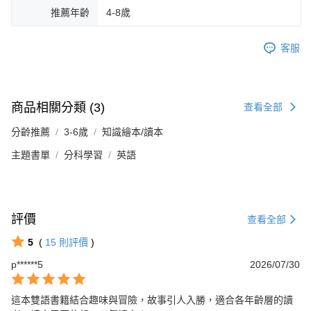
推薦年齡
4-8歲
客服
商品相關分類 (3)
查看全部
分齡推薦
3-6歲
知識繪本/讀本
主題書單
分科學習
英語
評價
查看全部
5
(
15
則評價
)
p******5
2026/07/30
這本雙語書籍結合趣味與冒險，故事引人入勝，適合各年齡層的讀