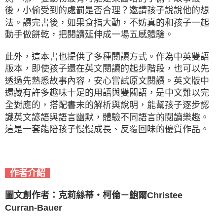
後，小偷受到的處罰是否合理？邀請孩子說說他的想
法。讀完書後，如果食指大動，不妨真的和孩子一起
動手做餅乾，把閱讀延伸成一場五感體驗。
此外，這本書也提供了多種閱讀方式。作為中英雙語
版本，即使孩子還在英文閱讀的起步階段，也可以先
透過先熟悉故事內容，安心嘗試原文閱讀。英文版中
還藏有許多趣味十足的用語與雙關語，是中文難以完
全對應的，搭配書末的解析與說明，能幫孩子逐步認
識英文諺語與語言幽默，體驗不同語言的閱讀樂趣。
這是一套能陪孩子慢慢成長、反覆回味的優質作品。
作者介紹
圖文創作者：克莉絲蒂・柯倫－鮑爾Christee
Curran-Bauer