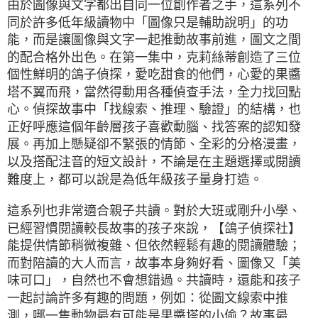
由於圖像與文字都出自同一位創作者之手，這系列不
同於許多低年級讀物中「圖像只是輔助說明」的功
能，而是讓圖像與文字一起推動故事前進，圖文之間
的配合格外出色。在第一集中，克莉絲蒂創造了三位
個性鮮明的鴿子偵探，愛吃甜食的他們，心愛的果醬
塔不翼而飛，當然得動用各種偵查手法，全力找回點
心。偵探故事中「找線索、推理、驗證」的結構，也
正好呼應這個年齡層孩子喜歡動腦、找答案的認知發
展。再加上懸疑卻不緊張的情節、全彩的分格漫畫，
以及搭配注音的短文設計，不論是在主題選擇或閱讀
難度上，都可以說是為低年級孩子量身打造。
這系列也非常適合親子共讀。對於大班或剛升小學、
已經習慣閱讀較長故事的孩子來說，【鴿子偵探社】
能提供情節稍微複雜、但依然輕鬆有趣的閱讀體驗；
而對陪讀的大人而言，故事本身夠好看、圖像又「美
味可口」，自然也不會想錯過。共讀時，還能和孩子
一起討論許多有趣的問題，例如：從圖文線索中推
測，哪一隻動物最有可能是果醬塔的小偷？故事最