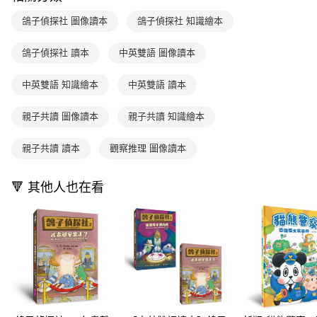
2.透過簡訊連結打開帳單後，可選擇「超商條碼／台灣大直營門市／銀行轉
付款後7-11取貨
結帳頁面，進行簡訊認證並確認金額後，即可完成結帳。
帳／街口支付／iPASS MONEY」等通路繳費。
鴿子偵探社 圖像讀本
鴿子偵探社 知識繪本
２．訂單成立數日內，您將收到繳費通知簡訊。
每筆NT$70，滿NT$800(含以上)免運費
３．收到繳費通知簡訊後14天內，點擊此簡訊中的連結，可透過四大超商／
【注意事項】
ATM／網路銀行／等多元方式進行付款，方視為交易完成。
鴿子偵探社 讀本
中英雙語 圖像讀本
國內宅配/郵寄 (不適用離島、海外及郵局i郵箱)
1.本服務係由「台灣大哥大股份有限公司」（以下簡稱本公司）所提供，讓
※ 請注意：結帳手續完成當下不需立刻繳費，但若您需要取消訂單，請聯絡
用戶於交易時，得透過本服務購買商品或服務，並由商店將買賣／分期付款
每筆NT$70，滿NT$800(含以上)免運費
購買商品的店家。未經商家同意取消之訂單仍視為有效，需透過AFTEE先享
買賣價金債權讓與本公司後，依約使用本公司帳單繳交帳款。
中英雙語 知識繪本
中英雙語 讀本
後付繳納相關費用。
2.基於同意付款使用「大哥付你分期」之契約關係目的，商店將以您的個人
離島宅配（澎湖、金門、馬祖、小琉球；不適用於郵局i郵箱）
※ 交易是否成功請以「AFTEE先享後付 」之結帳頁面顯示為準，若有關於
資料（包含姓名、電話或地址）提供予台灣大哥大進項蒐集、處理及利用，
是否繳費成功／繳費後需取消欲退款等相關疑問，請聯繫「AFTEE先享後付
親子共讀 圖像讀本
親子共讀 知識繪本
每筆NT$200
由本公司與您本人進行分期帳單所需資料之確認、核對及更正。
客戶支援中心」
https://netprotections.freshdesk.com/support/home
3.完整用戶服務條款，請詳閱以下連結：
https://oppay.tw/userRule
海外包裹航空運送
查看運費
親子共讀 讀本
觀察推理 圖像讀本
【注意事項】
１．透過由恩沛科技股份有限公司提供之「AFTEE先享後付」服務完成之交
易，需依本服務之必要範圍內提供個人資料，並將交易相關給付款項請求債
🔻 其他人也在看
權轉讓予恩沛科技股份有限公司。
２．關於個人資料處理事宜，請瀏覽以下網址：
https://aftee.tw/terms/#terms3
３．未成年的使用者請事先徵得法定代理人或監護人之同意方可使用
「AFTEE先享後付」，若未經同意申辦者引起之損失，本公司不負相關責
任。
４．使用「AFTEE先享後付」時，將依據個別帳號之用戶狀況，依本公司即
時審查核予不同之上限額度；若仍有額度不足之情形，本公司將視審查結果
請求用戶進行身份認證。
５．嚴禁一人註冊多個帳號或使用他人資訊註冊。若發現惡意使用之情形，
恩沛科技股份有限公司將有權停止該用戶之使用額度並採取法律行動。