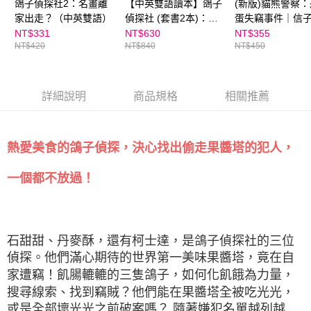
鴿子偵探社2：名畫離
【中英雙語讀本】鴿子
(新版)貓熊警察
家出走？（中英雙語）
偵探社 (套書2本)：果
蛋失竊事件｜信
醬塔不翼而飛、名畫離
NT$331
NT$630
NT$355
NT$420
NT$840
NT$450
家出走
詳細說明
商品規格
相關推薦
熱愛美食的鴿子偵探，決心找出偷走果醬塔的犯人，
一個都不放過！
石甜甜、丹麥酥，還有柯士達，是鴿子偵探社的三位
偵探。他們滿心期待的世界第一美味果醬塔，竟在自
家遭竊！飢腸轆轆的三隻鴿子，如何化飢餓為力量，
搜尋線索、找到竊賊？他們能在果醬塔全被吃光光，
或是全部壞光光之前破案嗎？ 隨著嫌犯名單越列越