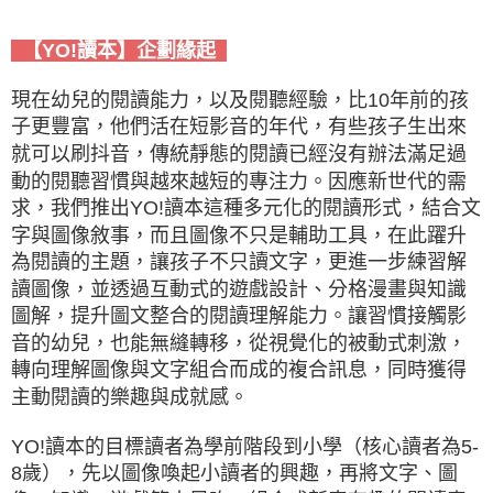
【YO!讀本】企劃緣起
現在幼兒的閱讀能力，以及閱聽經驗，比10年前的孩
子更豐富，他們活在短影音的年代，有些孩子生出來
就可以刷抖音，傳統靜態的閱讀已經沒有辦法滿足過
動的閱聽習慣與越來越短的專注力。因應新世代的需
求，我們推出YO!讀本這種多元化的閱讀形式，結合文
字與圖像敘事，而且圖像不只是輔助工具，在此躍升
為閱讀的主題，讓孩子不只讀文字，更進一步練習解
讀圖像，並透過互動式的遊戲設計、分格漫畫與知識
圖解，提升圖文整合的閱讀理解能力。讓習慣接觸影
音的幼兒，也能無縫轉移，從視覺化的被動式刺激，
轉向理解圖像與文字組合而成的複合訊息，同時獲得
主動閱讀的樂趣與成就感。
YO!讀本的目標讀者為學前階段到小學（核心讀者為5-
8歲），先以圖像喚起小讀者的興趣，再將文字、圖