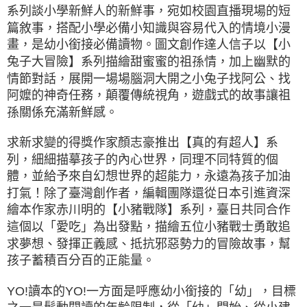
系列談小學新鮮人的新鮮事，宛如校園直播現場的短
篇敘事，搭配小學必備小知識與容易代入的情境小漫
畫，是幼小銜接必備讀物。圖文創作達人信子以【小
兔子大冒險】系列描繪甜蜜蜜的祖孫情，加上幽默的
情節對話，展開一場場腦洞大開之小兔子找阿公、找
阿嬤的神奇任務，顛覆傳統視角，遊戲式的故事讓祖
孫關係充滿新鮮感。
求新求變的得獎作家顏志豪推出【真的有超人】系
列，細細描摹孩子的內心世界，同理不同特質的個
體，並給予來自幻想世界的超能力，永遠為孩子加油
打氣！除了臺灣創作者，編輯團隊還從日本引進資深
繪本作家赤川明的【小豬戰隊】系列，臺日共同合作
這個以「愛吃」為出發點，描繪五位小豬戰士勇敢追
求夢想、發揮正義感、抵抗邪惡勢力的冒險故事，幫
孩子蓄積百分百的正能量。
YO!讀本的YO!一方面是呼應幼小銜接的「幼」，目標