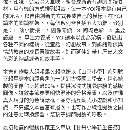
像、知識、遊戲等大風吹，組合成新奇有趣的閱讀素
材，用有機的方式排列組合，每一本YO!讀本都有自己
的DNA，以自由創新的方式長成自己的模樣。在YO!
讀本的閱讀框架下，每個系列皆含括五大功能，分別
是：1. 幼小銜接 2. 圖像閱讀 3. 跨域色彩 4. 重要
議題 5. 專注力養成。YO!讀本以此為架構，發展出
各種不同的樣貌，從童話、幻想故事，到訴諸環保與
情緒教育的成長冒險故事，進而延伸到帶有歷史人文
色彩的神話或奇幻故事等。
童書創作雙人組賴馬Ｘ賴曉妍以【山雨小學】系列號
召賴馬繪本的經典角色一起到古怪國上學去，精心繪
製的圖像佔比超過50%，提供沉浸式視覺體驗的滿版
圖像、讓敘事節奏更明快緊湊的分格漫畫，以及彷彿
真人現身的角色說話框，並穿插互動式小遊戲和小知
識，不只讓文本豐富有層次，也可作為線性閱讀之間
的注意力轉換練習，幫孩子調節閱讀的呼吸。
最接地氣的暢銷作家王文華以【甘丹小學新生任務】