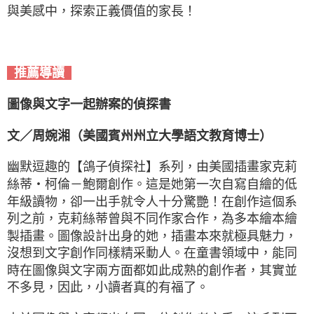
與美感中，探索正義價值的家長！
推薦導讀
圖像與文字一起辦案的偵探書
文／周婉湘（美國賓州州立大學語文教育博士）
幽默逗趣的【鴿子偵探社】系列，由美國插畫家克莉
絲蒂・柯倫－鮑爾創作。這是她第一次自寫自繪的低
年級讀物，卻一出手就令人十分驚艷！在創作這個系
列之前，克莉絲蒂曾與不同作家合作，為多本繪本繪
製插畫。圖像設計出身的她，插畫本來就極具魅力，
沒想到文字創作同樣精采動人。在童書領域中，能同
時在圖像與文字兩方面都如此成熟的創作者，其實並
不多見，因此，小讀者真的有福了。