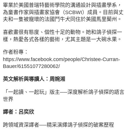
畢業於美國普瑞特藝術學院的溝通設計與插畫學系，
為童書作家與插畫家協會（SCBWI）成員。目前與丈
夫和一隻被寵壞的法國鬥牛犬同住於美國馬里蘭州。
喜歡畫很有態度、個性十足的動物。她和鴿子偵探一
樣，熱愛各式各樣的藝術，尤其主題是一大碗水果。
作者粉專：
https://www.facebook.com/people/Christee-Curran-
Bauer/61551077280062/
英文解析與導讀人：周婉湘
「一起讀、一起玩」版主──深度解析鴿子偵探的語言
世界
譯者：呂奕欣
跨領域資深譯者──精采演繹鴿子偵探的破案歷程