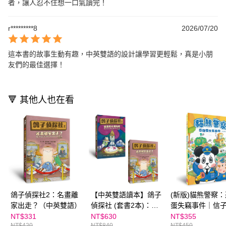
者，讓人忍不住想一口氣讀完！
r*********8
2026/07/20
這本書的故事生動有趣，中英雙語的設計讓學習更輕鬆，真是小朋
友們的最佳選擇！
🔻 其他人也在看
鴿子偵探社2：名畫離
【中英雙語讀本】鴿子
(新版)貓熊警察
家出走？（中英雙語）
偵探社 (套書2本)：果
蛋失竊事件｜信
醬塔不翼而飛、名畫離
NT$331
NT$630
NT$355
NT$420
NT$840
NT$450