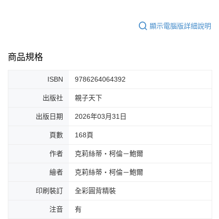
顯示電腦版詳細說明
商品規格
ISBN
9786264064392
出版社
親子天下
出版日期
2026年03月31日
頁數
168頁
作者
克莉絲蒂・柯倫－鮑爾
繪者
克莉絲蒂・柯倫－鮑爾
印刷裝訂
全彩圓背精裝
注音
有