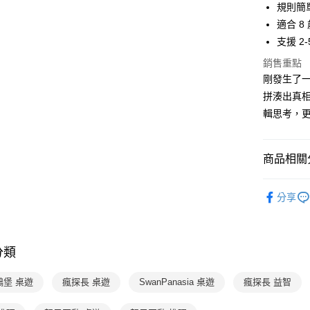
AFTEE先
規則簡
1.本服務
2.付款方
相關說明
適合 
流程，驗
【關於「A
支援 
ATM付款
完成交易
AFTEE
3.實際核
便利好安
銷售重點
4.訂單成
１．簡單
剛發生了
消。如遇
２．便利
運送方式
拼湊出真
無法說明
３．安心
【繳款方
輯思考，
付款後全家
1.分期款
【「AFT
醒簡訊。
每筆NT$7
１．於結帳
2.透過簡
付」結帳
商品相關分
帳／街口支
付款後7-1
２．訂單
３．收到繳
每筆NT$7
【注意事
分齡推薦
／ATM／
1.本服務
分享
※ 請注意
國內宅配/
熱門活動
用戶於交
絡購買商品
款買賣價
先享後付
每筆NT$7
2.基於同
※ 交易是
資料（包
是否繳費成
離島宅配
分類
用，由本
付客戶支
每筆NT$2
3.完整用
鵝堡 桌遊
瘋探長 桌遊
SwanPanasia 桌遊
瘋探長 益智
【注意事
１．透過由