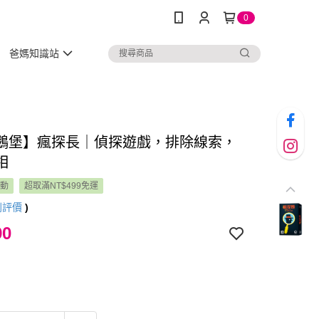
0
爸媽知識站
鵝堡】瘋探長｜偵探遊戲，排除線索，
相
活動
超取滿NT$499免運
則評價
)
90