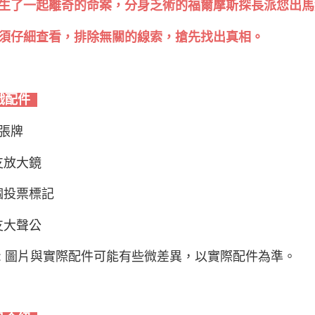
生了一起離奇的命案，分身乏術的福爾摩斯探長派您出馬
須仔細查看，排除無關的線索，搶先找出真相。
戲配件
 張牌
 支放大鏡
 個投票標記
 支大聲公
: 圖片與實際配件可能有些微差異，以實際配件為準。