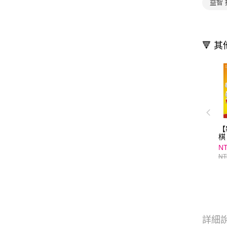
益智 
🔻 
【
棋
NT
NT
詳細