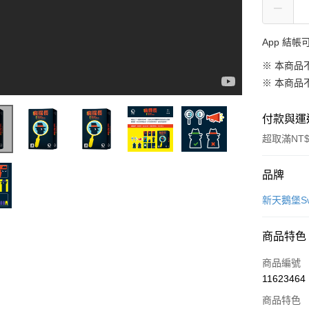
App 結
※ 本商品
※ 本商品
付款與運
超取滿NT$
付款方式
品牌
信用卡一
新天鵝堡Swa
LINE Pay
商品特色
Apple Pay
商品編號
大哥付你
11623464
相關說明
商品特色
【大哥付