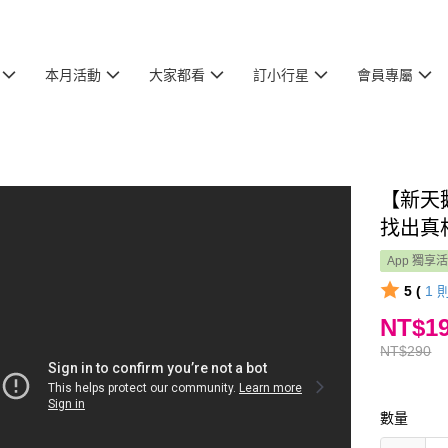
本月活動
大家都看
訂小行星
會員專屬
【新天
找出真
App 獨享
5 (
1
NT$1
NT$290
數量