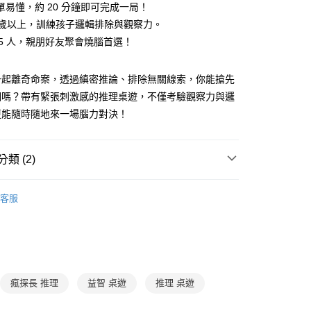
享後付
單易懂，約 20 分鐘即可完成一局！
由台灣大哥大提供，台灣大哥大用戶可立即使用無須另外申請。
式選擇「大哥付你分期」，訂單成立後會自動跳轉到大哥付的交易
8 歲以上，訓練孩子邏輯排除與觀察力。
證手機門號後，選擇欲分期的期數、繳款截止日，確認付款後即
FTEE先享後付」】
2-5 人，親朋好友聚會燒腦首選！
。
先享後付是「在收到商品之後才付款」的支付方式。 讓您購物簡單
准額度、可分期數及費用金額請依後續交易確認頁面所載為準。
心！
立30分鐘內，如未前往確認交易或遇審核未通過，訂單將自動取
：不需註冊會員、不需綁卡、不需儲值。
一起離奇命案，透過縝密推論、排除無關線索，你能搶先
「轉專審核」未通過狀況，表示未達大哥付你分期系統評分，恕
：只要手機號碼，簡訊認證，即可結帳。
相嗎？帶有緊張刺激感的推理桌遊，不僅考驗觀察力與邏
評估內容。
：先確認商品／服務後，再付款。
式說明】
更能隨時隨地來一場腦力對決！
取貨｜8/8-8/14運費優惠，結帳滿499即享免運。
項不併入電信帳單，「大哥付你分期」於每月結算日後寄送繳費提
EE先享後付」結帳流程】
0，滿NT$499(含以上)免運費
方式選擇「AFTEE先享後付」後，將跳轉至「AFTEE先享後
訊連結打開帳單後，可選擇「超商條碼／台灣大直營門市／銀行轉
頁面，進行簡訊認證並確認金額後，即可完成結帳。
類 (2)
付／iPASS MONEY」等通路繳費。
1取貨
成立數日內，您將收到繳費通知簡訊。
費通知簡訊後14天內，點擊此簡訊中的連結，可透過四大超商
0，滿NT$800(含以上)免運費
項】
7-12歲
益智玩具/桌遊
網路銀行／等多元方式進行付款，方視為交易完成。
係由「台灣大哥大股份有限公司」（以下簡稱本公司）所提供，讓
客服
：結帳手續完成當下不需立刻繳費，但若您需要取消訂單，請聯
郵寄 (不適用離島、海外及郵局i郵箱)
💰湊免運專區 (精選文具、用具)
易時，得透過本服務購買商品或服務，並由商店將買賣／分期付
的店家。未經商家同意取消之訂單仍視為有效，需透過AFTEE
金債權讓與本公司後，依約使用本公司帳單繳交帳款。
繳納相關費用。
0，滿NT$800(含以上)免運費
意付款使用「大哥付你分期」之契約關係目的，商店將以您的個人
否成功請以「AFTEE先享後付 」之結帳頁面顯示為準，若有關於
含姓名、電話或地址）提供予台灣大哥大進項蒐集、處理及利
功／繳費後需取消欲退款等相關疑問，請聯繫「AFTEE先享後
（澎湖、金門、馬祖、小琉球；不適用於郵局i郵箱）
公司與您本人進行分期帳單所需資料之確認、核對及更正。
援中心」
https://netprotections.freshdesk.com/support/home
00
戶服務條款，請詳閱以下連結：
https://oppay.tw/userRule
瘋探長 推理
益智 桌遊
推理 桌遊
項】
恩沛科技股份有限公司提供之「AFTEE先享後付」服務完成之