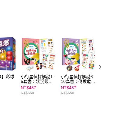
依本服務之必要範圍內提供個人資料，並將交易相關給付款項請
讓予恩沛科技股份有限公司。
個人資料處理事宜，請瀏覽以下網址：
ee.tw/terms/#terms3
年的使用者請事先徵得法定代理人或監護人之同意方可使用
E先享後付」，若未經同意申辦者引起之損失，本公司不負相關責
AFTEE先享後付」時，將依據個別帳號之用戶狀況，依本公司
核予不同之上限額度；若仍有額度不足之情形，本公司將視審查
用戶進行身份認證。
一人註冊多個帳號或使用他人資訊註冊。若發現惡意使用之情
科技股份有限公司將有權停止該用戶之使用額度並採取法律行
堡】彩球
小行星偵探解謎1-
小行星偵探解謎6-
【禾流】現身吧 
5套書：狀況頻頻
10套書：倒數危機
怪！妖怪偵探世界
出任務——跟著小
出任務——跟著小
旅行
NT$487
NT$487
NT$399
偵探動腦解謎，完
偵探動腦解謎，完
NT$650
NT$650
成任務挑戰！
成任務挑戰！