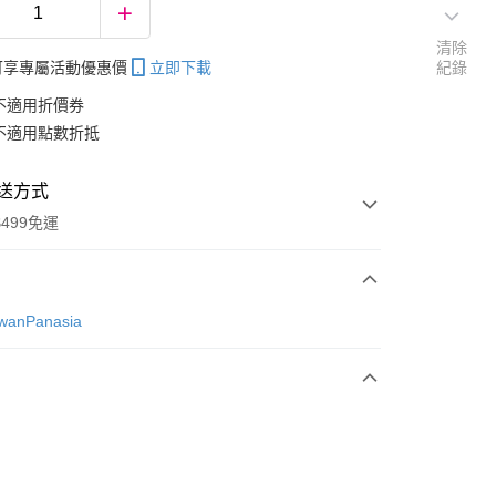
清除
帳可享專屬活動優惠價
立即下載
紀錄
不適用折價券
不適用點數折抵
送方式
499免運
次付款
nPanasia
分期
你分期使用說明】