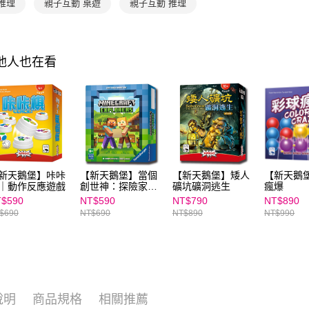
交易，需
推理
親子互動 桌遊
親子互動 推理
求債權轉
２．關於
https://aft
３．未成
其他人也在看
「AFTE
任。
４．使用「
即時審查
結果請求
５．嚴禁
形，恩沛
動。
新天鵝堡】咔咔
【新天鵝堡】當個
【新天鵝堡】矮人
【新天鵝
｜動作反應遊戲
創世神：探險家
礦坑礦洞逃生
瘋爆
Minecraft
$590
NT$590
NT$790
NT$890
Explorers－中文版
$690
NT$690
NT$890
NT$990
說明
商品規格
相關推薦