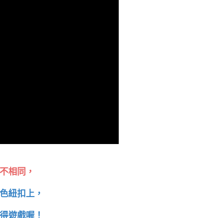
不相同，
色紐扣上，
得遊戲喔！