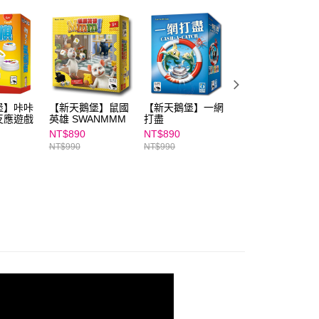
E先享後付」，若未經同意申辦者引起之損失，本公司不負相關責
AFTEE先享後付」時，將依據個別帳號之用戶狀況，依本公司
核予不同之上限額度；若仍有額度不足之情形，本公司將視審查
用戶進行身份認證。
一人註冊多個帳號或使用他人資訊註冊。若發現惡意使用之情
科技股份有限公司將有權停止該用戶之使用額度並採取法律行
堡】咔咔
【新天鵝堡】鼠國
【新天鵝堡】一網
【新天鵝堡】心靈
反應遊戲
英雄 SWANMMM
打盡
同步 The Mind－
中文版（靈光同
NT$890
NT$890
NT$490
線）
NT$990
NT$990
NT$590