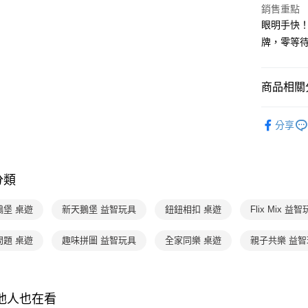
3.實際核
便利好安
銷售重點
4.訂單成
１．簡單
眼明手快
消。如遇
２．便利
運送方式
牌，零等
無法說明
３．安心
【繳款方
付款後全
1.分期款
【「AFT
醒簡訊。
每筆NT$7
１．於結帳
商品相關分
2.透過簡
付」結帳
帳／街口支
付款後7-1
２．訂單
分齡推薦
３．收到繳
分享
每筆NT$7
【注意事
／ATM／
熱門活動
1.本服務
※ 請注意
國內宅配/
用戶於交
絡購買商品
款買賣價
先享後付
每筆NT$7
分類
2.基於同
※ 交易是
資料（包
是否繳費成
離島宅配
用，由本
付客戶支
鵝堡 桌遊
新天鵝堡 益智玩具
鈕鈕相扣 桌遊
Flix Mix 益
每筆NT$2
3.完整用
【注意事
問題 桌遊
趣味拼圖 益智玩具
全家同樂 桌遊
親子共樂 益
１．透過由
交易，需
求債權轉
２．關於
https://aft
其他人也在看
３．未成