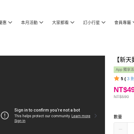
優惠
本月活動
大家都看
訂小行星
會員專屬
【新天鵝
App 獨享
5 (
3
NT$4
NT$590
數量