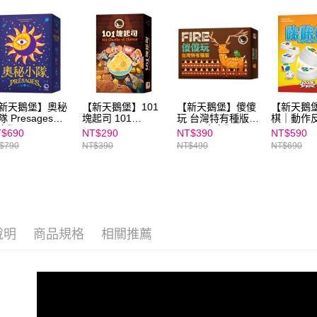
「AFTE
任。
４．使用「
即時審查
結果請求
５．嚴禁
形，恩沛
動。
新天鵝堡】奧秘
【新天鵝堡】101
【新天鵝堡】傻傻
【新天鵝
隊 Presages－
塊起司 101
玩 台灣特有種版
棋｜動作
文版
Chunks Of
Fire－中文版
$690
NT$290
NT$390
NT$590
Cheese－中文版
$790
NT$390
NT$490
NT$690
說明
商品規格
相關推薦