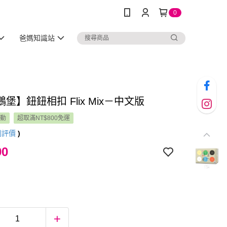
0
爸媽知識站
堡】鈕鈕相扣 Flix Mix－中文版
活動
超取滿NT$800免運
則評價
)
90