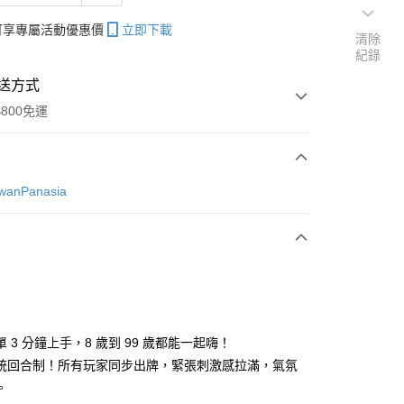
帳可享專屬活動優惠價
立即下載
清除
紀錄
送方式
800免運
次付款
nPanasia
分期
你分期使用說明】
享後付
 3 分鐘上手，8 歲到 99 歲都能一起嗨！
由台灣大哥大提供，台灣大哥大用戶可立即使用無須另外申請。
式選擇「大哥付你分期」，訂單成立後會自動跳轉到大哥付的交易
統回合制！所有玩家同步出牌，緊張刺激感拉滿，氣氛
證手機門號後，選擇欲分期的期數、繳款截止日，確認付款後即
FTEE先享後付」】
。
。
先享後付是「在收到商品之後才付款」的支付方式。 讓您購物簡單