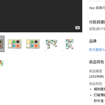
App 結
付款與運
超取滿NT$
付款方式
品牌
信用卡一
新天鵝堡Swa
LINE Pay
商品特色
Apple Pay
商品編號
大哥付你
11619585
相關說明
商品特色
【大哥付
AFTEE先
規則簡單
1.本服務
2.付款方
相關說明
打破傳
流程，驗
【關於「A
秒升溫
ATM付款
完成交易
AFTEE