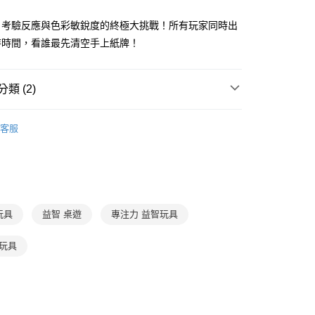
准額度、可分期數及費用金額請依後續交易確認頁面所載為準。
心！
立30分鐘內，如未前往確認交易或遇審核未通過，訂單將自動取
：不需註冊會員、不需綁卡、不需儲值。
！考驗反應與色彩敏銳度的終極大挑戰！所有玩家同時出
「轉專審核」未通過狀況，表示未達大哥付你分期系統評分，恕
：只要手機號碼，簡訊認證，即可結帳。
待時間，看誰最先清空手上紙牌！
評估內容。
：先確認商品／服務後，再付款。
式說明】
家取貨
項不併入電信帳單，「大哥付你分期」於每月結算日後寄送繳費提
EE先享後付」結帳流程】
0，滿NT$800(含以上)免運費
方式選擇「AFTEE先享後付」後，將跳轉至「AFTEE先享後
類 (2)
訊連結打開帳單後，可選擇「超商條碼／台灣大直營門市／銀行轉
頁面，進行簡訊認證並確認金額後，即可完成結帳。
付／iPASS MONEY」等通路繳費。
1取貨
成立數日內，您將收到繳費通知簡訊。
7-12歲
益智玩具/桌遊
費通知簡訊後14天內，點擊此簡訊中的連結，可透過四大超商
客服
0，滿NT$800(含以上)免運費
項】
網路銀行／等多元方式進行付款，方視為交易完成。
💰湊免運專區 (精選文具、用具)
係由「台灣大哥大股份有限公司」（以下簡稱本公司）所提供，讓
：結帳手續完成當下不需立刻繳費，但若您需要取消訂單，請聯
郵寄 (不適用離島、海外及郵局i郵箱)
易時，得透過本服務購買商品或服務，並由商店將買賣／分期付
的店家。未經商家同意取消之訂單仍視為有效，需透過AFTEE
金債權讓與本公司後，依約使用本公司帳單繳交帳款。
繳納相關費用。
0，滿NT$800(含以上)免運費
意付款使用「大哥付你分期」之契約關係目的，商店將以您的個人
否成功請以「AFTEE先享後付 」之結帳頁面顯示為準，若有關於
含姓名、電話或地址）提供予台灣大哥大進項蒐集、處理及利
功／繳費後需取消欲退款等相關疑問，請聯繫「AFTEE先享後
（澎湖、金門、馬祖、小琉球；不適用於郵局i郵箱）
公司與您本人進行分期帳單所需資料之確認、核對及更正。
援中心」
https://netprotections.freshdesk.com/support/home
智玩具
益智 桌遊
專注力 益智玩具
00
戶服務條款，請詳閱以下連結：
https://oppay.tw/userRule
項】
智玩具
恩沛科技股份有限公司提供之「AFTEE先享後付」服務完成之
依本服務之必要範圍內提供個人資料，並將交易相關給付款項請
讓予恩沛科技股份有限公司。
個人資料處理事宜，請瀏覽以下網址：
ee.tw/terms/#terms3
年的使用者請事先徵得法定代理人或監護人之同意方可使用