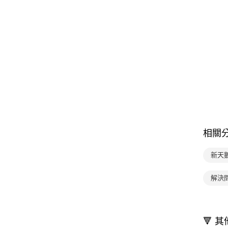
相關
新天
解決
🔻 