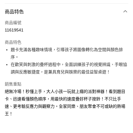
LINE Pay
商品特色
Apple Pay
商品編號
大哥付你分期
11619541
相關說明
【大哥付你分期使用說明】
AFTEE先享後付
商品特色
1.本服務由台灣大哥大提供，台灣大哥大用戶可立即使用無須另外申請。
2.付款方式選擇「大哥付你分期」，訂單成立後會自動跳轉到大哥付的交易
相關說明
題卡充滿各種趣味情境，引導孩子將圖像轉化為空間與顏色排
流程，驗證手機門號後，選擇欲分期的期數、繳款截止日，確認付款後即完
【關於「AFTEE先享後付」】
序。
成交易。
ATM付款
AFTEE先享後付是「在收到商品之後才付款」的支付方式。 讓您購物簡單
3.實際核准額度、可分期數及費用金額請依後續交易確認頁面所載為準。
在歡笑與刺激的疊杯過程中，全面訓練孩子的視覺辨識、手眼協
便利好安心！
4.訂單成立30分鐘內，如未前往確認交易或遇審核未通過，訂單將自動取
１．簡單：不需註冊會員、不需綁卡、不需儲值。
調與反應敏捷度，是兼具育兒與娛樂的最佳益智桌遊！
運送方式
消。如遇「轉專審核」未通過狀況，表示未達大哥付你分期系統評分，恕無
２．便利：只要手機號碼，簡訊認證，即可結帳。
法說明評估內容。
３．安心：先確認商品／服務後，再付款。
付款後全家取貨｜8/8-8/14運費優惠，結帳滿499即享免運。
銷售重點
【繳款方式說明】
1.分期款項不併入電信帳單，「大哥付你分期」於每月結算日後寄送繳費提
絕無冷場！秒懂上手，大人小孩一玩就上癮的派對神器！看到題目
每筆NT$70，滿NT$499(含以上)免運費
【「AFTEE先享後付」結帳流程】
醒簡訊。
１．於結帳方式選擇「AFTEE先享後付」後，將跳轉至「AFTEE先享後付」
卡、迅速看懂顏色順序，用最快的速度疊好杯子按鈴！不只比手
2.透過簡訊連結打開帳單後，可選擇「超商條碼／台灣大直營門市／銀行轉
付款後7-11取貨
結帳頁面，進行簡訊認證並確認金額後，即可完成結帳。
速、更考驗反應力與觀察力。全家同樂、朋友聚會不可或缺的熱場
帳／街口支付／iPASS MONEY」等通路繳費。
２．訂單成立數日內，您將收到繳費通知簡訊。
每筆NT$70，滿NT$800(含以上)免運費
王！
３．收到繳費通知簡訊後14天內，點擊此簡訊中的連結，可透過四大超商／
【注意事項】
ATM／網路銀行／等多元方式進行付款，方視為交易完成。
國內宅配/郵寄 (不適用離島、海外及郵局i郵箱)
1.本服務係由「台灣大哥大股份有限公司」（以下簡稱本公司）所提供，讓
※ 請注意：結帳手續完成當下不需立刻繳費，但若您需要取消訂單，請聯絡
用戶於交易時，得透過本服務購買商品或服務，並由商店將買賣／分期付款
每筆NT$70，滿NT$800(含以上)免運費
購買商品的店家。未經商家同意取消之訂單仍視為有效，需透過AFTEE先享