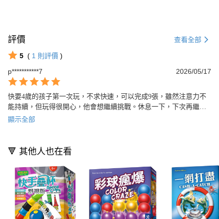
評價
查看全部
5
(
1
則評價
)
p***********7
2026/05/17
快要4歲的孩子第一次玩，不求快速，可以完成9張，雖然注意力不
能持續，但玩得很開心，他會想繼續挑戰。休息一下，下次再繼續
挑戰吧！
顯示全部
🔻 其他人也在看