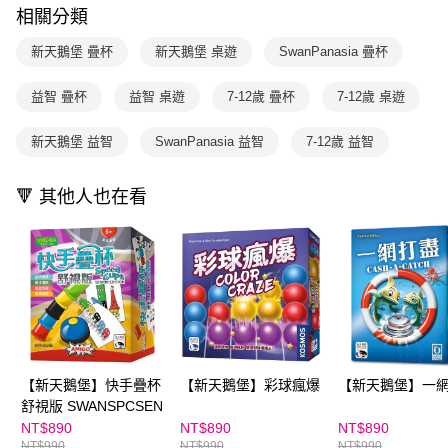
買賣價金債權讓與本公司後，依約使用本公司帳單繳交帳款。
後付繳納相關費用。
相關分類
2.基於同意付款使用「大哥付你分期」之契約關係目的，商店將以您的個人
離島宅配（澎湖、金門、馬祖、小琉球；不適用於郵局i郵箱）
※ 交易是否成功請以「AFTEE先享後付 」之結帳頁面顯示為準，若有關於
資料（包含姓名、電話或地址）提供予台灣大哥大進項蒐集、處理及利用，
是否繳費成功／繳費後需取消欲退款等相關疑問，請聯繫「AFTEE先享後付
新天鵝堡 疊杯
新天鵝堡 桌遊
SwanPanasia 疊杯
每筆NT$200
由本公司與您本人進行分期帳單所需資料之確認、核對及更正。
客戶支援中心」
https://netprotections.freshdesk.com/support/home
3.完整用戶服務條款，請詳閱以下連結：
https://oppay.tw/userRule
益智 疊杯
益智 桌遊
7-12歲 疊杯
7-12歲 桌遊
【注意事項】
１．透過由恩沛科技股份有限公司提供之「AFTEE先享後付」服務完成之交
易，需依本服務之必要範圍內提供個人資料，並將交易相關給付款項請求債
新天鵝堡 益智
SwanPanasia 益智
7-12歲 益智
權轉讓予恩沛科技股份有限公司。
２．關於個人資料處理事宜，請瀏覽以下網址：
https://aftee.tw/terms/#terms3
🔻 其他人也在看
３．未成年的使用者請事先徵得法定代理人或監護人之同意方可使用
「AFTEE先享後付」，若未經同意申辦者引起之損失，本公司不負相關責
任。
４．使用「AFTEE先享後付」時，將依據個別帳號之用戶狀況，依本公司即
時審查核予不同之上限額度；若仍有額度不足之情形，本公司將視審查結果
請求用戶進行身份認證。
５．嚴禁一人註冊多個帳號或使用他人資訊註冊。若發現惡意使用之情形，
恩沛科技股份有限公司將有權停止該用戶之使用額度並採取法律行動。
【新天鵝堡】快手疊杯
【新天鵝堡】彩球瘋爆
【新天鵝堡】一
舒視版 SWANSPCSEN
NT$890
NT$890
NT$890
NT$990
NT$990
NT$990