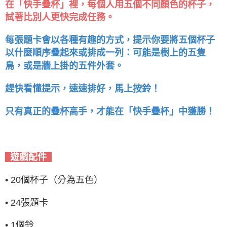
在「快手疊杯」裡，每個人用五個不同顏色的杯子，
試著比別人更快完成任務。
每張題卡會以各種有趣的方式，提示你要將五個杯子
以什麼順序疊起來或排成一列：可能是樹上的五隻
鳥，或是牆上掛的五件外套。
趕快看懂提示，速速排好，馬上按鈴！
只有真正的疊杯高手，才能在「快手疊杯」中獲勝！
遊戲配件
•
20個杯子（分為五色）
•
24張題卡
•
1個鈴