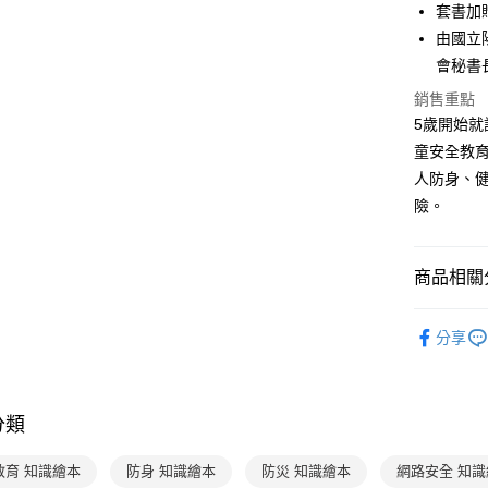
套書加
相關說明
【大哥付
由國立
AFTEE先
1.本服務
會秘書
2.付款方
相關說明
流程，驗
銷售重點
【關於「A
ATM付款
完成交易
AFTEE
5歲開始
3.實際核
便利好安
童安全教
4.訂單成
１．簡單
消。如遇
人防身、
２．便利
運送方式
無法說明
３．安心
險。
【繳款方
付款後全家
1.分期款
【「AFT
醒簡訊。
每筆NT$7
１．於結帳
2.透過簡
商品相關分
付」結帳
帳／街口支
付款後7-1
２．訂單
３．收到繳
分齡推薦
每筆NT$7
【注意事
／ATM／
分享
1.本服務
分齡推薦
※ 請注意
國內宅配/
用戶於交
絡購買商品
款買賣價
先享後付
每筆NT$7
2.基於同
※ 交易是
分類
資料（包
是否繳費成
離島宅配
用，由本
付客戶支
每筆NT$2
3.完整用
教育 知識繪本
防身 知識繪本
防災 知識繪本
網路安全 知