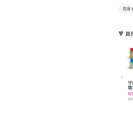
防身 
🔻 
守
職
識
NT
（
NT