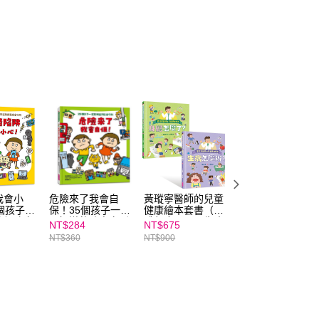
項】
航空運送
查看運費
恩沛科技股份有限公司提供之「AFTEE先享後付」服務完成之
依本服務之必要範圍內提供個人資料，並將交易相關給付款項請
讓予恩沛科技股份有限公司。
個人資料處理事宜，請瀏覽以下網址：
ee.tw/terms/#terms3
年的使用者請事先徵得法定代理人或監護人之同意方可使用
E先享後付」，若未經同意申辦者引起之損失，本公司不負相關責
AFTEE先享後付」時，將依據個別帳號之用戶狀況，依本公司
核予不同之上限額度；若仍有額度不足之情形，本公司將視審查
用戶進行身份認證。
一人註冊多個帳號或使用他人資訊註冊。若發現惡意使用之情
科技股份有限公司將有權停止該用戶之使用額度並採取法律行
我會小
危險來了我會自
黃瑽寧醫師的兒童
微生物小祕密知識
個孩子一
保！35個孩子一定
健康繪本套書（身
繪本（共四冊）
的網路安
要知道的防身守則
體怎麼了？＋生病
NT$284
NT$675
66折★三天快閃
怎麼辦？）
NT$360
NT$900
NT$844
NT$1,280