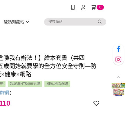
0
爸媽知識站
危險我有辦法！】繪本套書（共四
五歲開始就要學的全方位安全守則—防
災×健康×網路
活動
超取滿NT$499免運
國家/地區配送
則評價
)
110