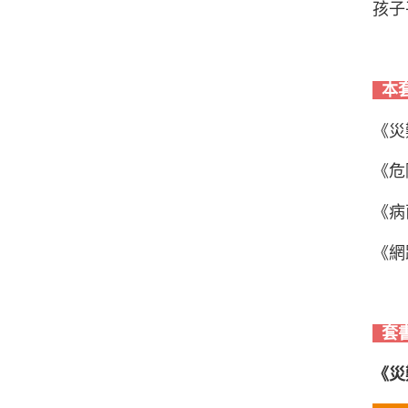
孩子
本
《災
《危
《病
《網
套
《災