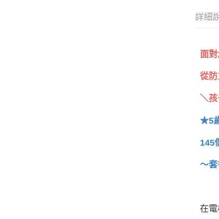
詳細
面對
從防
＼孩
★5
14
～套
在電