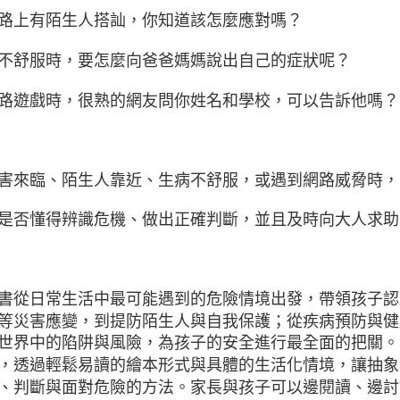
路上有陌生人搭訕，你知道該怎麼應對嗎？
不舒服時，要怎麼向爸爸媽媽說出自己的症狀呢？
路遊戲時，很熟的網友問你姓名和學校，可以告訴他嗎？
害來臨、陌生人靠近、生病不舒服，或遇到網路威脅時，
是否懂得辨識危機、做出正確判斷，並且及時向大人求助
書從日常生活中最可能遇到的危險情境出發，帶領孩子認
等災害應變，到提防陌生人與自我保護；從疾病預防與健
世界中的陷阱與風險，為孩子的安全進行最全面的把關。
，透過輕鬆易讀的繪本形式與具體的生活化情境，讓抽象
、判斷與面對危險的方法。家長與孩子可以邊閱讀、邊討