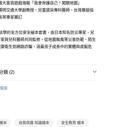
贈大富翁遊戲海報「我會保護自己！闖關地圖」
你分期使用說明】
陽明交通大學副教授、兒童感染專科醫師、台灣展翅協
享後付
由台灣大哥大提供，台灣大哥大用戶可立即使用無須另外申請。
長等專家審訂
式選擇「大哥付你分期」，訂單成立後會自動跳轉到大哥付的交易
證手機門號後，選擇欲分期的期數、繳款截止日，確認付款後即
FTEE先享後付」】
。
先享後付是「在收到商品之後才付款」的支付方式。 讓您購物簡單
就該學的全方位安全繪本套書，由日本知名防災專家、兒
准額度、可分期數及費用金額請依後續交易確認頁面所載為準。
心！
育家與兒科醫師共同監修。從地震颱風等災害防範、陌生
立30分鐘內，如未前往確認交易或遇審核未通過，訂單將自動取
：不需註冊會員、不需綁卡、不需儲值。
「轉專審核」未通過狀況，表示未達大哥付你分期系統評分，恕
健康衛生到網路詐騙，涵蓋孩子成長中的實體與虛擬危
：只要手機號碼，簡訊認證，即可結帳。
評估內容。
：先確認商品／服務後，再付款。
式說明】
取貨｜8/8-8/14運費優惠，結帳滿499即享免運。
項不併入電信帳單，「大哥付你分期」於每月結算日後寄送繳費提
EE先享後付」結帳流程】
0，滿NT$499(含以上)免運費
方式選擇「AFTEE先享後付」後，將跳轉至「AFTEE先享後
訊連結打開帳單後，可選擇「超商條碼／台灣大直營門市／銀行轉
類 (2)
頁面，進行簡訊認證並確認金額後，即可完成結帳。
付／iPASS MONEY」等通路繳費。
1取貨
成立數日內，您將收到繳費通知簡訊。
費通知簡訊後14天內，點擊此簡訊中的連結，可透過四大超商
3-6歲
知識繪本/讀本
0，滿NT$800(含以上)免運費
項】
網路銀行／等多元方式進行付款，方視為交易完成。
客服
係由「台灣大哥大股份有限公司」（以下簡稱本公司）所提供，讓
7-12歲
低年級童書
：結帳手續完成當下不需立刻繳費，但若您需要取消訂單，請聯
郵寄 (不適用離島、海外及郵局i郵箱)
易時，得透過本服務購買商品或服務，並由商店將買賣／分期付
的店家。未經商家同意取消之訂單仍視為有效，需透過AFTEE
金債權讓與本公司後，依約使用本公司帳單繳交帳款。
繳納相關費用。
0，滿NT$800(含以上)免運費
意付款使用「大哥付你分期」之契約關係目的，商店將以您的個人
否成功請以「AFTEE先享後付 」之結帳頁面顯示為準，若有關於
含姓名、電話或地址）提供予台灣大哥大進項蒐集、處理及利
功／繳費後需取消欲退款等相關疑問，請聯繫「AFTEE先享後
（澎湖、金門、馬祖、小琉球；不適用於郵局i郵箱）
公司與您本人進行分期帳單所需資料之確認、核對及更正。
援中心」
https://netprotections.freshdesk.com/support/home
00
戶服務條款，請詳閱以下連結：
https://oppay.tw/userRule
識繪本
自我保護 知識繪本
安全教育 繪本