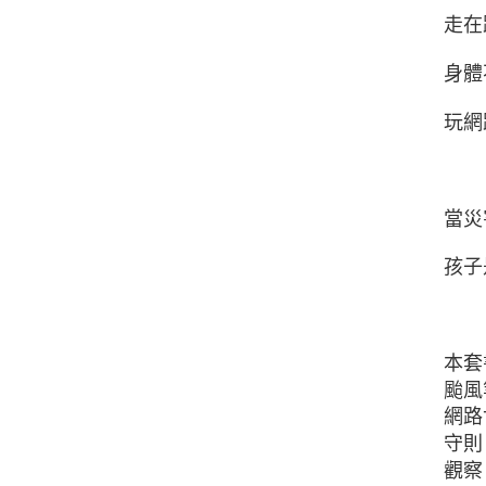
走在
身體
玩網
當災
孩子
本套
颱風
網路
守則
觀察