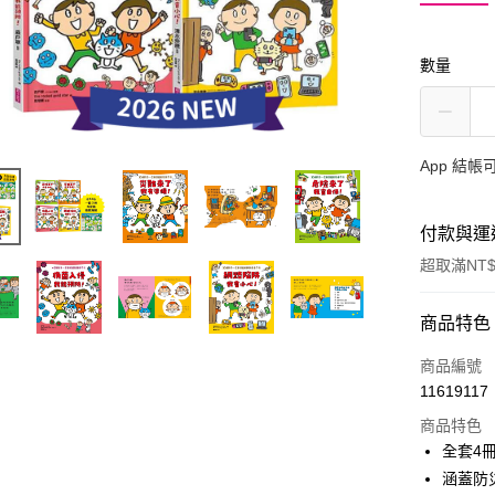
數量
App 結
付款與運
超取滿NT$
付款方式
商品特色
信用卡一
商品編號
11619117
LINE Pay
商品特色
Apple Pay
全套4
涵蓋防
大哥付你