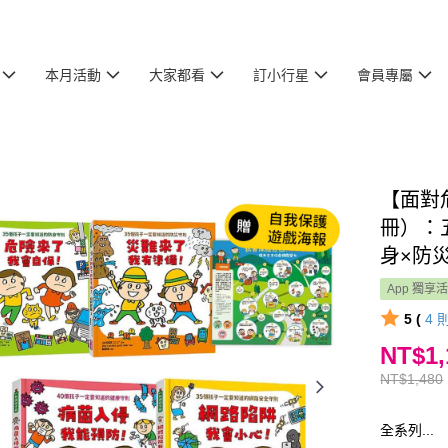
本月活動
大家都看
訂小行星
會員專屬
【面對
冊）：
身×防
App 獨享
5 (
4
NT$1,
NT$1,480
全系列...