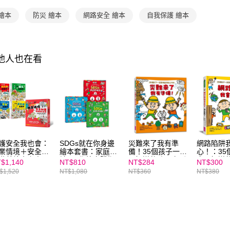
【注意事
海外包裹
１．透過由
繪本
防災 繪本
網路安全 繪本
自我保護 繪本
交易，需
求債權轉
２．關於
https://aft
其他人也在看
３．未成
「AFTE
任。
４．使用「
即時審查
結果請求
５．嚴禁
形，恩沛
動。
護安全我也會：
SDGs就在你身邊
災難來了我有準
網路陷阱
業情境＋安全知
繪本套書：家庭X
備！35個孩子一定
心！：35
遊戲繪本套書
社區X學校實踐指
要知道的防災守則
定要知道
$1,140
NT$810
NT$284
NT$300
新版，共四冊）
南（共三冊隨書附
全守則
$1,520
NT$1,080
NT$360
NT$380
贈SDGs遊戲海
報）