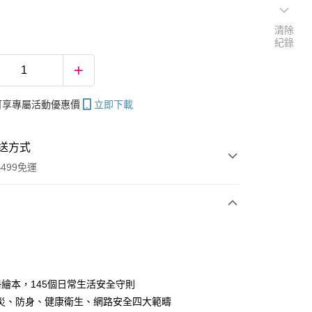
清除
紀錄
帳可享專屬活動優惠價
立即下載
送方式
499免運
次付款
冊繪本，145個日常生活安全守則
災、防身、健康衛生、網路安全四大範疇
分期