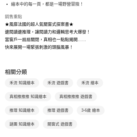
4.訂單成立30分鐘內，如未前往確認交易或遇審核未通過，訂單將自動取
１．簡單：不需註冊會員、不需綁卡、不需儲值。
繪本中的每一頁，都是一場野營冒險！
運送方式
消。如遇「轉專審核」未通過狀況，表示未達大哥付你分期系統評分，恕無
２．便利：只要手機號碼，簡訊認證，即可結帳。
法說明評估內容。
３．安心：先確認商品／服務後，再付款。
付款後全家取貨｜8/8-8/14運費優惠，結帳滿499即享免運。
銷售重點
【繳款方式說明】
1.分期款項不併入電信帳單，「大哥付你分期」於每月結算日後寄送繳費提
★風靡法國的超人氣關窗式探案書★
每筆NT$70，滿NT$499(含以上)免運費
【「AFTEE先享後付」結帳流程】
醒簡訊。
１．於結帳方式選擇「AFTEE先享後付」後，將跳轉至「AFTEE先享後付」
邊閱讀邊推理，讓閱讀力和邏輯思考大爆發！
2.透過簡訊連結打開帳單後，可選擇「超商條碼／台灣大直營門市／銀行轉
付款後7-11取貨
結帳頁面，進行簡訊認證並確認金額後，即可完成結帳。
當窗戶一扇扇關閉，真相也一點點揭開……
帳／街口支付／iPASS MONEY」等通路繳費。
２．訂單成立數日內，您將收到繳費通知簡訊。
每筆NT$70，滿NT$800(含以上)免運費
快來展開一場緊張刺激的頭腦風暴！
３．收到繳費通知簡訊後14天內，點擊此簡訊中的連結，可透過四大超商／
【注意事項】
ATM／網路銀行／等多元方式進行付款，方視為交易完成。
國內宅配/郵寄 (不適用離島、海外及郵局i郵箱)
1.本服務係由「台灣大哥大股份有限公司」（以下簡稱本公司）所提供，讓
※ 請注意：結帳手續完成當下不需立刻繳費，但若您需要取消訂單，請聯絡
用戶於交易時，得透過本服務購買商品或服務，並由商店將買賣／分期付款
每筆NT$70，滿NT$800(含以上)免運費
購買商品的店家。未經商家同意取消之訂單仍視為有效，需透過AFTEE先享
買賣價金債權讓與本公司後，依約使用本公司帳單繳交帳款。
後付繳納相關費用。
相關分類
2.基於同意付款使用「大哥付你分期」之契約關係目的，商店將以您的個人
離島宅配（澎湖、金門、馬祖、小琉球；不適用於郵局i郵箱）
※ 交易是否成功請以「AFTEE先享後付 」之結帳頁面顯示為準，若有關於
資料（包含姓名、電話或地址）提供予台灣大哥大進項蒐集、處理及利用，
是否繳費成功／繳費後需取消欲退款等相關疑問，請聯繫「AFTEE先享後付
禾流 知識繪本
禾流 遊戲書
禾流 繪本
每筆NT$200
由本公司與您本人進行分期帳單所需資料之確認、核對及更正。
客戶支援中心」
https://netprotections.freshdesk.com/support/home
3.完整用戶服務條款，請詳閱以下連結：
https://oppay.tw/userRule
真相推推推 知識繪本
真相推推推 遊戲書
【注意事項】
１．透過由恩沛科技股份有限公司提供之「AFTEE先享後付」服務完成之交
易，需依本服務之必要範圍內提供個人資料，並將交易相關給付款項請求債
推理 知識繪本
推理 遊戲書
3-6歲 繪本
權轉讓予恩沛科技股份有限公司。
２．關於個人資料處理事宜，請瀏覽以下網址：
謎團 知識繪本
關窗式 遊戲書
https://aftee.tw/terms/#terms3
３．未成年的使用者請事先徵得法定代理人或監護人之同意方可使用
「AFTEE先享後付」，若未經同意申辦者引起之損失，本公司不負相關責