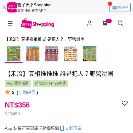
親子天下Shopping
開啟APP
立刻使用官方APP
0
【禾流】真相推推推 誰是犯人？：野營謎團
【禾流】真相推推推 誰是犯人？野營謎團
App 獨享活動
超取滿NT$499免運
5
(
8
則評價
)
NT$356
NT$450
App 結帳可享專屬活動優惠價
立即下載