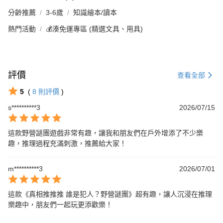
分齡推薦
3-6歲
知識繪本/讀本
熱門活動
💰湊免運專區 (精選文具、用具)
評價
查看全部
5
(
8
則評價
)
s**********3
2026/07/15
這款野營謎團遊戲非常有趣，讓我和朋友們在戶外增添了不少樂
趣，推理過程充滿刺激，推薦給大家！
m**********3
2026/07/01
這款《真相推推推 誰是犯人？野營謎團》超有趣，讓人沉浸在推理
樂趣中，朋友們一起玩更添歡樂！