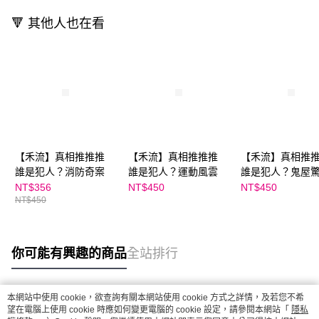
🔻 其他人也在看
【禾流】真相推推推
【禾流】真相推推推
【禾流】真相推
誰是犯人？消防奇案
誰是犯人？運動風雲
誰是犯人？鬼屋
NT$356
NT$450
NT$450
NT$450
你可能有興趣的商品
全站排行
本網站中使用 cookie，欲查詢有關本網站使用 cookie 方式之詳情，及若您不希
熱門標籤
望在電腦上使用 cookie 時應如何變更電腦的 cookie 設定，請參閱本網站「
隱私