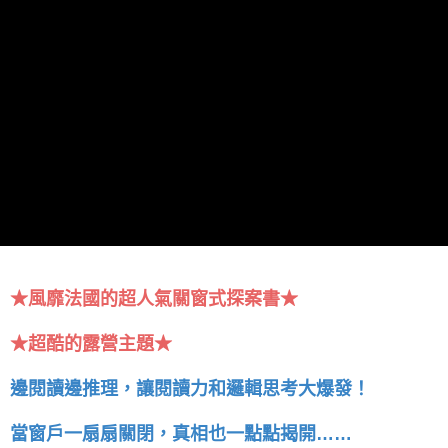
★風靡法國的超人氣關窗式探案書★
★超酷的露營主題★
邊閱讀邊推理，讓閱讀力和邏輯思考大爆發！
當窗戶一扇扇關閉，真相也一點點揭開……