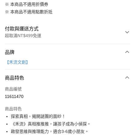
※ 本商品不適用折價券
※ 本商品不適用點數折抵
付款與運送方式
超取滿NT$499免運
付款方式
品牌
信用卡一次付款
【禾流文創】
LINE Pay
商品特色
Apple Pay
商品編號
大哥付你分期
11611470
相關說明
【大哥付你分期使用說明】
AFTEE先享後付
商品特色
1.本服務由台灣大哥大提供，台灣大哥大用戶可立即使用無須另外申請。
2.付款方式選擇「大哥付你分期」，訂單成立後會自動跳轉到大哥付的交易
相關說明
探索真相，揭開謎團的面紗！
流程，驗證手機門號後，選擇欲分期的期數、繳款截止日，確認付款後即完
【關於「AFTEE先享後付」】
《禾流》真相推推推，讓孩子成為小偵探。
成交易。
ATM付款
AFTEE先享後付是「在收到商品之後才付款」的支付方式。 讓您購物簡單
3.實際核准額度、可分期數及費用金額請依後續交易確認頁面所載為準。
啟發思維與推理能力，適合3-6歲小朋友。
便利好安心！