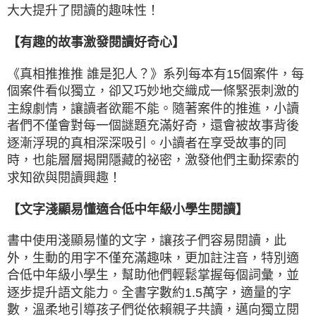
大大提升了閱讀的趣味性！
【有趣的故事激發閱讀好奇心】
《真相推推推 誰是犯人？》系列每本有15個案件，每
個案件看似獨立，卻又巧妙地交織成一條緊張刺激的
主線劇情，讓讀者欲罷不能。隨著案件的推進，小讀
者們不僅會對每一個謎題充滿好奇，還會被故事背後
逐漸浮現的真相深深吸引。小讀者在享受故事的同
時，也能層層揭開隱藏的祕密，激發他們主動探索的
求知欲與閱讀興趣！
【文字淺顯易懂適合低中年級小學生閱讀】
書中使用淺顯易懂的文字，讓孩子們容易閱讀，此
外，生動的用字不僅充滿趣味，更加註注音，特別適
合低中年級小學生，幫助他們輕鬆掌握每個詞彙，並
逐步提升語文能力。全書字數約1.5萬字，適量的字
數，溫柔地引導孩子們從依賴親子共讀，邁向獨立閱