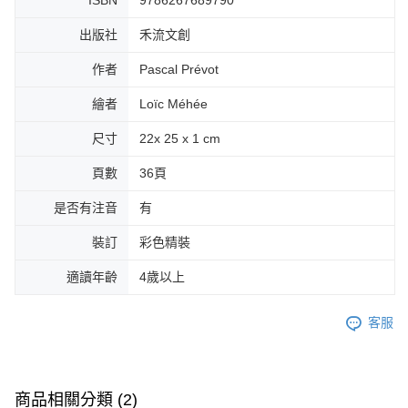
出版社
禾流文創
作者
Pascal Prévot
繪者
Loïc Méhée
尺寸
22x 25 x 1 cm
頁數
36頁
是否有注音
有
裝訂
彩色精裝
適讀年齡
4歲以上
客服
商品相關分類 (2)