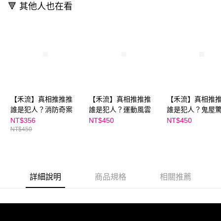
🔻 其他人也在看
任。
４．使用「AFTEE先享後付」時，將依據個別帳號之用戶狀況，依本公司即
時審查核予不同之上限額度；若仍有額度不足之情形，本公司將視審查結果
請求用戶進行身份認證。
５．嚴禁一人註冊多個帳號或使用他人資訊註冊。若發現惡意使用之情形，
恩沛科技股份有限公司將有權停止該用戶之使用額度並採取法律行動。
【禾流】真相推推推
【禾流】真相推推推
【禾流】真相推
誰是犯人？消防奇案
誰是犯人？運動風雲
誰是犯人？鬼屋
NT$356
NT$450
NT$450
NT$450
詳細說明
商品規格
相關推薦