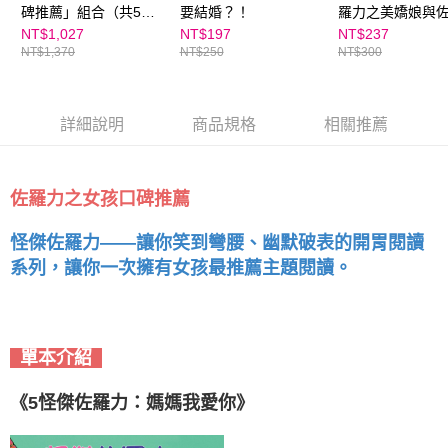
恩沛科技股份有限公司將有權停止該用戶之使用額度並採取法律行動。
碑推薦」組合（共5
要結婚？！
羅力之美嬌娘與
冊：12、19、22、
城
NT$1,027
NT$197
NT$237
NT$1,370
NT$250
NT$300
53、65集）
詳細說明
商品規格
相關推薦
佐羅力之女孩口碑推薦
怪傑佐羅力——讓你笑到彎腰、幽默破表的開胃閱讀
系列，讓你一次擁有女孩最推薦主題閱讀。
單本介紹
《5怪傑佐羅力：媽媽我愛你》