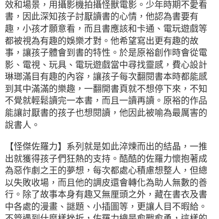
效和場景，用攝影機拍攝怪獸電影。少年時期不愛看
書，因此深知孩子討厭讀書的心情，他認為書要有
趣，小孩才願意看，而且書應該和卡通、電玩遊戲等
都被視為有趣的娛樂才對。他希望寫出更有趣的故
事，讓孩子體會到書的特性。於是原裕創作時會從電
影、電視、玩具、電玩遊戲當中尋找靈感，費心設計
琳瑯滿目有趣的內容，讓孩子每次翻閱書本時都能感
到其中滿滿的樂趣，一翻開書頁就不想停下來，不知
不覺就輕鬆讀完一本書，而且一讀再讀。原裕的作品
能讓討厭書的孩子也想閱讀，他因此被喻為最厲害的
說書人。
【怪傑佐羅力】系列就是如此淬煉而出的結晶，一推
出就獲得孩子們狂熱的支持。酷酷的佐羅力懷抱著成
為惡作劇之王的夢想，每次都處心積慮想整人，但總
以失敗收場，而且他的調皮還會轉化為助人無數的善
行。除了故事本身有趣又無厘頭之外，藏在書衣及書
中各處的漫畫、謎題、小插圖等，更讓人目不暇給。
不管遇到什麼樣挫折，佐羅力總是愈戰愈勇，這樣的