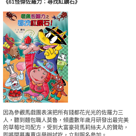
《61怪傑佐羅力：尋找紅鑽石》
因為參觀馬戲團表演把所有錢都花光光的佐羅力三
人，聽到麵包職人莫魯，傾盡數年歲月研發出最完美
的草莓吐司配方，受到大富豪荷馬莉絲夫人的贊助，
即將開幕專賣店舉辦試吃，立刻報名參加。