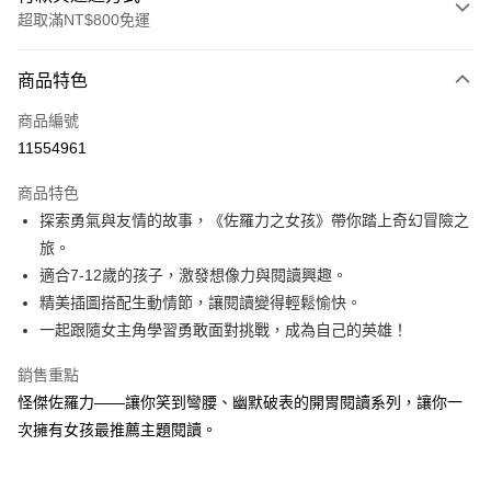
超取滿NT$800免運
付款方式
商品特色
信用卡一次付款
商品編號
LINE Pay
11554961
Apple Pay
商品特色
大哥付你分期
探索勇氣與友情的故事，《佐羅力之女孩》帶你踏上奇幻冒險之
相關說明
旅。
【大哥付你分期使用說明】
適合7-12歲的孩子，激發想像力與閱讀興趣。
AFTEE先享後付
1.本服務由台灣大哥大提供，台灣大哥大用戶可立即使用無須另外申請。
精美插圖搭配生動情節，讓閱讀變得輕鬆愉快。
2.付款方式選擇「大哥付你分期」，訂單成立後會自動跳轉到大哥付的交易
相關說明
流程，驗證手機門號後，選擇欲分期的期數、繳款截止日，確認付款後即完
一起跟隨女主角學習勇敢面對挑戰，成為自己的英雄！
【關於「AFTEE先享後付」】
成交易。
ATM付款
AFTEE先享後付是「在收到商品之後才付款」的支付方式。 讓您購物簡單
3.實際核准額度、可分期數及費用金額請依後續交易確認頁面所載為準。
銷售重點
便利好安心！
4.訂單成立30分鐘內，如未前往確認交易或遇審核未通過，訂單將自動取
１．簡單：不需註冊會員、不需綁卡、不需儲值。
怪傑佐羅力——讓你笑到彎腰、幽默破表的開胃閱讀系列，讓你一
運送方式
消。如遇「轉專審核」未通過狀況，表示未達大哥付你分期系統評分，恕無
２．便利：只要手機號碼，簡訊認證，即可結帳。
法說明評估內容。
次擁有女孩最推薦主題閱讀。
３．安心：先確認商品／服務後，再付款。
付款後全家取貨
【繳款方式說明】
1.分期款項不併入電信帳單，「大哥付你分期」於每月結算日後寄送繳費提
每筆NT$70，滿NT$800(含以上)免運費
【「AFTEE先享後付」結帳流程】
醒簡訊。