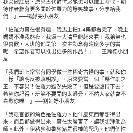
我笑破肚皮，原來古代對付惡龍也可以跟上時代。期
待作者能有更多關於佐羅力的爆笑故事，分享給我
們！」──楊靜雯小朋友
「佐羅力實在很有趣，我馬上把1-4集都看完了，晚上
媽媽不准我熬夜，我還一大清早爬起來看！我弟弟也
很喜歡，大班的他是第一次主動念有這麼多字的書
呢！希望作者可以推出更多的作品！」──王瀚德小朋
友
「我們班上常常有同學做一些稀奇古怪的事，就和你
一樣「聰明反被聰明誤」。原來要當一個「惡作劇之
王」不容易！佐羅力雖然失敗了，但是要堅持下去。
希望你記得，玩笑不要開的太過分，不然大家就會不
喜歡你喔！」──劉芷妤小朋友
「我最喜歡的角色是佐羅力。他什麼東西都想得出
來，而且都做得出來，實在太厲害了，讓我想拜他為
師。此外，伊豬豬和魯豬豬是很棒的配角，他們個性