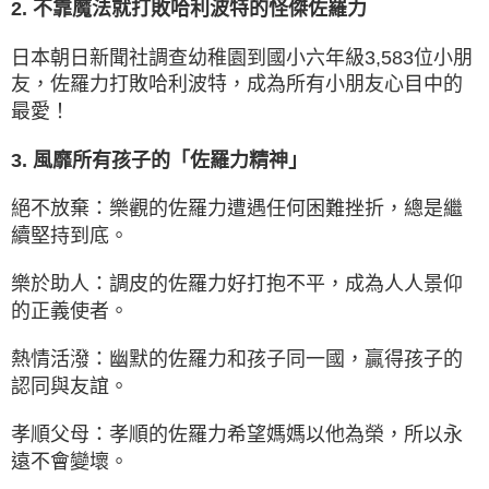
2. 不靠魔法就打敗哈利波特的怪傑佐羅力
日本朝日新聞社調查幼稚園到國小六年級3,583位小朋
友，佐羅力打敗哈利波特，成為所有小朋友心目中的
最愛！
3. 風靡所有孩子的「佐羅力精神」
絕不放棄：樂觀的佐羅力遭遇任何困難挫折，總是繼
續堅持到底。
樂於助人：調皮的佐羅力好打抱不平，成為人人景仰
的正義使者。
熱情活潑：幽默的佐羅力和孩子同一國，贏得孩子的
認同與友誼。
孝順父母：孝順的佐羅力希望媽媽以他為榮，所以永
遠不會變壞。