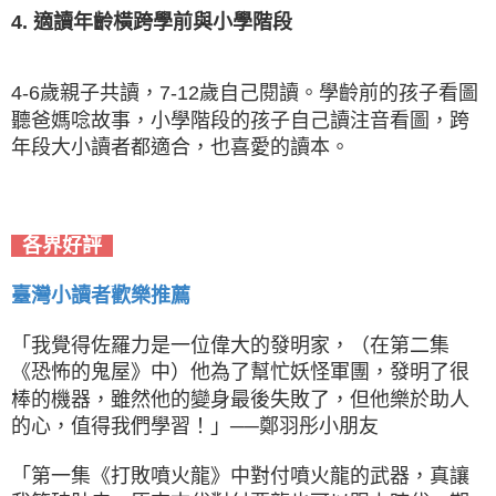
4. 適讀年齡橫跨學前與小學階段
4-6歲親子共讀，7-12歲自己閱讀。學齡前的孩子看圖
聽爸媽唸故事，小學階段的孩子自己讀注音看圖，跨
年段大小讀者都適合，也喜愛的讀本。
各界好評
臺灣小讀者歡樂推薦
「我覺得佐羅力是一位偉大的發明家，（在第二集
《恐怖的鬼屋》中）他為了幫忙妖怪軍團，發明了很
棒的機器，雖然他的變身最後失敗了，但他樂於助人
的心，值得我們學習！」──鄭羽彤小朋友
「第一集《打敗噴火龍》中對付噴火龍的武器，真讓