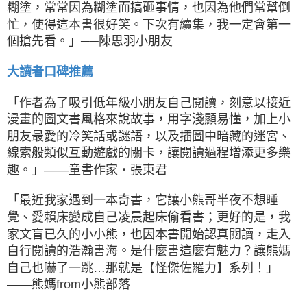
糊塗，常常因為糊塗而搞砸事情，也因為他們常幫倒
忙，使得這本書很好笑。下次有續集，我一定會第一
個搶先看。」──陳思羽小朋友
大讀者口碑推薦
「作者為了吸引低年級小朋友自己閱讀，刻意以接近
漫畫的圖文書風格來說故事，用字淺顯易懂，加上小
朋友最愛的冷笑話或謎語，以及插圖中暗藏的迷宮、
線索般類似互動遊戲的關卡，讓閱讀過程增添更多樂
趣。」——童書作家‧張東君
「最近我家遇到一本奇書，它讓小熊哥半夜不想睡
覺、愛賴床變成自己凌晨起床偷看書；更好的是，我
家文盲已久的小小熊，也因本書開始認真閱讀，走入
自行閱讀的浩瀚書海。是什麼書這麼有魅力？讓熊媽
自己也嚇了一跳…那就是【怪傑佐羅力】系列！」
——熊媽from小熊部落