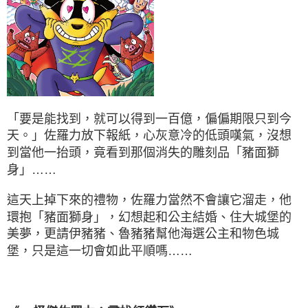
「要是能找到，就可以得到一百億，偏偏期限只到今
天。」佐羅力放下報紙，心灰意冷的低頭嘆氣，沒想
到當他一抬頭，竟看到那個消失的雕刻品「豬面獅
身」……
這天上掉下來的禮物，佐羅力當然不會讓它溜走，他
環抱「豬面獅身」，幻想起和公主結婚、住大城堡的
美夢，更請伊豬豬、魯豬豬幫他海選公主和物色城
堡，只是這一切會如此平順嗎……