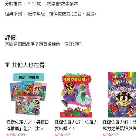
分齡推薦
7-12歲
橋梁書/故事讀本
經典系列
低中年級｜怪傑佐羅力 (注音、漫畫)
評價
喜歡這個商品嗎？購買後給他一個好評吧
🔻 其他人也在看
怪傑佐羅力之「男孩口
怪傑佐羅力17：佐羅力
怪傑佐羅力47：
碑推薦」組合（共5
要結婚？！
羅力之美嬌娘與
冊：12、19、22、
城
NT$1,027
NT$197
NT$237