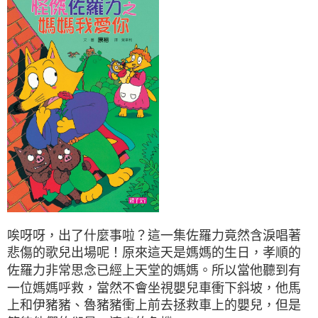
唉呀呀，出了什麼事啦？這一集佐羅力竟然含淚唱著
悲傷的歌兒出場呢！原來這天是媽媽的生日，孝順的
佐羅力非常思念已經上天堂的媽媽。所以當他聽到有
一位媽媽呼救，當然不會坐視嬰兒車衝下斜坡，他馬
上和伊豬豬、魯豬豬衝上前去拯救車上的嬰兒，但是