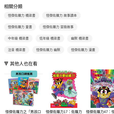
１．於結帳方式選擇「AFTEE先享後付」後，將跳轉至「AFTEE先享後付」
2.透過簡訊連結打開帳單後，可選擇「超商條碼／台灣大直營門市／銀行轉
付款後7-11取貨
結帳頁面，進行簡訊認證並確認金額後，即可完成結帳。
相關分類
帳／街口支付／iPASS MONEY」等通路繳費。
２．訂單成立數日內，您將收到繳費通知簡訊。
每筆NT$70，滿NT$800(含以上)免運費
３．收到繳費通知簡訊後14天內，點擊此簡訊中的連結，可透過四大超商／
怪傑佐羅力 橋梁書
怪傑佐羅力 故事讀本
【注意事項】
ATM／網路銀行／等多元方式進行付款，方視為交易完成。
國內宅配/郵寄 (不適用離島、海外及郵局i郵箱)
1.本服務係由「台灣大哥大股份有限公司」（以下簡稱本公司）所提供，讓
※ 請注意：結帳手續完成當下不需立刻繳費，但若您需要取消訂單，請聯絡
用戶於交易時，得透過本服務購買商品或服務，並由商店將買賣／分期付款
怪傑佐羅力 童書
怪傑佐羅力 冒險故事
每筆NT$70，滿NT$800(含以上)免運費
購買商品的店家。未經商家同意取消之訂單仍視為有效，需透過AFTEE先享
買賣價金債權讓與本公司後，依約使用本公司帳單繳交帳款。
後付繳納相關費用。
2.基於同意付款使用「大哥付你分期」之契約關係目的，商店將以您的個人
離島宅配（澎湖、金門、馬祖、小琉球；不適用於郵局i郵箱）
※ 交易是否成功請以「AFTEE先享後付 」之結帳頁面顯示為準，若有關於
中年級 橋梁書
低年級 橋梁書
幽默 橋梁書
資料（包含姓名、電話或地址）提供予台灣大哥大進項蒐集、處理及利用，
是否繳費成功／繳費後需取消欲退款等相關疑問，請聯繫「AFTEE先享後付
每筆NT$200
由本公司與您本人進行分期帳單所需資料之確認、核對及更正。
客戶支援中心」
https://netprotections.freshdesk.com/support/home
3.完整用戶服務條款，請詳閱以下連結：
https://oppay.tw/userRule
注音 橋梁書
怪傑佐羅力 幽默
怪傑佐羅力 漫畫
海外包裹航空運送
查看運費
【注意事項】
１．透過由恩沛科技股份有限公司提供之「AFTEE先享後付」服務完成之交
🔻 其他人也在看
易，需依本服務之必要範圍內提供個人資料，並將交易相關給付款項請求債
權轉讓予恩沛科技股份有限公司。
２．關於個人資料處理事宜，請瀏覽以下網址：
https://aftee.tw/terms/#terms3
３．未成年的使用者請事先徵得法定代理人或監護人之同意方可使用
「AFTEE先享後付」，若未經同意申辦者引起之損失，本公司不負相關責
任。
４．使用「AFTEE先享後付」時，將依據個別帳號之用戶狀況，依本公司即
時審查核予不同之上限額度；若仍有額度不足之情形，本公司將視審查結果
請求用戶進行身份認證。
５．嚴禁一人註冊多個帳號或使用他人資訊註冊。若發現惡意使用之情形，
怪傑佐羅力之「男孩口
怪傑佐羅力17：佐羅力
怪傑佐羅力47：