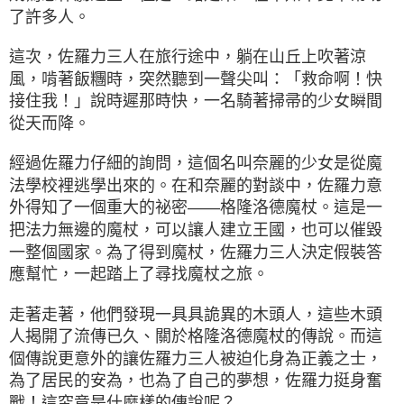
了許多人。
這次，佐羅力三人在旅行途中，躺在山丘上吹著涼
風，啃著飯糰時，突然聽到一聲尖叫：「救命啊！快
接住我！」說時遲那時快，一名騎著掃帚的少女瞬間
從天而降。
經過佐羅力仔細的詢問，這個名叫奈麗的少女是從魔
法學校裡逃學出來的。在和奈麗的對談中，佐羅力意
外得知了一個重大的祕密——格隆洛德魔杖。這是一
把法力無邊的魔杖，可以讓人建立王國，也可以催毀
一整個國家。為了得到魔杖，佐羅力三人決定假裝答
應幫忙，一起踏上了尋找魔杖之旅。
走著走著，他們發現一具具詭異的木頭人，這些木頭
人揭開了流傳已久、關於格隆洛德魔杖的傳說。而這
個傳說更意外的讓佐羅力三人被迫化身為正義之士，
為了居民的安為，也為了自己的夢想，佐羅力挺身奮
戰！這究竟是什麼樣的傳說呢？