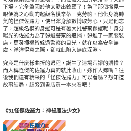
下場，完全肇因於他太愛出鋒頭了！為了那個撇見一
眼便為之心動的超級名模辛蒂．克勞豹，他化身為帥
氣的怪傑佐羅力，使出渾身解數博取芳心，只是他忘
了，超級名模的身邊可是有著大批警察保護呢！身分
曝光的佐羅力為了躲避警察的追捕，躲進了一家服裝
店，更發揮機智躲過警察的目光，就在以為安全無
虞、洋洋得意之際，卻就此陷入無底深淵。
究竟是什麼樣曲折的過程，誕生了這場荒謬的婚禮？
而人稱怪傑的佐羅力真的就此收山，嫁作人婦嗎？往
後我們還有精采的「怪傑佐羅力」可以看嗎？想知道
故事結局，趕緊到書店買一本來看吧！
《31怪傑佐羅力：神祕魔法少女》