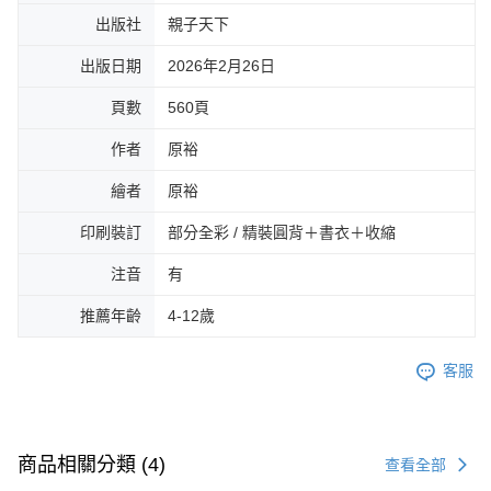
出版社
親子天下
出版日期
2026年2月26日
頁數
560頁
作者
原裕
繪者
原裕
印刷裝訂
部分全彩 / 精裝圓背＋書衣＋收縮
注音
有
推薦年齡
4-12歲
客服
商品相關分類 (4)
查看全部