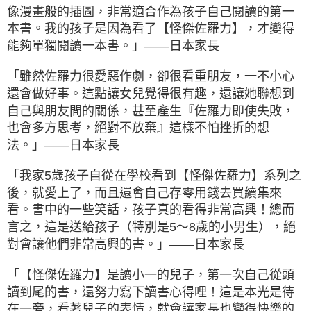
像漫畫般的插圖，非常適合作為孩子自己閱讀的第一
本書。我的孩子是因為看了【怪傑佐羅力】，才變得
能夠單獨閱讀一本書。」——日本家長
「雖然佐羅力很愛惡作劇，卻很看重朋友，一不小心
還會做好事。這點讓女兒覺得很有趣，還讓她聯想到
自己與朋友間的關係，甚至產生『佐羅力即使失敗，
也會多方思考，絕對不放棄』這樣不怕挫折的想
法。」——日本家長
「我家5歲孩子自從在學校看到【怪傑佐羅力】系列之
後，就愛上了，而且還會自己存零用錢去買續集來
看。書中的一些笑話，孩子真的看得非常高興！總而
言之，這是送給孩子（特別是5〜8歲的小男生），絕
對會讓他們非常高興的書。」——日本家長
「【怪傑佐羅力】是讀小一的兒子，第一次自己從頭
讀到尾的書，還努力寫下讀書心得哩！這是本光是待
在一旁，看著兒子的表情，就會讓家長也變得快樂的