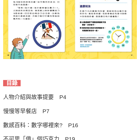
目錄
人物介紹與故事提要 P4
慢慢等早餐店 P7
數感百科：數字哪裡來? P16
不可思「億」個巧克力 P19