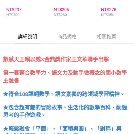
NT$237
NT$205
NT$276
NT$300
NT$260
NT$350
詳細說明
商品規格
相關推薦
數感天王賴以威X金鼎獎作家王文華聯手出擊
第一套整合數學力、語文力及動手做概念的國小數學
主題書
★符合108課綱數學、語文素養的跨領域學習精神。
★包含超有趣的冒險故事、生活化的數學百科、動腦
思考的手作遊戲。
★輕鬆融會「平面」、「面積與圓」、「對稱」與