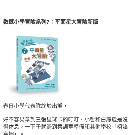
數感小學冒險系列7：平面星大冒險新版
春日小學代表隊終於出爐，
好不容易拿到三張星球卡的叮叮、小哲和白熊還是沒
得休息，一下子就滑到集訓室準備和其他學校「椅嬌
高蝦」。