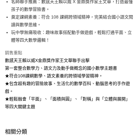
【注意事項】
名師聯手推薦：數感天王賴以威 X 金鼎獎作家王文華，打造最懂
ATM／網路銀行／等多元方式進行付款，方視為交易完成。
國內宅配/郵寄 (不適用離島、海外及郵局i郵箱)
1.本服務係由「台灣大哥大股份有限公司」（以下簡稱本公司）所提供，讓
孩子的數學冒險書。
※ 請注意：結帳手續完成當下不需立刻繳費，但若您需要取消訂單，請聯絡
用戶於交易時，得透過本服務購買商品或服務，並由商店將買賣／分期付款
每筆NT$70，滿NT$800(含以上)免運費
購買商品的店家。未經商家同意取消之訂單仍視為有效，需透過AFTEE先享
奠定課綱素養：符合 108 課綱跨領域精神，完美結合國小語文閱
買賣價金債權讓與本公司後，依約使用本公司帳單繳交帳款。
後付繳納相關費用。
2.基於同意付款使用「大哥付你分期」之契約關係目的，商店將以您的個人
讀與數學思維。
離島宅配（澎湖、金門、馬祖、小琉球；不適用於郵局i郵箱）
※ 交易是否成功請以「AFTEE先享後付 」之結帳頁面顯示為準，若有關於
資料（包含姓名、電話或地址）提供予台灣大哥大進項蒐集、處理及利用，
是否繳費成功／繳費後需取消欲退款等相關疑問，請聯繫「AFTEE先享後付
玩中學無痛吸收：趣味故事搭配動手做遊戲，輕鬆打通平面、立
每筆NT$200
由本公司與您本人進行分期帳單所需資料之確認、核對及更正。
客戶支援中心」
https://netprotections.freshdesk.com/support/home
體等四大數學邏輯！
3.完整用戶服務條款，請詳閱以下連結：
https://oppay.tw/userRule
海外包裹航空運送
查看運費
【注意事項】
銷售重點
１．透過由恩沛科技股份有限公司提供之「AFTEE先享後付」服務完成之交
易，需依本服務之必要範圍內提供個人資料，並將交易相關給付款項請求債
數感天王賴以威X金鼎獎作家王文華聯手出擊
權轉讓予恩沛科技股份有限公司。
第一套整合數學力、語文力及動手做概念的國小數學主題書
２．關於個人資料處理事宜，請瀏覽以下網址：
★符合108課綱數學、語文素養的跨領域學習精神。
https://aftee.tw/terms/#terms3
３．未成年的使用者請事先徵得法定代理人或監護人之同意方可使用
★包含超有趣的冒險故事、生活化的數學百科、動腦思考的手作遊
「AFTEE先享後付」，若未經同意申辦者引起之損失，本公司不負相關責
戲。
任。
４．使用「AFTEE先享後付」時，將依據個別帳號之用戶狀況，依本公司即
★輕鬆融會「平面」、「面積與圓」、「對稱」與「立體與展開」
時審查核予不同之上限額度；若仍有額度不足之情形，本公司將視審查結果
等四大關鍵主題
請求用戶進行身份認證。
５．嚴禁一人註冊多個帳號或使用他人資訊註冊。若發現惡意使用之情形，
恩沛科技股份有限公司將有權停止該用戶之使用額度並採取法律行動。
相關分類