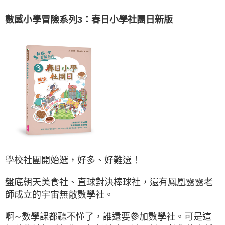
數感小學冒險系列3：春日小學社團日新版
學校社團開始選，好多、好難選！
盤底朝天美食社、直球對決棒球社，還有鳳凰露露老
師成立的宇宙無敵數學社。
啊∼數學課都聽不懂了，誰還要參加數學社。可是這