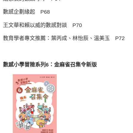
數感企劃緣起 P68
王文華和賴以威的數感對談 P70
教育學者專文推薦：葉丙成、林怡辰、溫美玉 P72
數感小學冒險系列6：金麻雀召集令新版