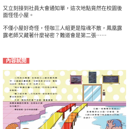
又立刻接到社員大會通知單，這次地點竟然在校園後
面怪怪小屋。
不僅小屋好奇怪，怪咖三人組更是陰魂不散，鳳凰露
露老師又藏著什麼祕密？難道會是第二張⋯⋯
內容試閱