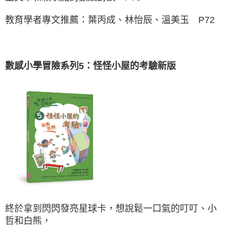
教育學者專文推薦：葉丙成、林怡辰、溫美玉 P72
數感小學冒險系列5：怪怪小屋的考驗新版
終於拿到閃閃發亮星球卡，想說鬆一口氣的叮叮、小
哲和白熊，