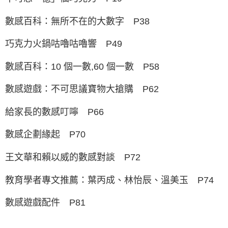
數感百科：無所不在的大數字 P38
巧克力火鍋咕嚕咕嚕響 P49
數感百科：10 個一數,60 個一數 P58
數感遊戲：不可思議寶物大搶購 P62
給家長的數感叮嚀 P66
數感企劃緣起 P70
王文華和賴以威的數感對談 P72
教育學者專文推薦：葉丙成、林怡辰、溫美玉 P74
數感遊戲配件 P81