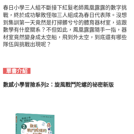
春日小學三人組不斷接下紅髮老師鳳凰露露的數字挑
戰，終於成功擊敗怪咖三人組成為春日代表隊。沒想
到集訓第一天竟然是打掃髒兮兮的體育器材室，這跟
數學有什麼關系？不但如此，鳳凰露露隨手一指，器
材室竟然變身成太空船，飛到外太空，到底還有哪些
隊伍與挑戰出現呢？
單書介紹
數感小學冒險系列2：旋風戰鬥陀螺的祕密新版