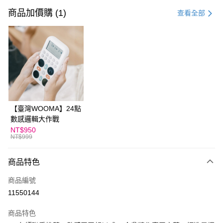
信用卡一次付款
商品加價購 (1)
查看全部
LINE Pay
Apple Pay
大哥付你分期
相關說明
【大哥付你分期使用說明】
AFTEE先享後付
1.本服務由台灣大哥大提供，台灣大哥大用戶可立即使用無須另外申請。
【臺灣WOOMA】24點
2.付款方式選擇「大哥付你分期」，訂單成立後會自動跳轉到大哥付的交易
相關說明
流程，驗證手機門號後，選擇欲分期的期數、繳款截止日，確認付款後即完
數感邏輯大作戰
【關於「AFTEE先享後付」】
成交易。
ATM付款
NT$950
AFTEE先享後付是「在收到商品之後才付款」的支付方式。 讓您購物簡單
3.實際核准額度、可分期數及費用金額請依後續交易確認頁面所載為準。
NT$999
便利好安心！
4.訂單成立30分鐘內，如未前往確認交易或遇審核未通過，訂單將自動取
１．簡單：不需註冊會員、不需綁卡、不需儲值。
運送方式
消。如遇「轉專審核」未通過狀況，表示未達大哥付你分期系統評分，恕無
２．便利：只要手機號碼，簡訊認證，即可結帳。
商品特色
法說明評估內容。
３．安心：先確認商品／服務後，再付款。
付款後全家取貨
【繳款方式說明】
商品編號
1.分期款項不併入電信帳單，「大哥付你分期」於每月結算日後寄送繳費提
每筆NT$70，滿NT$800(含以上)免運費
【「AFTEE先享後付」結帳流程】
醒簡訊。
11550144
１．於結帳方式選擇「AFTEE先享後付」後，將跳轉至「AFTEE先享後付」
2.透過簡訊連結打開帳單後，可選擇「超商條碼／台灣大直營門市／銀行轉
付款後7-11取貨
結帳頁面，進行簡訊認證並確認金額後，即可完成結帳。
帳／街口支付／iPASS MONEY」等通路繳費。
２．訂單成立數日內，您將收到繳費通知簡訊。
商品特色
每筆NT$70，滿NT$800(含以上)免運費
３．收到繳費通知簡訊後14天內，點擊此簡訊中的連結，可透過四大超商／