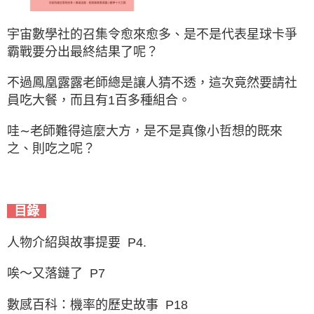
宇宙數學社的召集令愈來愈多、是不是代表星球卡爭
霸戰要分出最終結果了呢？
不過鳳凰露露老師總是讓人猜不透，這次竟然要請社
員吃大餐，而且有1百多種組合。
哇∼老師難得這麼大方，是不是真像小哲想的既來
之、則吃之呢？
目錄
人物介紹與故事提要 P4.
唉～又落鏈了 P7
數感百科：機率的歷史故事 P18