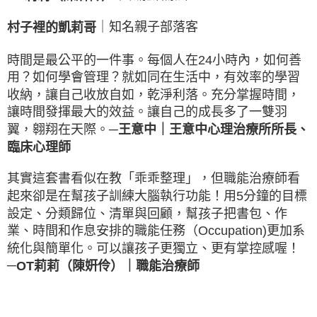
｜知名親子部落客
村子裡的凱莉哥
時間是最公平的一件事。每個人在24小時內，如何善
用？如何學會管理？就如同在生活中，有效率的學習
收納，讓自己收放自如，乾淨利落。充分掌握時間，
讓時間發揮最大的效益。讓自己的成長多了一雙羽
翼，翱翔在天際。
─王意中｜王意中心理治療所所長、
臨床心理師
其實這套書看似在教「乖乖整理」，但職能治療師看
起來卻是在幫孩子訓練大腦執行功能！用5分鐘的目標
設定、分類歸位、清單與回顧，幫孩子把書包、作
業、時間和作息安排的職能任務（Occupation)更加系
統化與簡單化。可以讓孩子更獨立、更有掌控感喔！
─
OT莉莉（陳姸伶）｜職能治療師