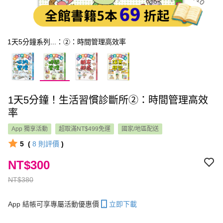
1天5分鐘系列...：➁：時間管理高效率
1天5分鐘！生活習慣診斷所➁：時間管理高效
率
App 獨享活動
超取滿NT$499免運
國家/地區配送
5
(
8
則評價
)
NT$300
NT$380
App 結帳可享專屬活動優惠價
立即下載