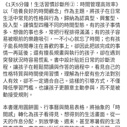
《1天5分鐘！生活習慣診斷所➁：時間管理高效率》
以「培養良好的時間觀念」作為主題，將孩子在日常
生活中常見的性格與行為，歸納為認真型、興奮型、
投入型、謹慎型四種不同的時間型態。有的孩子事情
多、想做的事也多，常把行程排得滿滿；有的孩子容
易被眼前的樂趣吸引，一不小心就忘了時間；也有孩
子能長時間專注在喜歡的事上，卻因此把該完成的事
情一再延後；還有擅長規畫與執行的孩子，卻在遇到
突發狀況時容易慌亂。書中設計貼近日常的診斷流
程，讓孩子在輕鬆閱讀與作答的過程中，看見自己的
性格特質與時間使用習慣，理解為什麼有些方法對別
人有效，卻不一定適合自己。這樣的引導方式，不僅
降低學習門檻，也讓孩子更願意主動參與，而不是被
動接受規則。
本書運用圓餅圖、行事曆與簡易表格，將抽象的「時
間感」轉化為孩子看得見、想得到的生活畫面。從一
天的作息分配，到放學後、週末，甚至寒暑假的生活