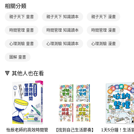
每筆NT$70，滿NT$499(含以上)免運費
【「AFTEE先享後付」結帳流程】
醒簡訊。
相關分類
１．於結帳方式選擇「AFTEE先享後付」後，將跳轉至「AFTEE先享後付」
2.透過簡訊連結打開帳單後，可選擇「超商條碼／台灣大直營門市／銀行轉
付款後7-11取貨
結帳頁面，進行簡訊認證並確認金額後，即可完成結帳。
帳／街口支付／iPASS MONEY」等通路繳費。
親子天下 童書
親子天下 知識讀本
親子天下 漫畫
２．訂單成立數日內，您將收到繳費通知簡訊。
每筆NT$70，滿NT$800(含以上)免運費
３．收到繳費通知簡訊後14天內，點擊此簡訊中的連結，可透過四大超商／
【注意事項】
ATM／網路銀行／等多元方式進行付款，方視為交易完成。
時間管理 童書
時間管理 知識讀本
時間管理 漫畫
國內宅配/郵寄 (不適用離島、海外及郵局i郵箱)
1.本服務係由「台灣大哥大股份有限公司」（以下簡稱本公司）所提供，讓
※ 請注意：結帳手續完成當下不需立刻繳費，但若您需要取消訂單，請聯絡
用戶於交易時，得透過本服務購買商品或服務，並由商店將買賣／分期付款
每筆NT$70，滿NT$800(含以上)免運費
購買商品的店家。未經商家同意取消之訂單仍視為有效，需透過AFTEE先享
買賣價金債權讓與本公司後，依約使用本公司帳單繳交帳款。
心理測驗 童書
心理測驗 知識讀本
心理測驗 漫畫
後付繳納相關費用。
2.基於同意付款使用「大哥付你分期」之契約關係目的，商店將以您的個人
離島宅配（澎湖、金門、馬祖、小琉球；不適用於郵局i郵箱）
※ 交易是否成功請以「AFTEE先享後付 」之結帳頁面顯示為準，若有關於
資料（包含姓名、電話或地址）提供予台灣大哥大進項蒐集、處理及利用，
是否繳費成功／繳費後需取消欲退款等相關疑問，請聯繫「AFTEE先享後付
圖解 童書
每筆NT$200
由本公司與您本人進行分期帳單所需資料之確認、核對及更正。
客戶支援中心」
https://netprotections.freshdesk.com/support/home
3.完整用戶服務條款，請詳閱以下連結：
https://oppay.tw/userRule
海外包裹航空運送
查看運費
【注意事項】
🔻 其他人也在看
１．透過由恩沛科技股份有限公司提供之「AFTEE先享後付」服務完成之交
易，需依本服務之必要範圍內提供個人資料，並將交易相關給付款項請求債
權轉讓予恩沛科技股份有限公司。
２．關於個人資料處理事宜，請瀏覽以下網址：
https://aftee.tw/terms/#terms3
３．未成年的使用者請事先徵得法定代理人或監護人之同意方可使用
「AFTEE先享後付」，若未經同意申辦者引起之損失，本公司不負相關責
任。
４．使用「AFTEE先享後付」時，將依據個別帳號之用戶狀況，依本公司即
時審查核予不同之上限額度；若仍有額度不足之情形，本公司將視審查結果
怡辰老師的高效時間管
【找到自己生活節奏】
1天5分鐘！生活
請求用戶進行身份認證。