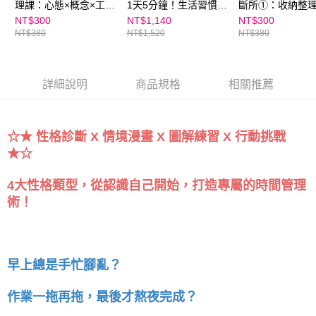
５．嚴禁一人註冊多個帳號或使用他人資訊註冊。若發現惡意使用之情形，
理課：心態×概念×工
1天5分鐘！生活習慣診
斷所①：收納整
恩沛科技股份有限公司將有權停止該用戶之使用額度並採取法律行動。
具，打造恆毅力的人生
斷所：讀書學習ｘ時間
敗
NT$300
NT$1,140
NT$300
NT$380
NT$1,520
NT$380
複利心法
管理ｘ朋友相處ｘ收納
整理（４冊套書）
詳細說明
商品規格
相關推薦
☆★ 性格診斷 X 情境漫畫 X 圖解練習 X 行動挑戰
★☆
4大性格類型，從認識自己開始，打造專屬的時間管理
術！
早上總是手忙腳亂？
作業一拖再拖，最後才熬夜完成？