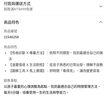
付款與運送方式
超取滿NT$499免運
付款方式
商品特色
信用卡一次付款
商品編號
LINE Pay
11546258
Apple Pay
商品特色
大哥付你分期
【性格診斷 X 專屬方法】：依照不同類型，找到最適合自己的做
相關說明
法
【大哥付你分期使用說明】
【漫畫情境 X 生活對照】：從孩子熟悉的日常出發，理解不說教
AFTEE先享後付
1.本服務由台灣大哥大提供，台灣大哥大用戶可立即使用無須另外申請。
【圖解工具 X 馬上實踐】：把時間「看得見」，讓改變更容易
2.付款方式選擇「大哥付你分期」，訂單成立後會自動跳轉到大哥付的交易
相關說明
流程，驗證手機門號後，選擇欲分期的期數、繳款截止日，確認付款後即完
【關於「AFTEE先享後付」】
成交易。
銷售重點
ATM付款
AFTEE先享後付是「在收到商品之後才付款」的支付方式。 讓您購物簡單
3.實際核准額度、可分期數及費用金額請依後續交易確認頁面所載為準。
以孩子最愛的心理測驗為起點，找到最適合自己的時間管理方法，
便利好安心！
4.訂單成立30分鐘內，如未前往確認交易或遇審核未通過，訂單將自動取
１．簡單：不需註冊會員、不需綁卡、不需儲值。
每天5分鐘，培養受用一生的生活與學習力。
運送方式
消。如遇「轉專審核」未通過狀況，表示未達大哥付你分期系統評分，恕無
２．便利：只要手機號碼，簡訊認證，即可結帳。
法說明評估內容。
３．安心：先確認商品／服務後，再付款。
付款後全家取貨｜8/8-8/14運費優惠，結帳滿499即享免運。
【繳款方式說明】
1.分期款項不併入電信帳單，「大哥付你分期」於每月結算日後寄送繳費提