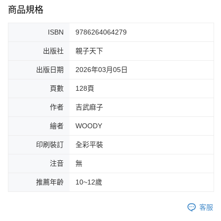
商品規格
ISBN
9786264064279
出版社
親子天下
出版日期
2026年03月05日
頁數
128頁
作者
吉武麻子
繪者
WOODY
印刷裝訂
全彩平裝
注音
無
推薦年齡
10~12歲
客服