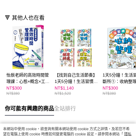
🔻 其他人也在看
怡辰老師的高效時間管
【找到自己生活節奏】
1天5分鐘！生活
理課：心態×概念×工
1天5分鐘！生活習慣診
斷所①：收納整
具，打造恆毅力的人生
斷所：讀書學習ｘ時間
敗
NT$300
NT$1,140
NT$300
NT$380
NT$1,520
NT$380
複利心法
管理ｘ朋友相處ｘ收納
整理（４冊套書）
你可能有興趣的商品
全站排行
本網站中使用 cookie，欲查詢有關本網站使用 cookie 方式之詳情，及若您不希
熱門標籤
望在電腦上使用 cookie 時應如何變更電腦的 cookie 設定，請參閱本網站「
隱私