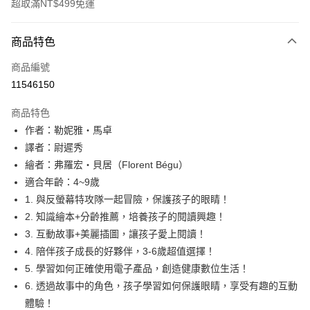
超取滿NT$499免運
付款方式
商品特色
信用卡一次付款
商品編號
LINE Pay
11546150
Apple Pay
商品特色
大哥付你分期
作者：勒妮雅・馬卓
相關說明
譯者：尉遲秀
【大哥付你分期使用說明】
繪者：弗羅宏・貝居（Florent Bégu）
AFTEE先享後付
1.本服務由台灣大哥大提供，台灣大哥大用戶可立即使用無須另外申請。
適合年齡：4~9歲
2.付款方式選擇「大哥付你分期」，訂單成立後會自動跳轉到大哥付的交易
相關說明
流程，驗證手機門號後，選擇欲分期的期數、繳款截止日，確認付款後即完
1. 與反螢幕特攻隊一起冒險，保護孩子的眼睛！
【關於「AFTEE先享後付」】
成交易。
ATM付款
AFTEE先享後付是「在收到商品之後才付款」的支付方式。 讓您購物簡單
2. 知識繪本+分齡推薦，培養孩子的閱讀興趣！
3.實際核准額度、可分期數及費用金額請依後續交易確認頁面所載為準。
便利好安心！
3. 互動故事+美麗插圖，讓孩子愛上閱讀！
4.訂單成立30分鐘內，如未前往確認交易或遇審核未通過，訂單將自動取
１．簡單：不需註冊會員、不需綁卡、不需儲值。
運送方式
消。如遇「轉專審核」未通過狀況，表示未達大哥付你分期系統評分，恕無
4. 陪伴孩子成長的好夥伴，3-6歲超值選擇！
２．便利：只要手機號碼，簡訊認證，即可結帳。
法說明評估內容。
３．安心：先確認商品／服務後，再付款。
5. 學習如何正確使用電子產品，創造健康數位生活！
付款後全家取貨｜8/8-8/14運費優惠，結帳滿499即享免運。
【繳款方式說明】
1.分期款項不併入電信帳單，「大哥付你分期」於每月結算日後寄送繳費提
6. 透過故事中的角色，孩子學習如何保護眼睛，享受有趣的互動
每筆NT$70，滿NT$499(含以上)免運費
【「AFTEE先享後付」結帳流程】
醒簡訊。
１．於結帳方式選擇「AFTEE先享後付」後，將跳轉至「AFTEE先享後付」
體驗！
2.透過簡訊連結打開帳單後，可選擇「超商條碼／台灣大直營門市／銀行轉