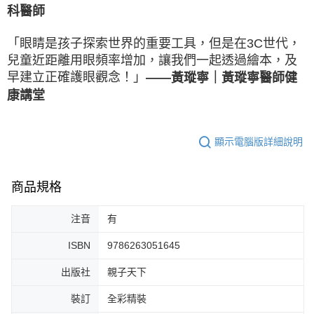
科醫師
「眼睛是孩子探索世界的重要工具，但是在3C世代，
兒童近距離用眼頻率增加，讓我們一起透過繪本，及
早建立正確護眼觀念！」
｜
黃瑽寧醫師健
——黃瑽寧
康講堂
顯示電腦版詳細說明
商品規格
注音
有
ISBN
9786263051645
出版社
親子天下
裝訂
全彩精裝