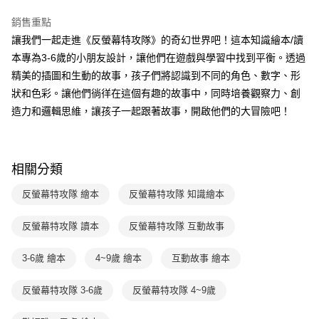
付款後7-11取貨
結帳頁面，進行簡訊認證並確認金額後，即可完成結帳。
帳／街口支付／iPASS MONEY」等通路繳費。
２．訂單成立數日內，您將收到繳費通知簡訊。
銷售重點
每筆NT$70，滿NT$800(含以上)免運費
３．收到繳費通知簡訊後14天內，點擊此簡訊中的連結，可透過四大超商／
【注意事項】
讓我們一起走進《反螢幕特攻隊》的奇幻世界吧！這本知識繪本/讀
ATM／網路銀行／等多元方式進行付款，方視為交易完成。
國內宅配/郵寄 (不適用離島、海外及郵局i郵箱)
1.本服務係由「台灣大哥大股份有限公司」（以下簡稱本公司）所提供，讓
※ 請注意：結帳手續完成當下不需立刻繳費，但若您需要取消訂單，請聯絡
本專為3-6歲的小朋友設計，讓他們在遊戲與學習中找到平衡。透過
用戶於交易時，得透過本服務購買商品或服務，並由商店將買賣／分期付款
每筆NT$70，滿NT$800(含以上)免運費
購買商品的店家。未經商家同意取消之訂單仍視為有效，需透過AFTEE先享
精美的插圖和生動的故事，孩子們將認識到不同的角色、數字、形
買賣價金債權讓與本公司後，依約使用本公司帳單繳交帳款。
後付繳納相關費用。
2.基於同意付款使用「大哥付你分期」之契約關係目的，商店將以您的個人
狀和色彩。讓他們徜徉在這個有趣的故事中，同時培養觀察力、創
離島宅配（澎湖、金門、馬祖、小琉球；不適用於郵局i郵箱）
※ 交易是否成功請以「AFTEE先享後付 」之結帳頁面顯示為準，若有關於
資料（包含姓名、電話或地址）提供予台灣大哥大進項蒐集、處理及利用，
是否繳費成功／繳費後需取消欲退款等相關疑問，請聯繫「AFTEE先享後付
造力和邏輯思維，讓孩子一起跟著故事，開啟他們的大冒險吧！
每筆NT$200
由本公司與您本人進行分期帳單所需資料之確認、核對及更正。
客戶支援中心」
https://netprotections.freshdesk.com/support/home
3.完整用戶服務條款，請詳閱以下連結：
https://oppay.tw/userRule
海外包裹航空運送
查看運費
【注意事項】
１．透過由恩沛科技股份有限公司提供之「AFTEE先享後付」服務完成之交
相關分類
易，需依本服務之必要範圍內提供個人資料，並將交易相關給付款項請求債
權轉讓予恩沛科技股份有限公司。
反螢幕特攻隊 繪本
反螢幕特攻隊 知識繪本
２．關於個人資料處理事宜，請瀏覽以下網址：
https://aftee.tw/terms/#terms3
３．未成年的使用者請事先徵得法定代理人或監護人之同意方可使用
反螢幕特攻隊 讀本
反螢幕特攻隊 互動故事
「AFTEE先享後付」，若未經同意申辦者引起之損失，本公司不負相關責
任。
3-6歲 繪本
4~9歲 繪本
互動故事 繪本
４．使用「AFTEE先享後付」時，將依據個別帳號之用戶狀況，依本公司即
時審查核予不同之上限額度；若仍有額度不足之情形，本公司將視審查結果
請求用戶進行身份認證。
反螢幕特攻隊 3-6歲
反螢幕特攻隊 4~9歲
５．嚴禁一人註冊多個帳號或使用他人資訊註冊。若發現惡意使用之情形，
恩沛科技股份有限公司將有權停止該用戶之使用額度並採取法律行動。