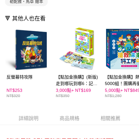
勒妮雅・馬卓 繪本
🔻 其他人也在看
反螢幕特攻隊
【點加金換購】(新版)
【點加金換購】
走到哪玩到哪6：記憶
5000組！團購再
力大挑戰49
👉搶救未來特工
NT$253
3,000點+
NT$169
5,000點+
NT$84
NT$320
NT$350
NT$1,280
啟動SDGs全球
險【新版】
詳細說明
商品規格
相關推薦