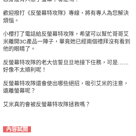
歡迎撥打《反螢幕特攻隊》專線，
將有專人為您解決
煩惱。
小櫻打了電話給反螢幕特攻隊，
希望可以幫忙哥哥艾
米離開3C產品一陣子，
畢竟她已經兩個禮拜沒有看到
他的眼睛了。
反螢幕特攻隊的老大信誓旦旦地接下任務，
可是……
好像不太順利呢！
反螢幕特攻隊還會使出哪些絕招，
吸引艾米的注意，
遠離螢幕呢？
艾米真的會被反螢幕特攻隊拯救嗎？
內容試閱