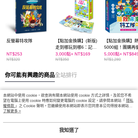
反螢幕特攻隊
【點加金換購】(新版)
【點加金換購】
走到哪玩到哪6：記憶
5000組！團購再
力大挑戰49
👉搶救未來特工
NT$253
3,000點+
NT$169
5,000點+
NT$84
NT$320
NT$350
NT$1,280
啟動SDGs全球
險【新版】
你可能有興趣的商品
全站排行
本網站中使用 cookie，欲查詢有關本網站使用 cookie 方式之詳情，及若您不希
熱門標籤
望在電腦上使用 cookie 時應如何變更電腦的 cookie 設定，請參閱本網站「
隱私
權條款
」之 Cookie 聲明。您繼續使用本網站即表示您同意本公司得按本網站使
用條款之 Cookie 聲明使用 cookie。
了解更多 >
我知道了