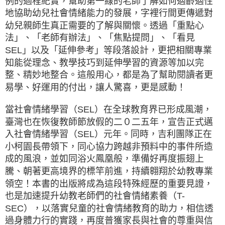
例的過程紀實，幫助第一線的老師了解如何適齡適性
地協助幼兒社會情緒能力的發展，字裡行間更傳遞對
幼兒親師生真正需要的了解與關懷。透過「重點心
法」、「老師有辦法」、「焦點提問」、「看見
SEL」以及「延伸參考」等段落設計，更把相關專業
知能從理念、教學技巧到延伸學習的資源等加以完
整、精妙地整合。這般用心，都是為了幫助閱讀者更
易學、好運用的付出，讓人驚喜，更是感動！
當社會情緒學習（SEL）在全球教育界已形成風潮，
臺灣也在恢復教師節放假的二０二五年，宣告正式邁
入社會情緒學習（SEL）元年。同時，吉利團隊正在
小柯園長帶領下，同心協力跨越非預料中的事件所造
成的風浪，並如同浴火鳳凰般，準備好再度振翅上
騰、朝著更高境界的標竿前進，持續翱翔於幼教專業
領空！本書的出版將成為這段特殊經歷的重要見證，
也是加速提升幼教老師們的社會情緒素養（T-
SEC），以落實兒童的社會情緒教育的助力，相信透
過身體力行的實踐，再度普獲家長與社會的尊重與信