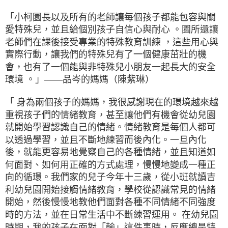
「小柯園長以及所有的老師讓每個孩子都能包容與關
愛特殊兒，並且給個別孩子自信心與耐心 。園所還讓
老師們在課後接受專業的特殊教育訓練 ，這些用心與
實際行動，讓我們的特殊兒有了一個健康茁壯的機
會，也有了一個能與非特殊兒小朋友一起長大的安全
環境 。」——品岑的媽媽（陳紫琳）
「 身為兩個孩子的媽媽，我很感謝現在的環境越來越
重視孩子們的情緒教育，甚至讓他們有機會從幼兒園
就開始學習認識自己的情緒。情緒教育是每個人都可
以透過學習，並且不斷地練習而後內化。一旦內化
後，就能更容易地覺察自己的各種情緒，並且知道如
何面對、如何用正確的方式處理，慢慢地變成一種正
向的循環。
我們家的兒子今年十三歲，從小班就讀吉
利幼兒園開始接觸情緒教育，學校從認識常見的情緒
開始，然後慢慢地教他們面對各種不同情緒不同強度
時的方法，並在日常生活中不斷練習運用。 在幼兒園
時期，我的孩子在面對「輸」這件事時，反應總是特