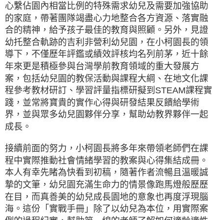
心繫佔園內相當比例的特殊需求幼兒及需要加強協助
的家庭，帶著團隊竭盡心力地整合各方資源、落實融
合的精神，給予孩子最佳的教育與照顧。另外，見證
幼托整合軌跡的吉利非營利幼兒園，在小柯園長的領
導下，不僅歷年評鑑或績效評核均名列前茅，近十餘
年來更是積極參與台灣學前教育領域的重大發展方
案，包括幼兒園的教保活動與課程大綱、在地文化課
程參考教材研訂、學習評量指標研擬到STEAM課程實
踐，並常將寶貴的實作心得與研發結果反饋給學術
界，並與眾多幼兒園夥伴分享，幫助幼教界夥伴一起
成長。
接續前面的努力，小柯園長將多年來帶領老師們在課
程中實際推動社會情緒學習的教案與心得集結成冊。
本人有幸先睹為快看到初稿，隨著作者流暢且溫暖誠
摯的文筆，幼兒園充滿生命力的情景像跑馬燈般歷歷
在目，而真善美的幼兒成長園地的意象也再度浮現腦
海。這份「實戰手冊」除了以幼兒為本位，用實際案