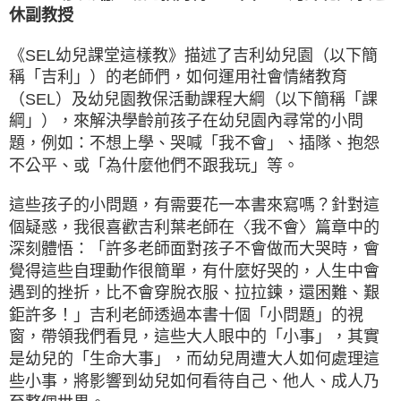
休副教授
《SEL幼兒課堂這樣教》描述了吉利幼兒園（以下簡
稱「吉利」）的老師們，如何運用社會情緒教育
（SEL）及幼兒園教保活動課程大綱（以下簡稱「課
綱」），來解決學齡前孩子在幼兒園內尋常的小問
題，例如：不想上學、哭喊「我不會」、插隊、抱怨
不公平、或「為什麼他們不跟我玩」等。
這些孩子的小問題，有需要花一本書來寫嗎？針對這
個疑惑，我很喜歡吉利葉老師在〈我不會〉篇章中的
深刻體悟：「許多老師面對孩子不會做而大哭時，會
覺得這些自理動作很簡單，有什麼好哭的，人生中會
遇到的挫折，比不會穿脫衣服、拉拉鍊，還困難、艱
鉅許多！」吉利老師透過本書十個「小問題」的視
窗，帶領我們看見，這些大人眼中的「小事」，其實
是幼兒的「生命大事」，而幼兒周遭大人如何處理這
些小事，將影響到幼兒如何看待自己、他人、成人乃