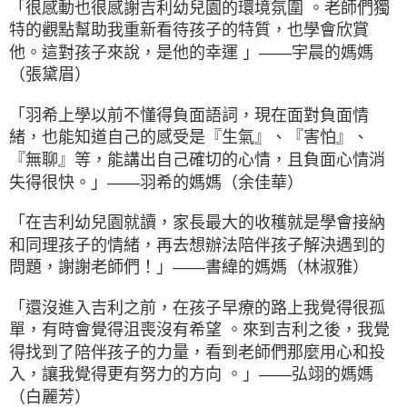
「很感動也很感謝吉利幼兒園的環境氛圍 。老師們獨
特的觀點幫助我重新看待孩子的特質，也學會欣賞
他。這對孩子來說，是他的幸運 」——宇晨的媽媽
（張黛眉）
「羽希上學以前不懂得負面語詞，現在面對負面情
緒，也能知道自己的感受是『生氣』、『害怕』、
『無聊』等，能講出自己確切的心情，且負面心情消
失得很快。」——羽希的媽媽（余佳華）
「在吉利幼兒園就讀，家長最大的收穫就是學會接納
和同理孩子的情緒，再去想辦法陪伴孩子解決遇到的
問題，謝謝老師們！」——書緯的媽媽（林淑雅）
「還沒進入吉利之前，在孩子早療的路上我覺得很孤
單，有時會覺得沮喪沒有希望 。來到吉利之後，我覺
得找到了陪伴孩子的力量，看到老師們那麼用心和投
入，讓我覺得更有努力的方向 。」——弘翊的媽媽
（白麗芳）