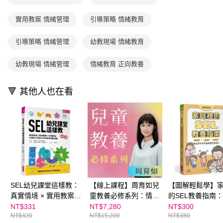
※ 請注意：結帳手續完成當下不需立刻繳費，但若您需要取消訂單，請聯絡
用戶於交易時，得透過本服務購買商品或服務，並由商店將買賣／分期付款
每筆NT$70，滿NT$800(含以上)免運費
購買商品的店家。未經商家同意取消之訂單仍視為有效，需透過AFTEE先享
買賣價金債權讓與本公司後，依約使用本公司帳單繳交帳款。
實用教案 情緒管理
引導策略 情緒教育
後付繳納相關費用。
2.基於同意付款使用「大哥付你分期」之契約關係目的，商店將以您的個人
離島宅配（澎湖、金門、馬祖、小琉球；不適用於郵局i郵箱）
※ 交易是否成功請以「AFTEE先享後付 」之結帳頁面顯示為準，若有關於
資料（包含姓名、電話或地址）提供予台灣大哥大進項蒐集、處理及利用，
是否繳費成功／繳費後需取消欲退款等相關疑問，請聯繫「AFTEE先享後付
引導策略 情緒管理
幼教現場 情緒教育
每筆NT$200
由本公司與您本人進行分期帳單所需資料之確認、核對及更正。
客戶支援中心」
https://netprotections.freshdesk.com/support/home
3.完整用戶服務條款，請詳閱以下連結：
https://oppay.tw/userRule
海外包裹航空運送
查看運費
幼教現場 情緒管理
情緒教育 正向教養
【注意事項】
１．透過由恩沛科技股份有限公司提供之「AFTEE先享後付」服務完成之交
易，需依本服務之必要範圍內提供個人資料，並將交易相關給付款項請求債
🔻 其他人也在看
權轉讓予恩沛科技股份有限公司。
２．關於個人資料處理事宜，請瀏覽以下網址：
https://aftee.tw/terms/#terms3
３．未成年的使用者請事先徵得法定代理人或監護人之同意方可使用
「AFTEE先享後付」，若未經同意申辦者引起之損失，本公司不負相關責
任。
４．使用「AFTEE先享後付」時，將依據個別帳號之用戶狀況，依本公司即
時審查核予不同之上限額度；若仍有額度不足之情形，本公司將視審查結果
請求用戶進行身份認證。
５．嚴禁一人註冊多個帳號或使用他人資訊註冊。若發現惡意使用之情形，
恩沛科技股份有限公司將有權停止該用戶之使用額度並採取法律行動。
SEL幼兒課堂這樣教：
【線上課程】周育如兒
【圖解輕鬆學】
真實情境 × 實用教案 ×
童教養必修系列：情緒
的SEL教養指南
引導策略，化解從小班
力ｘ社交力ｘ閱讀力ｘ
管理×人際溝通×
NT$331
NT$7,280
NT$300
NT$420
NT$15,200
NT$380
到大班的日常情緒挑戰
課業力★SEL情緒教育
責，教出孩子未