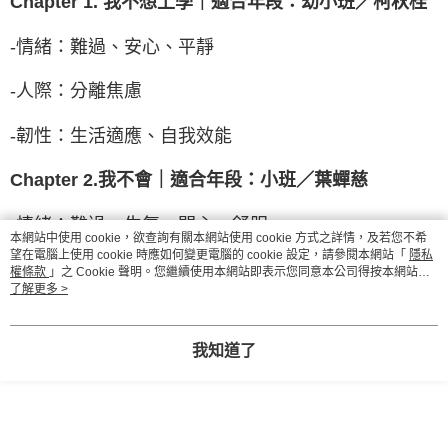
Chapter 1. 我不想上學｜適合年段：幼小班／柯秋桂
-情緒：難過、安心、平靜
-人際：分離焦慮
-韌性：生活適應、自我效能
Chapter 2.我不會｜適合年段：小班／葉蟬慈
-情緒：難過、生氣、開心、舒服
本網站中使用 cookie，欲查詢有關本網站使用 cookie 方式之詳情，及若您不希
望在電腦上使用 cookie 時應如何變更電腦的 cookie 設定，請參閱本網站「
隱私
-人際：求助、感恩
權條款
」之 Cookie 聲明。您繼續使用本網站即表示您同意本公司得按本網站使
用條款之 Cookie 聲明使用 cookie。
了解更多 >
-韌性：面對挫折、解決問題
我知道了
Chapter 3.把開心帶進教室｜適合年段：小班／莊苑
榆
-情緒：開心、驚喜、儲存正向情緒