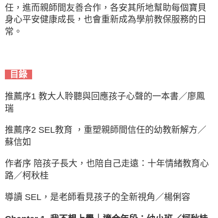
任，進而親師間友善合作，各安其所地幫助每個寶貝
身心平安健康成長，也會重新成為學前教保服務的日
常。
目錄
推薦序1 教大人聆聽與回應孩子心聲的一本書／廖鳳
瑞
推薦序2 SEL教育 ，重塑親師間信任的幼教新解方／
蘇信如
作者序 陪孩子長大，也陪自己走遠：十年情緒教育心
路／柯秋桂
導讀 SEL，是老師看見孩子的全新視角／楊俐容