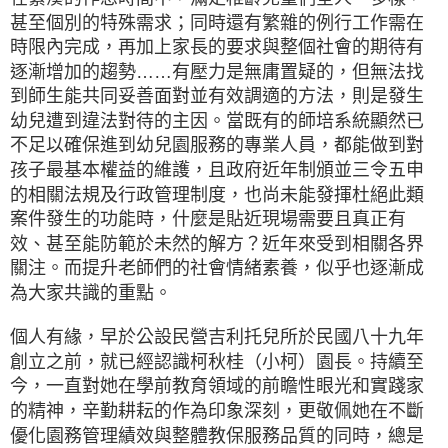
甚至個別的特殊需求；同時還有繁雜的例行工作需在
時限內完成，再加上家長的要求與整個社會的期待有
逐漸增加的趨勢……有壓力是無庸置疑的，但無法找
到師生能共同妥善面對並有效調適的方法，則是發生
幼兒遭到違法對待的主因。當既有的師培系統顯然已
不足以確保進到幼兒園服務的專業人員，都能做到對
孩子最基本權益的維護，且政府近年制頒並三令五申
的相關法規及行政管理制度，也尚未能發揮杜絕此類
案件發生的功能時，什麼是貼近現場需要且真正有
效、甚至能防範於未然的解方？近年來受到相關各界
關注。而提升老師們的社會情緒素養，似乎也逐漸成
為大家共識的重點。
個人有緣，早於公設民營吉利托兒所於民國八十九年
創立之前，就已經認識柯秋桂（小柯）園長。持續至
今，一直對她在學前教育領域的前瞻性眼光和實踐家
的精神，辛勤耕耘的作為印象深刻，更敬佩她在不斷
優化園務管理績效與整體教保服務品質的同時，總是