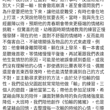
別大。只要一輸，就會徹底崩潰。甚至會還問我們，
為什麼要把他生下來，讓他這麼難受；有時也會在地
上打滾，大哭說他現在就要去死。當時，我與先生已
經嚴陣以待，預期他的青春期會帶來更極端的情緒和
挑戰。
但驚喜的是，幼稚園時期情緒教育的練習正慢
慢發酵。現在的他，面對不舒服的情緒時，反而能用
不傷害自己、不破壞關係及物品的方式來處理。例
如：他會轉身離開現場，躺在床上發呆、看一本書或
是聽幾首歌，等情緒慢慢平復後，再試著跟我們表達
他生氣憤怒的原因，可能是他被誤會感到委屈，或我
們沒有理解他的心情。即使遇到比賽表現不佳、偶爾
還是會丟東西發洩時，他也能清楚意識到自己的方式
不對，並主動尋求更好的方法。
由於兒子怕輸的個
性，我們從幼兒園起就常常陪他做「輸」的練習。三
個人的遊戲，讓他當第二名；帶他去參加足球隊，希
望藉由隊友的陪伴，讓面對勝負時的負向情緒強度能
降低。大班時，我們陪他創作《怕輸的豬豬》，也是
希望藉由回憶，去整理每一次輸的時候的心情，引導