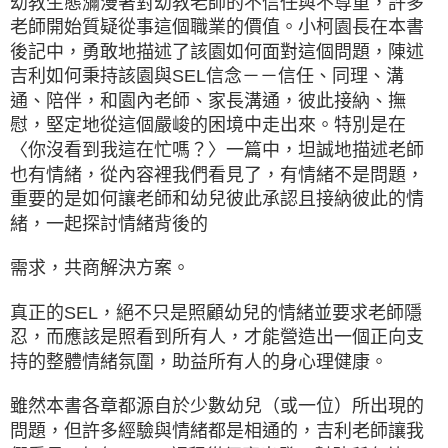
幼教生態瀰漫著對幼教老師的不信任與不尊重，許多
老師開始質疑從事這個職業的價值。小柯園長在本書
後記中，勇敢地描述了該園如何面對這個問題，陳述
吉利如何秉持該園與SEL信念－－信任、同理、溝
通、陪伴，和園內老師、家長溝通，彼此接納、撫
慰，堅定地從這個嚴峻的困境中走出來。特別是在
〈你沒看到我這在忙嗎？〉一篇中，坦誠地描述老師
也有情緒，從內容裡我們看見了，有情緒不是問題，
重要的是如何讓老師和幼兒彼此承認且接納彼此的情
緒，一起探討情緒背後的
需求，共商解決方案。
真正的SEL，絕不只是照顧幼兒的情緒並要求老師隱
忍，而應該是照看到所有人，才能營造出一個正向支
持的整體情緒氛圍，助益所有人的身心理健康。
雖然本書各章都源自於少數幼兒（或一位）所出現的
問題，但許多經驗與情緒都是相通的，吉利老師讓我