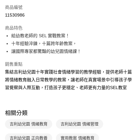
商品編號
LINE Pay
11530986
Apple Pay
商品特色
大哥付你分期
給幼教老師的 SEL 實戰教案！
相關說明
十年經驗淬鍊，十篇跨年齡教案，
【大哥付你分期使用說明】
讓國際專家都驚豔的幼兒園情緒課！
AFTEE先享後付
1.本服務由台灣大哥大提供，台灣大哥大用戶可立即使用無須另外申請。
2.付款方式選擇「大哥付你分期」，訂單成立後會自動跳轉到大哥付的交易
相關說明
銷售重點
流程，驗證手機門號後，選擇欲分期的期數、繳款截止日，確認付款後即完
【關於「AFTEE先享後付」】
成交易。
集結吉利幼兒園十年實踐社會情緒學習的教學經驗，提供老師十篇
ATM付款
AFTEE先享後付是「在收到商品之後才付款」的支付方式。 讓您購物簡單
3.實際核准額度、可分期數及費用金額請依後續交易確認頁面所載為準。
將情緒教育融入日常教學的教案，讓老師在真實場景中引導孩子學
便利好安心！
4.訂單成立30分鐘內，如未前往確認交易或遇審核未通過，訂單將自動取
１．簡單：不需註冊會員、不需綁卡、不需儲值。
習覺察與人際互動，打造孩子更穩定、老師更有力量的SEL教室
運送方式
消。如遇「轉專審核」未通過狀況，表示未達大哥付你分期系統評分，恕無
２．便利：只要手機號碼，簡訊認證，即可結帳。
法說明評估內容。
３．安心：先確認商品／服務後，再付款。
付款後全家取貨
【繳款方式說明】
1.分期款項不併入電信帳單，「大哥付你分期」於每月結算日後寄送繳費提
每筆NT$70，滿NT$800(含以上)免運費
【「AFTEE先享後付」結帳流程】
醒簡訊。
相關分類
１．於結帳方式選擇「AFTEE先享後付」後，將跳轉至「AFTEE先享後付」
2.透過簡訊連結打開帳單後，可選擇「超商條碼／台灣大直營門市／銀行轉
付款後7-11取貨
結帳頁面，進行簡訊認證並確認金額後，即可完成結帳。
帳／街口支付／iPASS MONEY」等通路繳費。
吉利幼兒園 情緒教育
吉利幼兒園 情緒管理
２．訂單成立數日內，您將收到繳費通知簡訊。
每筆NT$70，滿NT$800(含以上)免運費
３．收到繳費通知簡訊後14天內，點擊此簡訊中的連結，可透過四大超商／
【注意事項】
ATM／網路銀行／等多元方式進行付款，方視為交易完成。
吉利幼兒園 正向教養
實用教案 情緒教育
國內宅配/郵寄 (不適用離島、海外及郵局i郵箱)
1.本服務係由「台灣大哥大股份有限公司」（以下簡稱本公司）所提供，讓