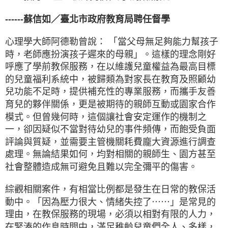
------蘇信如／臺北市政府教育局聘任督學
心理學大師阿德勒曾說： 「當父母無足夠能力幫孩子
時，老師應扮演孩子遲來的母親」。這樣的理念剛好
呼應了學前教保服務，在以維護兒童權益為最高目標
的兒童福利系統中，被歸類為對家長在教育及照顧幼
兒功能不足時，提供補充性的專業服務，而攜手友善
育兒的夥伴關係，更是被期待的親師互動或園家合作
模式。但曾幾何時，這個讓社會安定運作的機制之
一，卻因疑似不當對待幼兒的事件頻傳，而飽受負面
評論與質疑，並需要主管機關耗費龐大資源進行調查
處理。無論結果如何，均對相關的親師生、園方甚至
社會整體造成無可避免且難以完全彌平的傷害。
綜觀相關案件，有相當比例都是發生在日常的教保活
動中。「因為壓力很大、情緒失控了⋯⋯」是常見的
理由，在教保服務的現場，必須以相對有限的人力，
在緊湊的作息時間中，滿足稚齡兒童們全人、多樣，