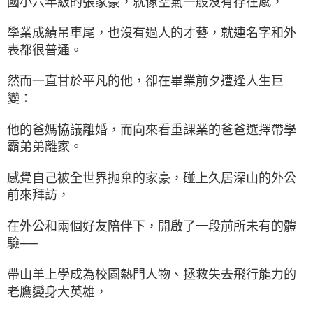
國小六年級的張家豪，就像空氣一般沒有存在感，
學業成績吊車尾，也沒有過人的才藝，就連名字和外
表都很普通。
然而一直甘於平凡的他，卻在畢業前夕遭逢人生巨
變：
他的爸媽協議離婚，而向來看重課業的爸爸選擇帶學
霸弟弟離家。
感覺自己被全世界抛棄的家豪，碰上久居深山的外公
前來拜訪，
在外公和兩個好友陪伴下，開啟了一段前所未有的體
驗──
帶山羊上學成為校園熱門人物、拯救失去飛行能力的
老鷹變身大英雄，