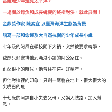
當陸地少年遇見太平洋，
一場關於鏢魚和成長蛻變的終極對決，就此展開！
金鼎獎作家 陳素宜 以臺灣海洋生態為背景
譜寫一部和命運及大自然抗衡的少年成長小說
七年級的阿風在學校闖下大禍，突然被要求轉學，
爸媽只好安排他到漁港小鎮的阿公家住。
雖然很小的時候，他曾住在這裡好幾年，
但他對這裡的印象，只剩一尾躺在地上、很大很大的
尖嘴巴的魚……
十七歲的阿鏢自小失去父母，又誤入歧路，加入幫
派，