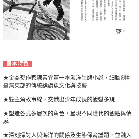
書本特色
★金鼎獎作家陳素宜第一本海洋生態小說，細膩刻劃
臺灣東部的傳統鏢旗魚文化與技藝
★雙主角故事線，交織出少年成長的蛻變多貌
★塑造各式多層次的角色，呈現不同世代的觀點與情
感
★深刻探討人與海洋的關係及生態保育議題，並融入