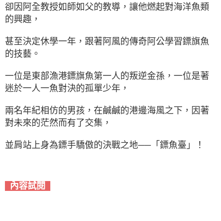
卻因阿全教授如師如父的教導，讓他燃起對海洋魚類
的興趣，
甚至決定休學一年，跟著阿風的傳奇阿公學習鏢旗魚
的技藝。
一位是東部漁港鏢旗魚第一人的叛逆金孫，一位是著
迷於一人一魚對決的孤單少年，
兩名年紀相仿的男孩，在鹹鹹的港邊海風之下，因著
對未來的茫然而有了交集，
並肩站上身為鏢手驕傲的決戰之地──「鏢魚臺」！
內容試閱