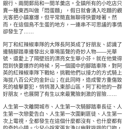
銀行、兩間郵局和一間羊羹店。全鎮所有的小吃店只
賣一種東西叫做「悶蛋麵」，假日就會湧入吃麵的觀
光客把小鎮塞爆，但平常簡直無聊得快要睡著。然
而，在這個鳥不生蛋的地方，一連串不可思議的事情
卻發生了……
阿丁和紅辣椒車隊的大隊長阿英成了好朋友、認識了
邊騎腳踏車邊發出火車鳴笛聲的奇妙人物——光華
號、還愛上了隔壁班的漂亮女生華小芬。就在他覺得
悶到快要爆炸的時候，另一個國中的腳踏車隊，對阿
英的紅辣椒車隊下戰帖，挑戰他們以接力的方式騎上
海拔八百公尺的金針山；在此同時，造成警方重傷致
死的槍擊要犯，悄悄潛入東部山區，阿丁和他的一群
好朋友，也展開了有生以來最驚險刺激的冒險……
人生第一次離開城市、人生第一次騎腳踏車長征、人
生第一次戀愛告白、人生第一次圍剿匪徒、人生第一
次上電視，全都發生在這個什麼都沒有、也什麼都有
的奇妙小鎮。少兒小說家張友漁以幽默詼諧的口吻，