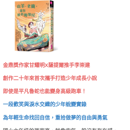
金鼎獎作家甘耀明X薩提爾推手李崇建
創作二十年來首次攜手打造少年成長小說
即使是平凡魯蛇也能變身高級跑車！
一段歡笑與淚水交織的少年蛻變實錄
為年輕生命找回自信，重拾做夢的自由與勇氣