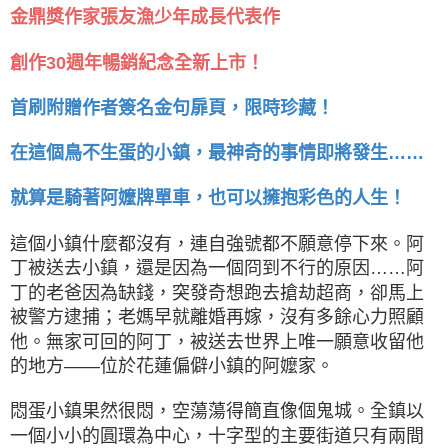
金鼎獎作家張友漁少年成長代表作
創作30週年暢銷紀念全新上市！
首刷附贈作者簽名金句扉頁，限時珍藏！
在這個鳥不生蛋的小鎮，最神奇的事情即將發生……
就算是騎著阿嬤牌單車，也可以擁抱彩色的人生！
這個小鎮什麼都沒有，連自強號都不願意停下來。阿
丁被送去小鎮，還是因為一個冏到不行的原因……阿
丁的老爸因為缺錢，突發奇想跑去搶劫超商，卻馬上
被警方逮捕；老媽早就離婚再嫁，沒有多餘心力照顧
他。無家可回的阿丁，被送去世界上唯一願意收留他
的地方——位於花蓮偏僻小鎮的阿嬤家。
悶蛋小鎮果然很悶，空蕩蕩得簡直像個鬼城。全鎮以
一個小小的圓環為中心，十字型的主要街道只有兩間