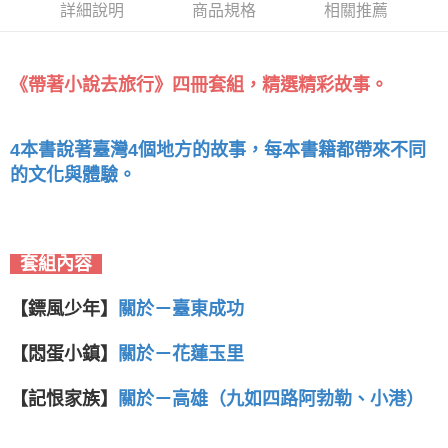
詳細說明
商品規格
相關推薦
《帶著小說去旅行》四冊套組，精選精彩故事。
每本書籍都帶來不同
4本書說著臺灣4個地方的故事，
的文化與體驗。
套組內容
【鏢風少年】
關於
－
臺
東成功
【悶蛋小鎮】
關於
－
花蓮玉里
【記恨家族】
關於
－
高雄（九如四路阿勃勒、小港）