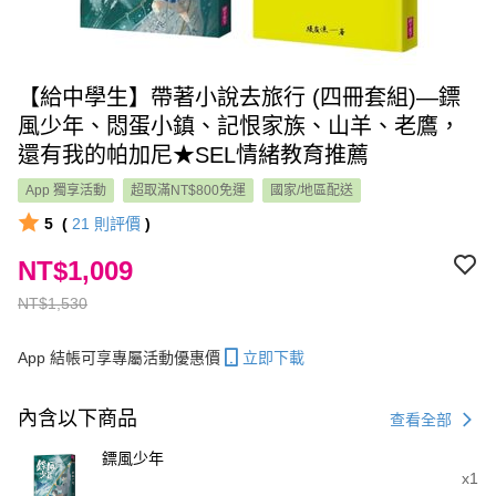
【給中學生】帶著小說去旅行 (四冊套組)—鏢
風少年、悶蛋小鎮、記恨家族、山羊、老鷹，
還有我的帕加尼★SEL情緒教育推薦
App 獨享活動
超取滿NT$800免運
國家/地區配送
5
(
21
則評價
)
NT$1,009
NT$1,530
App 結帳可享專屬活動優惠價
立即下載
內含以下商品
查看全部
鏢風少年
x1