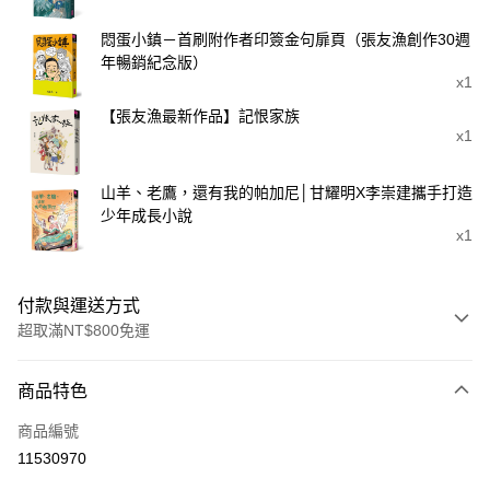
悶蛋小鎮－首刷附作者印簽金句扉頁（張友漁創作30週
年暢銷紀念版）
x1
【張友漁最新作品】記恨家族
x1
山羊、老鷹，還有我的帕加尼│甘耀明X李崇建攜手打造
少年成長小說
x1
付款與運送方式
超取滿NT$800免運
付款方式
商品特色
信用卡一次付款
商品編號
LINE Pay
11530970
Apple Pay