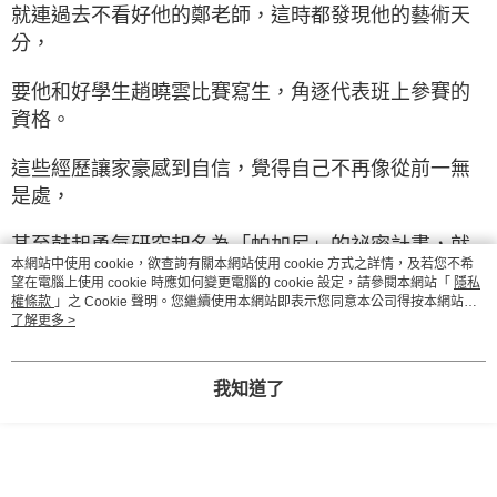
就連過去不看好他的鄭老師，這時都發現他的藝術天
分，
要他和好學生趙曉雲比賽寫生，角逐代表班上參賽的
資格。
這些經歷讓家豪感到自信，覺得自己不再像從前一無
是處，
甚至鼓起勇氣研究起名為「帕加尼」的祕密計畫，就
本網站中使用 cookie，欲查詢有關本網站使用 cookie 方式之詳情，及若您不希
為了挽回爸爸的關愛。
望在電腦上使用 cookie 時應如何變更電腦的 cookie 設定，請參閱本網站「
隱私
權條款
」之 Cookie 聲明。您繼續使用本網站即表示您同意本公司得按本網站使
然而，他是否可以成功戰勝趙曉雲、成為畫畫比賽的
用條款之 Cookie 聲明使用 cookie。
了解更多 >
班代表？
我知道了
他所經歷的這一切是否足夠讓爸爸改觀，對他另眼相
待？
已經瀕臨破裂的關係，又該做些什麼才能回到從前