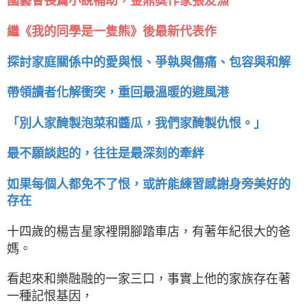
國藝會長篇小說補助，金鼎獎作家張友漁
繼《我的同學是一隻熊》後最新代表作
探討家庭關係中的愛與恨、爭執與傷痛、包容與和解
帶領讀者化解衝突，重回最溫暖的避風港
「別人家醃製泡菜和醬瓜，我們家醃製仇恨。」
最不願談起的，往往是最深刻的牽絆
如果每個人都免不了恨，或許能練習感謝身旁美好的
存在
十四歲的楊吉星家裡開腳踏車店，有著年紀很大的爸
媽。
看起來和樂融融的一家三口，事實上他的家族存在著
一種記恨基因，