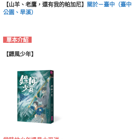
【山羊、老鷹，還有我的帕加尼】
關於
－
臺中（臺中
公園、旱溪）
單本介紹
【鏢風少年】