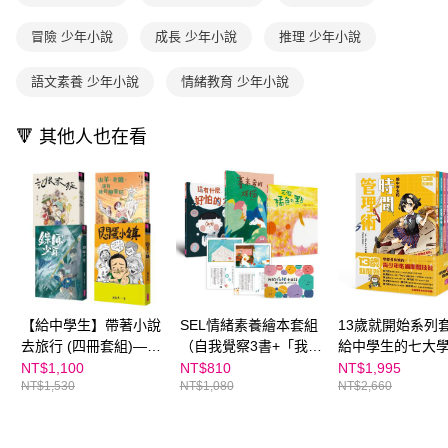
每筆NT$200
由本公司與您本人進行分期帳單所需資料之確認、核對及更正。
客戶支援中心」
https://netprotections.freshdesk.com/support/home
3.完整用戶服務條款，請詳閱以下連結：
https://oppay.tw/userRule
冒險 少年小說
成長 少年小說
推理 少年小說
海外包裹航空運送
查看運費
【注意事項】
１．透過由恩沛科技股份有限公司提供之「AFTEE先享後付」服務完成之交
語文素養 少年小說
情緒教育 少年小說
易，需依本服務之必要範圍內提供個人資料，並將交易相關給付款項請求債
權轉讓予恩沛科技股份有限公司。
２．關於個人資料處理事宜，請瀏覽以下網址：
🔻 其他人也在看
https://aftee.tw/terms/#terms3
３．未成年的使用者請事先徵得法定代理人或監護人之同意方可使用
「AFTEE先享後付」，若未經同意申辦者引起之損失，本公司不負相關責
任。
４．使用「AFTEE先享後付」時，將依據個別帳號之用戶狀況，依本公司即
時審查核予不同之上限額度；若仍有額度不足之情形，本公司將視審查結果
請求用戶進行身份認證。
５．嚴禁一人註冊多個帳號或使用他人資訊註冊。若發現惡意使用之情形，
恩沛科技股份有限公司將有權停止該用戶之使用額度並採取法律行動。
【給中學生】帶著小說
SEL情緒素養繪本套組
13歲就開始系列
去旅行 (四冊套組)—鏢
（自我覺察3書+「我的
給中學生的七大
風少年、悶蛋小鎮、記
情緒小日記」活動手
──學校沒有教的
NT$1,100
NT$810
NT$1,995
NT$1,530
NT$1,080
NT$2,660
恨家族、山羊、老鷹，
冊）★SEL情緒教育推
素養能力（共7冊
還有我的帕加尼
薦
★SEL情緒教育