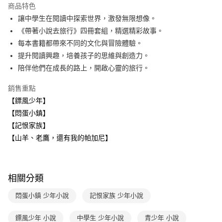
商品特色
大哥付你分期
讓中學生在閱讀中探索世界，激發無限想像。
相關說明
《帶著小說去旅行》四冊套組，精選精彩故事。
【大哥付你分期使用說明】
每本書籍都帶來不同的文化與冒險體驗。
AFTEE先享後付
1.本服務由台灣大哥大提供，台灣大哥大用戶可立即使用無須另外申請。
提升閱讀興趣，培養孩子的思維與創造力。
2.付款方式選擇「大哥付你分期」，訂單成立後會自動跳轉到大哥付的交易
相關說明
流程，驗證手機門號後，選擇欲分期的期數、繳款截止日，確認付款後即完
陪伴他們在成長的路上，開啟心靈的旅行。
【關於「AFTEE先享後付」】
成交易。
ATM付款
AFTEE先享後付是「在收到商品之後才付款」的支付方式。 讓您購物簡單
3.實際核准額度、可分期數及費用金額請依後續交易確認頁面所載為準。
銷售重點
便利好安心！
4.訂單成立30分鐘內，如未前往確認交易或遇審核未通過，訂單將自動取
１．簡單：不需註冊會員、不需綁卡、不需儲值。
【鏢風少年】
運送方式
消。如遇「轉專審核」未通過狀況，表示未達大哥付你分期系統評分，恕無
２．便利：只要手機號碼，簡訊認證，即可結帳。
法說明評估內容。
【悶蛋小鎮】
３．安心：先確認商品／服務後，再付款。
付款後全家取貨
【繳款方式說明】
【記恨家族】
1.分期款項不併入電信帳單，「大哥付你分期」於每月結算日後寄送繳費提
每筆NT$70，滿NT$800(含以上)免運費
【「AFTEE先享後付」結帳流程】
【山羊、老鷹，還有我的帕加尼】
醒簡訊。
１．於結帳方式選擇「AFTEE先享後付」後，將跳轉至「AFTEE先享後付」
2.透過簡訊連結打開帳單後，可選擇「超商條碼／台灣大直營門市／銀行轉
付款後7-11取貨
結帳頁面，進行簡訊認證並確認金額後，即可完成結帳。
帳／街口支付／iPASS MONEY」等通路繳費。
２．訂單成立數日內，您將收到繳費通知簡訊。
每筆NT$70，滿NT$800(含以上)免運費
３．收到繳費通知簡訊後14天內，點擊此簡訊中的連結，可透過四大超商／
【注意事項】
相關分類
ATM／網路銀行／等多元方式進行付款，方視為交易完成。
國內宅配/郵寄 (不適用離島、海外及郵局i郵箱)
1.本服務係由「台灣大哥大股份有限公司」（以下簡稱本公司）所提供，讓
※ 請注意：結帳手續完成當下不需立刻繳費，但若您需要取消訂單，請聯絡
用戶於交易時，得透過本服務購買商品或服務，並由商店將買賣／分期付款
每筆NT$70，滿NT$800(含以上)免運費
購買商品的店家。未經商家同意取消之訂單仍視為有效，需透過AFTEE先享
悶蛋小鎮 少年小說
記恨家族 少年小說
買賣價金債權讓與本公司後，依約使用本公司帳單繳交帳款。
後付繳納相關費用。
2.基於同意付款使用「大哥付你分期」之契約關係目的，商店將以您的個人
離島宅配（澎湖、金門、馬祖、小琉球；不適用於郵局i郵箱）
※ 交易是否成功請以「AFTEE先享後付 」之結帳頁面顯示為準，若有關於
資料（包含姓名、電話或地址）提供予台灣大哥大進項蒐集、處理及利用，
鏢風少年 小說
中學生 少年小說
青少年 小說
是否繳費成功／繳費後需取消欲退款等相關疑問，請聯繫「AFTEE先享後付