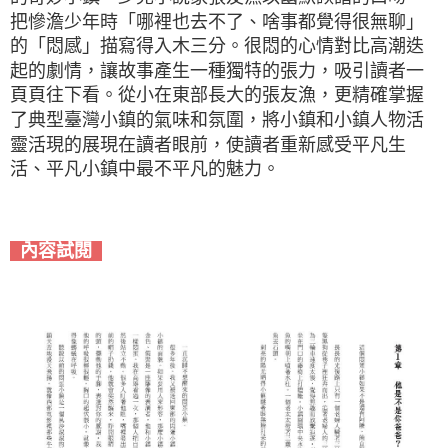
把慘澹少年時「哪裡也去不了、啥事都覺得很無聊」
的「悶感」描寫得入木三分。很悶的心情對比高潮迭
起的劇情，讓故事產生一種獨特的張力，吸引讀者一
頁頁往下看。從小在東部長大的張友漁，更精確掌握
了典型臺灣小鎮的氣味和氛圍，將小鎮和小鎮人物活
靈活現的展現在讀者眼前，使讀者重新感受平凡生
活、平凡小鎮中最不平凡的魅力。
內容試閱