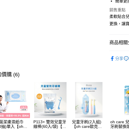
簡單更
2.付款方
相關說明
流程，驗
銷售重點
【關於「A
ATM付款
完成交易
AFTEE
柔軟貼合
3.實際核
便利好安
更換，讓
4.訂單成
１．簡單
消。如遇
２．便利
運送方式
無法說明
３．安心
【繳款方
商品相關分
付款後全
1.分期款
【「AFT
醒簡訊。
每筆NT$7
１．於結帳
分齡推薦
2.透過簡
付」結帳
分享
帳／街口支
付款後7-1
２．訂單
熱門活動
３．收到繳
每筆NT$7
【注意事
／ATM／
價購 (6)
1.本服務
※ 請注意
國內宅配/
用戶於交
絡購買商品
款買賣價
先享後付
每筆NT$7
2.基於同
※ 交易是
資料（包
是否繳費成
離島宅配
用，由本
付客戶支
每筆NT$2
3.完整用
【注意事
１．透過由
菌潔膚濕紙巾
P113+ 雙效兒童牙
兒童牙刷(2入組)
oh care
交易，需
80抽)單入【oh
線棒(60入/袋)【oh
【oh care歐克威
牙刷替換