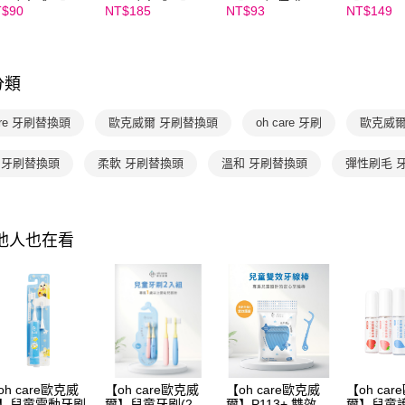
求債權轉
are歐克威爾】★
care歐克威爾】★
爾】★加價購
【oh ca
T$90
NT$185
NT$93
NT$149
２．關於
價購
加價購
爾】★加
https://aft
３．未成
「AFTE
分類
任。
４．使用「
即時審查
care 牙刷替換頭
歐克威爾 牙刷替換頭
oh care 牙刷
歐克威爾
結果請求
５．嚴禁
歲 牙刷替換頭
柔軟 牙刷替換頭
溫和 牙刷替換頭
彈性刷毛 
形，恩沛
動。
其他人也在看
oh care歐克威
【oh care歐克威
【oh care歐克威
【oh ca
】兒童電動牙刷
爾】兒童牙刷(2入
爾】P113+ 雙效兒
爾】兒童