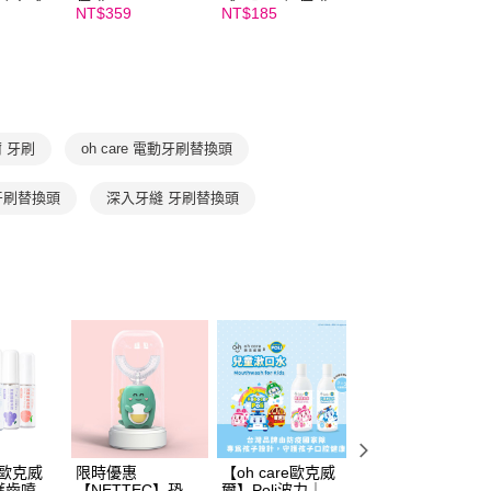
讓予恩沛科技股份有限公司。
re歐克威
價購
威爾】★加價購
NT$359
NT$185
個人資料處理事宜，請瀏覽以下網址：
價購
ee.tw/terms/#terms3
年的使用者請事先徵得法定代理人或監護人之同意方可使用
E先享後付」，若未經同意申辦者引起之損失，本公司不負相關責
AFTEE先享後付」時，將依據個別帳號之用戶狀況，依本公司
核予不同之上限額度；若仍有額度不足之情形，本公司將視審查
 牙刷
oh care 電動牙刷替換頭
用戶進行身份認證。
一人註冊多個帳號或使用他人資訊註冊。若發現惡意使用之情
牙刷替換頭
深入牙縫 牙刷替換頭
科技股份有限公司將有權停止該用戶之使用額度並採取法律行
re歐克威
限時優惠
【oh care歐克威
【oh care歐克威
護齒噴霧
【NETTEC】恐龍
爾】Poli波力｜兒
爾】兒童牙膏