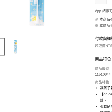
App 結
※ 本商品
※ 本商品
付款與運
超取滿NT$
付款方式
商品特色
信用卡一
商品編號
11510844
LINE Pay
商品特色
Apple Pay
讓孩子
【oh 
大哥付你
計。
相關說明
【大哥付
柔軟刷
AFTEE先
1.本服務