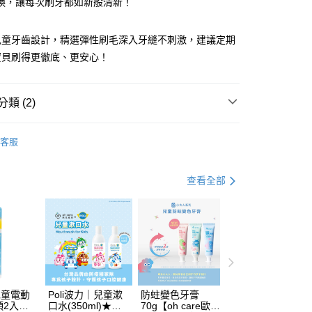
換，讓每次刷牙都如新般清新！
式選擇「大哥付你分期」，訂單成立後會自動跳轉到大哥付的交易
證手機門號後，選擇欲分期的期數、繳款截止日，確認付款後即
FTEE先享後付」】
。
先享後付是「在收到商品之後才付款」的支付方式。 讓您購物簡單
兒童牙齒設計，精選彈性刷毛深入牙縫不刺激，建議定期
准額度、可分期數及費用金額請依後續交易確認頁面所載為準。
心！
寶貝刷得更徹底、更安心！
立30分鐘內，如未前往確認交易或遇審核未通過，訂單將自動取
：不需註冊會員、不需綁卡、不需儲值。
「轉專審核」未通過狀況，表示未達大哥付你分期系統評分，恕
：只要手機號碼，簡訊認證，即可結帳。
評估內容。
：先確認商品／服務後，再付款。
式說明】
類 (2)
家取貨
項不併入電信帳單，「大哥付你分期」於每月結算日後寄送繳費提
EE先享後付」結帳流程】
0，滿NT$800(含以上)免運費
方式選擇「AFTEE先享後付」後，將跳轉至「AFTEE先享後
3-6歲
玩具與用品
訊連結打開帳單後，可選擇「超商條碼／台灣大直營門市／銀行轉
頁面，進行簡訊認證並確認金額後，即可完成結帳。
客服
付／iPASS MONEY」等通路繳費。
1取貨
成立數日內，您將收到繳費通知簡訊。
💰湊免運專區 (精選文具、用具)
費通知簡訊後14天內，點擊此簡訊中的連結，可透過四大超商
0，滿NT$800(含以上)免運費
項】
網路銀行／等多元方式進行付款，方視為交易完成。
查看全部
係由「台灣大哥大股份有限公司」（以下簡稱本公司）所提供，讓
：結帳手續完成當下不需立刻繳費，但若您需要取消訂單，請聯
郵寄 (不適用離島、海外及郵局i郵箱)
易時，得透過本服務購買商品或服務，並由商店將買賣／分期付
的店家。未經商家同意取消之訂單仍視為有效，需透過AFTEE
金債權讓與本公司後，依約使用本公司帳單繳交帳款。
繳納相關費用。
0，滿NT$800(含以上)免運費
意付款使用「大哥付你分期」之契約關係目的，商店將以您的個人
否成功請以「AFTEE先享後付 」之結帳頁面顯示為準，若有關於
含姓名、電話或地址）提供予台灣大哥大進項蒐集、處理及利
功／繳費後需取消欲退款等相關疑問，請聯繫「AFTEE先享後
（澎湖、金門、馬祖、小琉球；不適用於郵局i郵箱）
公司與您本人進行分期帳單所需資料之確認、核對及更正。
援中心」
https://netprotections.freshdesk.com/support/home
00
戶服務條款，請詳閱以下連結：
https://oppay.tw/userRule
項】
恩沛科技股份有限公司提供之「AFTEE先享後付」服務完成之
 兒童電動
Poli波力｜兒童漱
防蛀變色牙膏
依本服務之必要範圍內提供個人資料，並將交易相關給付款項請
頭2入組
口水(350ml)★加
70g【oh care歐克