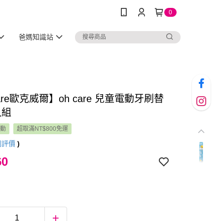
0
爸媽知識站
care歐克威爾】oh care 兒童電動牙刷替
入組
活動
超取滿NT$800免運
則評價
)
60