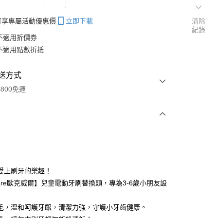
帳可享專屬活動優惠價
立即下載
清除
紀錄
不適用折價券
不適用點數折抵
送方式
800免運
次付款
愛上刷牙的樂趣！
care歐克威爾】兒童電動牙刷替換頭，專為3-6歲小朋友設
分期
你分期使用說明】
毛，溫和呵護牙齦，清潔力強，守護小牙齒健康。
享後付
由台灣大哥大提供，台灣大哥大用戶可立即使用無須另外申請。