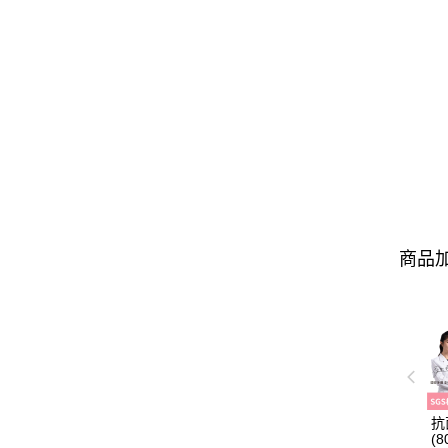
商品加
抗
(