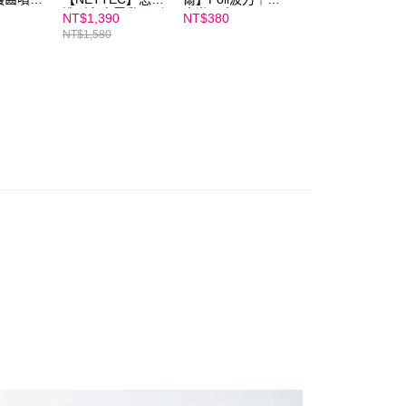
造型兒童電動牙刷-
童漱口水(350ml)
(70g)
NT$1,390
NT$380
NT$199
綠(長柄型刷頭1個
NT$1,580
NT$450
+U型刷頭3個)，贈
彩色果凍包