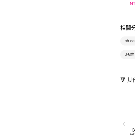
c
N
加
相關
oh 
3-6
🔻 
【
爾