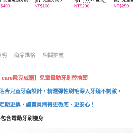
組)
童牙線棒(60入/袋)
(20ml)
$400
NT$100
NT$200
NT$250
說明
商品規格
相關推薦
h care歐克威爾】兒童電動牙刷替換頭
貼合兒童牙齒設計，精選彈性刷毛深入牙縫不刺激，
定期更換，讓寶貝刷得更徹底、更安心！
不包含電動牙刷機身