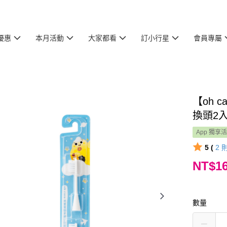
優惠
本月活動
大家都看
訂小行星
會員專屬
【oh 
換頭2
App 獨享
5 (
2
NT$1
數量