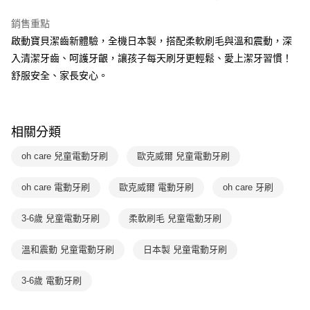
2.基於同意付款使用「大哥付你分期」之契約關係目的，商店將以您的個人
離島宅配（澎湖、金門、馬祖、小琉球；不適用於郵局i郵箱）
※ 交易是否成功請以「AFTEE先享後付 」之結帳頁面顯示為準，若有關於
資料（包含姓名、電話或地址）提供予台灣大哥大進項蒐集、處理及利用，
是否繳費成功／繳費後需取消欲退款等相關疑問，請聯繫「AFTEE先享後付
銷售重點
每筆NT$200
由本公司與您本人進行分期帳單所需資料之確認、核對及更正。
客戶支援中心」
https://netprotections.freshdesk.com/support/home
啟動寶貝潔齒新體驗，全機日本製，搭配柔軟刷毛與溫和震動，深
3.完整用戶服務條款，請詳閱以下連結：
https://oppay.tw/userRule
入清潔牙齒、呵護牙齦，讓孩子每天刷牙更輕鬆、愛上潔牙習慣！
【注意事項】
１．透過由恩沛科技股份有限公司提供之「AFTEE先享後付」服務完成之交
舒服安全、家長安心。
易，需依本服務之必要範圍內提供個人資料，並將交易相關給付款項請求債
權轉讓予恩沛科技股份有限公司。
２．關於個人資料處理事宜，請瀏覽以下網址：
https://aftee.tw/terms/#terms3
相關分類
３．未成年的使用者請事先徵得法定代理人或監護人之同意方可使用
「AFTEE先享後付」，若未經同意申辦者引起之損失，本公司不負相關責
oh care 兒童電動牙刷
歐克威爾 兒童電動牙刷
任。
４．使用「AFTEE先享後付」時，將依據個別帳號之用戶狀況，依本公司即
時審查核予不同之上限額度；若仍有額度不足之情形，本公司將視審查結果
oh care 電動牙刷
歐克威爾 電動牙刷
oh care 牙刷
請求用戶進行身份認證。
５．嚴禁一人註冊多個帳號或使用他人資訊註冊。若發現惡意使用之情形，
3-6歲 兒童電動牙刷
柔軟刷毛 兒童電動牙刷
恩沛科技股份有限公司將有權停止該用戶之使用額度並採取法律行動。
溫和震動 兒童電動牙刷
日本製 兒童電動牙刷
3-6歲 電動牙刷