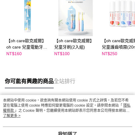
【oh care歐克威爾】
【oh care歐克威爾】
【oh care歐克
oh care 兒童電動牙刷
兒童牙刷(2入組)
兒童護齒噴霧(20m
替換頭2入組
NT$160
NT$100
NT$250
你可能有興趣的商品
全站排行
本網站中使用 cookie，欲查詢有關本網站使用 cookie 方式之詳情，及若您不希
熱門標籤
望在電腦上使用 cookie 時應如何變更電腦的 cookie 設定，請參閱本網站「
隱私
權條款
」之 Cookie 聲明。您繼續使用本網站即表示您同意本公司得按本網站使
用條款之 Cookie 聲明使用 cookie。
了解更多 >
我知道了