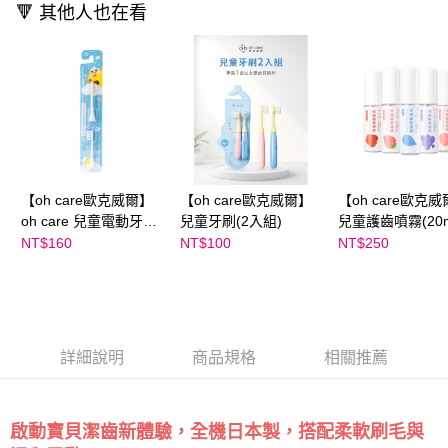
🔻 其他人也在看
【oh care歐克威爾】
【oh care歐克威爾】
【oh care歐克
oh care 兒童電動牙刷
兒童牙刷(2入組)
兒童護齒噴霧(20m
替換頭2入組
NT$160
NT$100
NT$250
詳細說明
商品規格
相關推薦
啟動寶貝潔齒新體驗，全機日本製，搭配柔軟刷毛與