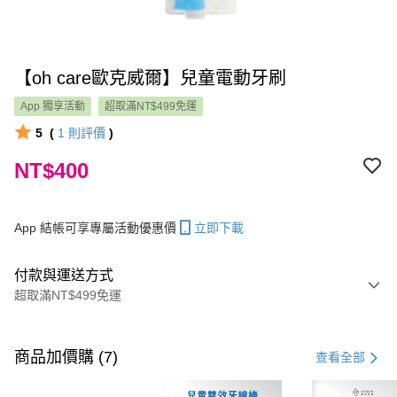
【oh care歐克威爾】兒童電動牙刷
App 獨享活動
超取滿NT$499免運
5
(
1
則評價
)
NT$400
App 結帳可享專屬活動優惠價
立即下載
付款與運送方式
超取滿NT$499免運
付款方式
信用卡一次付款
商品加價購 (7)
查看全部
LINE Pay