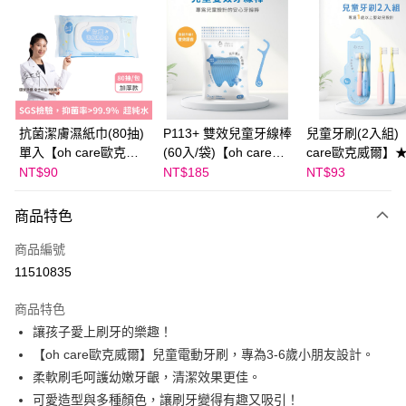
Apple Pay
大哥付你分期
相關說明
【大哥付你分期使用說明】
AFTEE先享後付
1.本服務由台灣大哥大提供，台灣大哥大用戶可立即使用無須另外申請。
抗菌潔膚濕紙巾(80抽)
P113+ 雙效兒童牙線棒
兒童牙刷(2入組)【
2.付款方式選擇「大哥付你分期」，訂單成立後會自動跳轉到大哥付的交易
相關說明
流程，驗證手機門號後，選擇欲分期的期數、繳款截止日，確認付款後即完
單入【oh care歐克威
(60入/袋)【oh care歐
care歐克威爾】
【關於「AFTEE先享後付」】
成交易。
ATM付款
爾】★加價購
克威爾】★加價購
購
NT$90
NT$185
NT$93
AFTEE先享後付是「在收到商品之後才付款」的支付方式。 讓您購物簡單
3.實際核准額度、可分期數及費用金額請依後續交易確認頁面所載為準。
便利好安心！
4.訂單成立30分鐘內，如未前往確認交易或遇審核未通過，訂單將自動取
１．簡單：不需註冊會員、不需綁卡、不需儲值。
運送方式
消。如遇「轉專審核」未通過狀況，表示未達大哥付你分期系統評分，恕無
商品特色
２．便利：只要手機號碼，簡訊認證，即可結帳。
法說明評估內容。
３．安心：先確認商品／服務後，再付款。
付款後全家取貨｜8/8-8/14運費優惠，結帳滿499即享免運。
【繳款方式說明】
商品編號
1.分期款項不併入電信帳單，「大哥付你分期」於每月結算日後寄送繳費提
每筆NT$70，滿NT$499(含以上)免運費
【「AFTEE先享後付」結帳流程】
11510835
醒簡訊。
１．於結帳方式選擇「AFTEE先享後付」後，將跳轉至「AFTEE先享後付」
2.透過簡訊連結打開帳單後，可選擇「超商條碼／台灣大直營門市／銀行轉
付款後7-11取貨
結帳頁面，進行簡訊認證並確認金額後，即可完成結帳。
商品特色
帳／街口支付／iPASS MONEY」等通路繳費。
２．訂單成立數日內，您將收到繳費通知簡訊。
每筆NT$70，滿NT$800(含以上)免運費
讓孩子愛上刷牙的樂趣！
３．收到繳費通知簡訊後14天內，點擊此簡訊中的連結，可透過四大超商／
【注意事項】
ATM／網路銀行／等多元方式進行付款，方視為交易完成。
【oh care歐克威爾】兒童電動牙刷，專為3-6歲小朋友設計。
國內宅配/郵寄 (不適用離島、海外及郵局i郵箱)
1.本服務係由「台灣大哥大股份有限公司」（以下簡稱本公司）所提供，讓
※ 請注意：結帳手續完成當下不需立刻繳費，但若您需要取消訂單，請聯絡
柔軟刷毛呵護幼嫩牙齦，清潔效果更佳。
用戶於交易時，得透過本服務購買商品或服務，並由商店將買賣／分期付款
每筆NT$70，滿NT$800(含以上)免運費
購買商品的店家。未經商家同意取消之訂單仍視為有效，需透過AFTEE先享
買賣價金債權讓與本公司後，依約使用本公司帳單繳交帳款。
可愛造型與多種顏色，讓刷牙變得有趣又吸引！
後付繳納相關費用。