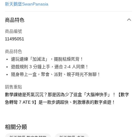
新天鵝堡SwanPanasia
LINE Pay
商品特色
Apple Pay
商品編號
大哥付你分期
11495051
相關說明
【大哥付你分期使用說明】
AFTEE先享後付
商品特色
1.本服務由台灣大哥大提供，台灣大哥大用戶可立即使用無須另外申請。
2.付款方式選擇「大哥付你分期」，訂單成立後會自動跳轉到大哥付的交易
相關說明
邊玩邊練「加減法」，擺脫枯燥死背！
流程，驗證手機門號後，選擇欲分期的期數、繳款截止日，確認付款後即完
【關於「AFTEE先享後付」】
遊戲規則 3 分鐘上手，適合 2-4 人同樂！
成交易。
ATM付款
AFTEE先享後付是「在收到商品之後才付款」的支付方式。 讓您購物簡單
3.實際核准額度、可分期數及費用金額請依後續交易確認頁面所載為準。
隨身帶上一盒，聚會、派對、親子時光不無聊！
便利好安心！
4.訂單成立30分鐘內，如未前往確認交易或遇審核未通過，訂單將自動取
１．簡單：不需註冊會員、不需綁卡、不需儲值。
運送方式
消。如遇「轉專審核」未通過狀況，表示未達大哥付你分期系統評分，恕無
銷售重點
２．便利：只要手機號碼，簡訊認證，即可結帳。
法說明評估內容。
３．安心：先確認商品／服務後，再付款。
付款後全家取貨
數學課總是死氣沉沉？那是因為少了這盒「大腦神快手」！【數字
【繳款方式說明】
1.分期款項不併入電信帳單，「大哥付你分期」於每月結算日後寄送繳費提
急轉彎 7 ATE 9】是一款步調超快、刺激爆表的數字桌遊！
每筆NT$70，滿NT$800(含以上)免運費
【「AFTEE先享後付」結帳流程】
醒簡訊。
１．於結帳方式選擇「AFTEE先享後付」後，將跳轉至「AFTEE先享後付」
2.透過簡訊連結打開帳單後，可選擇「超商條碼／台灣大直營門市／銀行轉
付款後7-11取貨
結帳頁面，進行簡訊認證並確認金額後，即可完成結帳。
帳／街口支付／iPASS MONEY」等通路繳費。
２．訂單成立數日內，您將收到繳費通知簡訊。
每筆NT$70，滿NT$800(含以上)免運費
３．收到繳費通知簡訊後14天內，點擊此簡訊中的連結，可透過四大超商／
相關分類
【注意事項】
ATM／網路銀行／等多元方式進行付款，方視為交易完成。
國內宅配/郵寄 (不適用離島、海外及郵局i郵箱)
1.本服務係由「台灣大哥大股份有限公司」（以下簡稱本公司）所提供，讓
※ 請注意：結帳手續完成當下不需立刻繳費，但若您需要取消訂單，請聯絡