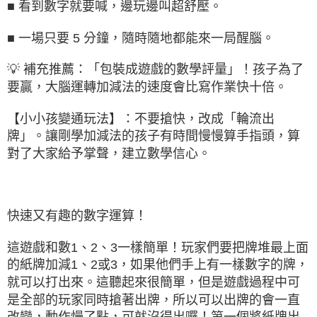
■ 看到數字就要喊，邊玩邊叫超舒壓。
■ 一場只要 5 分鐘，隨時隨地都能來一局醒腦。
💡 補充推薦：「包裝成遊戲的數學評量」！孩子為了
要贏，大腦運轉加減法的速度會比寫作業快十倍。
【小小孩變通玩法】：不要搶快，改成「輪流出
牌」。讓剛學加減法的孩子有時間慢慢算手指頭，算
對了大家給予掌聲，建立數學信心。
快速又有趣的數字運算！
這遊戲和數1、2、3一樣簡單！玩家們要把牌堆最上面
的紙牌加減1、2或3，如果他們手上有一樣數字的牌，
就可以打出來。這聽起來很簡單，但是遊戲過程中可
是全部的玩家同時搶著出牌，所以可以出牌的會一直
改變，動作慢了點，可就沒得出囉！第一個將紙牌出