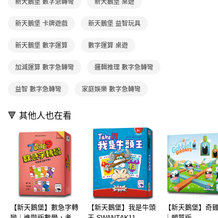
新天鵝堡 數字急轉彎
新天鵝堡 桌遊
用戶於交易時，得透過本服務購買商品或服務，並由商店將買賣／分期付款
每筆NT$70，滿NT$800(含以上)免運費
購買商品的店家。未經商家同意取消之訂單仍視為有效，需透過AFTEE先享
買賣價金債權讓與本公司後，依約使用本公司帳單繳交帳款。
後付繳納相關費用。
2.基於同意付款使用「大哥付你分期」之契約關係目的，商店將以您的個人
新天鵝堡 卡牌遊戲
新天鵝堡 益智玩具
離島宅配（澎湖、金門、馬祖、小琉球；不適用於郵局i郵箱）
※ 交易是否成功請以「AFTEE先享後付 」之結帳頁面顯示為準，若有關於
資料（包含姓名、電話或地址）提供予台灣大哥大進項蒐集、處理及利用，
是否繳費成功／繳費後需取消欲退款等相關疑問，請聯繫「AFTEE先享後付
每筆NT$200
由本公司與您本人進行分期帳單所需資料之確認、核對及更正。
客戶支援中心」
https://netprotections.freshdesk.com/support/home
新天鵝堡 數字運算
數字運算 桌遊
3.完整用戶服務條款，請詳閱以下連結：
https://oppay.tw/userRule
【注意事項】
加減運算 數字急轉彎
邏輯推理 數字急轉彎
１．透過由恩沛科技股份有限公司提供之「AFTEE先享後付」服務完成之交
易，需依本服務之必要範圍內提供個人資料，並將交易相關給付款項請求債
權轉讓予恩沛科技股份有限公司。
益智 數字急轉彎
家庭娛樂 數字急轉彎
２．關於個人資料處理事宜，請瀏覽以下網址：
https://aftee.tw/terms/#terms3
３．未成年的使用者請事先徵得法定代理人或監護人之同意方可使用
🔻 其他人也在看
「AFTEE先享後付」，若未經同意申辦者引起之損失，本公司不負相關責
任。
４．使用「AFTEE先享後付」時，將依據個別帳號之用戶狀況，依本公司即
時審查核予不同之上限額度；若仍有額度不足之情形，本公司將視審查結果
請求用戶進行身份認證。
５．嚴禁一人註冊多個帳號或使用他人資訊註冊。若發現惡意使用之情形，
恩沛科技股份有限公司將有權停止該用戶之使用額度並採取法律行動。
【新天鵝堡】數急字轉
【新天鵝堡】我是牛頭
【新天鵝堡】奇
彎｜進階版數學，考驗
王 SWANTAK11
｜塑質版