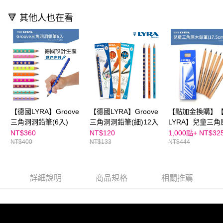
請求用戶進行身份認證。
５．嚴禁一人註冊多個帳號或使用他人資訊註冊。若發現惡意使用之情形，
🔻 其他人也在看
恩沛科技股份有限公司將有權停止該用戶之使用額度並採取法律行動。
【德國LYRA】Groove
【德國LYRA】Groove
【點加金換購】
三角洞洞鉛筆(6入)
三角洞洞鉛筆(細)12入
LYRA】兒童三角
鉛筆(17.5cm) 6
NT$360
NT$120
1,000點+
NT$32
NT$400
NT$133
NT$444
詳細說明
商品規格
相關推薦