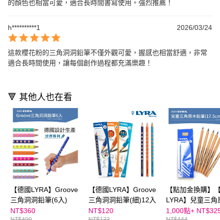
的顏色也相當可愛，適合長時間書寫使用。強烈推薦！
h**********1
2026/03/24
這款櫻花粉的三角洞洞鉛筆不僅外觀可愛，握感也相當舒適，非常
適合長時間使用，讓每個創作過程都充滿樂趣！
🔻 其他人也在看
【德國LYRA】Groove
【德國LYRA】Groove
【點加金換購】
三角洞洞鉛筆(6入)
三角洞洞鉛筆(細)12入
LYRA】兒童三角
鉛筆(17.5cm) 6
NT$360
NT$120
1,000點+
NT$32
NT$400
NT$133
NT$444