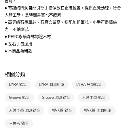
書寫！
1.分期款項不併入電信帳單，「大哥付你分期」於每月結算日後寄送繳費提
每筆NT$70，滿NT$800(含以上)免運費
【「AFTEE先享後付」結帳流程】
● 有趣的凹洞自然引導手指停放在正確位置，提供直覺動線，符合
醒簡訊。
１．於結帳方式選擇「AFTEE先享後付」後，將跳轉至「AFTEE先享後付」
2.透過簡訊連結打開帳單後，可選擇「超商條碼／台灣大直營門市／銀行轉
付款後7-11取貨
人體工學，長時間書寫也不疲累
結帳頁面，進行簡訊認證並確認金額後，即可完成結帳。
帳／街口支付／iPASS MONEY」等通路繳費。
２．訂單成立數日內，您將收到繳費通知簡訊。
● 高等級石墨筆芯，石磨含量高，搭配加粗筆芯，小手可盡情施
每筆NT$70，滿NT$800(含以上)免運費
３．收到繳費通知簡訊後14天內，點擊此簡訊中的連結，可透過四大超商／
【注意事項】
力，不怕斷芯
ATM／網路銀行／等多元方式進行付款，方視為交易完成。
國內宅配/郵寄 (不適用離島、海外及郵局i郵箱)
1.本服務係由「台灣大哥大股份有限公司」（以下簡稱本公司）所提供，讓
※ 請注意：結帳手續完成當下不需立刻繳費，但若您需要取消訂單，請聯絡
● PEFC永續森林認證木材
用戶於交易時，得透過本服務購買商品或服務，並由商店將買賣／分期付款
每筆NT$70，滿NT$800(含以上)免運費
購買商品的店家。未經商家同意取消之訂單仍視為有效，需透過AFTEE先享
● 左右手皆適用
買賣價金債權讓與本公司後，依約使用本公司帳單繳交帳款。
後付繳納相關費用。
2.基於同意付款使用「大哥付你分期」之契約關係目的，商店將以您的個人
● 本商品為粗款
離島宅配（澎湖、金門、馬祖、小琉球；不適用於郵局i郵箱）
※ 交易是否成功請以「AFTEE先享後付 」之結帳頁面顯示為準，若有關於
資料（包含姓名、電話或地址）提供予台灣大哥大進項蒐集、處理及利用，
是否繳費成功／繳費後需取消欲退款等相關疑問，請聯繫「AFTEE先享後付
每筆NT$200
由本公司與您本人進行分期帳單所需資料之確認、核對及更正。
客戶支援中心」
https://netprotections.freshdesk.com/support/home
3.完整用戶服務條款，請詳閱以下連結：
https://oppay.tw/userRule
【注意事項】
相關分類
１．透過由恩沛科技股份有限公司提供之「AFTEE先享後付」服務完成之交
易，需依本服務之必要範圍內提供個人資料，並將交易相關給付款項請求債
LYRA 鉛筆
LYRA 洞洞鉛筆
LYRA 兒童鉛筆
權轉讓予恩沛科技股份有限公司。
２．關於個人資料處理事宜，請瀏覽以下網址：
Groove 鉛筆
Groove 洞洞鉛筆
人體工學 鉛筆
https://aftee.tw/terms/#terms3
３．未成年的使用者請事先徵得法定代理人或監護人之同意方可使用
「AFTEE先享後付」，若未經同意申辦者引起之損失，本公司不負相關責
人體工學 洞洞鉛筆
櫻花粉 鉛筆
櫻花粉 洞洞鉛筆
任。
４．使用「AFTEE先享後付」時，將依據個別帳號之用戶狀況，依本公司即
三角形 鉛筆
時審查核予不同之上限額度；若仍有額度不足之情形，本公司將視審查結果