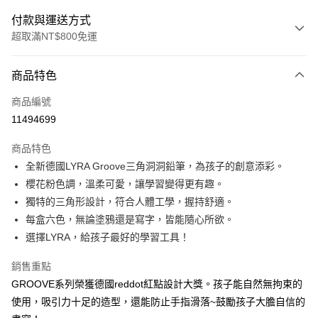
付款與運送方式
超取滿NT$800免運
付款方式
商品特色
信用卡一次付款
商品編號
LINE Pay
11494699
Apple Pay
商品特色
大哥付你分期
全新德國LYRA Groove三角洞洞鉛筆，為孩子的創意添彩。
相關說明
櫻花粉色調，溫柔可愛，讓學習變得更有趣。
【大哥付你分期使用說明】
獨特的三角形設計，符合人體工學，握持舒適。
AFTEE先享後付
1.本服務由台灣大哥大提供，台灣大哥大用戶可立即使用無須另外申請。
每盒六色，無論塗鴉還是寫字，皆能隨心所欲。
2.付款方式選擇「大哥付你分期」，訂單成立後會自動跳轉到大哥付的交易
相關說明
流程，驗證手機門號後，選擇欲分期的期數、繳款截止日，確認付款後即完
選擇LYRA，給孩子最好的學習工具！
【關於「AFTEE先享後付」】
成交易。
ATM付款
AFTEE先享後付是「在收到商品之後才付款」的支付方式。 讓您購物簡單
3.實際核准額度、可分期數及費用金額請依後續交易確認頁面所載為準。
銷售重點
便利好安心！
4.訂單成立30分鐘內，如未前往確認交易或遇審核未通過，訂單將自動取
１．簡單：不需註冊會員、不需綁卡、不需儲值。
GROOVE系列榮獲德國reddot紅點設計大獎。孩子能自然無拘束的
運送方式
消。如遇「轉專審核」未通過狀況，表示未達大哥付你分期系統評分，恕無
２．便利：只要手機號碼，簡訊認證，即可結帳。
法說明評估內容。
使用，吸引力十足的造型，還能防止手指滑落~鼓勵孩子大膽自信的
３．安心：先確認商品／服務後，再付款。
付款後全家取貨
【繳款方式說明】