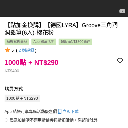
【點加金換購】【德國LYRA】Groove三角洞
洞鉛筆(6入)-櫻花粉
點數兌換商品
App 獨享活動
超取滿NT$800免運
5
(
2
則評價
)
1000點 + NT$290
NT$400
購買方式
1000點＋NT$290
App 結帳可享專屬活動優惠價
立即下載
※
點數加價購不適用折價券與折扣活動，滿額贈除外