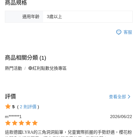
商品規格
適用年齡
3歲以上
客服
商品相關分類 (1)
熱門活動
🔴紅利點數兌換專區
評價
查看全部
5
(
2
則評價
)
m*******1
2026/06/22
這款德國LYRA的三角洞洞鉛筆，兒童實際抓握的手勢舒適，櫻花粉