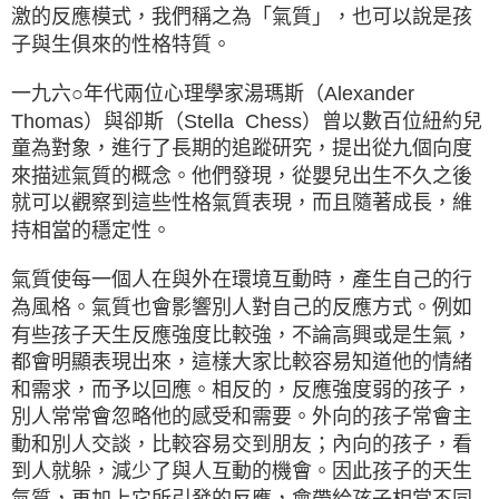
激的反應模式，我們稱之為「氣質」，也可以說是孩
子與生俱來的性格特質。
一九六○年代兩位心理學家湯瑪斯（Alexander
Thomas）與卻斯（Stella Chess）曾以數百位紐約兒
童為對象，進行了長期的追蹤研究，提出從九個向度
來描述氣質的概念。他們發現，從嬰兒出生不久之後
就可以觀察到這些性格氣質表現，而且隨著成長，維
持相當的穩定性。
氣質使每一個人在與外在環境互動時，產生自己的行
為風格。氣質也會影響別人對自己的反應方式。例如
有些孩子天生反應強度比較強，不論高興或是生氣，
都會明顯表現出來，這樣大家比較容易知道他的情緒
和需求，而予以回應。相反的，反應強度弱的孩子，
別人常常會忽略他的感受和需要。外向的孩子常會主
動和別人交談，比較容易交到朋友；內向的孩子，看
到人就躲，減少了與人互動的機會。因此孩子的天生
氣質，再加上它所引發的反應，會帶給孩子相當不同