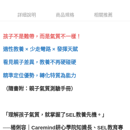
緒教育推薦
冊套組）
詳細說明
商品規格
相關推薦
孩子不是難帶，而是氣質不一樣！
適性教養 × 少走彎路 × 發揮天賦
看見親子差異，教養不再硬碰硬
精準定位優勢，轉化特質為能力
（隨書附：親子氣質測驗手冊）
「理解孩子氣質，就掌握了SEL教養先機。」
──楊俐容｜Caremind耕心學院知識長、SEL教育專