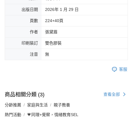
出版日期
2026年 1 月 29 日
頁數
224+40頁
作者
張黛眉
印刷裝訂
雙色膠裝
注音
無
客服
商品相關分類 (3)
查看全部
分齡推薦
家庭與生活
親子教養
熱門活動
💗同理+覺察，情緒教育SEL