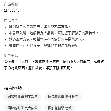
商品編號
LINE Pay
11483348
Apple Pay
商品特色
大哥付你分期
解鎖孩子的天賦密碼，讓育兒不再困難。
相關說明
本書深入淺出地解析九大氣質，幫助您了解孩子的獨特性。
【大哥付你分期使用說明】
透過圖解方式，輕鬆掌握不同氣質的特徵與需求。
AFTEE先享後付
1.本服務由台灣大哥大提供，台灣大哥大用戶可立即使用無須另外申請。
讓我們一起陪伴孩子，發揮他們的潛能與優勢！
2.付款方式選擇「大哥付你分期」，訂單成立後會自動跳轉到大哥付的交易
相關說明
流程，驗證手機門號後，選擇欲分期的期數、繳款截止日，確認付款後即完
【關於「AFTEE先享後付」】
成交易。
銷售重點
ATM付款
AFTEE先享後付是「在收到商品之後才付款」的支付方式。 讓您購物簡單
3.實際核准額度、可分期數及費用金額請依後續交易確認頁面所載為準。
看懂孩子「氣質」，教養就不再焦慮！透過 9大氣質向度，解鎖孩
便利好安心！
4.訂單成立30分鐘內，如未前往確認交易或遇審核未通過，訂單將自動取
１．簡單：不需註冊會員、不需綁卡、不需儲值。
子的特質密碼，適性教養，讓孩子發揮天賦。
運送方式
消。如遇「轉專審核」未通過狀況，表示未達大哥付你分期系統評分，恕無
２．便利：只要手機號碼，簡訊認證，即可結帳。
法說明評估內容。
３．安心：先確認商品／服務後，再付款。
付款後全家取貨｜8/8-8/14運費優惠，結帳滿499即享免運。
【繳款方式說明】
1.分期款項不併入電信帳單，「大哥付你分期」於每月結算日後寄送繳費提
每筆NT$70，滿NT$499(含以上)免運費
【「AFTEE先享後付」結帳流程】
醒簡訊。
相關分類
１．於結帳方式選擇「AFTEE先享後付」後，將跳轉至「AFTEE先享後付」
2.透過簡訊連結打開帳單後，可選擇「超商條碼／台灣大直營門市／銀行轉
付款後7-11取貨
結帳頁面，進行簡訊認證並確認金額後，即可完成結帳。
帳／街口支付／iPASS MONEY」等通路繳費。
圖解輕鬆學 親子教養
圖解輕鬆學 適性教養
２．訂單成立數日內，您將收到繳費通知簡訊。
每筆NT$70，滿NT$800(含以上)免運費
３．收到繳費通知簡訊後14天內，點擊此簡訊中的連結，可透過四大超商／
【注意事項】
ATM／網路銀行／等多元方式進行付款，方視為交易完成。
圖解輕鬆學 九大氣質
圖解輕鬆學 管教
國內宅配/郵寄 (不適用離島、海外及郵局i郵箱)
1.本服務係由「台灣大哥大股份有限公司」（以下簡稱本公司）所提供，讓
※ 請注意：結帳手續完成當下不需立刻繳費，但若您需要取消訂單，請聯絡