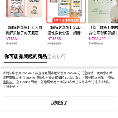
【圖解輕鬆學】九大氣
【圖解輕鬆學】SEL×
【線上課程】胡
質解鎖孩子的天賦密
適性教養套書：讀懂孩
身心平衡調節課
碼：孩子不是難帶，而
子氣質、培養社會情緒
天下線上學校
NT$331
NT$885
NT$2,490
NT$420
NT$1,180
NT$3,800
是氣質不一樣 ★SEL情
力、練習好好生氣（3
緒教育推薦
冊套組）
你可能有興趣的商品
全站排行
本網站中使用 cookie，欲查詢有關本網站使用 cookie 方式之詳情，及若您不希
熱門標籤
望在電腦上使用 cookie 時應如何變更電腦的 cookie 設定，請參閱本網站「
隱私
權條款
」之 Cookie 聲明。您繼續使用本網站即表示您同意本公司得按本網站使
用條款之 Cookie 聲明使用 cookie。
了解更多 >
我知道了