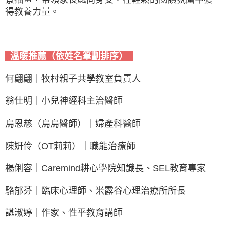
得教養力量。
溫暖推薦（依姓名筆劃排序）
何翩翩｜牧村親子共學教室負責人
翁仕明｜小兒神經科主治醫師
烏恩慈（烏烏醫師）｜婦產科醫師
陳姸伶（OT莉莉）｜職能治療師
楊俐容｜Caremind耕心學院知識長、SEL教育專家
駱郁芬｜臨床心理師、米露谷心理治療所所長
諶淑婷｜作家、性平教育講師