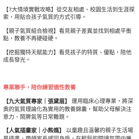
【7大情境實戰攻略】從交友相處、校園生活到生涯探
索，用貼合孩子氣質的方式引導。
【親子氣質組合檢視】看見親子差異並找到相處平衡
點，教養不再硬碰硬。
【挖掘獨特天賦能力】看見孩子的特質、優點，陪他
成長發光。
專業聯手，陪你練習適性教養
運用臨床心理專業，將深
【九大氣質專家｜張黛眉】
奧的氣質理論化為實用的教養錦囊，幫助父母解決注
意力、鬧脾氣等日常難題。
以童趣且溫馨的親子生活場
【人氣插畫家｜小熊媽】
景插畫，帶領家長感同身受，在輕鬆的閱讀氛圍中獲