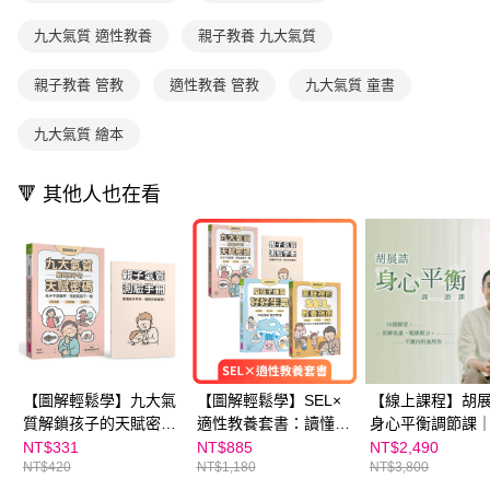
用戶於交易時，得透過本服務購買商品或服務，並由商店將買賣／分期付款
每筆NT$70，滿NT$800(含以上)免運費
購買商品的店家。未經商家同意取消之訂單仍視為有效，需透過AFTEE先享
買賣價金債權讓與本公司後，依約使用本公司帳單繳交帳款。
九大氣質 適性教養
親子教養 九大氣質
後付繳納相關費用。
2.基於同意付款使用「大哥付你分期」之契約關係目的，商店將以您的個人
離島宅配（澎湖、金門、馬祖、小琉球；不適用於郵局i郵箱）
※ 交易是否成功請以「AFTEE先享後付 」之結帳頁面顯示為準，若有關於
資料（包含姓名、電話或地址）提供予台灣大哥大進項蒐集、處理及利用，
是否繳費成功／繳費後需取消欲退款等相關疑問，請聯繫「AFTEE先享後付
親子教養 管教
適性教養 管教
九大氣質 童書
每筆NT$200
由本公司與您本人進行分期帳單所需資料之確認、核對及更正。
客戶支援中心」
https://netprotections.freshdesk.com/support/home
3.完整用戶服務條款，請詳閱以下連結：
https://oppay.tw/userRule
海外包裹航空運送
查看運費
九大氣質 繪本
【注意事項】
１．透過由恩沛科技股份有限公司提供之「AFTEE先享後付」服務完成之交
易，需依本服務之必要範圍內提供個人資料，並將交易相關給付款項請求債
🔻 其他人也在看
權轉讓予恩沛科技股份有限公司。
２．關於個人資料處理事宜，請瀏覽以下網址：
https://aftee.tw/terms/#terms3
３．未成年的使用者請事先徵得法定代理人或監護人之同意方可使用
「AFTEE先享後付」，若未經同意申辦者引起之損失，本公司不負相關責
任。
４．使用「AFTEE先享後付」時，將依據個別帳號之用戶狀況，依本公司即
時審查核予不同之上限額度；若仍有額度不足之情形，本公司將視審查結果
請求用戶進行身份認證。
５．嚴禁一人註冊多個帳號或使用他人資訊註冊。若發現惡意使用之情形，
恩沛科技股份有限公司將有權停止該用戶之使用額度並採取法律行動。
【圖解輕鬆學】九大氣
【圖解輕鬆學】SEL×
【線上課程】胡
質解鎖孩子的天賦密
適性教養套書：讀懂孩
身心平衡調節課
碼：孩子不是難帶，而
子氣質、培養社會情緒
天下線上學校
NT$331
NT$885
NT$2,490
NT$420
NT$1,180
NT$3,800
是氣質不一樣 ★SEL情
力、練習好好生氣（3