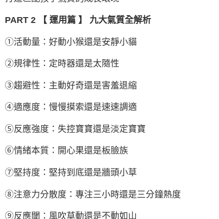
PART 2 【 運用篇 】 九大氣質全解析
①活動量：好動小猴還是安靜小貓
②規律性：定時器還是太隨性
③趨避性：主動好奇還是害羞退縮
④適應度：慢慢摸索還是速速調適
⑤反應強度：失控寶寶還是淡定寶寶
⑥情緒本質：開心果還是板臉族
⑦堅持度：堅持到底還是牆頭小草
⑧注意力分散度：專注三小時還是三分鐘熱度
⑨反應閾：風吹草動還是不動如山