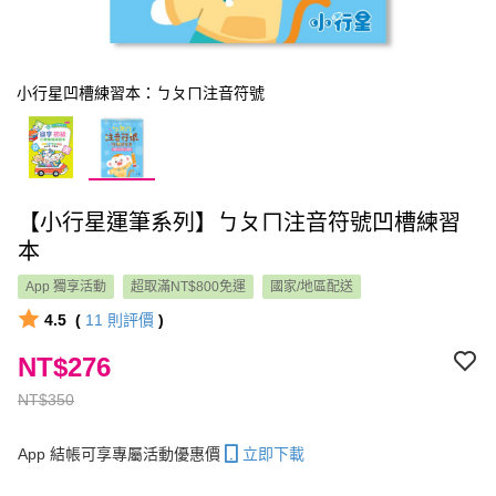
小行星凹槽練習本：ㄅㄆㄇ注音符號
【小行星運筆系列】ㄅㄆㄇ注音符號凹槽練習
本
App 獨享活動
超取滿NT$800免運
國家/地區配送
4.5
(
11
則評價
)
NT$276
NT$350
App 結帳可享專屬活動優惠價
立即下載