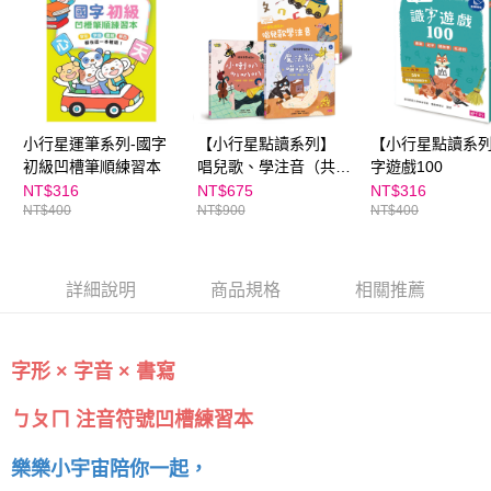
５．嚴禁一人註冊多個帳號或使用他人資訊註冊。若發現惡意使用之情形，
恩沛科技股份有限公司將有權停止該用戶之使用額度並採取法律行動。
小行星運筆系列-國字
【小行星點讀系列】
【小行星點讀系
初級凹槽筆順練習本
唱兒歌、學注音（共兩
字遊戲100
冊）
NT$316
NT$675
NT$316
NT$400
NT$900
NT$400
詳細說明
商品規格
相關推薦
字形 × 字音 × 書寫
ㄅㄆㄇ 注音符號凹槽練習本
樂樂小宇宙陪你一起，