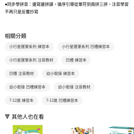
每筆NT$70，滿NT$800(含以上)免運費
【「AFTEE先享後付」結帳流程】
●同步學拼音：邊寫邊拼讀，循序引導從單符到兩拼三拼，注音學習
醒簡訊。
１．於結帳方式選擇「AFTEE先享後付」後，將跳轉至「AFTEE先享後付」
2.透過簡訊連結打開帳單後，可選擇「超商條碼／台灣大直營門市／銀行轉
付款後7-11取貨
不再只是反覆抄寫
結帳頁面，進行簡訊認證並確認金額後，即可完成結帳。
帳／街口支付／iPASS MONEY」等通路繳費。
２．訂單成立數日內，您將收到繳費通知簡訊。
每筆NT$70，滿NT$800(含以上)免運費
３．收到繳費通知簡訊後14天內，點擊此簡訊中的連結，可透過四大超商／
【注意事項】
ATM／網路銀行／等多元方式進行付款，方視為交易完成。
國內宅配/郵寄 (不適用離島、海外及郵局i郵箱)
1.本服務係由「台灣大哥大股份有限公司」（以下簡稱本公司）所提供，讓
※ 請注意：結帳手續完成當下不需立刻繳費，但若您需要取消訂單，請聯絡
相關分類
用戶於交易時，得透過本服務購買商品或服務，並由商店將買賣／分期付款
每筆NT$70，滿NT$800(含以上)免運費
購買商品的店家。未經商家同意取消之訂單仍視為有效，需透過AFTEE先享
買賣價金債權讓與本公司後，依約使用本公司帳單繳交帳款。
後付繳納相關費用。
小行星運筆系列 練習本
小行星運筆系列 凹槽練習本
2.基於同意付款使用「大哥付你分期」之契約關係目的，商店將以您的個人
離島宅配（澎湖、金門、馬祖、小琉球；不適用於郵局i郵箱）
※ 交易是否成功請以「AFTEE先享後付 」之結帳頁面顯示為準，若有關於
資料（包含姓名、電話或地址）提供予台灣大哥大進項蒐集、處理及利用，
是否繳費成功／繳費後需取消欲退款等相關疑問，請聯繫「AFTEE先享後付
每筆NT$200
由本公司與您本人進行分期帳單所需資料之確認、核對及更正。
小行星運筆系列 注音教材
凹槽 練習本
客戶支援中心」
https://netprotections.freshdesk.com/support/home
3.完整用戶服務條款，請詳閱以下連結：
https://oppay.tw/userRule
海外包裹航空運送
查看運費
【注意事項】
凹槽 注音教材
幼小銜接 練習本
１．透過由恩沛科技股份有限公司提供之「AFTEE先享後付」服務完成之交
易，需依本服務之必要範圍內提供個人資料，並將交易相關給付款項請求債
幼小銜接 凹槽練習本
幼小銜接 注音教材
權轉讓予恩沛科技股份有限公司。
２．關於個人資料處理事宜，請瀏覽以下網址：
https://aftee.tw/terms/#terms3
7-12歲 練習本
7-12歲 凹槽練習本
３．未成年的使用者請事先徵得法定代理人或監護人之同意方可使用
「AFTEE先享後付」，若未經同意申辦者引起之損失，本公司不負相關責
任。
🔻 其他人也在看
４．使用「AFTEE先享後付」時，將依據個別帳號之用戶狀況，依本公司即
時審查核予不同之上限額度；若仍有額度不足之情形，本公司將視審查結果
請求用戶進行身份認證。