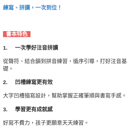
練寫、拼讀，一次到位！
書本特色
1.
一次學好注音拼讀
從聲符、結合韻到拼音練習，循序引導，打好注音基
礎。
2.
凹槽練寫更有效
大字凹槽描寫設計，幫助掌握正確筆順與書寫手感。
3.
學習更有成就感
好寫不費力，孩子更願意天天練習。