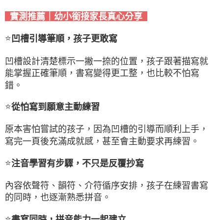
實測推薦｜幼小銜接家長真心分享
⭐
凹槽引導筆順，孩子更敢寫
凹槽設計清楚標示一撇一捺的位置，孩子跟著描寫就
能掌握正確筆順，書寫變得更工整，也比較不怕寫
錯。
⭐
從怕寫到願意主動練習
原本害怕嘗試的孩子，因為凹槽的引導而順利上手，
寫完一頁後充滿成就感，甚至會主動要求再練習。
⭐
注音學習有步驟，不只是反覆抄寫
內容依聲符、韻符、介符循序安排，孩子在練習書寫
的同時，也逐漸熟悉拼音。
⭐
書寫同時，拼音能力一起建立