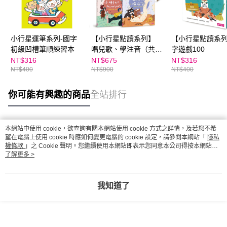
小行星運筆系列-國字
【小行星點讀系列】
【小行星點讀系
初級凹槽筆順練習本
唱兒歌、學注音（共兩
字遊戲100
冊）
NT$316
NT$675
NT$316
NT$400
NT$900
NT$400
你可能有興趣的商品
全站排行
本網站中使用 cookie，欲查詢有關本網站使用 cookie 方式之詳情，及若您不希
熱門標籤
望在電腦上使用 cookie 時應如何變更電腦的 cookie 設定，請參閱本網站「
隱私
權條款
」之 Cookie 聲明。您繼續使用本網站即表示您同意本公司得按本網站使
用條款之 Cookie 聲明使用 cookie。
了解更多 >
我知道了