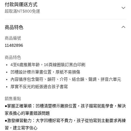
付款與運送方式
超取滿NT$800免運
付款方式
商品特色
信用卡一次付款
商品編號
LINE Pay
11482896
Apple Pay
商品特色
大哥付你分期
4至6歲推薦年齡，16頁線圈裝訂黑白印刷
相關說明
凹槽設計標示筆畫位置，厚紙不易損傷
【大哥付你分期使用說明】
內容循序包含聲符、韻符、介符、結合韻、聲調、拼音六單元
AFTEE先享後付
1.本服務由台灣大哥大提供，台灣大哥大用戶可立即使用無須另外申請。
厚實不反光的紙張適合孩子書寫
2.付款方式選擇「大哥付你分期」，訂單成立後會自動跳轉到大哥付的交易
相關說明
流程，驗證手機門號後，選擇欲分期的期數、繳款截止日，確認付款後即完
【關於「AFTEE先享後付」】
成交易。
銷售重點
ATM付款
AFTEE先享後付是「在收到商品之後才付款」的支付方式。 讓您購物簡單
3.實際核准額度、可分期數及費用金額請依後續交易確認頁面所載為準。
●掌握正確筆順：凹槽清楚標示撇捺位置，孩子描寫就能學會，解決
便利好安心！
4.訂單成立30分鐘內，如未前往確認交易或遇審核未通過，訂單將自動取
１．簡單：不需註冊會員、不需綁卡、不需儲值。
家長擔心的筆畫錯誤問題
運送方式
消。如遇「轉專審核」未通過狀況，表示未達大哥付你分期系統評分，恕無
２．便利：只要手機號碼，簡訊認證，即可結帳。
法說明評估內容。
●激發練習動力：大字凹槽好寫不費力，孩子從怕寫到主動要求再練
３．安心：先確認商品／服務後，再付款。
付款後全家取貨
【繳款方式說明】
習，建立寫字信心
1.分期款項不併入電信帳單，「大哥付你分期」於每月結算日後寄送繳費提