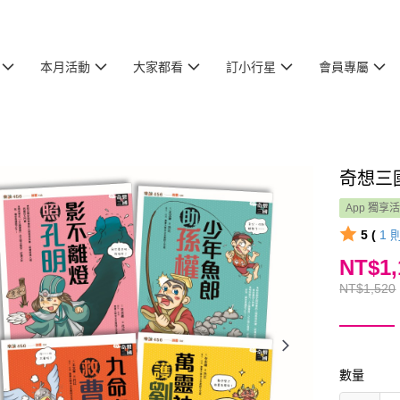
本月活動
大家都看
訂小行星
會員專屬
奇想三
App 獨享
5 (
1
NT$1,
NT$1,520
數量