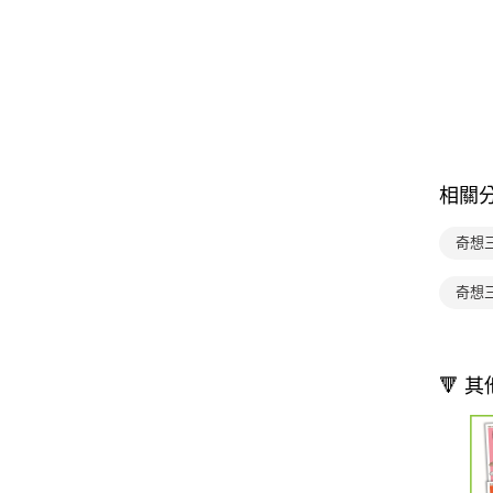
相關
奇想
奇想
🔻 