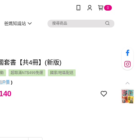
0
爸媽知識站
國套書【共4冊】(新版)
活動
超取滿NT$499免運
國家/地區配送
則評價
)
140