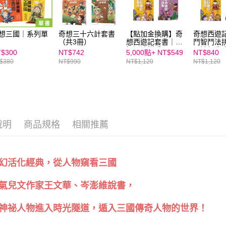
https://aft
３．未成
「AFTE
任。
想三國｜系列單
奇想三十六計套書
【點加金換購】奇
奇想西遊
４．使用「
（共3冊）
想西遊記套書｜鬥
鬥智鬥法
即時審查
智鬥法拼兵器，閱
閱讀經典
$300
NT$742
5,000點+
NT$549
NT$840
讀經典也能輕鬆有
有趣
結果請求
$380
NT$990
NT$1,120
NT$1,120
趣
５．嚴禁
形，恩沛
動。
說明
商品規格
相關推薦
幻活化經典，從人物窺看三國
氣兒文作家王文華、岑澎維說書，
神祕人物進入時光隧道，遁入三國傳奇人物的世界！