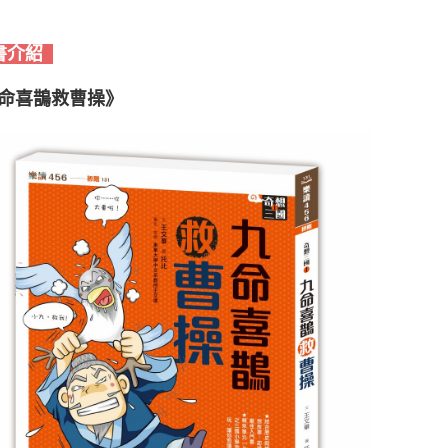
書介紹
命喜鵲救曹操》