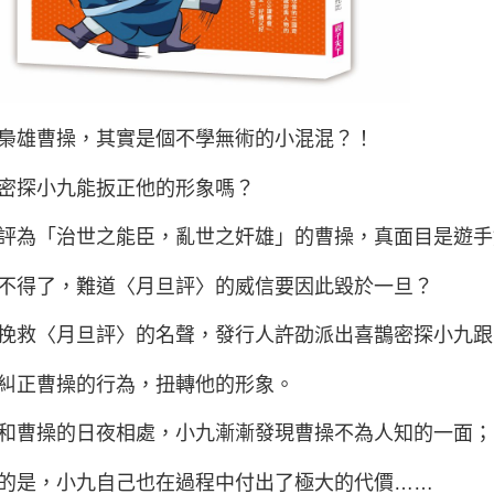
梟雄曹操，其實是個不學無術的小混混？！
密探小九能扳正他的形象嗎？
評為「治世之能臣，亂世之奸雄」的曹操，真面目是遊手
不得了，難道〈月旦評〉的威信要因此毀於一旦？
挽救〈月旦評〉的名聲，發行人許劭派出喜鵲密探小九跟
糾正曹操的行為，扭轉他的形象。
和曹操的日夜相處，小九漸漸發現曹操不為人知的一面；
的是，小九自己也在過程中付出了極大的代價……