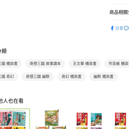
流程，驗
【關於「A
ATM付款
完成交易
AFTEE
3.實際核
商品相關分
便利好安
4.訂單成
１．簡單
消。如遇
２．便利
分齡推薦
運送方式
無法說明
３．安心
分享
【繳款方
經典系列
付款後全家
1.分期款
【「AFT
醒簡訊。
主題書單
每筆NT$7
１．於結帳
2.透過簡
付」結帳
分類
暢銷作者
帳／街口支
付款後7-1
２．訂單
３．收到繳
每筆NT$7
經典系列
【注意事
三國 橋梁書
奇想三國 故事讀本
王文華 橋梁書
岑澎維 橋梁
／ATM／
倍！
1.本服務
※ 請注意
國內宅配/
用戶於交
絡購買商品
三國 奇幻
奇想三國 幽默
奇幻 橋梁書
幽默 橋梁書
款買賣價
先享後付
每筆NT$7
2.基於同
※ 交易是
資料（包
是否繳費成
離島宅配
用，由本
付客戶支
每筆NT$2
3.完整用
其他人也在看
【注意事
海外包裹
１．透過由
交易，需
求債權轉
２．關於