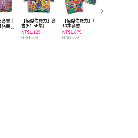
ee.tw/terms/#terms3
年的使用者請事先徵得法定代理人或監護人之同意方可使用
E先享後付」，若未經同意申辦者引起之損失，本公司不負相關責
記套書｜
【怪傑佐羅力】套
【怪傑佐羅力】1-
【怪傑佐羅力】套
AFTEE先享後付」時，將依據個別帳號之用戶狀況，依本公司
拼兵器，
書(51-55集)
10集套書
書(46-50集)
核予不同之上限額度；若仍有額度不足之情形，本公司將視審查
也能輕鬆
NT$1,125
NT$1,875
NT$1,125
用戶進行身份認證。
NT$1,500
NT$2,500
NT$1,500
一人註冊多個帳號或使用他人資訊註冊。若發現惡意使用之情
科技股份有限公司將有權停止該用戶之使用額度並採取法律行