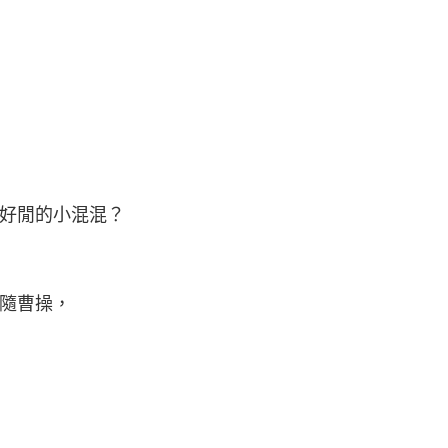
好閒的小混混？
隨曹操，