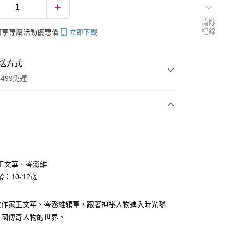
清除
紀錄
帳可享專屬活動優惠價
立即下載
送方式
499免運
次付款
王文華、岑澎維
：10-12歲
分期
你分期使用說明】
文作家王文華、岑澎維領軍，跟著神祕人物進入時光隧
享後付
由台灣大哥大提供，台灣大哥大用戶可立即使用無須另外申請。
三國傳奇人物的世界。
式選擇「大哥付你分期」，訂單成立後會自動跳轉到大哥付的交易