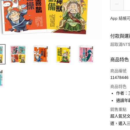
App 結
付款與運
超取滿NT$
付款方式
商品特色
信用卡一
商品編號
11478446
LINE Pay
商品特色
Apple Pay
作者：
適讀年齡
大哥付你
相關說明
銷售重點
【大哥付
超人氣兒
AFTEE先
1.本服務
道，遁入
2.付款方
相關說明