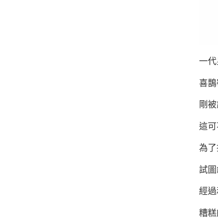
一代
喜鵲
剛被
這可
為了
試圖
經過
糟糕