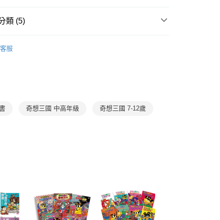
證手機門號後，選擇欲分期的期數、繳款截止日，確認付款後即
FTEE先享後付」】
。
先享後付是「在收到商品之後才付款」的支付方式。 讓您購物簡單
准額度、可分期數及費用金額請依後續交易確認頁面所載為準。
類 (5)
心！
立30分鐘內，如未前往確認交易或遇審核未通過，訂單將自動取
：不需註冊會員、不需綁卡、不需儲值。
「轉專審核」未通過狀況，表示未達大哥付你分期系統評分，恕
：只要手機號碼，簡訊認證，即可結帳。
7-12歲
橋梁書/故事讀本
評估內容。
：先確認商品／服務後，再付款。
客服
式說明】
中高年級｜樂讀456
取貨｜8/8-8/14運費優惠，結帳滿499即享免運。
項不併入電信帳單，「大哥付你分期」於每月結算日後寄送繳費提
EE先享後付」結帳流程】
分科學習
社會
0，滿NT$499(含以上)免運費
方式選擇「AFTEE先享後付」後，將跳轉至「AFTEE先享後
訊連結打開帳單後，可選擇「超商條碼／台灣大直營門市／銀行轉
頁面，進行簡訊認證並確認金額後，即可完成結帳。
王文華
付／iPASS MONEY」等通路繳費。
1取貨
成立數日內，您將收到繳費通知簡訊。
費通知簡訊後14天內，點擊此簡訊中的連結，可透過四大超商
0，滿NT$800(含以上)免運費
中高年級｜奇想系列—改編中國奇幻故事，幽默加
項】
書
奇想三國 中高年級
奇想三國 7-12歲
網路銀行／等多元方式進行付款，方視為交易完成。
係由「台灣大哥大股份有限公司」（以下簡稱本公司）所提供，讓
：結帳手續完成當下不需立刻繳費，但若您需要取消訂單，請聯
郵寄 (不適用離島、海外及郵局i郵箱)
易時，得透過本服務購買商品或服務，並由商店將買賣／分期付
的店家。未經商家同意取消之訂單仍視為有效，需透過AFTEE
金債權讓與本公司後，依約使用本公司帳單繳交帳款。
繳納相關費用。
0，滿NT$800(含以上)免運費
意付款使用「大哥付你分期」之契約關係目的，商店將以您的個人
否成功請以「AFTEE先享後付 」之結帳頁面顯示為準，若有關於
含姓名、電話或地址）提供予台灣大哥大進項蒐集、處理及利
功／繳費後需取消欲退款等相關疑問，請聯繫「AFTEE先享後
（澎湖、金門、馬祖、小琉球；不適用於郵局i郵箱）
公司與您本人進行分期帳單所需資料之確認、核對及更正。
援中心」
https://netprotections.freshdesk.com/support/home
00
戶服務條款，請詳閱以下連結：
https://oppay.tw/userRule
項】
航空運送
查看運費
恩沛科技股份有限公司提供之「AFTEE先享後付」服務完成之
依本服務之必要範圍內提供個人資料，並將交易相關給付款項請
讓予恩沛科技股份有限公司。
個人資料處理事宜，請瀏覽以下網址：