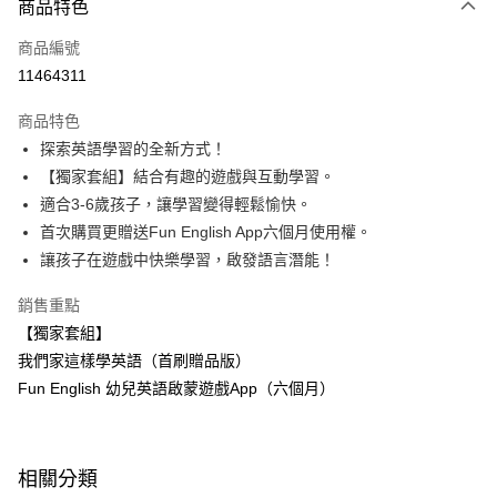
商品特色
信用卡一次付款
商品編號
LINE Pay
11464311
Apple Pay
商品特色
大哥付你分期
探索英語學習的全新方式！
相關說明
【獨家套組】結合有趣的遊戲與互動學習。
【大哥付你分期使用說明】
適合3-6歲孩子，讓學習變得輕鬆愉快。
AFTEE先享後付
1.本服務由台灣大哥大提供，台灣大哥大用戶可立即使用無須另外申請。
首次購買更贈送Fun English App六個月使用權。
2.付款方式選擇「大哥付你分期」，訂單成立後會自動跳轉到大哥付的交易
相關說明
流程，驗證手機門號後，選擇欲分期的期數、繳款截止日，確認付款後即完
讓孩子在遊戲中快樂學習，啟發語言潛能！
【關於「AFTEE先享後付」】
成交易。
ATM付款
AFTEE先享後付是「在收到商品之後才付款」的支付方式。 讓您購物簡單
3.實際核准額度、可分期數及費用金額請依後續交易確認頁面所載為準。
銷售重點
便利好安心！
4.訂單成立30分鐘內，如未前往確認交易或遇審核未通過，訂單將自動取
１．簡單：不需註冊會員、不需綁卡、不需儲值。
【獨家套組】
運送方式
消。如遇「轉專審核」未通過狀況，表示未達大哥付你分期系統評分，恕無
２．便利：只要手機號碼，簡訊認證，即可結帳。
法說明評估內容。
我們家這樣學英語（首刷贈品版）
３．安心：先確認商品／服務後，再付款。
國內宅配/郵寄 (不適用離島、海外及郵局i郵箱)
【繳款方式說明】
Fun English 幼兒英語啟蒙遊戲App（六個月）
1.分期款項不併入電信帳單，「大哥付你分期」於每月結算日後寄送繳費提
每筆NT$70，滿NT$800(含以上)免運費
【「AFTEE先享後付」結帳流程】
醒簡訊。
１．於結帳方式選擇「AFTEE先享後付」後，將跳轉至「AFTEE先享後付」
2.透過簡訊連結打開帳單後，可選擇「超商條碼／台灣大直營門市／銀行轉
離島宅配（澎湖、金門、馬祖、小琉球；不適用於郵局i郵箱）
結帳頁面，進行簡訊認證並確認金額後，即可完成結帳。
帳／街口支付／iPASS MONEY」等通路繳費。
２．訂單成立數日內，您將收到繳費通知簡訊。
每筆NT$200
相關分類
３．收到繳費通知簡訊後14天內，點擊此簡訊中的連結，可透過四大超商／
【注意事項】