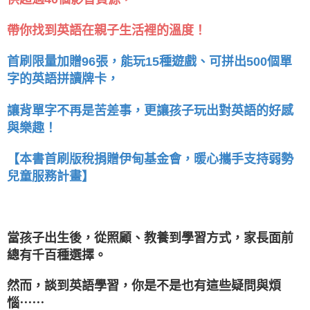
帶你找到英語在親子生活裡的溫度！
首刷限量加贈96張，能玩15種遊戲、可拼出500個單
字的英語拼讀牌卡，
讓背單字不再是苦差事，更讓孩子玩出對英語的好感
與樂趣！
【本書首刷版稅捐贈伊甸基金會，暖心攜手支持
弱勢
兒童服務計畫】
當孩子出生後，從照顧、教養到學習方式，家長面前
總有千百種選擇。
然而，談到英語學習，你是不是也有這些疑問與煩
惱⋯⋯