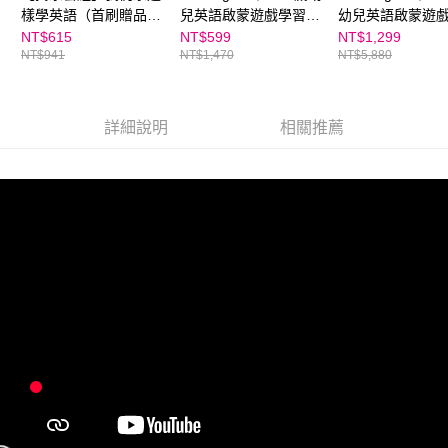
樣學英語（首刷贈品
兒英語啟蒙遊戲學習
幼兒英語啟蒙遊
版）＋【LiveABC】中
App（一個月）贈送
App（一年期）
NT$615
NT$599
NT$1,299
NT$941
NT$1,470
NT$5,880
小學生必備 圖解英語
Fun English 二個月
Fun English 六
會話
詳細說明
相關推薦