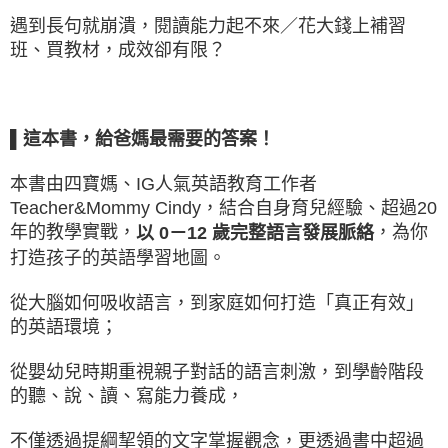
遇到長句就崩潰，閱讀能力起不來／花大錢上補習
班、買教材，成效卻有限？
▌這本書，給爸媽最需要的答案！
本書由四寶媽、IG人氣英語教育工作者
Teacher&Mommy Cindy，結合自身育兒經驗、超過20
年的教學實戰，
，為你
以 0－12 歲完整語言發展脈絡
打造孩子的英語學習地圖。
從大腦如何吸收語言，到家庭如何打造「真正有效」
的英語環境；
從嬰幼兒時期重視親子對話的語言刺激，到學齡階段
的聽、說、讀、寫能力養成，
不僅透過提綱挈領的文字掌握觀念，更透過書中超過