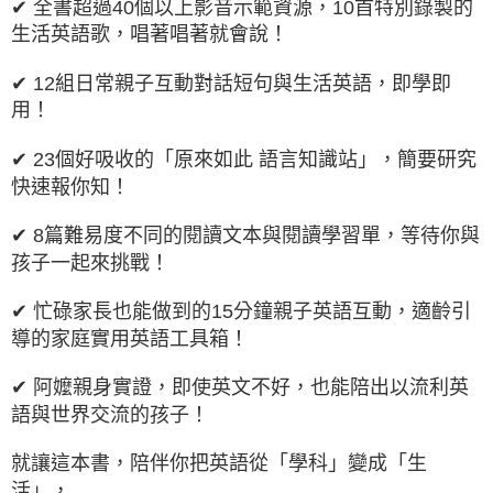
✔ 全書超過40個以上影音示範資源，10首特別錄製的
生活英語歌，唱著唱著就會說！
✔ 12組日常親子互動對話短句與生活英語，即學即
用！
✔ 23個好吸收的「原來如此 語言知識站」，簡要研究
快速報你知！
✔ 8篇難易度不同的閱讀文本與閱讀學習單，等待你與
孩子一起來挑戰！
✔ 忙碌家長也能做到的15分鐘親子英語互動，適齡引
導的家庭實用英語工具箱！
✔ 阿嬤親身實證，即使英文不好，也能陪出以流利英
語與世界交流的孩子！
就讓這本書，陪伴你把英語從「學科」變成「生
活」，