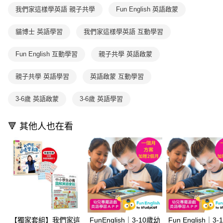
ATM／網路銀行／等多元方式進行付款，方視為交易完成。
1.本服務係由「台灣大哥大股份有限公司」（以下簡稱本公司）所提供，讓
我們家這樣學英語 親子共學
Fun English 英語啟蒙
※ 請注意：結帳手續完成當下不需立刻繳費，但若您需要取消訂單，請聯絡
用戶於交易時，得透過本服務購買商品或服務，並由商店將買賣／分期付款
購買商品的店家。未經商家同意取消之訂單仍視為有效，需透過AFTEE先享
買賣價金債權讓與本公司後，依約使用本公司帳單繳交帳款。
後付繳納相關費用。
貓博士 英語學習
我們家這樣學英語 互動學習
2.基於同意付款使用「大哥付你分期」之契約關係目的，商店將以您的個人
※ 交易是否成功請以「AFTEE先享後付 」之結帳頁面顯示為準，若有關於
資料（包含姓名、電話或地址）提供予台灣大哥大進項蒐集、處理及利用，
是否繳費成功／繳費後需取消欲退款等相關疑問，請聯繫「AFTEE先享後付
由本公司與您本人進行分期帳單所需資料之確認、核對及更正。
Fun English 互動學習
親子共學 英語啟蒙
客戶支援中心」
https://netprotections.freshdesk.com/support/home
3.完整用戶服務條款，請詳閱以下連結：
https://oppay.tw/userRule
【注意事項】
親子共學 英語學習
英語啟蒙 互動學習
１．透過由恩沛科技股份有限公司提供之「AFTEE先享後付」服務完成之交
易，需依本服務之必要範圍內提供個人資料，並將交易相關給付款項請求債
3-6歲 英語啟蒙
3-6歲 英語學習
權轉讓予恩沛科技股份有限公司。
２．關於個人資料處理事宜，請瀏覽以下網址：
https://aftee.tw/terms/#terms3
🔻 其他人也在看
３．未成年的使用者請事先徵得法定代理人或監護人之同意方可使用
「AFTEE先享後付」，若未經同意申辦者引起之損失，本公司不負相關責
任。
４．使用「AFTEE先享後付」時，將依據個別帳號之用戶狀況，依本公司即
時審查核予不同之上限額度；若仍有額度不足之情形，本公司將視審查結果
請求用戶進行身份認證。
５．嚴禁一人註冊多個帳號或使用他人資訊註冊。若發現惡意使用之情形，
恩沛科技股份有限公司將有權停止該用戶之使用額度並採取法律行動。
【獨家套組】我們家這
FunEnglish｜3-10歲幼
Fun English｜3-