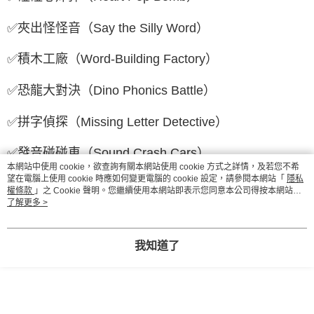
✅夾出怪怪音（Say the Silly Word）
✅積木工廠（Word-Building Factory）
✅恐龍大對決（Dino Phonics Battle）
✅拼字偵探（Missing Letter Detective）
✅發音碰碰車（Sound Crash Cars）
本網站中使用 cookie，欲查詢有關本網站使用 cookie 方式之詳情，及若您不希
望在電腦上使用 cookie 時應如何變更電腦的 cookie 設定，請參閱本網站「
隱私
✅拼讀小廚師（Word Chef）
權條款
」之 Cookie 聲明。您繼續使用本網站即表示您同意本公司得按本網站使
用條款之 Cookie 聲明使用 cookie。
了解更多 >
✅魔法聲音井（Magic Sound Well）
✅聲音百寶箱（Sound Treasure Box）
我知道了
掃描書籍後折口QRCode牌卡示範影片，一起玩出英
語拼讀力，加溫親子好關係！