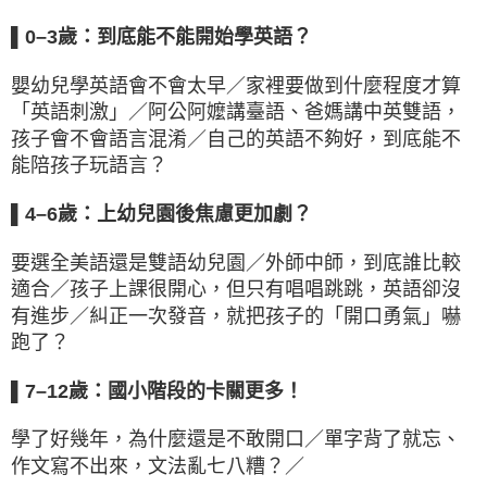
▌0–3歲：到底能不能開始學英語？
嬰幼兒學英語會不會太早／家裡要做到什麼程度才算
「英語刺激」／阿公阿嬤講臺語、爸媽講中英雙語，
孩子會不會語言混淆／自己的英語不夠好，到底能不
能陪孩子玩語言？
▌4–6歲：上幼兒園後焦慮更加劇？
要選全美語還是雙語幼兒園／外師中師，到底誰比較
適合／孩子上課很開心，但只有唱唱跳跳，英語卻沒
有進步／糾正一次發音，就把孩子的「開口勇氣」嚇
跑了？
▌7–12歲：國小階段的卡關更多！
學了好幾年，為什麼還是不敢開口／單字背了就忘、
作文寫不出來，文法亂七八糟？／