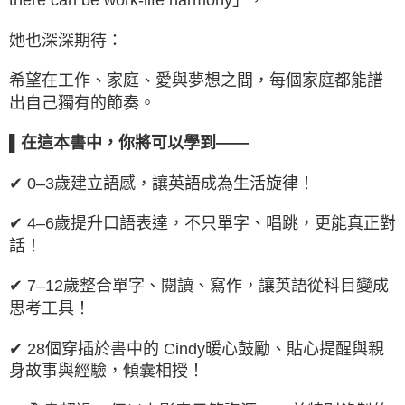
她也深深期待：
希望在工作、家庭、愛與夢想之間，每個家庭都能譜
出自己獨有的節奏。
▌在這本書中，你將可以學到——
✔ 0–3歲建立語感，讓英語成為生活旋律！
✔ 4–6歲提升口語表達，不只單字、唱跳，更能真正對
話！
✔ 7–12歲整合單字、閱讀、寫作，讓英語從科目變成
思考工具！
✔ 28個穿插於書中的 Cindy暖心鼓勵、貼心提醒與親
身故事與經驗，傾囊相授！