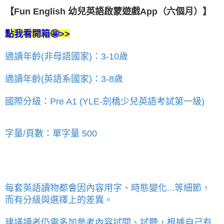
【Fun English 幼兒英語啟蒙遊戲App（六個月）】
點我看開箱
🤩>>
適讀年齡(非母語國家)：3-10歲
適讀年齡(英語系國家)：3-8歲
國際分級：Pre A1 (YLE-劍橋少兒英語考試第一級)
字量/頁數：單字量 500
每套英語讀物都會因內容用字、時態變化...等細節，
而有分級與選擇上的差異。
建議讀者仍需多加參考內容試閱、試聽，根據自己有