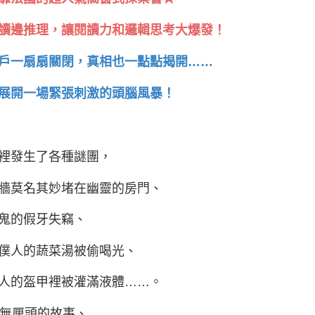
讀邊推理，讓閱讀力和邏輯思考大爆發！
戶一扇扇關閉，真相也一點點揭開……
展開一場緊張刺激的頭腦風暴！
裡發生了各種謎團，
牆莫名其妙堵在幽靈的房門、
鬼的假牙失竊、
僕人的蔬菜湯被偷喝光、
人的盔甲裡被灌滿液體……。
個無厘頭的故事、