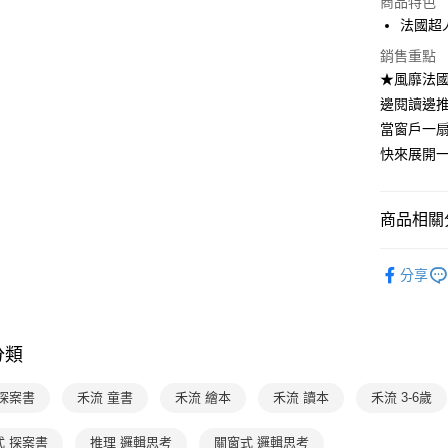
商品特色
【大哥付
AFTEE先
法國超
1.本服務
2.付款方
相關說明
銷售重點
流程，驗
【關於「A
★風靡法
ATM付款
完成交易
AFTEE
3.實際核
邊閱讀邊
便利好安
4.訂單成
１．簡單
當窗戶一
消。如遇
２．便利
運送方式
快來展開
無法說明
３．安心
【繳款方
付款後全
1.分期款
【「AFT
醒簡訊。
每筆NT$7
１．於結帳
商品相關分
2.透過簡
付」結帳
帳／街口支
付款後7-1
２．訂單
分齡推薦
３．收到繳
分享
每筆NT$7
【注意事
／ATM／
熱門活動
1.本服務
※ 請注意
國內宅配/
用戶於交
絡購買商品
熱門活動
款買賣價
先享後付
每筆NT$7
分類
2.基於同
※ 交易是
資料（包
是否繳費成
離島宅配
用，由本
付客戶支
 探案書
禾流 童書
禾流 繪本
禾流 讀本
禾流 3-6歲
每筆NT$2
3.完整用
【注意事
式 探案書
推理 邏輯思考
關窗式 邏輯思考
１．透過由