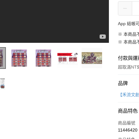
App 結
※ 本商品
※ 本商品
付款與運
超取滿NT$
付款方式
品牌
信用卡一
【禾流文
LINE Pay
商品特色
Apple Pay
商品編號
大哥付你
11446420
相關說明