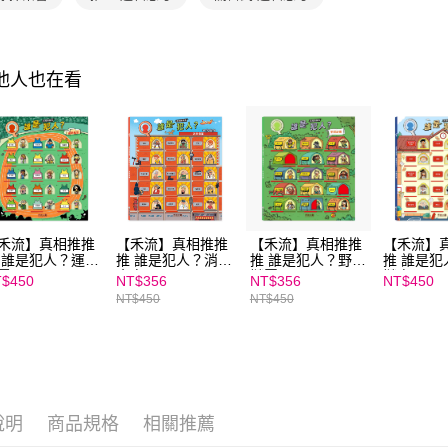
交易，需
求債權轉
２．關於
https://aft
其他人也在看
３．未成
「AFTE
任。
４．使用「
即時審查
結果請求
５．嚴禁
形，恩沛
動。
禾流】真相推推
【禾流】真相推推
【禾流】真相推推
【禾流】
 誰是犯人？運動
推 誰是犯人？消防
推 誰是犯人？野營
推 誰是犯
雲
奇案
謎團
謎案
$450
NT$356
NT$356
NT$450
NT$450
NT$450
說明
商品規格
相關推薦