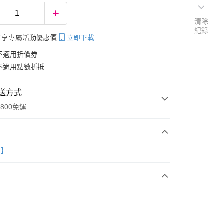
清除
紀錄
帳可享專屬活動優惠價
立即下載
不適用折價券
不適用點數折抵
送方式
800免運
次付款
創】
分期