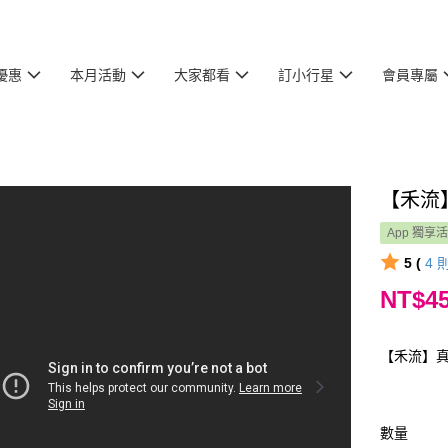
優惠
本月活動
大家都看
訂小行星
會員專屬
【禾流
App 獨享
5 (
4
NT$4
【禾流】真
數量