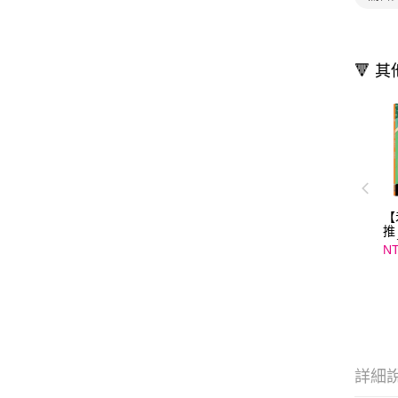
🔻 
【
推
風
NT
詳細