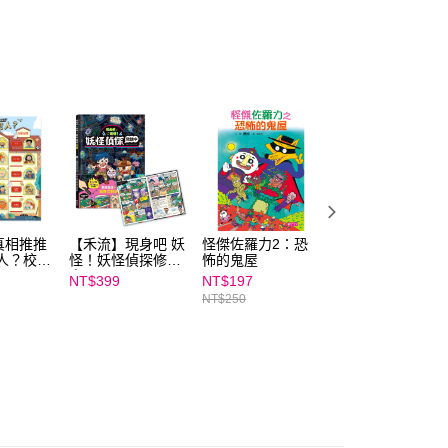
依本服務之必要範圍內提供個人資料，並將交易相關給付款項請
讓予恩沛科技股份有限公司。
個人資料處理事宜，請瀏覽以下網址：
ee.tw/terms/#terms3
年的使用者請事先徵得法定代理人或監護人之同意方可使用
E先享後付」，若未經同意申辦者引起之損失，本公司不負相關責
AFTEE先享後付」時，將依據個別帳號之用戶狀況，依本公司
核予不同之上限額度；若仍有額度不足之情形，本公司將視審查
用戶進行身份認證。
一人註冊多個帳號或使用他人資訊註冊。若發現惡意使用之情
科技股份有限公司將有權停止該用戶之使用額度並採取法律行
真相推推
【禾流】現身吧 妖
怪傑佐羅力2：恐
【禾流】現身吧 
人？校園
怪！妖怪偵探修煉
怖的鬼屋
怪！妖怪偵探世界
中
旅行
NT$399
NT$197
NT$399
NT$250