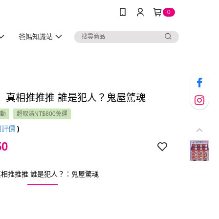
0
爸媽知識站
】真相推推推 誰是犯人？鬼屋驚魂
活動
超取滿NT$800免運
則評價
)
50
相推推推 誰是犯人？：鬼屋驚魂