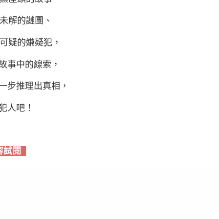
個未解的謎團、
位可疑的嫌疑犯，
故事中的線索，
一步推理出真相，
犯人吧！
容試閱