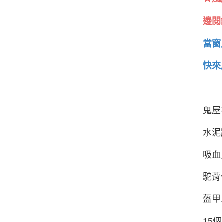
邊閱
當窗
快來
鬼屋
水泥
吸血
駝背
盔甲
15