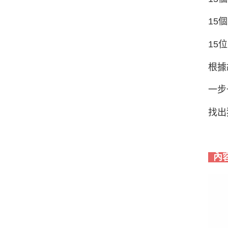
15
15
根據
一步
找出
內