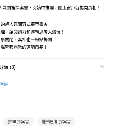
你分期使用說明】
享後付
人氣關窗探案書，閱讀中推理，關上窗戶就揭開真相！
由台灣大哥大提供，台灣大哥大用戶可立即使用無須另外申請。
式選擇「大哥付你分期」，訂單成立後會自動跳轉到大哥付的交易
證手機門號後，選擇欲分期的期數、繳款截止日，確認付款後即
FTEE先享後付」】
國的超人氣關窗式探案書★
。
先享後付是「在收到商品之後才付款」的支付方式。 讓您購物簡單
准額度、可分期數及費用金額請依後續交易確認頁面所載為準。
推理，讓閱讀力和邏輯思考大爆發！
心！
立30分鐘內，如未前往確認交易或遇審核未通過，訂單將自動取
：不需註冊會員、不需綁卡、不需儲值。
扇扇關閉，真相也一點點揭開……
「轉專審核」未通過狀況，表示未達大哥付你分期系統評分，恕
：只要手機號碼，簡訊認證，即可結帳。
一場緊張刺激的頭腦風暴！
評估內容。
：先確認商品／服務後，再付款。
式說明】
家取貨
項不併入電信帳單，「大哥付你分期」於每月結算日後寄送繳費提
EE先享後付」結帳流程】
0，滿NT$800(含以上)免運費
方式選擇「AFTEE先享後付」後，將跳轉至「AFTEE先享後
類 (3)
訊連結打開帳單後，可選擇「超商條碼／台灣大直營門市／銀行轉
頁面，進行簡訊認證並確認金額後，即可完成結帳。
付／iPASS MONEY」等通路繳費。
1取貨
成立數日內，您將收到繳費通知簡訊。
3-6歲
知識繪本/讀本
費通知簡訊後14天內，點擊此簡訊中的連結，可透過四大超商
客服
0，滿NT$800(含以上)免運費
項】
網路銀行／等多元方式進行付款，方視為交易完成。
💰湊免運專區 (精選文具、用具)
係由「台灣大哥大股份有限公司」（以下簡稱本公司）所提供，讓
：結帳手續完成當下不需立刻繳費，但若您需要取消訂單，請聯
郵寄 (不適用離島、海外及郵局i郵箱)
易時，得透過本服務購買商品或服務，並由商店將買賣／分期付
的店家。未經商家同意取消之訂單仍視為有效，需透過AFTEE
🔥童書優惠$199起
金債權讓與本公司後，依約使用本公司帳單繳交帳款。
繳納相關費用。
0，滿NT$800(含以上)免運費
意付款使用「大哥付你分期」之契約關係目的，商店將以您的個人
否成功請以「AFTEE先享後付 」之結帳頁面顯示為準，若有關於
含姓名、電話或地址）提供予台灣大哥大進項蒐集、處理及利
功／繳費後需取消欲退款等相關疑問，請聯繫「AFTEE先享後
（澎湖、金門、馬祖、小琉球；不適用於郵局i郵箱）
公司與您本人進行分期帳單所需資料之確認、核對及更正。
援中心」
https://netprotections.freshdesk.com/support/home
推理 探案書
邏輯思考 探案書
00
戶服務條款，請詳閱以下連結：
https://oppay.tw/userRule
項】
恩沛科技股份有限公司提供之「AFTEE先享後付」服務完成之