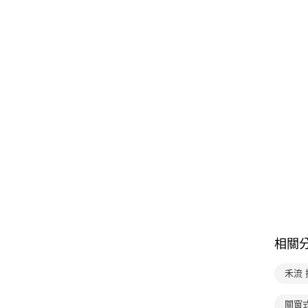
相關
禾流
關窗