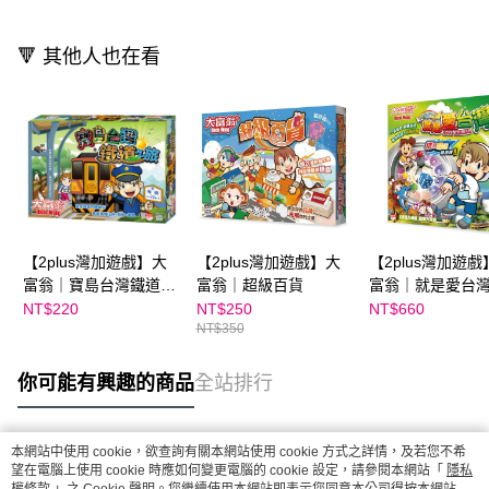
🔻 其他人也在看
【2plus灣加遊戲】大
【2plus灣加遊戲】大
【2plus灣加遊戲
富翁｜寶島台灣鐵道之
富翁｜超級百貨
富翁｜就是愛台
旅
NT$220
NT$250
NT$660
NT$350
你可能有興趣的商品
全站排行
本網站中使用 cookie，欲查詢有關本網站使用 cookie 方式之詳情，及若您不希
熱門標籤
望在電腦上使用 cookie 時應如何變更電腦的 cookie 設定，請參閱本網站「
隱私