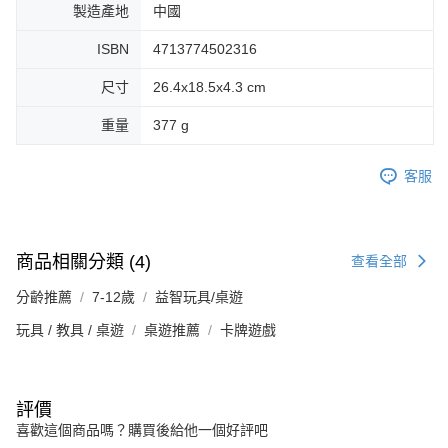
製造產地
中國
ISBN
4713774502316
尺寸
26.4x18.5x4.3 cm
重量
377 g
客服
商品相關分類 (4)
查看全部
分齡推薦
7-12歲
益智玩具/桌遊
玩具 / 教具 / 桌遊
桌遊推薦
卡牌遊戲
評價
喜歡這個商品嗎？購買後給他一個好評吧