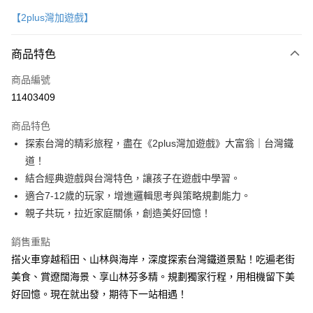
信用卡一次付款
【2plus灣加遊戲】
LINE Pay
商品特色
Apple Pay
商品編號
大哥付你分期
11403409
相關說明
【大哥付你分期使用說明】
ATM付款
商品特色
1.本服務由台灣大哥大提供，台灣大哥大用戶可立即使用無須另外申請。
2.付款方式選擇「大哥付你分期」，訂單成立後會自動跳轉到大哥付的交易
探索台灣的精彩旅程，盡在《2plus灣加遊戲》大富翁｜台灣鐵
流程，驗證手機門號後，選擇欲分期的期數、繳款截止日，確認付款後即完
運送方式
道！
成交易。
3.實際核准額度、可分期數及費用金額請依後續交易確認頁面所載為準。
結合經典遊戲與台灣特色，讓孩子在遊戲中學習。
付款後全家取貨｜8/8-8/14運費優惠，結帳滿499即享免運。
4.訂單成立30分鐘內，如未前往確認交易或遇審核未通過，訂單將自動取
適合7-12歲的玩家，增進邏輯思考與策略規劃能力。
每筆NT$70，滿NT$499(含以上)免運費
消。如遇「轉專審核」未通過狀況，表示未達大哥付你分期系統評分，恕無
親子共玩，拉近家庭關係，創造美好回憶！
法說明評估內容。
付款後7-11取貨
【繳款方式說明】
1.分期款項不併入電信帳單，「大哥付你分期」於每月結算日後寄送繳費提
銷售重點
每筆NT$70，滿NT$800(含以上)免運費
醒簡訊。
搭火車穿越稻田、山林與海岸，深度探索台灣鐵道景點！吃遍老街
2.透過簡訊連結打開帳單後，可選擇「超商條碼／台灣大直營門市／銀行轉
國內宅配/郵寄 (不適用離島、海外及郵局i郵箱)
美食、賞遼闊海景、享山林芬多精。規劃獨家行程，用相機留下美
帳／街口支付／iPASS MONEY」等通路繳費。
每筆NT$70，滿NT$800(含以上)免運費
好回憶。現在就出發，期待下一站相遇！
【注意事項】