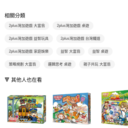
離島宅配（澎湖、金門、馬祖、小琉球；不適用於郵局i郵箱）
1.本服務係由「台灣大哥大股份有限公司」（以下簡稱本公司）所提供，讓
用戶於交易時，得透過本服務購買商品或服務，並由商店將買賣／分期付款
每筆NT$200
買賣價金債權讓與本公司後，依約使用本公司帳單繳交帳款。
相關分類
2.基於同意付款使用「大哥付你分期」之契約關係目的，商店將以您的個人
資料（包含姓名、電話或地址）提供予台灣大哥大進項蒐集、處理及利用，
2plus灣加遊戲 大富翁
2plus灣加遊戲 桌遊
由本公司與您本人進行分期帳單所需資料之確認、核對及更正。
3.完整用戶服務條款，請詳閱以下連結：
https://oppay.tw/userRule
2plus灣加遊戲 益智玩具
2plus灣加遊戲 台灣鐵道
2plus灣加遊戲 家庭娛樂
益智 大富翁
益智 桌遊
策略規劃 大富翁
邏輯思考 桌遊
親子共玩 大富翁
🔻 其他人也在看