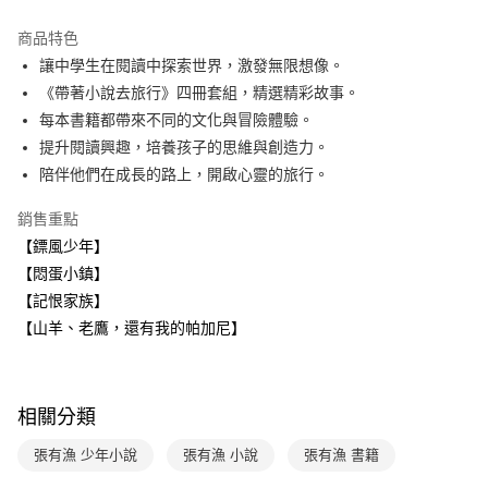
Apple Pay
商品特色
大哥付你分期
讓中學生在閱讀中探索世界，激發無限想像。
相關說明
《帶著小說去旅行》四冊套組，精選精彩故事。
【大哥付你分期使用說明】
每本書籍都帶來不同的文化與冒險體驗。
AFTEE先享後付
1.本服務由台灣大哥大提供，台灣大哥大用戶可立即使用無須另外申請。
提升閱讀興趣，培養孩子的思維與創造力。
2.付款方式選擇「大哥付你分期」，訂單成立後會自動跳轉到大哥付的交易
相關說明
流程，驗證手機門號後，選擇欲分期的期數、繳款截止日，確認付款後即完
陪伴他們在成長的路上，開啟心靈的旅行。
【關於「AFTEE先享後付」】
成交易。
ATM付款
AFTEE先享後付是「在收到商品之後才付款」的支付方式。 讓您購物簡單
3.實際核准額度、可分期數及費用金額請依後續交易確認頁面所載為準。
銷售重點
便利好安心！
4.訂單成立30分鐘內，如未前往確認交易或遇審核未通過，訂單將自動取
１．簡單：不需註冊會員、不需綁卡、不需儲值。
【鏢風少年】
運送方式
消。如遇「轉專審核」未通過狀況，表示未達大哥付你分期系統評分，恕無
２．便利：只要手機號碼，簡訊認證，即可結帳。
法說明評估內容。
【悶蛋小鎮】
３．安心：先確認商品／服務後，再付款。
付款後全家取貨｜8/8-8/14運費優惠，結帳滿499即享免運。
【繳款方式說明】
【記恨家族】
1.分期款項不併入電信帳單，「大哥付你分期」於每月結算日後寄送繳費提
每筆NT$70，滿NT$499(含以上)免運費
【「AFTEE先享後付」結帳流程】
【山羊、老鷹，還有我的帕加尼】
醒簡訊。
１．於結帳方式選擇「AFTEE先享後付」後，將跳轉至「AFTEE先享後付」
2.透過簡訊連結打開帳單後，可選擇「超商條碼／台灣大直營門市／銀行轉
付款後7-11取貨
結帳頁面，進行簡訊認證並確認金額後，即可完成結帳。
帳／街口支付／iPASS MONEY」等通路繳費。
２．訂單成立數日內，您將收到繳費通知簡訊。
每筆NT$70，滿NT$800(含以上)免運費
３．收到繳費通知簡訊後14天內，點擊此簡訊中的連結，可透過四大超商／
【注意事項】
相關分類
ATM／網路銀行／等多元方式進行付款，方視為交易完成。
國內宅配/郵寄 (不適用離島、海外及郵局i郵箱)
1.本服務係由「台灣大哥大股份有限公司」（以下簡稱本公司）所提供，讓
※ 請注意：結帳手續完成當下不需立刻繳費，但若您需要取消訂單，請聯絡
用戶於交易時，得透過本服務購買商品或服務，並由商店將買賣／分期付款
每筆NT$70，滿NT$800(含以上)免運費
購買商品的店家。未經商家同意取消之訂單仍視為有效，需透過AFTEE先享
張有漁 少年小說
張有漁 小說
張有漁 書籍
買賣價金債權讓與本公司後，依約使用本公司帳單繳交帳款。
後付繳納相關費用。
2.基於同意付款使用「大哥付你分期」之契約關係目的，商店將以您的個人