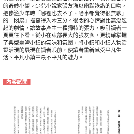
的奇妙小鎮。少兒小說家張友漁以幽默詼諧的口吻，
把慘澹少年時「哪裡也去不了、啥事都覺得很無聊」
的「悶感」描寫得入木三分。很悶的心情對比高潮迭
起的劇情，讓故事產生一種獨特的張力，吸引讀者一
頁頁往下看。從小在東部長大的張友漁，更精確掌握
了典型臺灣小鎮的氣味和氛圍，將小鎮和小鎮人物活
靈活現的展現在讀者眼前，使讀者重新感受平凡生
活、平凡小鎮中最不平凡的魅力。
內容試閱