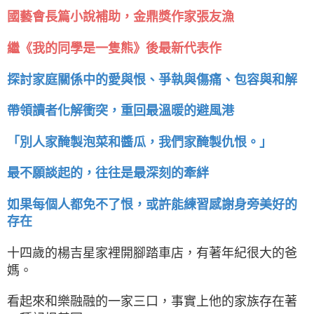
國藝會長篇小說補助，金鼎獎作家張友漁
繼《我的同學是一隻熊》後最新代表作
探討家庭關係中的愛與恨、爭執與傷痛、包容與和解
帶領讀者化解衝突，重回最溫暖的避風港
「別人家醃製泡菜和醬瓜，我們家醃製仇恨。」
最不願談起的，往往是最深刻的牽絆
如果每個人都免不了恨，或許能練習感謝身旁美好的
存在
十四歲的楊吉星家裡開腳踏車店，有著年紀很大的爸
媽。
看起來和樂融融的一家三口，事實上他的家族存在著