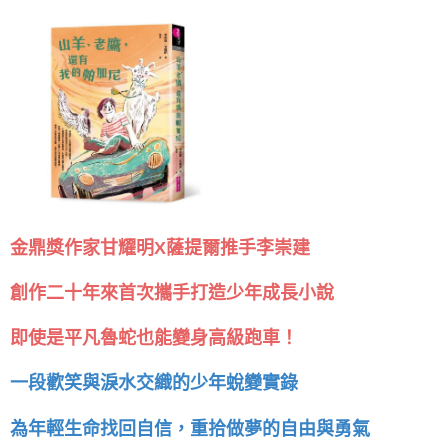
金鼎獎作家甘耀明X薩提爾推手李崇建
創作二十年來首次攜手打造少年成長小說
即使是平凡魯蛇也能變身高級跑車！
一段歡笑與淚水交織的少年蛻變實錄
為年輕生命找回自信，重拾做夢的自由與勇氣