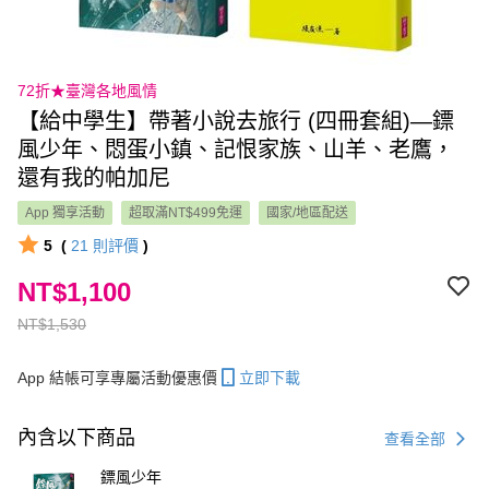
72折★臺灣各地風情
【給中學生】帶著小說去旅行 (四冊套組)—鏢
風少年、悶蛋小鎮、記恨家族、山羊、老鷹，
還有我的帕加尼
App 獨享活動
超取滿NT$499免運
國家/地區配送
5
(
21
則評價
)
NT$1,100
NT$1,530
App 結帳可享專屬活動優惠價
立即下載
內含以下商品
查看全部
鏢風少年