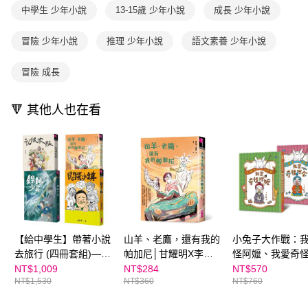
離島宅配（澎湖、金門、馬祖、小琉球；不適用於郵局i郵箱）
※ 交易是否成功請以「AFTEE先享後付 」之結帳頁面顯示為準，若有關於
資料（包含姓名、電話或地址）提供予台灣大哥大進項蒐集、處理及利用，
中學生 少年小說
13-15歲 少年小說
成長 少年小說
是否繳費成功／繳費後需取消欲退款等相關疑問，請聯繫「AFTEE先享後付
每筆NT$200
由本公司與您本人進行分期帳單所需資料之確認、核對及更正。
客戶支援中心」
https://netprotections.freshdesk.com/support/home
3.完整用戶服務條款，請詳閱以下連結：
https://oppay.tw/userRule
冒險 少年小說
推理 少年小說
語文素養 少年小說
海外包裹航空運送
查看運費
【注意事項】
１．透過由恩沛科技股份有限公司提供之「AFTEE先享後付」服務完成之交
冒險 成長
易，需依本服務之必要範圍內提供個人資料，並將交易相關給付款項請求債
權轉讓予恩沛科技股份有限公司。
２．關於個人資料處理事宜，請瀏覽以下網址：
🔻 其他人也在看
https://aftee.tw/terms/#terms3
３．未成年的使用者請事先徵得法定代理人或監護人之同意方可使用
「AFTEE先享後付」，若未經同意申辦者引起之損失，本公司不負相關責
任。
４．使用「AFTEE先享後付」時，將依據個別帳號之用戶狀況，依本公司即
時審查核予不同之上限額度；若仍有額度不足之情形，本公司將視審查結果
請求用戶進行身份認證。
５．嚴禁一人註冊多個帳號或使用他人資訊註冊。若發現惡意使用之情形，
恩沛科技股份有限公司將有權停止該用戶之使用額度並採取法律行動。
【給中學生】帶著小說
山羊、老鷹，還有我的
小兔子大作戰：
去旅行 (四冊套組)—鏢
帕加尼│甘耀明X李崇
怪阿嬤、我愛奇
風少年、悶蛋小鎮、記
建攜手打造少年成長小
（2冊套書）｜信
NT$1,009
NT$284
NT$570
NT$1,530
NT$360
NT$760
恨家族、山羊、老鷹，
說
品
還有我的帕加尼★SEL