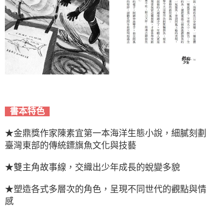
書本特色
★金鼎獎作家陳素宜第一本海洋生態小說，細膩刻劃
臺灣東部的傳統鏢旗魚文化與技藝
★雙主角故事線，交織出少年成長的蛻變多貌
★塑造各式多層次的角色，呈現不同世代的觀點與情
感