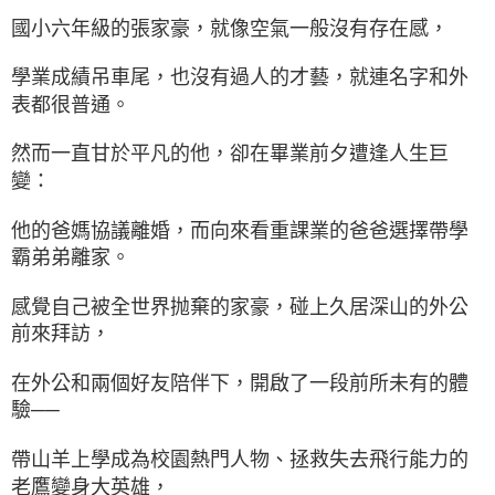
國小六年級的張家豪，就像空氣一般沒有存在感，
學業成績吊車尾，也沒有過人的才藝，就連名字和外
表都很普通。
然而一直甘於平凡的他，卻在畢業前夕遭逢人生巨
變：
他的爸媽協議離婚，而向來看重課業的爸爸選擇帶學
霸弟弟離家。
感覺自己被全世界抛棄的家豪，碰上久居深山的外公
前來拜訪，
在外公和兩個好友陪伴下，開啟了一段前所未有的體
驗──
帶山羊上學成為校園熱門人物、拯救失去飛行能力的
老鷹變身大英雄，