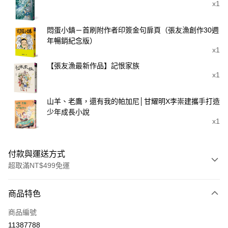
x1
悶蛋小鎮－首刷附作者印簽金句扉頁（張友漁創作30週
年暢銷紀念版）
x1
【張友漁最新作品】記恨家族
x1
山羊、老鷹，還有我的帕加尼│甘耀明X李崇建攜手打造
少年成長小說
x1
付款與運送方式
超取滿NT$499免運
付款方式
商品特色
信用卡一次付款
商品編號
LINE Pay
11387788