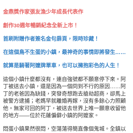
金鼎獎作家張友漁少年成長代表作
創作30週年暢銷紀念全新上市！
首刷附贈作者簽名金句扉頁，限時珍藏！
在這個鳥不生蛋的小鎮，最神奇的事情即將發生……
就算是騎著阿嬤牌單車，也可以擁抱彩色的人生！
這個小鎮什麼都沒有，連自強號都不願意停下來。阿
丁被送去小鎮，還是因為一個冏到不行的原因……阿
丁的老爸因為缺錢，突發奇想跑去搶劫超商，卻馬上
被警方逮捕；老媽早就離婚再嫁，沒有多餘心力照顧
他。無家可回的阿丁，被送去世界上唯一願意收留他
的地方——位於花蓮偏僻小鎮的阿嬤家。
悶蛋小鎮果然很悶，空蕩蕩得簡直像個鬼城。全鎮以