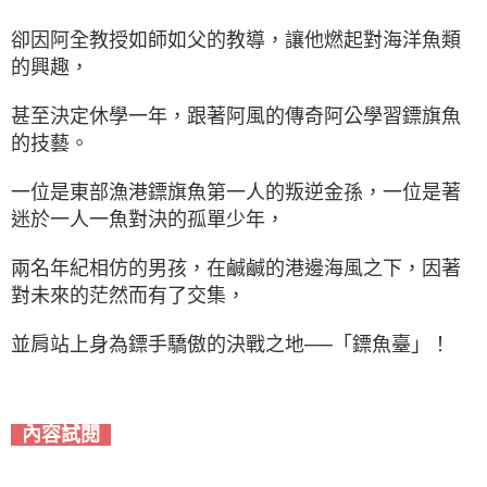
卻因阿全教授如師如父的教導，讓他燃起對海洋魚類
的興趣，
甚至決定休學一年，跟著阿風的傳奇阿公學習鏢旗魚
的技藝。
一位是東部漁港鏢旗魚第一人的叛逆金孫，一位是著
迷於一人一魚對決的孤單少年，
兩名年紀相仿的男孩，在鹹鹹的港邊海風之下，因著
對未來的茫然而有了交集，
並肩站上身為鏢手驕傲的決戰之地──「鏢魚臺」！
內容試閱