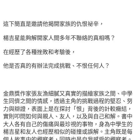
這下簡直是邀請他揭開家族的仇恨祕辛，
楊吉星能夠解開家人間多年不聯絡的真相嗎？
在經歷了各種挫敗和考驗後，
他是否真的有辦法完成挑戰、不恨任何人？
金鼎獎作家張友漁細膩又真實的描繪家族之間、中學
生同儕之間的情感，透過主角的挑戰過程的堅忍、努
力與辯證，表面上是在探討「恨」背後的計較癥結，
實則叩問如何與親人、友人，以及與自己和解。書中
大人各有自己的傷痛與最珍視的事物，身為中學生的
楊吉星和友人也經歷相似的碰撞或誤解。主角既是每
個人故事中的觀察者，同時也是自我感受的觀察者。