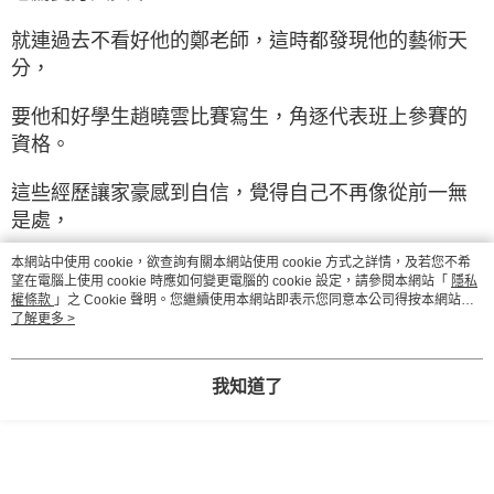
就連過去不看好他的鄭老師，這時都發現他的藝術天
分，
要他和好學生趙曉雲比賽寫生，角逐代表班上參賽的
資格。
這些經歷讓家豪感到自信，覺得自己不再像從前一無
是處，
本網站中使用 cookie，欲查詢有關本網站使用 cookie 方式之詳情，及若您不希
甚至鼓起勇氣研究起名為「帕加尼」的祕密計畫，就
望在電腦上使用 cookie 時應如何變更電腦的 cookie 設定，請參閱本網站「
隱私
為了挽回爸爸的關愛。
權條款
」之 Cookie 聲明。您繼續使用本網站即表示您同意本公司得按本網站使
用條款之 Cookie 聲明使用 cookie。
了解更多 >
然而，他是否可以成功戰勝趙曉雲、成為畫畫比賽的
班代表？
我知道了
他所經歷的這一切是否足夠讓爸爸改觀，對他另眼相
待？