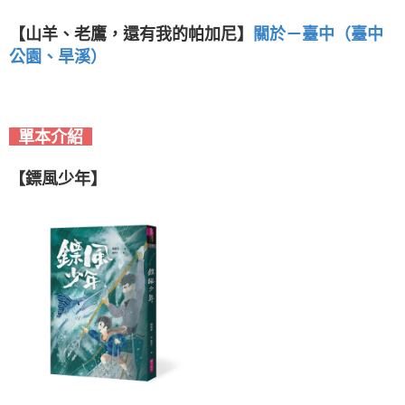
【山羊、老鷹，還有我的帕加尼】
關於
－
臺中（臺中
公園、旱溪）
單本介紹
【鏢風少年】