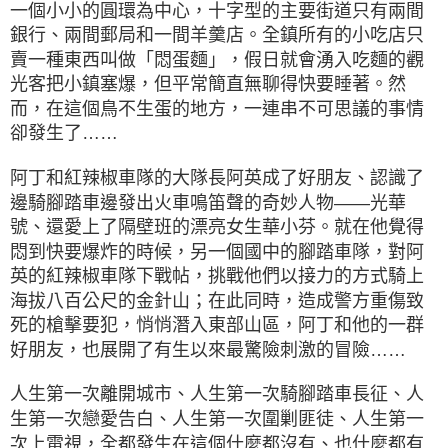
一個小小的圓環為中心，十字型的主要街道只有兩間
銀行、兩間郵局和一間羊羹店。全鎮所有的小吃店只
賣一種東西叫做「悶蛋麵」，假日就會湧入吃麵的觀
光客把小鎮塞爆，但平常簡直無聊得快要睡著。然
而，在這個鳥不生蛋的地方，一連串不可思議的事情
卻發生了……
阿丁和紅辣椒車隊的大隊長阿英成了好朋友、認識了
邊騎腳踏車邊發出火車鳴笛聲的奇妙人物——光華
號、還愛上了隔壁班的漂亮女生華小芬。就在他覺得
悶到快要爆炸的時候，另一個國中的腳踏車隊，對阿
英的紅辣椒車隊下戰帖，挑戰他們以接力的方式騎上
海拔八百公尺的金針山；在此同時，造成警方重傷致
死的槍擊要犯，悄悄潛入東部山區，阿丁和他的一群
好朋友，也展開了有生以來最驚險刺激的冒險……
人生第一次離開城市、人生第一次騎腳踏車長征、人
生第一次戀愛告白、人生第一次圍剿匪徒、人生第一
次上電視，全都發生在這個什麼都沒有、也什麼都有