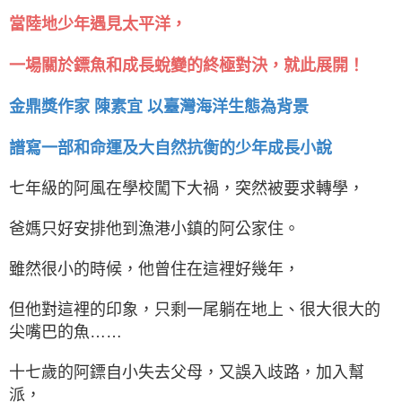
當陸地少年遇見太平洋，
一場關於鏢魚和成長蛻變的終極對決，就此展開！
金鼎獎作家 陳素宜 以臺灣海洋生態為背景
譜寫一部和命運及大自然抗衡的少年成長小說
七年級的阿風在學校闖下大禍，突然被要求轉學，
爸媽只好安排他到漁港小鎮的阿公家住。
雖然很小的時候，他曾住在這裡好幾年，
但他對這裡的印象，只剩一尾躺在地上、很大很大的
尖嘴巴的魚……
十七歲的阿鏢自小失去父母，又誤入歧路，加入幫
派，