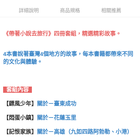
情緒教育推薦
詳細說明
商品規格
相關推薦
《帶著小說去旅行》四冊套組，精選精彩故事。
每本書籍都帶來不同
4本書說著臺灣4個地方的故事，
的文化與體驗。
套組內容
【鏢風少年】
關於
－
臺
東成功
【悶蛋小鎮】
關於
－
花蓮玉里
【記恨家族】
關於
－
高雄（九如四路阿勃勒、小港）