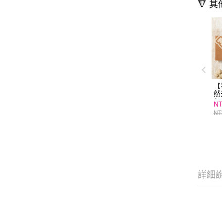
🔻 
【
然
包
NT
牌
NT
詳細