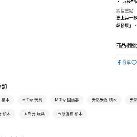
成長型
流程，驗
【關於「A
ATM付款
完成交易
AFTEE
銷售重點
3.實際核
便利好安
史上第一
4.訂單成
１．簡單
消。如遇
輯發展」
２．便利
運送方式
無法說明
３．安心
【繳款方
國內宅配/
1.分期款
【「AFT
商品相關分
醒簡訊。
每筆NT$7
１．於結帳
2.透過簡
付」結帳
分齡推薦
帳／街口支
離島宅配
２．訂單
分享
３．收到繳
每筆NT$2
【注意事
／ATM／
1.本服務
※ 請注意
用戶於交
絡購買商品
款買賣價
分類
先享後付
2.基於同
※ 交易是
資料（包
是否繳費成
y 積木
MiToy 玩具
MiToy 固齒器
天然米香 積木
天然
用，由本
付客戶支
3.完整用
器 積木
固齒器 玩具
五感體驗 積木
【注意事
１．透過由
交易，需
求債權轉
２．關於