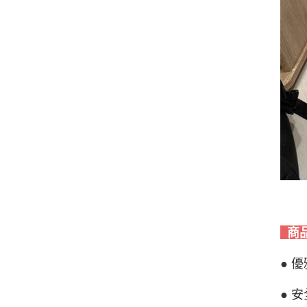
商
● 
● 