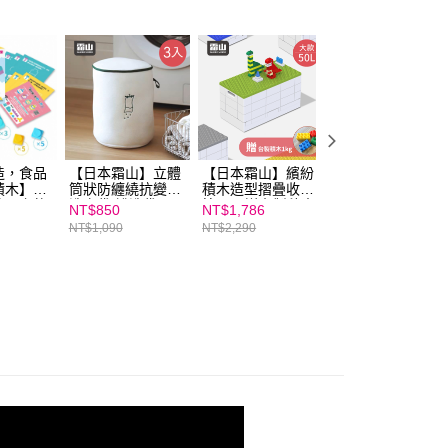
ee.tw/terms/#terms3
年的使用者請事先徵得法定代理人或監護人之同意方可使用
E先享後付」，若未經同意申辦者引起之損失，本公司不負相關責
AFTEE先享後付」時，將依據個別帳號之用戶狀況，依本公司
核予不同之上限額度；若仍有額度不足之情形，本公司將視審查
用戶進行身份認證。
一人註冊多個帳號或使用他人資訊註冊。若發現惡意使用之情
科技股份有限公司將有權停止該用戶之使用額度並採取法律行
造，食品
【日本霜山】立體
【日本霜山】繽紛
【臺灣Weplay】
積木】小
筒狀防纏繞抗變形
積木造型摺疊收納
巧大積木 (64件)
第一套軟
洗衣袋/護洗袋-3入
箱50L(送台製積木
NT$850
NT$1,786
NT$12,725
pcs 盒
1kg)-多色可選
NT$1,090
NT$2,290
NT$13,395
遊戲卡