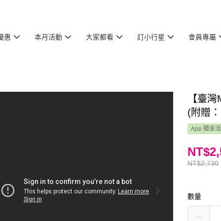
優惠
本月活動
大家都看
訂小行星
會員專屬
【臺灣M
(附贈
App 獨享
NT$2,
NT$2,730
數量