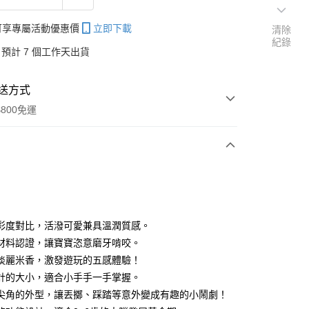
帳可享專屬活動優惠價
立即下載
清除
紀錄
預計 7 個工作天出貨
送方式
800免運
次付款
彩度對比，活潑可愛兼具溫潤質感。
材料認證，讓寶寶恣意磨牙啃咬。
分期
淡麗米香，激發遊玩的五感體驗！
你分期使用說明】
計的大小，適合小手手一手掌握。
享後付
由台灣大哥大提供，台灣大哥大用戶可立即使用無須另外申請。
尖角的外型，讓丟擲、踩踏等意外變成有趣的小鬧劇！
式選擇「大哥付你分期」，訂單成立後會自動跳轉到大哥付的交易