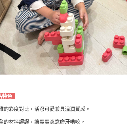
品特色
優雅的彩度對比，活潑可愛兼具溫潤質感。
安全的材料認證，讓寶寶恣意磨牙啃咬。