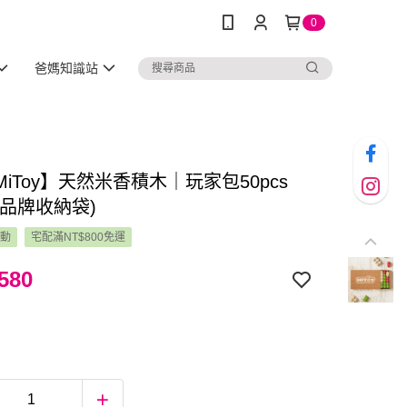
0
爸媽知識站
iToy】天然米香積木｜玩家包50pcs
：品牌收納袋)
活動
宅配滿NT$800免運
580