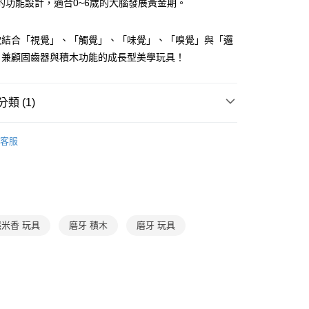
的功能設計，適合0~6歲的大腦發展黃金期。
證手機門號後，選擇欲分期的期數、繳款截止日，確認付款後即
FTEE先享後付」】
。
先享後付是「在收到商品之後才付款」的支付方式。 讓您購物簡單
准額度、可分期數及費用金額請依後續交易確認頁面所載為準。
心！
款結合「視覺」、「觸覺」、「味覺」、「嗅覺」與「邏
立30分鐘內，如未前往確認交易或遇審核未通過，訂單將自動取
：不需註冊會員、不需綁卡、不需儲值。
「轉專審核」未通過狀況，表示未達大哥付你分期系統評分，恕
，兼顧固齒器與積木功能的成長型美學玩具！
：只要手機號碼，簡訊認證，即可結帳。
評估內容。
：先確認商品／服務後，再付款。
式說明】
郵寄 (不適用離島、海外及郵局i郵箱)
項不併入電信帳單，「大哥付你分期」於每月結算日後寄送繳費提
EE先享後付」結帳流程】
類 (1)
0，滿NT$800(含以上)免運費
方式選擇「AFTEE先享後付」後，將跳轉至「AFTEE先享後
訊連結打開帳單後，可選擇「超商條碼／台灣大直營門市／銀行轉
頁面，進行簡訊認證並確認金額後，即可完成結帳。
3-6歲
玩具與用品
付／iPASS MONEY」等通路繳費。
（澎湖、金門、馬祖、小琉球；不適用於郵局i郵箱）
成立數日內，您將收到繳費通知簡訊。
客服
費通知簡訊後14天內，點擊此簡訊中的連結，可透過四大超商
00
項】
網路銀行／等多元方式進行付款，方視為交易完成。
係由「台灣大哥大股份有限公司」（以下簡稱本公司）所提供，讓
：結帳手續完成當下不需立刻繳費，但若您需要取消訂單，請聯
易時，得透過本服務購買商品或服務，並由商店將買賣／分期付
的店家。未經商家同意取消之訂單仍視為有效，需透過AFTEE
金債權讓與本公司後，依約使用本公司帳單繳交帳款。
繳納相關費用。
意付款使用「大哥付你分期」之契約關係目的，商店將以您的個人
否成功請以「AFTEE先享後付 」之結帳頁面顯示為準，若有關於
含姓名、電話或地址）提供予台灣大哥大進項蒐集、處理及利
功／繳費後需取消欲退款等相關疑問，請聯繫「AFTEE先享後
米香 玩具
磨牙 積木
磨牙 玩具
公司與您本人進行分期帳單所需資料之確認、核對及更正。
援中心」
https://netprotections.freshdesk.com/support/home
戶服務條款，請詳閱以下連結：
https://oppay.tw/userRule
項】
恩沛科技股份有限公司提供之「AFTEE先享後付」服務完成之
依本服務之必要範圍內提供個人資料，並將交易相關給付款項請
讓予恩沛科技股份有限公司。
個人資料處理事宜，請瀏覽以下網址：