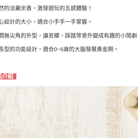
自然的淡麗米香，激發遊玩的五感體驗！
精心設計的大小，適合小手手一手掌握。
圓潤無尖角的外型，讓丟擲、踩踏等意外變成有趣的小鬧劇
成長型的功能設計，適合0~6歲的大腦發展黃金期。
品介紹