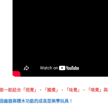
第一款結合「視覺」、「觸覺」、「味覺」、「嗅覺」與
固齒器與積木功能的成長型美學玩具！