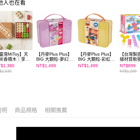
其他人也在看
https://aft
３．未成
「AFTE
任。
４．使用「
即時審查
結果請求
５．嚴禁
形，恩沛
臺灣MiToy】天
【丹麥Plus Plus】
【丹麥Plus Plus】
【台灣製
動。
米香積木｜享樂
BIG 大顆粒-夢幻
BIG 大顆粒-彩虹
級材質軟
25pcs (附贈：品
70片手提盒｜加加
70片手提盒｜加加
行星我的
$1,380
NT$1,499
NT$1,499
NT$899
收納袋)
積木
積木
積木盒｜28
$1,530
NT$1,299
裝含互動
說明
商品規格
相關推薦