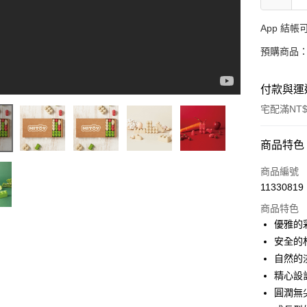
App 結
預購商品：
付款與運
宅配滿NT$
付款方式
商品特色
信用卡一
商品編號
11330819
LINE Pay
商品特色
Apple Pay
優雅的
安全的
大哥付你
自然的
相關說明
【大哥付
精心設
AFTEE先
1.本服務
圓潤無
2.付款方
相關說明