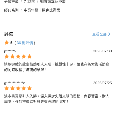
分齡推薦
7-12歲
知識讀本及漫畫
經典系列
中高年級｜達克比辦案
評價
查看全部
5
(
36
則評價
)
p******5
2026/07/30
這款遊戲的故事情節引人入勝，挑戰性十足，讓我在探索復活節島
的同時收穫了滿滿的樂趣！
g*************e
2026/07/25
這本書真是引人入勝，深入探討失落文明的奧秘，內容豐富、耐人
尋味，強烈推薦給對歷史有興趣的朋友！