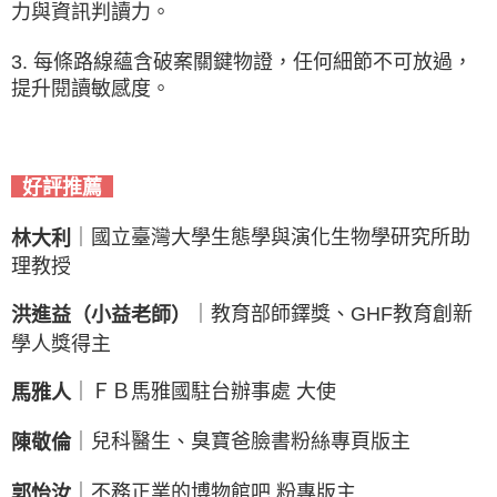
力與資訊判讀力。
3. 每條路線蘊含破案關鍵物證，任何細節不可放過，
提升閱讀敏感度。
好評推薦
｜國立臺灣大學生態學與演化生物學研究所助
林大利
理教授
｜教育部師鐸獎、GHF教育創新
洪進益（小益老師）
學人獎得主
｜ＦＢ馬雅國駐台辦事處 大使
馬雅人
｜兒科醫生、臭寶爸臉書粉絲專頁版主
陳敬倫
｜不務正業的博物館吧 粉專版主
郭怡汝