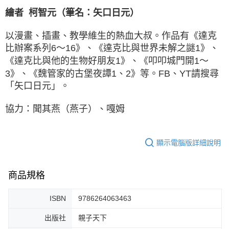
繪者 柯智元（筆名：矢口日元）
以漫畫、插畫、教學維生的熱血大叔。作品有《達克
比辦案系列6～16》、《達克比與世界未解之謎1》、
《達克比與他的生物好朋友1》、《叩叩城門開1～
3》、《魏管家的古堡夜譚1、2》等。FB、YT請搜尋
「矢口日元」。
協力：聞其燕（燕子）、嘎姆
顯示電腦版詳細說明
商品規格
ISBN
9786264063463
出版社
親子天下