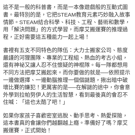
這不是一般的科普書，而是一本像遊戲般的互動式圖
書。最特別的是，它把STEAM教育元素巧妙融入
故事
情節。STEAM結合科學、科技、工程、藝術和數學，
用「解決問題」的方式學習，而摩艾搬運賽的推
理過
程，正好需要這五種能力一起上場！
書裡有五支不同特色的隊伍：大力士搬家公司、態度
嚴謹的河狸團隊、專業的工程組、熱血的考古小組
，
還有神祕又讓人忍不住懷疑的神棍隊。每一隊都想用
不同方法把摩艾搬起來。而你要做的就是──依照提示
一邊做選擇、一邊動腦推理一個個謎題，揪出暗中破
壞比賽的嫌犯！
更厲害的是──在解謎的途中，你會意
外學到拉帕努伊人的生活智慧，看到最後真的會忍不
住喊：「這也
太酷了吧！」
如果你家孩子喜歡密室逃脫、動手思考、熱愛探險，
這本書真的會讓你們越翻越上癮。準備好了嗎？摩
艾
搬運賽，正式開始！