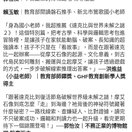
｜教育部閱讀磐石推手、新北市鶯歌國小老師
賴玉敏
「身為國小老師，我超推薦《達克比與世界未解之謎
２》！這個特別篇，把考古學、科學與邏輯思考包進
冒
險裡，是讓孩子在家就能動腦、破案、長知識的超
強讀本！
孩子不只是在『看故事』，而是在跟著達克
比一起辦案——從摩艾石像的起源、文化意義，到古
代島民如何
雕刻、搬運與立起摩艾，讓孩子透過遊戲
的方式，一步步破解線索推理出答案。」──
洪進益
教育部師鐸獎、GHF教育創新學人獎
（小益老師）｜
得主
「跟著達克比到復活節島破解世界級未解之謎！摩艾
石像到底怎麼『走』到海邊？祂背後的神祕符號藏著
什麼
祕密？一路找線索、查嫌疑人、比對證據，讀完
不只破案成功，邏輯和判讀力也一起升級，看完更期
個謎團登場！」──
待下一
郭怡汝｜不務正業的博物館