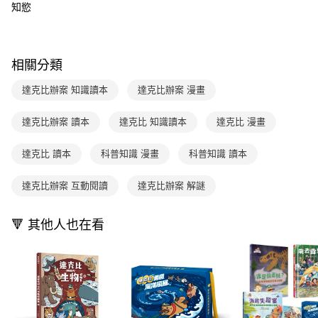
2.透過簡訊連結打開帳單後，可選擇「超商條碼／台灣大直營門市／銀行轉
付款後7-11取貨
知慾
結帳頁面，進行簡訊認證並確認金額後，即可完成結帳。
帳／街口支付／iPASS MONEY」等通路繳費。
２．訂單成立數日內，您將收到繳費通知簡訊。
每筆NT$70，滿NT$800(含以上)免運費
３．收到繳費通知簡訊後14天內，點擊此簡訊中的連結，可透過四大超商／
【注意事項】
ATM／網路銀行／等多元方式進行付款，方視為交易完成。
國內宅配/郵寄 (不適用離島、海外及郵局i郵箱)
1.本服務係由「台灣大哥大股份有限公司」（以下簡稱本公司）所提供，讓
※ 請注意：結帳手續完成當下不需立刻繳費，但若您需要取消訂單，請聯絡
相關分類
用戶於交易時，得透過本服務購買商品或服務，並由商店將買賣／分期付款
每筆NT$70，滿NT$800(含以上)免運費
購買商品的店家。未經商家同意取消之訂單仍視為有效，需透過AFTEE先享
買賣價金債權讓與本公司後，依約使用本公司帳單繳交帳款。
後付繳納相關費用。
達克比辦案 知識讀本
達克比辦案 漫畫
2.基於同意付款使用「大哥付你分期」之契約關係目的，商店將以您的個人
離島宅配（澎湖、金門、馬祖、小琉球；不適用於郵局i郵箱）
※ 交易是否成功請以「AFTEE先享後付 」之結帳頁面顯示為準，若有關於
資料（包含姓名、電話或地址）提供予台灣大哥大進項蒐集、處理及利用，
是否繳費成功／繳費後需取消欲退款等相關疑問，請聯繫「AFTEE先享後付
每筆NT$200
由本公司與您本人進行分期帳單所需資料之確認、核對及更正。
達克比辦案 讀本
達克比 知識讀本
達克比 漫畫
客戶支援中心」
https://netprotections.freshdesk.com/support/home
3.完整用戶服務條款，請詳閱以下連結：
https://oppay.tw/userRule
海外包裹航空運送
查看運費
【注意事項】
達克比 讀本
科普知識 漫畫
科普知識 讀本
１．透過由恩沛科技股份有限公司提供之「AFTEE先享後付」服務完成之交
易，需依本服務之必要範圍內提供個人資料，並將交易相關給付款項請求債
達克比辦案 互動閱讀
達克比辦案 解謎
權轉讓予恩沛科技股份有限公司。
２．關於個人資料處理事宜，請瀏覽以下網址：
https://aftee.tw/terms/#terms3
🔻 其他人也在看
３．未成年的使用者請事先徵得法定代理人或監護人之同意方可使用
「AFTEE先享後付」，若未經同意申辦者引起之損失，本公司不負相關責
任。
４．使用「AFTEE先享後付」時，將依據個別帳號之用戶狀況，依本公司即
時審查核予不同之上限額度；若仍有額度不足之情形，本公司將視審查結果
請求用戶進行身份認證。
５．嚴禁一人註冊多個帳號或使用他人資訊註冊。若發現惡意使用之情形，
恩沛科技股份有限公司將有權停止該用戶之使用額度並採取法律行動。