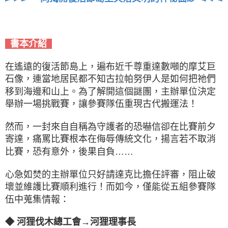
書本介紹
在遙遠的復活節島上，遍布近千尊重達數噸的摩艾巨
石像，連當地居民都不知古拉帕努伊人是如何把祂們
移到海邊和山上。為了解開這個謎團，主辦單位決定
舉辦一場挑戰賽，讓參賽隊伍重現古代搬運法！
然而，一封來自自稱為守護者的恐嚇信卻在比賽前夕
寄達，痛罵比賽根本在侮辱傳統文化，揚言若不取消
比賽，恐有意外，後果自負……
心急如焚的主辦單位只好請達克比擔任評審，阻止破
壞並維護比賽順利進行！而如今，僅能從五組參賽隊
伍中蒐集情報：
◆ 河狸伐木總工會→河狸理事長