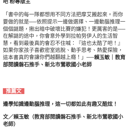
吧 粉專版主
「書中的每一隊都想用不同方法把摩艾搬起來。而你
要做的就是──依照提示一邊做選擇、一邊動腦推理一
個
個謎題，揪出暗中破壞比賽的嫌犯！更厲害的是──
在解謎的途中，你會意外學到拉帕努伊人的生活智
慧，看到最後真的會忍不住喊：『這也太酷了吧！』
如果你家孩子喜歡密室逃脫、動手思考、熱愛探險，
的會讓你們越翻越上癮！」──
這本書真
賴玉敏｜教育
部閱讀磐石推手、新北市鶯歌國小老師
推薦文
邊學知識邊動腦推理，這一切都如此有趣又酷炫！
文／賴玉敏（教育部閱讀磐石推手、新北市鶯歌國小
老師）