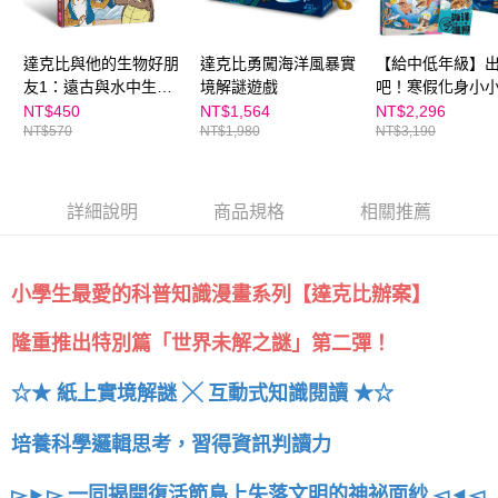
達克比與他的生物好朋
達克比勇闖海洋風暴實
【給中低年級】
友1：遠古與水中生物
境解謎遊戲
吧！寒假化身小
篇｜跨時空的驚奇旅
隊(四冊套書)—
NT$450
NT$1,564
NT$2,296
NT$570
NT$1,980
NT$3,190
程，發現眾多生物不為
出任務1+2、達
人知的祕密
境解謎遊戲、來
吧！
詳細說明
商品規格
相關推薦
小學生最愛的科普知識漫畫系列【達克比辦案】
隆重推出特別篇「世界未解之謎」第二彈！
☆★ 紙上實境解謎 ╳ 互動式知識閱讀 ★☆
培養科學邏輯思考，習得資訊判讀力
▻►▻ 一同揭開復活節島上失落文明的神祕面紗 ◅◄◅