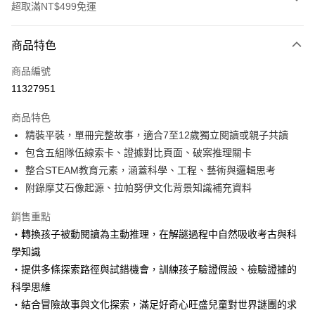
超取滿NT$499免運
付款方式
商品特色
信用卡一次付款
商品編號
LINE Pay
11327951
Apple Pay
商品特色
大哥付你分期
精裝平裝，單冊完整故事，適合7至12歲獨立閱讀或親子共讀
相關說明
包含五組隊伍線索卡、證據對比頁面、破案推理關卡
【大哥付你分期使用說明】
整合STEAM教育元素，涵蓋科學、工程、藝術與邏輯思考
AFTEE先享後付
1.本服務由台灣大哥大提供，台灣大哥大用戶可立即使用無須另外申請。
附錄摩艾石像起源、拉帕努伊文化背景知識補充資料
2.付款方式選擇「大哥付你分期」，訂單成立後會自動跳轉到大哥付的交易
相關說明
流程，驗證手機門號後，選擇欲分期的期數、繳款截止日，確認付款後即完
【關於「AFTEE先享後付」】
成交易。
銷售重點
ATM付款
AFTEE先享後付是「在收到商品之後才付款」的支付方式。 讓您購物簡單
3.實際核准額度、可分期數及費用金額請依後續交易確認頁面所載為準。
‧轉換孩子被動閱讀為主動推理，在解謎過程中自然吸收考古與科
便利好安心！
4.訂單成立30分鐘內，如未前往確認交易或遇審核未通過，訂單將自動取
１．簡單：不需註冊會員、不需綁卡、不需儲值。
學知識
運送方式
消。如遇「轉專審核」未通過狀況，表示未達大哥付你分期系統評分，恕無
２．便利：只要手機號碼，簡訊認證，即可結帳。
法說明評估內容。
‧提供多條探索路徑與試錯機會，訓練孩子驗證假設、檢驗證據的
３．安心：先確認商品／服務後，再付款。
付款後全家取貨｜8/8-8/14運費優惠，結帳滿499即享免運。
【繳款方式說明】
科學思維
1.分期款項不併入電信帳單，「大哥付你分期」於每月結算日後寄送繳費提
每筆NT$70，滿NT$499(含以上)免運費
【「AFTEE先享後付」結帳流程】
‧結合冒險故事與文化探索，滿足好奇心旺盛兒童對世界謎團的求
醒簡訊。
１．於結帳方式選擇「AFTEE先享後付」後，將跳轉至「AFTEE先享後付」