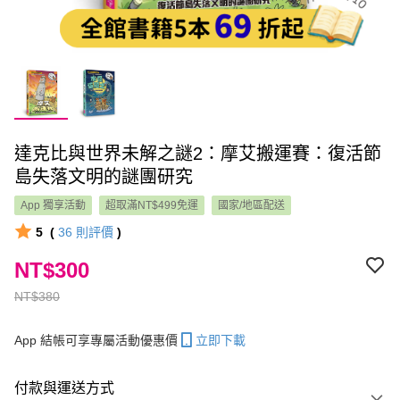
達克比與世界未解之謎2：摩艾搬運賽：復活節
島失落文明的謎團研究
App 獨享活動
超取滿NT$499免運
國家/地區配送
5
(
36
則評價
)
NT$300
NT$380
App 結帳可享專屬活動優惠價
立即下載
付款與運送方式