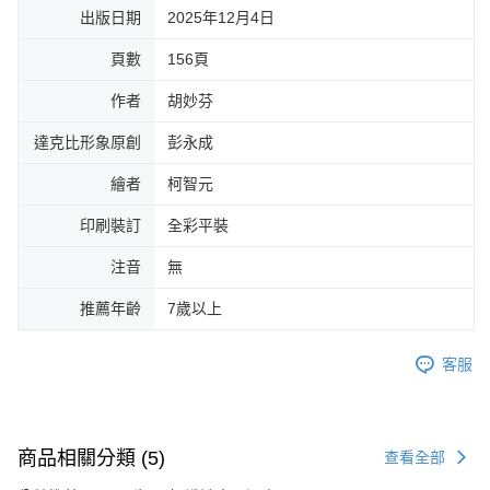
出版日期
2025年12月4日
頁數
156頁
作者
胡妙芬
達克比形象原創
彭永成
繪者
柯智元
印刷裝訂
全彩平裝
注音
無
推薦年齡
7歲以上
客服
商品相關分類 (5)
查看全部