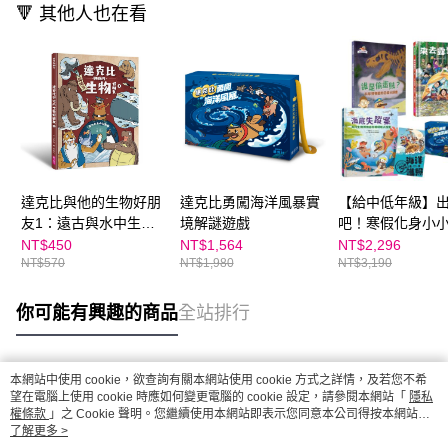
🔻 其他人也在看
達克比與他的生物好朋
達克比勇闖海洋風暴實
【給中低年級】
友1：遠古與水中生物
境解謎遊戲
吧！寒假化身小
篇｜跨時空的驚奇旅
隊(四冊套書)—
NT$450
NT$1,564
NT$2,296
NT$570
NT$1,980
NT$3,190
程，發現眾多生物不為
出任務1+2、達
人知的祕密
境解謎遊戲、來
吧！
你可能有興趣的商品
全站排行
本網站中使用 cookie，欲查詢有關本網站使用 cookie 方式之詳情，及若您不希
熱門標籤
望在電腦上使用 cookie 時應如何變更電腦的 cookie 設定，請參閱本網站「
隱私
權條款
」之 Cookie 聲明。您繼續使用本網站即表示您同意本公司得按本網站使
用條款之 Cookie 聲明使用 cookie。
了解更多 >