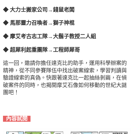
◆ 大力士搬家公司→錢鼠老闆
◆ 馬那靈力召喚者→獅子神棍
◆ 摩艾考古志工隊→大鬍子教授二人組
◆ 超犀利起重團隊→工程師犀哥
這一回，邀請你擔任達克比的助手，運用科學辦案的
精神，從不同參賽隊伍中找出破案線索，學習判讀與
驗證線索的真偽。快跟著達克比一起抽絲剝繭，在偵
破案件的同時，也揭開摩艾石像如何移動的世紀大謎
團吧！
內容試閱