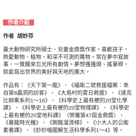
作者介紹
作者 胡妙芬
臺大動物研究所碩士、兒童金鼎獎作家。喜歡孩子，
熱愛動物、植物，和深不可測的萬物。常在夢中寫故
事，一覺醒來忘光所有劇情。夢想搔搔頭、搖筆桿，
就能寫出世界的美好與天地的廣大。
作品有：《天下第一龍》、《福衛二號救援檔案：來
自第8蟲洞的訪客》、《大鳥村的夏日救援》、《達克
比辦案系列1～16》、《科學史上最有梗的20堂化學
課》、《科學史上最有梗的20堂物理課》、《科學史
上最有梗的20堂地科課》（榮獲第47屆金鼎獎）、
《暴龍時光機》、《腕龍溜滑梯》、《小大人的公衛
素養課》、《妙妙喵圖解生活科學系列1～4》等。