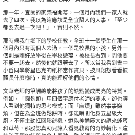
那一年，宜蘭的家樂福開幕，一個月內我們一家人就
去了四次。我以為這應該是全宜蘭人的大事，「至少
都要去過一次吧！」，實則不然。
那時候我在鄉下的學校任教，全班十一個學生在那一
個月內只有兩個人去過，一個是校長的小孩，另外一
個則是剛好放學後在學校遊蕩，被校長看到，問他要
不要一起去，然後他就跟著去了。所以當我看到書中
小哲同學將星巴克的紙杯當作寶貝、披風翔想看看披
薩長什麼樣時，真的能理解他們的心情。
文華老師的筆觸總能將孩子的缺點變成閃亮的特質。
例如，「懶骨頭」用四個字應付老師的要求，卻也讓
人看到他獨特的思考模式；而「麻煩」雖然事事嫌
煩，但在為全班做鬆餅時，卻能瞬間化身五星級大
廚，不僅主動扛回鬆餅機，還能神通廣大的調來蜂蜜
和草莓，那股認真勁兒讓人看見教育的奇妙轉化。這