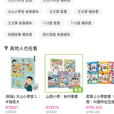
大山小學堂 套書
大山小學堂 橋梁書
２．訂單成立數日內，您將收到繳費通知簡訊。
每筆NT$70，滿NT$800(含以上)免運費
３．收到繳費通知簡訊後14天內，點擊此簡訊中的連結，可透過四大超商／
【注意事項】
ATM／網路銀行／等多元方式進行付款，方視為交易完成。
大山小學堂 故事讀本
王文華 套書
王文華 橋梁書
國內宅配/郵寄 (不適用離島、海外及郵局i郵箱)
1.本服務係由「台灣大哥大股份有限公司」（以下簡稱本公司）所提供，讓
※ 請注意：結帳手續完成當下不需立刻繳費，但若您需要取消訂單，請聯絡
用戶於交易時，得透過本服務購買商品或服務，並由商店將買賣／分期付款
每筆NT$70，滿NT$800(含以上)免運費
購買商品的店家。未經商家同意取消之訂單仍視為有效，需透過AFTEE先享
買賣價金債權讓與本公司後，依約使用本公司帳單繳交帳款。
王文華 故事讀本
7-12歲 套書
7-12歲 橋梁書
後付繳納相關費用。
2.基於同意付款使用「大哥付你分期」之契約關係目的，商店將以您的個人
離島宅配（澎湖、金門、馬祖、小琉球；不適用於郵局i郵箱）
※ 交易是否成功請以「AFTEE先享後付 」之結帳頁面顯示為準，若有關於
資料（包含姓名、電話或地址）提供予台灣大哥大進項蒐集、處理及利用，
是否繳費成功／繳費後需取消欲退款等相關疑問，請聯繫「AFTEE先享後付
校園故事 橋梁書
奇幻旅程 故事讀本
每筆NT$200
由本公司與您本人進行分期帳單所需資料之確認、核對及更正。
客戶支援中心」
https://netprotections.freshdesk.com/support/home
3.完整用戶服務條款，請詳閱以下連結：
https://oppay.tw/userRule
海外包裹航空運送
查看運費
【注意事項】
🔻 其他人也在看
１．透過由恩沛科技股份有限公司提供之「AFTEE先享後付」服務完成之交
易，需依本服務之必要範圍內提供個人資料，並將交易相關給付款項請求債
權轉讓予恩沛科技股份有限公司。
２．關於個人資料處理事宜，請瀏覽以下網址：
https://aftee.tw/terms/#terms3
３．未成年的使用者請事先徵得法定代理人或監護人之同意方可使用
「AFTEE先享後付」，若未經同意申辦者引起之損失，本公司不負相關責
任。
４．使用「AFTEE先享後付」時，將依據個別帳號之用戶狀況，依本公司即
時審查核予不同之上限額度；若仍有額度不足之情形，本公司將視審查結果
(新版) 大山小學堂１：
山雨小學｜系列單書
君偉上小學套書（
請求用戶進行身份認證。
５．嚴禁一人註冊多個帳號或使用他人資訊註冊。若發現惡意使用之情形，
半個老大
冊，30週年紀念
恩沛科技股份有限公司將有權停止該用戶之使用額度並採取法律行動。
NT$237
NT$276
NT$1,620
NT$300
NT$350
NT$2,160