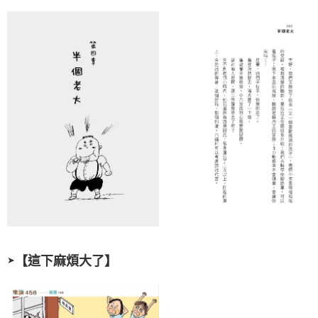
【
這下麻煩大了
】
➤