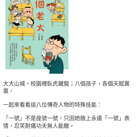
大大山城，校園裡臥虎藏龍；八個孩子，各個天賦異
稟，
一起來看看這八位傳奇人物的特殊技能：
「一號」不是座號一號，只因她臉上永遠「一號」表
情，忍笑耐痛功夫無人能敵。