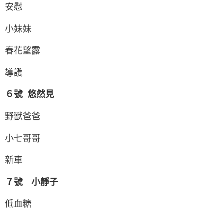
安慰
小妹妹
春花望露
導護
６號 悠然見
野獸爸爸
小七哥哥
新車
７號 小靜子
低血糖