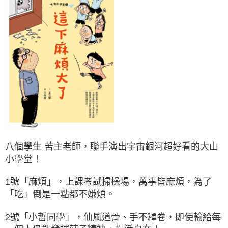
八個學生 苦主老師，聯手演出宇宙銀河超好看的大山
小學堂！
1號「麻煩」，上課考試掃操場，萬事皆麻煩，為了
「吃」倒是一點都不嫌煩。
2號「小哲同學」，仙風道骨、手不釋卷，即使輸給每