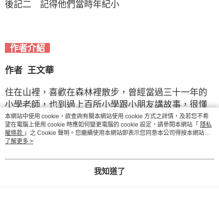
後記二 記得他們當時年紀小
作者介紹
作者 王文華
住在山裡，喜歡在森林裡散步，曾經當過三十一年的
小學老師，也到過上百所小學跟小朋友講故事，很懂
小朋友的心，寫了很多給小朋友看的書，像是《可能
本網站中使用 cookie，欲查詢有關本網站使用 cookie 方式之詳情，及若您不希
望在電腦上使用 cookie 時應如何變更電腦的 cookie 設定，請參閱本網站「
隱私
小學的歷史任務》、《奇想西遊記》、《梅子老師這
權條款
」之 Cookie 聲明。您繼續使用本網站即表示您同意本公司得按本網站使
一班》，還有《時光小學》等。
用條款之 Cookie 聲明使用 cookie。
了解更多 >
如果還想多了解他，可以去他的臉書〈王文華的童話
我知道了
公園〉走走！
繪者 王秋香
是個喜歡畫畫的大孩子，喜歡孩子的畫，也喜歡為孩