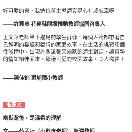
好可愛的書，我這位苦主導師真是心有戚戚焉呀！
——
許慧貞 花蓮縣閱讀推動教師協同召集人
王文華老師筆下描繪的學生群像，每個人物都帶著自
己鮮明的標籤和獨特的家庭故事。在生活的挑戰和個
性碰撞中，出現許多溫馨又幽默的師生對話，讓真摯
的情誼相伴而來。那樣可愛的校園故事，令人嚮往！
——
陳佳釧 頂埔國小教師
推薦文
幽默背後，是溫柔的理解
文——蔡孟耘（小壁虎老師） 資深教師