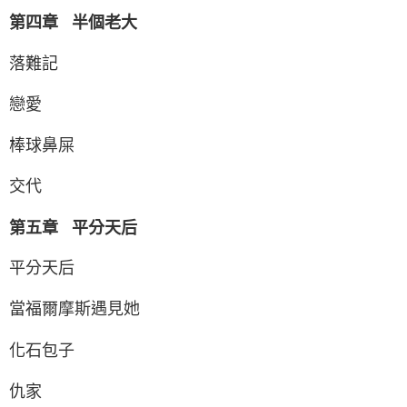
第四章 半個老大
落難記
戀愛
棒球鼻屎
交代
第五章 平分天后
平分天后
當福爾摩斯遇見她
化石包子
仇家