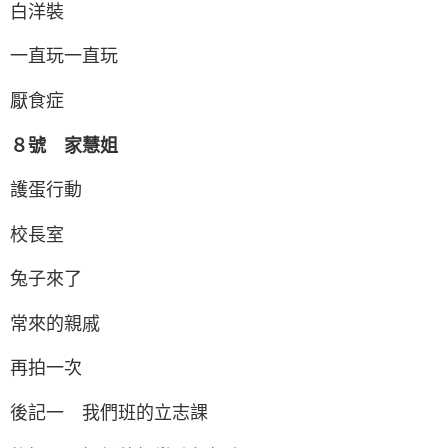
白洋裝
一直玩一直玩
厭食症
８號 家慧姐
護蛋行動
校長室
兔子來了
常來的親戚
再拍一次
後記一 我們班的立志課