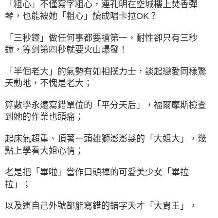
「粗心」不僅寫字粗心，連孔明在空城樓上焚香彈
琴，也能被她「粗心」讀成唱卡拉OK？
「三秒鐘」做任何事都要搶第一，耐性卻只有三秒
鐘，等到第四秒就要火山爆發！
「半個老大」的氣勢有如相撲力士，談起戀愛同樣驚
天動地，不愧是老大；
算數學永遠寫錯單位的「平分天后」，福爾摩斯檢查
到她的作業也頭痛；
起床氣超重、頂著一頭雄獅澎澎髮的「大姐大」，幾
點上學看大姐心情；
老是把「畢啦」當作口頭禪的可愛美少女「畢拉
拉」；
以及連自己外號都能寫錯的錯字天才「大胄王」，