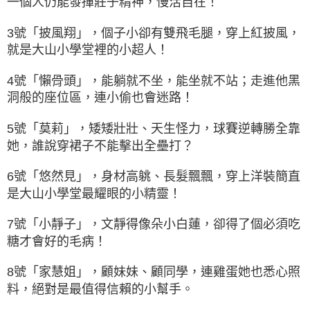
一個人仍能發揮莊子精神，慢活自在！
3號「披風翔」，個子小卻有雙飛毛腿，穿上紅披風，
就是大山小學堂裡的小超人！
4號「懶骨頭」，能躺就不坐，能坐就不站；走進他黑
洞般的座位區，連小偷也會迷路！
5號「莫莉」，矮矮壯壯、天生怪力，球賽逆轉勝全靠
她，誰說穿裙子不能擊出全壘打？
6號「悠然見」，身材高䠷、長髮飄飄，穿上洋裝簡直
是大山小學堂最耀眼的小精靈！
7號「小靜子」，文靜得像朵小白蓮，卻得了個必須吃
糖才會好的毛病！
8號「家慧姐」，顧妹妹、顧同學，連雞蛋她也悉心照
料，絕對是最值得信賴的小幫手。