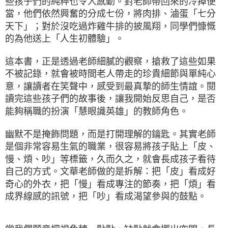
些孩子們的純粹也令人感動。對老師帶回來的冷掉便
當，他們依然興奮的分成七份，將肉排、滷蛋「七分
天下」；對於沒吃過炸雞牛排的披風翔，同學們慷慨
的為他送上「人生初體驗」。
這本書，正是透過老師細膩的觀察，搶救了這些如果
不被記錄，就會被時間老人帶走的珍貴細節與單純心
意，讓讀者在笑聲中，感受到最真摯的師生情誼。閱
讀完這些孩子們的故事後，讓我開始反思自己，是否
能夠稱職的扮演「慧眼識英雄」的教師角色。
幽默不是掩飾問題，而是打開理解的鑰匙。其實老師
是個非常容易生氣的職業，很容易將孩子貼上「皮、
慢、煩、吵」等標籤，久而久之，就會長成孩子看待
自己的方式。文華老師做的是拆解：把「皮」看成好
奇心的外衣，把「慢」看成專注的節奏，把「煩」看
成界線感的訊號，把「吵」看成渴望參與的鼓點。