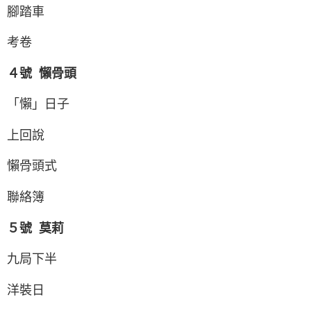
腳踏車
考卷
４號 懶骨頭
「懶」日子
上回說
懶骨頭式
聯絡簿
５號 莫莉
九局下半
洋裝日