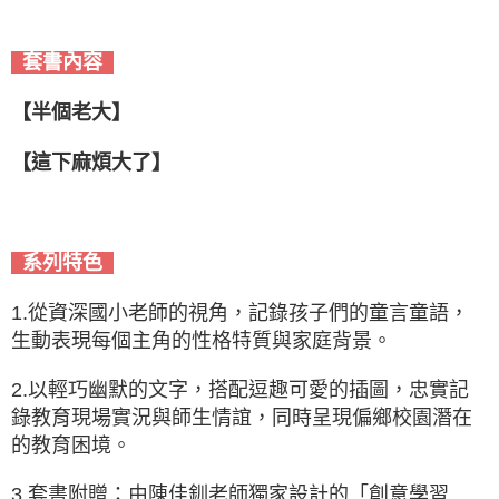
套書內容
半個老大
【
】
這下麻煩大了
【
】
系列特色
1.從資深國小老師的視角，記錄孩子們的童言童語，
生動表現每個主角的性格特質與家庭背景。
2.以輕巧幽默的文字，搭配逗趣可愛的插圖，忠實記
錄教育現場實況與師生情誼，同時呈現偏鄉校園潛在
的教育困境。
3.套書附贈：由陳佳釧老師獨家設計的「創意學習