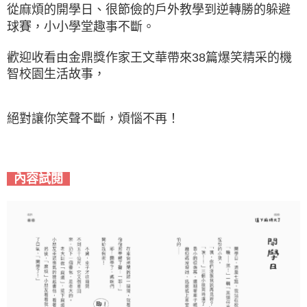
從麻煩的開學日、很節儉的戶外教學到逆轉勝的躲避
球賽，小小學堂趣事不斷。
歡迎收看由金鼎獎作家王文華帶來38篇爆笑精采的機
智校園生活故事，
絕對讓你笑聲不斷，煩惱不再！
內容試閱