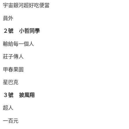
宇宙銀河超好吃便當
員外
２號 小哲同學
輸給每一個人
莊子傳人
甲春果園
星巴克
３號 披風翔
超人
一百元