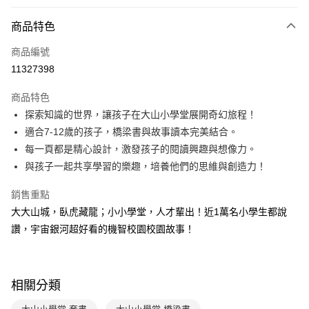
付款方式
商品特色
信用卡一次付款
商品編號
LINE Pay
11327398
Apple Pay
商品特色
大哥付你分期
探索知識的世界，讓孩子在大山小學堂展開奇幻旅程！
相關說明
適合7-12歲的孩子，橋梁書與故事讀本完美結合。
【大哥付你分期使用說明】
每一頁都是精心設計，激發孩子的閱讀興趣與想像力。
AFTEE先享後付
1.本服務由台灣大哥大提供，台灣大哥大用戶可立即使用無須另外申請。
與孩子一起共享學習的樂趣，培養他們的思維與創造力！
2.付款方式選擇「大哥付你分期」，訂單成立後會自動跳轉到大哥付的交易
相關說明
流程，驗證手機門號後，選擇欲分期的期數、繳款截止日，確認付款後即完
【關於「AFTEE先享後付」】
成交易。
銷售重點
ATM付款
AFTEE先享後付是「在收到商品之後才付款」的支付方式。 讓您購物簡單
3.實際核准額度、可分期數及費用金額請依後續交易確認頁面所載為準。
大大山城，臥虎藏龍；小小學堂，人才輩出！近1萬名小學生都說
便利好安心！
4.訂單成立30分鐘內，如未前往確認交易或遇審核未通過，訂單將自動取
１．簡單：不需註冊會員、不需綁卡、不需儲值。
讚，宇宙銀河超好看的機智校園校園故事！
運送方式
消。如遇「轉專審核」未通過狀況，表示未達大哥付你分期系統評分，恕無
２．便利：只要手機號碼，簡訊認證，即可結帳。
法說明評估內容。
３．安心：先確認商品／服務後，再付款。
付款後全家取貨｜8/8-8/14運費優惠，結帳滿499即享免運。
【繳款方式說明】
1.分期款項不併入電信帳單，「大哥付你分期」於每月結算日後寄送繳費提
每筆NT$70，滿NT$499(含以上)免運費
【「AFTEE先享後付」結帳流程】
醒簡訊。
相關分類
１．於結帳方式選擇「AFTEE先享後付」後，將跳轉至「AFTEE先享後付」
2.透過簡訊連結打開帳單後，可選擇「超商條碼／台灣大直營門市／銀行轉
付款後7-11取貨
結帳頁面，進行簡訊認證並確認金額後，即可完成結帳。
帳／街口支付／iPASS MONEY」等通路繳費。