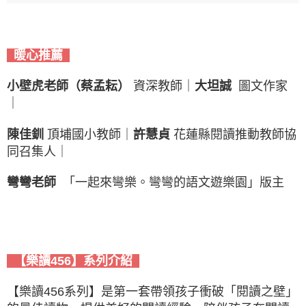
暖心推薦
小壁虎老師（蔡孟耘）
資深教師｜
大坦誠
圖文作家
｜
陳佳釧
頂埔國小教師｜
許慧貞
花蓮縣閱讀推動教師協
同召集人｜
彎彎老師
「一起來彎樂。彎彎的語文遊樂園」版主
【樂讀456】系列介紹
【樂讀456系列】是第一套帶領孩子衝破「閱讀之壁」