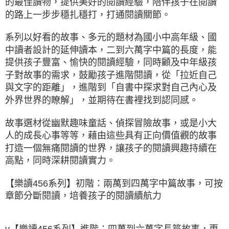
的最佳讀物，提供美好的閱讀經驗，陪伴孩子在閱讀
的路上一步步穩扎穩打，打通閱讀關節。
系列以好看的故事、多元的題材為國小中高年級、國
中讀者設計的延伸讀本，二到六萬字中篇的長度，能
提供孩子豐富、愉快的閱讀經驗，同時顧及中年級孩
子對故事的需求，鼓勵孩子進階閱讀，從「拉近自己
與文字的距離」，進階到「自書中探求對自己內心及
外界世界的瞭解」，並期待在書裡找到認同感。
故事選材從幽默趣味童話、偵探冒險故事，或是小大
人的成長心事等等，藉由這些具有正向價值觀的故事
打造一個無痛閱讀的世界，讓孩子的閱讀興趣持續在
高點，同時深耕閱讀實力。
【樂讀456系列】初階：兩萬到四萬字中篇故事，可按
章節分斷閱讀，培養孩子的閱讀續航力
v【樂讀456系列】進階：四萬到六萬字長篇故事，更