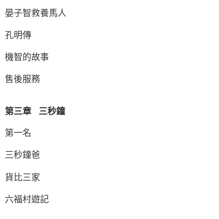
晏子智救養馬人
孔明傳
機智的故事
售後服務
第三章 三秒鐘
第一名
三秒鐘爸
貨比三家
六福村遊記