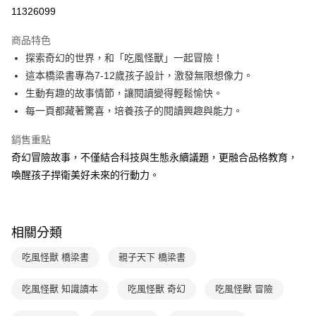
LINE Pay
11326099
Apple Pay
商品特色
大哥付你分期
探索奇幻的世界，和「吃風怪獸」一起冒險！
相關說明
這本橋梁書專為7-12歲孩子設計，激發無限想像力。
【大哥付你分期使用說明】
生動有趣的故事情節，讓閱讀變得輕鬆愉快。
AFTEE先享後付
1.本服務由台灣大哥大提供，台灣大哥大用戶可立即使用無須另外申請。
每一頁都藏著驚喜，培養孩子的閱讀興趣與能力。
2.付款方式選擇「大哥付你分期」，訂單成立後會自動跳轉到大哥付的交易
相關說明
流程，驗證手機門號後，選擇欲分期的期數、繳款截止日，確認付款後即完
【關於「AFTEE先享後付」】
成交易。
銷售重點
ATM付款
AFTEE先享後付是「在收到商品之後才付款」的支付方式。 讓您購物簡單
3.實際核准額度、可分期數及費用金額請依後續交易確認頁面所載為準。
奇幻冒險故事，不僅結合科技與生態永續議題，更融合品格教育，
便利好安心！
4.訂單成立30分鐘內，如未前往確認交易或遇審核未通過，訂單將自動取
１．簡單：不需註冊會員、不需綁卡、不需儲值。
喚醒孩子捍衛美好未來的行動力。
運送方式
消。如遇「轉專審核」未通過狀況，表示未達大哥付你分期系統評分，恕無
２．便利：只要手機號碼，簡訊認證，即可結帳。
法說明評估內容。
３．安心：先確認商品／服務後，再付款。
付款後全家取貨｜8/8-8/14運費優惠，結帳滿499即享免運。
【繳款方式說明】
1.分期款項不併入電信帳單，「大哥付你分期」於每月結算日後寄送繳費提
每筆NT$70，滿NT$499(含以上)免運費
【「AFTEE先享後付」結帳流程】
醒簡訊。
相關分類
１．於結帳方式選擇「AFTEE先享後付」後，將跳轉至「AFTEE先享後付」
2.透過簡訊連結打開帳單後，可選擇「超商條碼／台灣大直營門市／銀行轉
付款後7-11取貨
結帳頁面，進行簡訊認證並確認金額後，即可完成結帳。
帳／街口支付／iPASS MONEY」等通路繳費。
吃風怪獸 橋梁書
親子天下 橋梁書
２．訂單成立數日內，您將收到繳費通知簡訊。
每筆NT$70，滿NT$800(含以上)免運費
３．收到繳費通知簡訊後14天內，點擊此簡訊中的連結，可透過四大超商／
【注意事項】
ATM／網路銀行／等多元方式進行付款，方視為交易完成。
吃風怪獸 知識讀本
吃風怪獸 奇幻
吃風怪獸 冒險
國內宅配/郵寄 (不適用離島、海外及郵局i郵箱)
1.本服務係由「台灣大哥大股份有限公司」（以下簡稱本公司）所提供，讓
※ 請注意：結帳手續完成當下不需立刻繳費，但若您需要取消訂單，請聯絡
用戶於交易時，得透過本服務購買商品或服務，並由商店將買賣／分期付款
每筆NT$70，滿NT$800(含以上)免運費
購買商品的店家。未經商家同意取消之訂單仍視為有效，需透過AFTEE先享