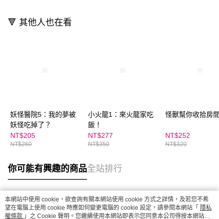
🔻 其他人也在看
妖怪醫院5：我的夢被
小火龍1：來火龍家吃
怪獸幫你收拾房
妖怪吃掉了？
飯！
NT$205
NT$277
NT$252
NT$260
NT$350
NT$320
你可能有興趣的商品
全站排行
本網站中使用 cookie，欲查詢有關本網站使用 cookie 方式之詳情，及若您不希
熱門標籤
望在電腦上使用 cookie 時應如何變更電腦的 cookie 設定，請參閱本網站「
隱私
權條款
」之 Cookie 聲明。您繼續使用本網站即表示您同意本公司得按本網站使