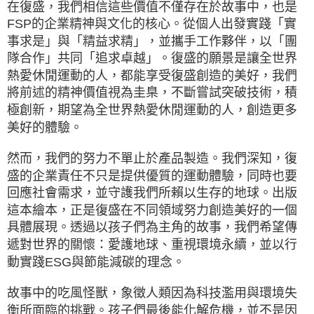
在復盛，我們相信這些價值不僅存在於故事中，也是
FSP的企業精神與文化的核心。從個人出發實踐「實
事求是」與「精益求精」，並攜手工作夥伴，以「團
隊合作」共同「追求卓越」。復盛的願景是讓全世界
熱愛休閒運動的人，都能享受復盛創造的美好，我們
將前述的精神價值視為圭臬，不斷嘗試突破技術，積
極創新，期望為全世界熱愛休閒運動的人，創造更多
美好的體驗。
然而，我們的努力不單止於產品製造。我們深知，復
盛的企業責任不只是提供優質的運動體驗，同時也要
回應社會需求，並守護我們所賴以生存的地球。出版
這本繪本，正是復盛在不同領域努力創造美好的一個
具體展現。透過以孩子們為主角的故事，我們希望傳
遞對世界的關懷：愛護地球、重視環境永續，並以行
動實踐ESG與節能減碳的理念。
故事中的吃風怪獸，象徵人類因為科技濫用與環境失
衡所面臨的挑戰。孩子們最後能化解危機，並不是因