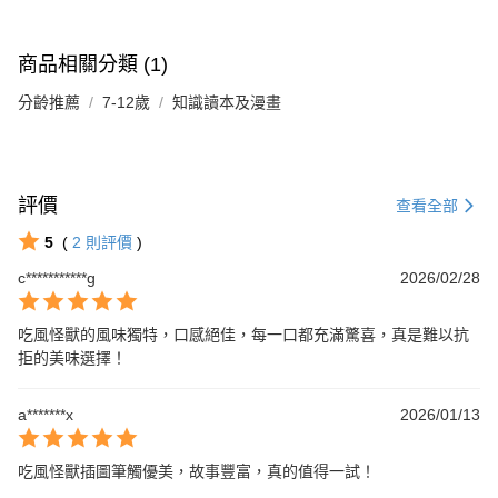
商品相關分類 (1)
分齡推薦
7-12歲
知識讀本及漫畫
評價
查看全部
5
(
2
則評價
)
c***********g
2026/02/28
吃風怪獸的風味獨特，口感絕佳，每一口都充滿驚喜，真是難以抗
拒的美味選擇！
a*******x
2026/01/13
吃風怪獸插圖筆觸優美，故事豐富，真的值得一試！