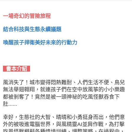
一場奇幻的冒險旅程
結合科技與生態永續議題
喚醒孩子捍衛美好未來的行動力
書本介紹
風消失了！城市變得悶熱難耐、人們生活不便、鳥兒
無法舉翅翱翔，就連孩子們在空中放風箏的小小樂趣
都被剝奪了！竟然是被一頭神祕的吃風怪獸吞食下
肚......
幸好，生態社的大智、晴晴和小勇挺身而出，他們意
外的被吸進電腦世界，與風精靈AI並肩作戰，為打擊
吃風怪獸模擬各種情境訓練、調整策略，在過程中，