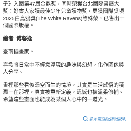
子》入圍第47屆金鼎獎，同時榮獲台北國際書展大
獎：好書大家讀最佳少年兒童讀物獎，更獲國際獎項
2025白烏鴉獎(The White Ravens)等殊榮，已售出十
個國際版權。
繪者 傅馨逸
臺南插畫家。
喜歡將日常中不經意浮現的趣味與幻想，化作圖像與
人分享。
畫裡那些看似憑空而生的情境，其實是生活感悟的積
澱－在那裡，真實被重新定義，遺憾也被溫柔修補。
希望這些畫面也能成為某個人心中的一道光。
顯示電腦版詳細說明