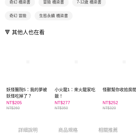
買賣價金債權讓與本公司後，依約使用本公司帳單繳交帳款。
奇幻 橋梁書
冒險 橋梁書
7-12歲 橋梁書
後付繳納相關費用。
2.基於同意付款使用「大哥付你分期」之契約關係目的，商店將以您的個人
離島宅配（澎湖、金門、馬祖、小琉球；不適用於郵局i郵箱）
※ 交易是否成功請以「AFTEE先享後付 」之結帳頁面顯示為準，若有關於
資料（包含姓名、電話或地址）提供予台灣大哥大進項蒐集、處理及利用，
是否繳費成功／繳費後需取消欲退款等相關疑問，請聯繫「AFTEE先享後付
奇幻 冒險
生態永續 橋梁書
每筆NT$200
由本公司與您本人進行分期帳單所需資料之確認、核對及更正。
客戶支援中心」
https://netprotections.freshdesk.com/support/home
3.完整用戶服務條款，請詳閱以下連結：
https://oppay.tw/userRule
海外包裹航空運送
查看運費
【注意事項】
🔻 其他人也在看
１．透過由恩沛科技股份有限公司提供之「AFTEE先享後付」服務完成之交
易，需依本服務之必要範圍內提供個人資料，並將交易相關給付款項請求債
權轉讓予恩沛科技股份有限公司。
２．關於個人資料處理事宜，請瀏覽以下網址：
https://aftee.tw/terms/#terms3
３．未成年的使用者請事先徵得法定代理人或監護人之同意方可使用
「AFTEE先享後付」，若未經同意申辦者引起之損失，本公司不負相關責
任。
４．使用「AFTEE先享後付」時，將依據個別帳號之用戶狀況，依本公司即
時審查核予不同之上限額度；若仍有額度不足之情形，本公司將視審查結果
妖怪醫院5：我的夢被
小火龍1：來火龍家吃
怪獸幫你收拾房
請求用戶進行身份認證。
５．嚴禁一人註冊多個帳號或使用他人資訊註冊。若發現惡意使用之情形，
妖怪吃掉了？
飯！
恩沛科技股份有限公司將有權停止該用戶之使用額度並採取法律行動。
NT$205
NT$277
NT$252
NT$260
NT$350
NT$320
詳細說明
商品規格
相關推薦