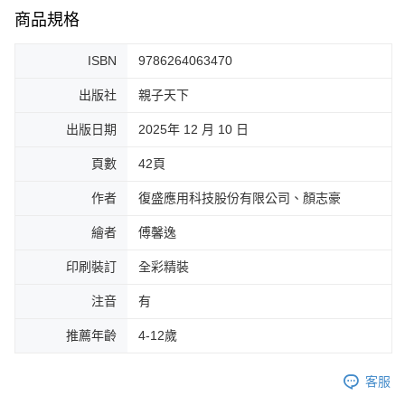
商品規格
ISBN
9786264063470
出版社
親子天下
出版日期
2025年 12 月 10 日
頁數
42頁
作者
復盛應用科技股份有限公司、顏志豪
繪者
傅馨逸
印刷裝訂
全彩精裝
注音
有
推薦年齡
4-12歲
客服