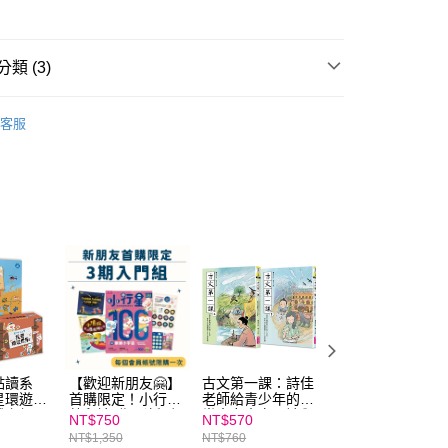
立30分鐘內，如未前往確認交易或遇審核未通過，訂單將自動取
：不需註冊會員、不需綁卡、不需儲值。
「轉專審核」未通過狀況，表示未達大哥付你分期系統評分，恕
：只要手機號碼，簡訊認證，即可結帳。
評估內容。
：先確認商品／服務後，再付款。
式說明】
類 (3)
家取貨
項不併入電信帳單，「大哥付你分期」於每月結算日後寄送繳費提
EE先享後付」結帳流程】
0，滿NT$800(含以上)免運費
方式選擇「AFTEE先享後付」後，將跳轉至「AFTEE先享後
0-2歲
親子共讀
訊連結打開帳單後，可選擇「超商條碼／台灣大直營門市／銀行轉
頁面，進行簡訊認證並確認金額後，即可完成結帳。
客服
付／iPASS MONEY」等通路繳費。
1取貨
成立數日內，您將收到繳費通知簡訊。
3-6歲
故事繪本
費通知簡訊後14天內，點擊此簡訊中的連結，可透過四大超商
0，滿NT$800(含以上)免運費
項】
網路銀行／等多元方式進行付款，方視為交易完成。
家庭與生活
家庭生活
係由「台灣大哥大股份有限公司」（以下簡稱本公司）所提供，讓
：結帳手續完成當下不需立刻繳費，但若您需要取消訂單，請聯
郵寄 (不適用離島、海外及郵局i郵箱)
易時，得透過本服務購買商品或服務，並由商店將買賣／分期付
的店家。未經商家同意取消之訂單仍視為有效，需透過AFTEE
金債權讓與本公司後，依約使用本公司帳單繳交帳款。
繳納相關費用。
0，滿NT$800(含以上)免運費
意付款使用「大哥付你分期」之契約關係目的，商店將以您的個人
否成功請以「AFTEE先享後付 」之結帳頁面顯示為準，若有關於
含姓名、電話或地址）提供予台灣大哥大進項蒐集、處理及利
功／繳費後需取消欲退款等相關疑問，請聯繫「AFTEE先享後
（澎湖、金門、馬祖、小琉球；不適用於郵局i郵箱）
公司與您本人進行分期帳單所需資料之確認、核對及更正。
援中心」
https://netprotections.freshdesk.com/support/home
00
戶服務條款，請詳閱以下連結：
https://oppay.tw/userRule
項】
航空運送
查看運費
恩沛科技股份有限公司提供之「AFTEE先享後付」服務完成之
依本服務之必要範圍內提供個人資料，並將交易相關給付款項請
讓予恩沛科技股份有限公司。
點讀系
【歡迎新朋友🤗】
古文第一課：詩佳
【2026童書展】
個人資料處理事宜，請瀏覽以下網址：
星環遊世
首購限定！小行星
老師給青少年的20
行星幼兒誌半年6
ee.tw/terms/#terms3
戲套組
幼兒誌3期（新刊3
堂會考古文閱讀與
期+童書展好禮5
NT$750
NT$570
NT$2,999
年的使用者請事先徵得法定代理人或監護人之同意方可使用
期）
SEL成長課（一套
1~加贈點讀卡片
NT$1,350
NT$760
NT$6,299
E先享後付」，若未經同意申辦者引起之損失，本公司不負相關責
2冊）
集冊！