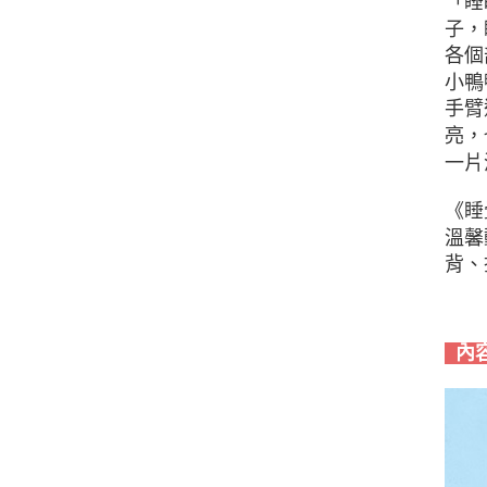
「睡
子，
各個
小鴨
手臂
亮，
一片
《睡
溫馨
背、
內