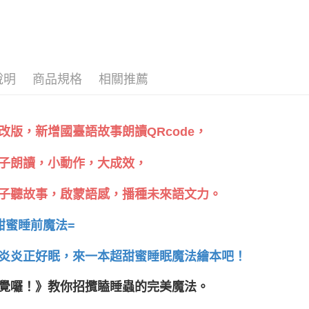
任。
４．使用「
即時審查
結果請求
５．嚴禁
形，恩沛
說明
商品規格
相關推薦
動。
改版，新增國臺語故事朗讀QRcode，
子朗讀，小動作，大成效，
子聽故事，啟蒙語感，播種未來語文力。
甜蜜睡前魔法=
炎炎正好眠，來一本超甜蜜睡眠魔法繪本吧！
覺囉！》教你招攬瞌睡蟲的完美魔法。