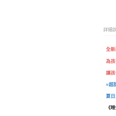
詳細
全新
為孩
讓孩
=超
夏日
《睡