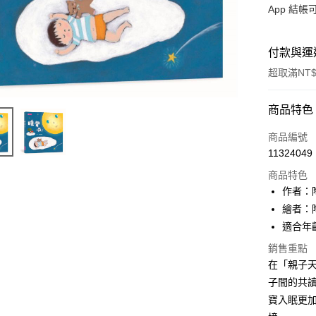
App 結
付款與運
超取滿NT$
付款方式
商品特色
信用卡一
商品編號
11324049
LINE Pay
商品特色
Apple Pay
作者：
繪者：
大哥付你
適合年
相關說明
【大哥付
銷售重點
AFTEE先
1.本服務
在「親子天
2.付款方
相關說明
子間的共
流程，驗
【關於「A
ATM付款
完成交易
AFTEE
寶入眠更
3.實際核
便利好安