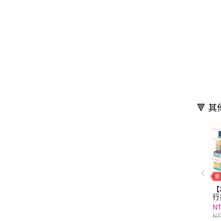
🔻 
【
行
期
NT
1
NT
集