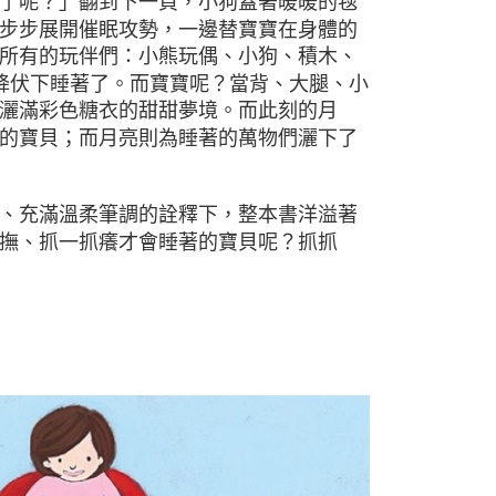
了呢？」翻到下一頁，小狗蓋著暖暖的毯
步步展開催眠攻勢，一邊替寶寶在身體的
所有的玩伴們：小熊玩偶、小狗、積木、
降伏下睡著了。而寶寶呢？當背、大腿、小
灑滿彩色糖衣的甜甜夢境。而此刻的月
的寶貝；而月亮則為睡著的萬物們灑下了
、充滿溫柔筆調的詮釋下，整本書洋溢著
撫、抓一抓癢才會睡著的寶貝呢？抓抓