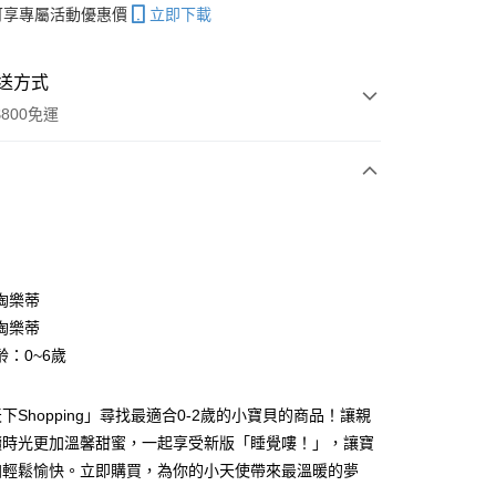
帳可享專屬活動優惠價
立即下載
送方式
800免運
次付款
陶樂蒂
陶樂蒂
分期
齡：0~6歲
你分期使用說明】
享後付
由台灣大哥大提供，台灣大哥大用戶可立即使用無須另外申請。
下Shopping」尋找最適合0-2歲的小寶貝的商品！讓親
式選擇「大哥付你分期」，訂單成立後會自動跳轉到大哥付的交易
讀時光更加溫馨甜蜜，一起享受新版「睡覺嘍！」，讓寶
證手機門號後，選擇欲分期的期數、繳款截止日，確認付款後即
FTEE先享後付」】
。
先享後付是「在收到商品之後才付款」的支付方式。 讓您購物簡單
加輕鬆愉快。立即購買，為你的小天使帶來最溫暖的夢
准額度、可分期數及費用金額請依後續交易確認頁面所載為準。
心！