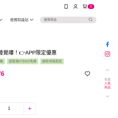
0
爸媽知識站
 睡覺嘍！👉APP限定優惠
活動
超取滿NT$800免運
國家/地區配送
76
先逛
人氣
商品