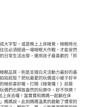
成大字型，或是晚上上床睡覺，睡眠時光
往往必須經過一場睡眠大作戰，才能安然
的日常生活出發，運用孩子最喜歡的「抓
睡眠品質，則是支撐白天活動力最好的基
拍拍屁股？把玩最愛的玩偶或小被子好半
的睡前喜好喔。打開《睡覺囉！》前扉
玩偶們也興致盎然的玩樂中，好不快樂！
起上床去囉！當寶寶和媽媽一起躺在床
」媽媽說。此刻媽媽溫柔的啟動了慣常的