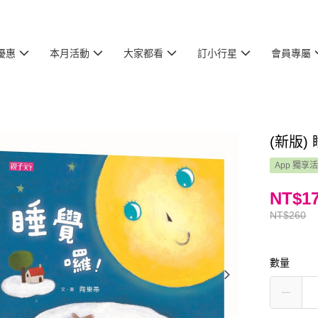
優惠
本月活動
大家都看
訂小行星
會員專屬
(新版)
App 獨享
NT$1
NT$260
數量