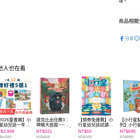
境。
4.訂單成
１．簡單
消。如遇
２．便利
運送方式
無法說明
３．安心
【繳款方
商品相關分
付款後全
1.分期款
【「AFT
醒簡訊。
每筆NT$7
１．於結帳
分齡推薦
2.透過簡
付」結帳
分享
帳／街口支
付款後7-1
２．訂單
分齡推薦
３．收到繳
每筆NT$7
【注意事
分齡推薦
／ATM／
1.本服務
※ 請注意
國內宅配/
用戶於交
絡購買商品
其他人也在看
款買賣價
先享後付
每筆NT$7
2.基於同
※ 交易是
資料（包
是否繳費成
離島宅配
用，由本
付客戶支
每筆NT$2
3.完整用
【注意事
海外包裹
１．透過由
交易，需
求債權轉
2026童書展】小
達克比出任務3：
【領券免運費】小
【小行星
２．關於
星幼兒誌一年12
神蛾大追蹤──阿
行星幼兒誌試讀本
列】小行
https://aft
+童書展好禮5選
里山森林與登山鐵
~每人限購一份
界點讀遊
$3,999
NT$331
NT$50
NT$695
３．未成
~加贈點讀卡片收
路沿線調查
$8,999
NT$420
NT$100
NT$880
「AFTE
冊！