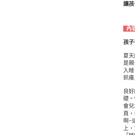
讓孩
內
孩子
夏天
是親
入睡
抓癢
良好
礎。
會兒
頁，
啊~
上，