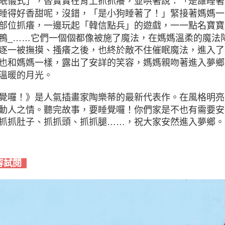
眠儀式」，替寶寶在背上抓抓癢，並哄著說：「是誰睡著
睡得好香甜呢，沒錯，「是小狗睡著了！」緊接著媽媽一
部位抓癢，一邊玩起「韓信點兵」的遊戲，一一點名寶寶
鴨_……它們一個個都像被施了魔法，在媽媽溫柔的魔法
逐一被撫摸、搔癢之後，也終於敵不住催眠魔法，進入了
也和媽媽一樣，露出了安詳的笑容，媽媽親吻著進入夢鄉
溫暖的月光。
覺囉！》是人氣插畫家陶樂蒂的最新代表作。在風格明亮
動人之情。聽完故事，要睡覺囉！你們家是不也有需要安
抓抓肚子、抓抓頭、抓抓腿……，祝大家安然進入夢鄉。
容試閱