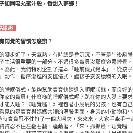
子如同吸允蜜汁般，香甜入夢鄉！
容緣起
有鬧覺的習慣怎麼辦？
的腳步近了，天氣熱，有時總是昏沉沉，不管是午後躺睡
子生活很重要的一部分。不過很多寶貝沒那麼容易睡覺，
。為此，我們特別企劃了這本「睡前儀式繪本」，從孩子
」動作，循序漸進的安撫儀式，讓孩子安安穩穩的入眠。
的睡眠儀式，能夠幫助寶寶快速進入順眠狀態，而良好的
你家的寶貝有什麼樣的睡眠儀式呢？趴在你的大腿上要求
才能入睡？《睡覺囉！》裡包著小屁屁的男孩，也有自己
看見的是寶寶與媽媽共讀的溫馨畫面，身旁的小動物和小
這時寶寶忍不住打了一個大呵欠，來來來，大家手牽手一
寶寶忍不住左翻右翻，騷動著。「來，抓抓癢，睡覺囉！