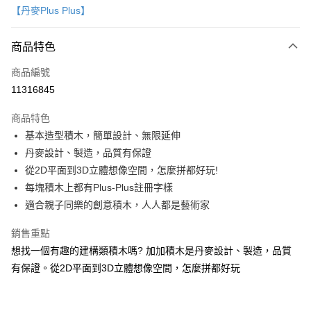
【丹麥Plus Plus】
LINE Pay
商品特色
Apple Pay
商品編號
大哥付你分期
11316845
相關說明
【大哥付你分期使用說明】
AFTEE先享後付
商品特色
1.本服務由台灣大哥大提供，台灣大哥大用戶可立即使用無須另外申請。
2.付款方式選擇「大哥付你分期」，訂單成立後會自動跳轉到大哥付的交易
相關說明
基本造型積木，簡單設計、無限延伸
流程，驗證手機門號後，選擇欲分期的期數、繳款截止日，確認付款後即完
【關於「AFTEE先享後付」】
丹麥設計、製造，品質有保證
成交易。
ATM付款
AFTEE先享後付是「在收到商品之後才付款」的支付方式。 讓您購物簡單
3.實際核准額度、可分期數及費用金額請依後續交易確認頁面所載為準。
從2D平面到3D立體想像空間，怎麼拼都好玩!
便利好安心！
4.訂單成立30分鐘內，如未前往確認交易或遇審核未通過，訂單將自動取
１．簡單：不需註冊會員、不需綁卡、不需儲值。
每塊積木上都有Plus-Plus註冊字樣
運送方式
消。如遇「轉專審核」未通過狀況，表示未達大哥付你分期系統評分，恕無
２．便利：只要手機號碼，簡訊認證，即可結帳。
適合親子同樂的創意積木，人人都是藝術家
法說明評估內容。
３．安心：先確認商品／服務後，再付款。
國內宅配/郵寄 (不適用離島、海外及郵局i郵箱)
【繳款方式說明】
1.分期款項不併入電信帳單，「大哥付你分期」於每月結算日後寄送繳費提
銷售重點
每筆NT$70，滿NT$800(含以上)免運費
【「AFTEE先享後付」結帳流程】
醒簡訊。
１．於結帳方式選擇「AFTEE先享後付」後，將跳轉至「AFTEE先享後付」
想找一個有趣的建構類積木嗎? 加加積木是丹麥設計、製造，品質
2.透過簡訊連結打開帳單後，可選擇「超商條碼／台灣大直營門市／銀行轉
結帳頁面，進行簡訊認證並確認金額後，即可完成結帳。
有保證。從2D平面到3D立體想像空間，怎麼拼都好玩
帳／街口支付／iPASS MONEY」等通路繳費。
２．訂單成立數日內，您將收到繳費通知簡訊。
３．收到繳費通知簡訊後14天內，點擊此簡訊中的連結，可透過四大超商／
【注意事項】
ATM／網路銀行／等多元方式進行付款，方視為交易完成。
1.本服務係由「台灣大哥大股份有限公司」（以下簡稱本公司）所提供，讓