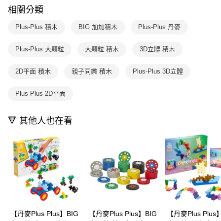
※ 請注意：結帳手續完成當下不需立刻繳費，但若您需要取消訂單，請聯絡
用戶於交易時，得透過本服務購買商品或服務，並由商店將買賣／分期付款
相關分類
購買商品的店家。未經商家同意取消之訂單仍視為有效，需透過AFTEE先享
買賣價金債權讓與本公司後，依約使用本公司帳單繳交帳款。
後付繳納相關費用。
2.基於同意付款使用「大哥付你分期」之契約關係目的，商店將以您的個人
※ 交易是否成功請以「AFTEE先享後付 」之結帳頁面顯示為準，若有關於
Plus-Plus 積木
BIG 加加積木
Plus-Plus 丹麥
資料（包含姓名、電話或地址）提供予台灣大哥大進項蒐集、處理及利用，
是否繳費成功／繳費後需取消欲退款等相關疑問，請聯繫「AFTEE先享後付
由本公司與您本人進行分期帳單所需資料之確認、核對及更正。
客戶支援中心」
https://netprotections.freshdesk.com/support/home
Plus-Plus 大顆粒
大顆粒 積木
3D立體 積木
3.完整用戶服務條款，請詳閱以下連結：
https://oppay.tw/userRule
【注意事項】
１．透過由恩沛科技股份有限公司提供之「AFTEE先享後付」服務完成之交
2D平面 積木
親子同樂 積木
Plus-Plus 3D立體
易，需依本服務之必要範圍內提供個人資料，並將交易相關給付款項請求債
權轉讓予恩沛科技股份有限公司。
Plus-Plus 2D平面
２．關於個人資料處理事宜，請瀏覽以下網址：
https://aftee.tw/terms/#terms3
３．未成年的使用者請事先徵得法定代理人或監護人之同意方可使用
🔻 其他人也在看
「AFTEE先享後付」，若未經同意申辦者引起之損失，本公司不負相關責
任。
４．使用「AFTEE先享後付」時，將依據個別帳號之用戶狀況，依本公司即
時審查核予不同之上限額度；若仍有額度不足之情形，本公司將視審查結果
請求用戶進行身份認證。
５．嚴禁一人註冊多個帳號或使用他人資訊註冊。若發現惡意使用之情形，
恩沛科技股份有限公司將有權停止該用戶之使用額度並採取法律行動。
【丹麥Plus Plus】BIG
【丹麥Plus Plus】BIG
【丹麥Plus Plus