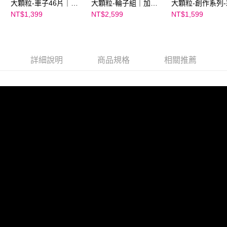
大顆粒-車子46片｜加
大顆粒-輪子組｜加加
大顆粒-創作系列
加積木
積木
世界60片｜加加
NT$1,399
NT$2,599
NT$1,599
詳細說明
商品規格
相關推薦