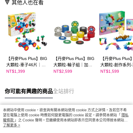
🔻 其他人也在看
【丹麥Plus Plus】BIG
【丹麥Plus Plus】BIG
【丹麥Plus Plus
大顆粒-車子46片｜加
大顆粒-輪子組｜加加
大顆粒-創作系列
加積木
積木
世界60片｜加加
NT$1,399
NT$2,599
NT$1,599
你可能有興趣的商品
全站排行
本網站中使用 cookie，欲查詢有關本網站使用 cookie 方式之詳情，及若您不希
熱門標籤
望在電腦上使用 cookie 時應如何變更電腦的 cookie 設定，請參閱本網站「
隱私
權條款
」之 Cookie 聲明。您繼續使用本網站即表示您同意本公司得按本網站使
用條款之 Cookie 聲明使用 cookie。
了解更多 >