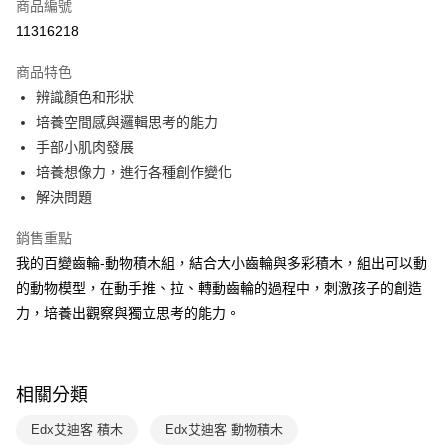
商品編號
LINE Pay
11316218
Apple Pay
商品特色
大哥付你分期
辨識顏色和形狀
相關說明
培養空間感與邏輯思考的能力
【大哥付你分期使用說明】
手部小肌肉發展
AFTEE先享後付
1.本服務由台灣大哥大提供，台灣大哥大用戶可立即使用無須另外申請。
培養想像力，進行各種創作變化
2.付款方式選擇「大哥付你分期」，訂單成立後會自動跳轉到大哥付的交易
相關說明
流程，驗證手機門號後，選擇欲分期的期數、繳款截止日，確認付款後即完
解決問題
【關於「AFTEE先享後付」】
成交易。
ATM付款
AFTEE先享後付是「在收到商品之後才付款」的支付方式。 讓您購物簡單
3.實際核准額度、可分期數及費用金額請依後續交易確認頁面所載為準。
銷售重點
便利好安心！
4.訂單成立30分鐘內，如未前往確認交易或遇審核未通過，訂單將自動取
１．簡單：不需註冊會員、不需綁卡、不需儲值。
我的百變齒輪-動物積木組，結合大小齒輪與多彩積木，組出可以動
運送方式
消。如遇「轉專審核」未通過狀況，表示未達大哥付你分期系統評分，恕無
２．便利：只要手機號碼，簡訊認證，即可結帳。
法說明評估內容。
的動物模型，在動手推、拉、轉動齒輪的過程中，刺激孩子的創造
３．安心：先確認商品／服務後，再付款。
付款後全家取貨｜8/8-8/14運費優惠，結帳滿499即享免運。
【繳款方式說明】
力，培養出觀察與獨立思考的能力。
1.分期款項不併入電信帳單，「大哥付你分期」於每月結算日後寄送繳費提
每筆NT$70，滿NT$499(含以上)免運費
【「AFTEE先享後付」結帳流程】
醒簡訊。
１．於結帳方式選擇「AFTEE先享後付」後，將跳轉至「AFTEE先享後付」
2.透過簡訊連結打開帳單後，可選擇「超商條碼／台灣大直營門市／銀行轉
付款後7-11取貨
結帳頁面，進行簡訊認證並確認金額後，即可完成結帳。
帳／街口支付／iPASS MONEY」等通路繳費。
２．訂單成立數日內，您將收到繳費通知簡訊。
每筆NT$70，滿NT$800(含以上)免運費
相關分類
３．收到繳費通知簡訊後14天內，點擊此簡訊中的連結，可透過四大超商／
【注意事項】
ATM／網路銀行／等多元方式進行付款，方視為交易完成。
國內宅配/郵寄 (不適用離島、海外及郵局i郵箱)
1.本服務係由「台灣大哥大股份有限公司」（以下簡稱本公司）所提供，讓
Edx艾迪客 積木
Edx艾迪客 動物積木
※ 請注意：結帳手續完成當下不需立刻繳費，但若您需要取消訂單，請聯絡
用戶於交易時，得透過本服務購買商品或服務，並由商店將買賣／分期付款