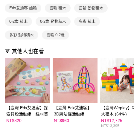
每筆NT$70，滿NT$800(含以上)免運費
購買商品的店家。未經商家同意取消之訂單仍視為有效，需透過AFTEE先享
買賣價金債權讓與本公司後，依約使用本公司帳單繳交帳款。
後付繳納相關費用。
Edx艾迪客 齒輪
齒輪 積木
齒輪 動物積木
2.基於同意付款使用「大哥付你分期」之契約關係目的，商店將以您的個人
離島宅配（澎湖、金門、馬祖、小琉球；不適用於郵局i郵箱）
※ 交易是否成功請以「AFTEE先享後付 」之結帳頁面顯示為準，若有關於
資料（包含姓名、電話或地址）提供予台灣大哥大進項蒐集、處理及利用，
是否繳費成功／繳費後需取消欲退款等相關疑問，請聯繫「AFTEE先享後付
每筆NT$200
由本公司與您本人進行分期帳單所需資料之確認、核對及更正。
0-2歲 積木
0-2歲 動物積木
多彩 積木
客戶支援中心」
https://netprotections.freshdesk.com/support/home
3.完整用戶服務條款，請詳閱以下連結：
https://oppay.tw/userRule
【注意事項】
多彩 動物積木
齒輪 0-2歲
１．透過由恩沛科技股份有限公司提供之「AFTEE先享後付」服務完成之交
易，需依本服務之必要範圍內提供個人資料，並將交易相關給付款項請求債
權轉讓予恩沛科技股份有限公司。
🔻 其他人也在看
２．關於個人資料處理事宜，請瀏覽以下網址：
https://aftee.tw/terms/#terms3
３．未成年的使用者請事先徵得法定代理人或監護人之同意方可使用
「AFTEE先享後付」，若未經同意申辦者引起之損失，本公司不負相關責
任。
４．使用「AFTEE先享後付」時，將依據個別帳號之用戶狀況，依本公司即
時審查核予不同之上限額度；若仍有額度不足之情形，本公司將視審查結果
請求用戶進行身份認證。
５．嚴禁一人註冊多個帳號或使用他人資訊註冊。若發現惡意使用之情形，
恩沛科技股份有限公司將有權停止該用戶之使用額度並採取法律行動。
【臺灣 Edx艾迪客】探
【臺灣 Edx艾迪客】
【臺灣Weplay】
索貝殼活動組－綠材質
3D魔法條活動組
大積木 (64件)
NT$820
NT$960
NT$12,725
NT$13,395