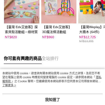
【臺灣 Edx艾迪客】探
【臺灣 Edx艾迪客】
【臺灣Weplay】
索貝殼活動組－綠材質
3D魔法條活動組
大積木 (64件)
NT$820
NT$960
NT$12,725
NT$13,395
你可能有興趣的商品
全站排行
本網站中使用 cookie，欲查詢有關本網站使用 cookie 方式之詳情，及若您不希
熱門標籤
望在電腦上使用 cookie 時應如何變更電腦的 cookie 設定，請參閱本網站「
隱私
權條款
」之 Cookie 聲明。您繼續使用本網站即表示您同意本公司得按本網站使
用條款之 Cookie 聲明使用 cookie。
了解更多 >
我知道了