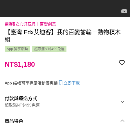
榮獲🎖️安心好玩具｜百變創意
【臺灣 Edx艾迪客】我的百變齒輪－動物積木
組
App 獨享活動
超取滿NT$499免運
NT$1,180
App 結帳可享專屬活動優惠價
立即下載
付款與運送方式
超取滿NT$499免運
付款方式
商品特色
信用卡一次付款