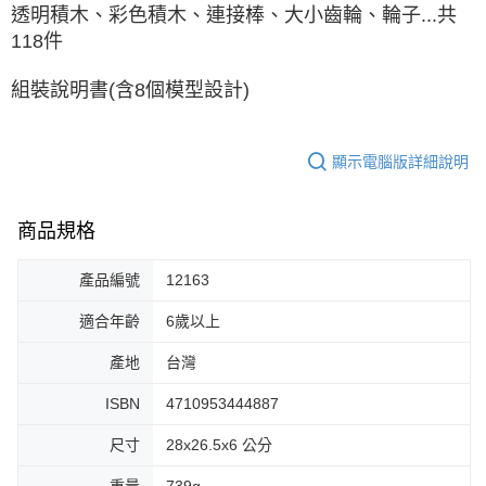
透明積木、彩色積木、連接棒、大小齒輪、輪子...共
118件
組裝說明書(含8個模型設計)
顯示電腦版詳細說明
商品規格
產品編號
12163
適合年齡
6歲以上
產地
台灣
ISBN
4710953444887
尺寸
28x26.5x6 公分